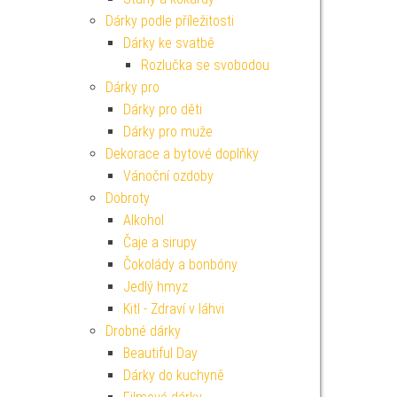
Dárky podle příležitosti
Dárky ke svatbě
Rozlučka se svobodou
Dárky pro
Dárky pro děti
Dárky pro muže
Dekorace a bytové doplňky
Vánoční ozdoby
Dobroty
Alkohol
Čaje a sirupy
Čokolády a bonbóny
Jedlý hmyz
Kitl - Zdraví v láhvi
Drobné dárky
Beautiful Day
Dárky do kuchyně