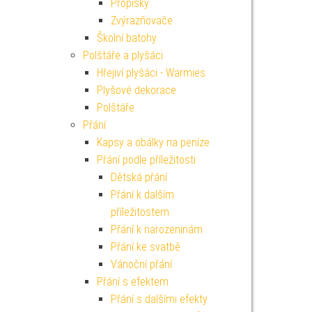
Propisky
Zvýrazňovače
Školní batohy
Polštáře a plyšáci
Hřejiví plyšáci - Warmies
Plyšové dekorace
Polštáře
Přání
Kapsy a obálky na peníze
Přání podle příležitosti
Dětská přání
Přání k dalším
příležitostem
Přání k narozeninám
Přání ke svatbě
Vánoční přání
Přání s efektem
Přání s dalšími efekty