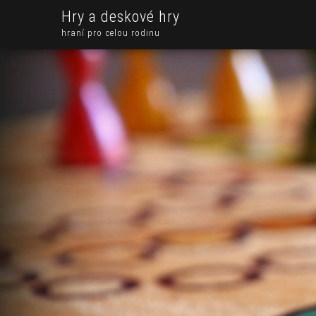
Hry a deskové hry
hraní pro celou rodinu