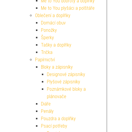
Me to You dobroty a doplňky
Me to You plyšáci a polštáře
Oblečení a doplňky
Domácí obuv
Ponožky
Šperky
Tašky a doplňky
Trička
Papírnictví
Bloky a zápisníky
Designové zápisníky
Plyšové zápisníky
Poznámkové bloky a
plánovače
Diáře
Penály
Pouzdra a doplňky
Psací potřeby