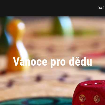
DÁR
Vánoce pro dědu