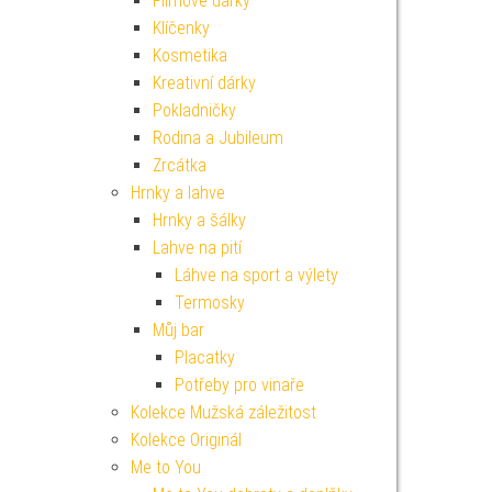
Filmové dárky
Klíčenky
Kosmetika
Kreativní dárky
Pokladničky
Rodina a Jubileum
Zrcátka
Hrnky a lahve
Hrnky a šálky
Lahve na pití
Láhve na sport a výlety
Termosky
Můj bar
Placatky
Potřeby pro vinaře
Kolekce Mužská záležitost
Kolekce Originál
Me to You