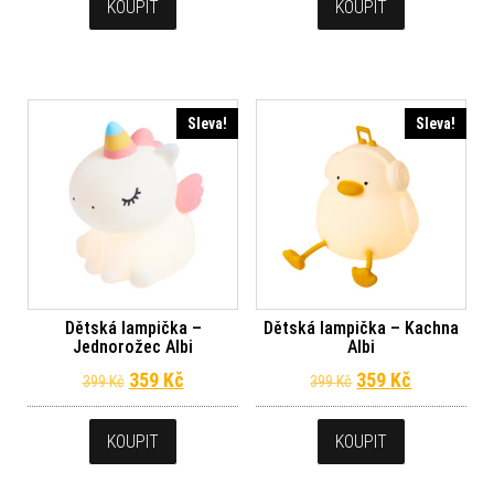
KOUPIT
KOUPIT
Sleva!
Sleva!
Dětská lampička –
Dětská lampička – Kachna
Jednorožec Albi
Albi
Původní cena byla: 399 Kč.
Aktuální cena je: 359 Kč.
Původní cena byl
Aktuální c
359
Kč
359
Kč
399
Kč
399
Kč
KOUPIT
KOUPIT