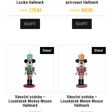
Locika Hallmark
astronaut Hallmark
Původní cena byla: 199 Kč.
Aktuální cena je: 179 Kč.
Původní cena byl
Aktuální c
179
Kč
269
Kč
199
Kč
299
Kč
KOUPIT
KOUPIT
Sleva!
Sleva!
Vánoční ozdoba –
Vánoční ozdoba –
Louskáček Mickey Mouse
Louskáček Minnie Mouse
Hallmark
Hallmark