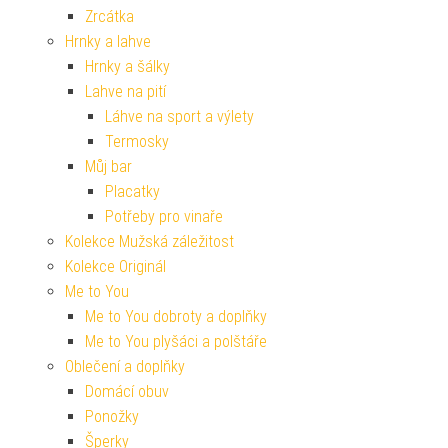
Zrcátka
Hrnky a lahve
Hrnky a šálky
Lahve na pití
Láhve na sport a výlety
Termosky
Můj bar
Placatky
Potřeby pro vinaře
Kolekce Mužská záležitost
Kolekce Originál
Me to You
Me to You dobroty a doplňky
Me to You plyšáci a polštáře
Oblečení a doplňky
Domácí obuv
Ponožky
Šperky