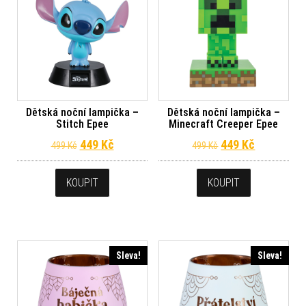
Dětská noční lampička –
Dětská noční lampička –
Stitch Epee
Minecraft Creeper Epee
Původní cena byla: 499 Kč.
Aktuální cena je: 449 Kč.
Původní cena byl
Aktuální c
449
Kč
449
Kč
499
Kč
499
Kč
KOUPIT
KOUPIT
Sleva!
Sleva!