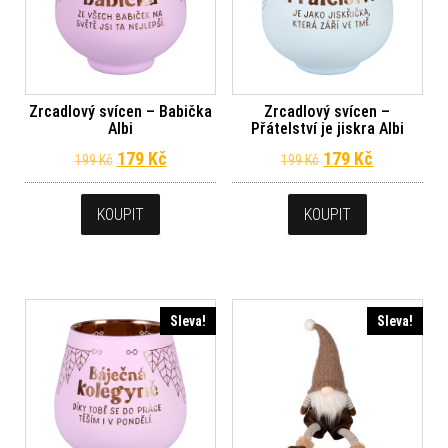
Zrcadlový svícen – Babička
Zrcadlový svícen –
Albi
Přátelství je jiskra Albi
Původní cena byla: 199 Kč.
Aktuální cena je: 179 Kč.
Původní cena byl
Aktuální c
179
Kč
179
Kč
199
Kč
199
Kč
KOUPIT
KOUPIT
Sleva!
Sleva!