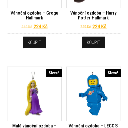
Vánoční ozdoba – Grogu
Vánoční ozdoba – Harry
Hallmark
Potter Hallmark
Původní cena byla: 249 Kč.
Aktuální cena je: 224 Kč.
Původní cena byl
Aktuální c
224
Kč
224
Kč
249
Kč
249
Kč
KOUPIT
KOUPIT
Sleva!
Sleva!
Malá vánoční ozdoba –
Vánoční ozdoba – LEGO®