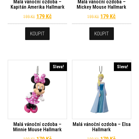
Malá vánoční ozdoba –
Malá vánoční ozdoba –
Kapitán Amerika Hallmark
Mickey Mouse Hallmark
Původní cena byla: 199 Kč.
Aktuální cena je: 179 Kč.
Původní cena byl
Aktuální c
179
Kč
179
Kč
199
Kč
199
Kč
KOUPIT
KOUPIT
Sleva!
Sleva!
Malá vánoční ozdoba –
Malá vánoční ozdoba – Elsa
Minnie Mouse Hallmark
Hallmark
Původní cena byla: 199 Kč.
Aktuální cena je: 179 Kč.
Původní cena byl
Aktuální c
179
Kč
179
Kč