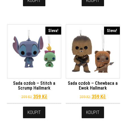
KOUPIT
KOUPIT
Sleva!
Sleva!
Sada ozdob – Stitch a
Sada ozdob – Chewbaca a
Scrump Hallmark
Ewok Hallmark
Původní cena byla: 399 Kč.
Aktuální cena je: 359 Kč.
Původní cena byl
Aktuální c
359
Kč
359
Kč
399
Kč
399
Kč
KOUPIT
KOUPIT