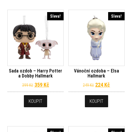
Sleva!
Sleva!
Sada ozdob – Harry Potter
Vánoční ozdoba – Elsa
a Dobby Hallmark
Hallmark
Původní cena byla: 399 Kč.
Aktuální cena je: 359 Kč.
Původní cena byl
Aktuální c
359
Kč
224
Kč
399
Kč
249
Kč
KOUPIT
KOUPIT