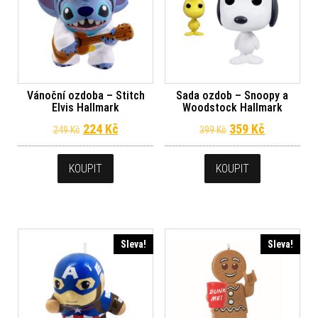
Vánoční ozdoba – Stitch
Sada ozdob – Snoopy a
Elvis Hallmark
Woodstock Hallmark
Původní cena byla: 249 Kč.
Aktuální cena je: 224 Kč.
Původní cena byl
Aktuální c
224
Kč
359
Kč
249
Kč
399
Kč
KOUPIT
KOUPIT
Sleva!
Sleva!