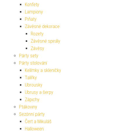
Konfety
Lampiony
Piňaty
Závěsné dekorace
Rozety
Závěsné spirály
Závěsy
Párty sety
Párty stolování
Kelímky a skleničky
Talířky
Ubrousky
Ubrusy a šerpy
Zápichy
Ptákoviny
Sezónní párty
Čert a Mikuláš
Halloween