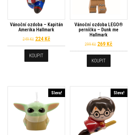
Vánoční ozdoba – Kapitán
Vánoční ozdoba LEGO®
Amerika Hallmark
perníčku – Dunk me
Hallmark
Původní cena byla: 249 Kč.
Aktuální cena je: 224 Kč.
224
Kč
249
Kč
Původní cena byl
Aktuální c
269
Kč
299
Kč
KOUPIT
KOUPIT
Sleva!
Sleva!