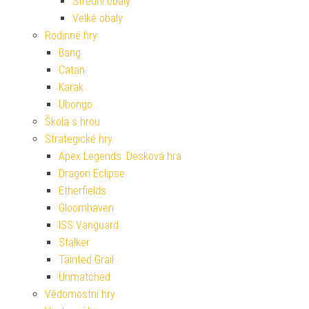
Střední obaly
Velké obaly
Rodinné hry
Bang
Catan
Karak
Ubongo
Škola s hrou
Strategické hry
Apex Legends: Desková hra
Dragon Eclipse
Etherfields
Gloomhaven
ISS Vanguard
Stalker
Tainted Grail
Unmatched
Vědomostní hry