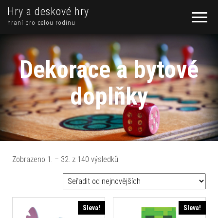
Hry a deskové hry
hraní pro celou rodinu
Dekorace a bytové
doplňky
Seřazeno od nejnovějších
Zobrazeno 1. – 32. z 140 výsledků
Sleva!
Sleva!