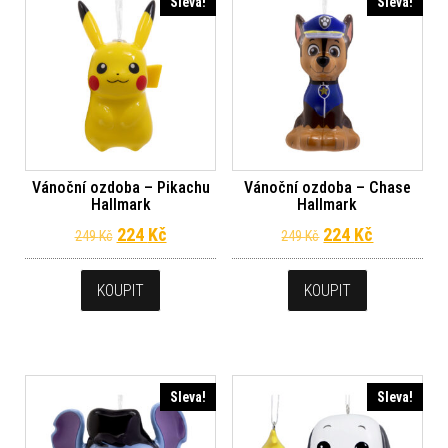
Sleva!
Sleva!
Vánoční ozdoba – Pikachu
Vánoční ozdoba – Chase
Hallmark
Hallmark
Původní cena byla: 249 Kč.
Aktuální cena je: 224 Kč.
Původní cena byl
Aktuální c
224
Kč
224
Kč
249
Kč
249
Kč
KOUPIT
KOUPIT
Sleva!
Sleva!