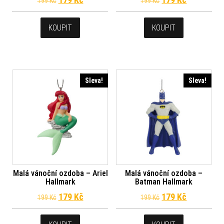
199
Kč
199
Kč
KOUPIT
KOUPIT
Sleva!
Sleva!
Malá vánoční ozdoba – Ariel
Malá vánoční ozdoba –
Hallmark
Batman Hallmark
Původní cena byla: 199 Kč.
Aktuální cena je: 179 Kč.
Původní cena byl
Aktuální c
179
Kč
179
Kč
199
Kč
199
Kč