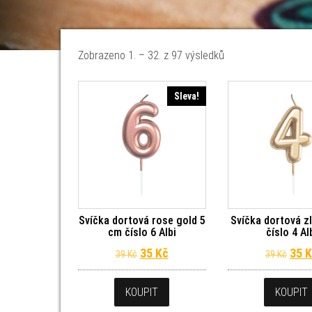
Seřazeno od nejnov
Zobrazeno 1. – 32. z 97 výsledků
Sleva!
Svíčka dortová rose gold 5
Svíčka dortová z
cm číslo 6 Albi
číslo 4 Al
Původní cena byla: 39 Kč.
Aktuální cena je: 35 Kč.
Půvo
35
Kč
35
K
39
Kč
39
Kč
KOUPIT
KOUPIT