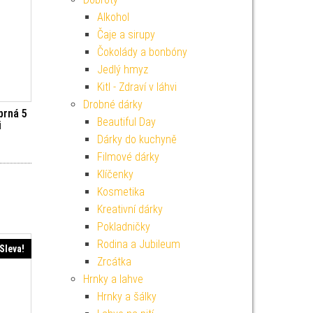
Alkohol
Čaje a sirupy
Čokolády a bonbóny
Jedlý hmyz
Kitl - Zdraví v láhvi
Drobné dárky
brná 5
Beautiful Day
i
Dárky do kuchyně
í cena byla: 39 Kč.
ktuální cena je: 35 Kč.
Filmové dárky
Klíčenky
Kosmetika
Kreativní dárky
Pokladničky
Rodina a Jubileum
Sleva!
Zrcátka
Hrnky a lahve
Hrnky a šálky