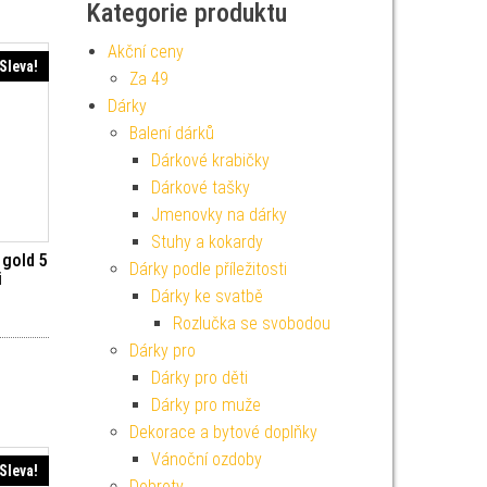
Kategorie produktu
Akční ceny
Sleva!
Za 49
Dárky
Balení dárků
Dárkové krabičky
Dárkové tašky
Jmenovky na dárky
Stuhy a kokardy
 gold 5
Dárky podle příležitosti
i
Dárky ke svatbě
í cena byla: 39 Kč.
ktuální cena je: 35 Kč.
Rozlučka se svobodou
Dárky pro
Dárky pro děti
Dárky pro muže
Dekorace a bytové doplňky
Vánoční ozdoby
Sleva!
Dobroty