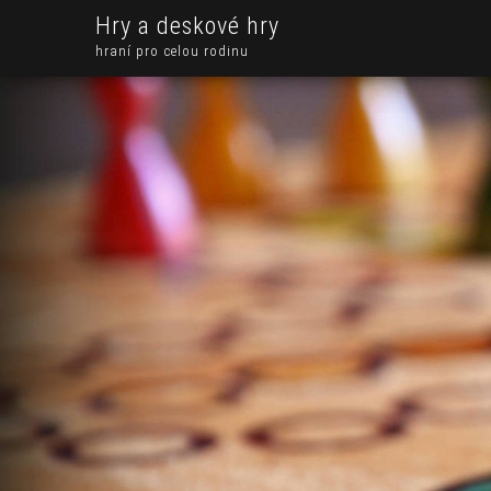
Hry a deskové hry
hraní pro celou rodinu