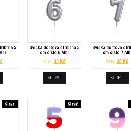
tříbrná 5
Svíčka dortová stříbrná 5
Svíčka dortová stří
Albi
cm číslo 6 Albi
cm číslo 7 Alb
dní cena byla: 39 Kč.
Aktuální cena je: 35 Kč.
Původní cena byla: 39 Kč.
Aktuální cena je: 35 Kč.
Původn
A
č
35
Kč
35
Kč
39
Kč
39
Kč
KOUPIT
KOUPIT
Sleva!
Sleva!