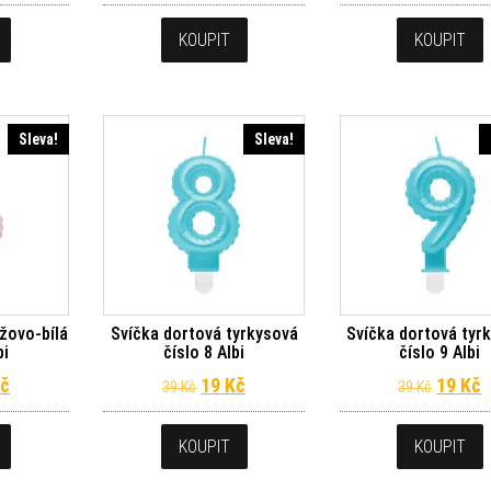
KOUPIT
KOUPIT
Sleva!
Sleva!
žovo-bílá
Svíčka dortová tyrkysová
Svíčka dortová tyr
bi
číslo 8 Albi
číslo 9 Albi
dní cena byla: 39 Kč.
Aktuální cena je: 19 Kč.
Původní cena byla: 39 Kč.
Aktuální cena je: 19 Kč.
Původn
A
č
19
Kč
19
Kč
39
Kč
39
Kč
KOUPIT
KOUPIT