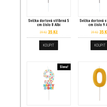
Svíčka dortová stříbrná 5
Svíčka dortová s
cm číslo 8 Albi
cm číslo 9 
Původní cena byla: 39 Kč.
Aktuální cena je: 35 Kč.
Půvo
35
Kč
35
K
39
Kč
39
Kč
KOUPIT
KOUPIT
Sleva!