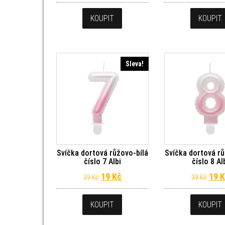
KOUPIT
KOUPIT
Sleva!
Svíčka dortová růžovo-bílá
Svíčka dortová rů
číslo 7 Albi
číslo 8 Al
Původní cena byla: 39 Kč.
Aktuální cena je: 19 Kč.
Půvo
19
Kč
19
K
39
Kč
39
Kč
KOUPIT
KOUPIT