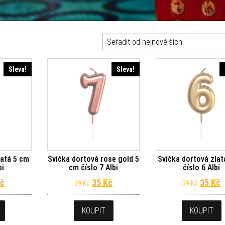
ějších
Sleva!
Sleva!
latá 5 cm
Svíčka dortová rose gold 5
Svíčka dortová zlat
bi
cm číslo 7 Albi
číslo 6 Albi
dní cena byla: 39 Kč.
Aktuální cena je: 35 Kč.
Původní cena byla: 39 Kč.
Aktuální cena je: 35 Kč.
Původn
A
č
35
Kč
35
Kč
39
Kč
39
Kč
KOUPIT
KOUPIT