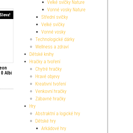
Velké svíčky Nature
Vonné vosky Nature
Sleva!
Střední svíčky
Velké svíčky
Vonné vosky
Technologické dárky
Wellness a zdraví
Dětské knihy
Hračky a tvoření
Neon
Chytré hračky
0 Albi
Hravé objevy
í cena byla: 39 Kč.
ktuální cena je: 19 Kč.
Kreativní tvoření
Venkovní hračky
Zábavné hračky
Hry
Abstraktní a logické hry
Dětské hry
Arkádové hry