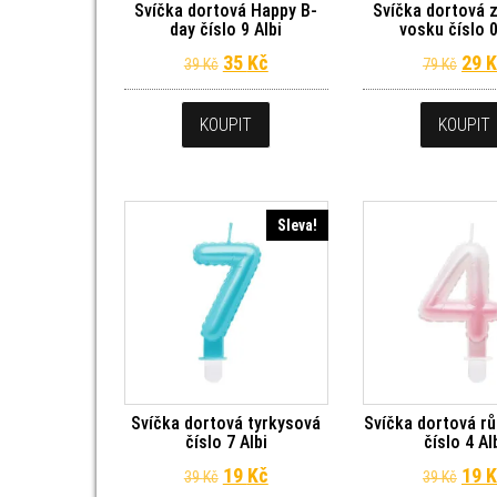
Svíčka dortová Happy B-
Svíčka dortová z
day číslo 9 Albi
vosku číslo 0
Původní cena byla: 39 Kč.
Aktuální cena je: 35 Kč.
Půvo
35
Kč
29
K
39
Kč
79
Kč
KOUPIT
KOUPIT
Sleva!
Svíčka dortová tyrkysová
Svíčka dortová rů
číslo 7 Albi
číslo 4 Al
Původní cena byla: 39 Kč.
Aktuální cena je: 19 Kč.
Půvo
19
Kč
19
K
39
Kč
39
Kč