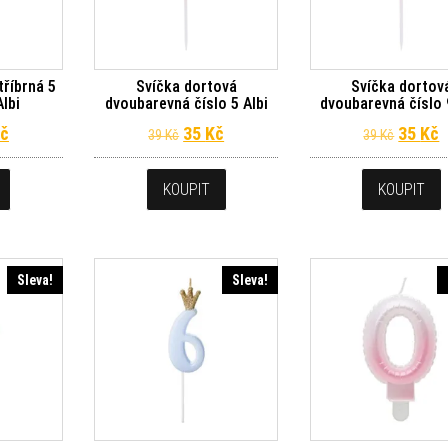
tříbrná 5
Svíčka dortová
Svíčka dortov
Albi
dvoubarevná číslo 5 Albi
dvoubarevná číslo 
dní cena byla: 39 Kč.
Aktuální cena je: 35 Kč.
Původní cena byla: 39 Kč.
Aktuální cena je: 35 Kč.
Původn
A
č
35
Kč
35
Kč
39
Kč
39
Kč
KOUPIT
KOUPIT
Sleva!
Sleva!