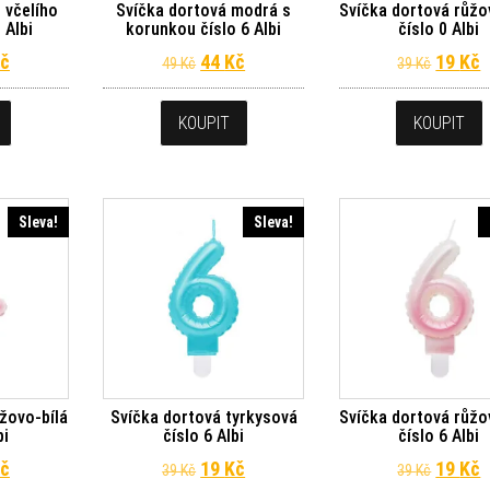
 včelího
Svíčka dortová modrá s
Svíčka dortová růžo
 Albi
korunkou číslo 6 Albi
číslo 0 Albi
dní cena byla: 79 Kč.
Aktuální cena je: 29 Kč.
Původní cena byla: 49 Kč.
Aktuální cena je: 44 Kč.
Původn
A
č
44
Kč
19
Kč
49
Kč
39
Kč
KOUPIT
KOUPIT
Sleva!
Sleva!
žovo-bílá
Svíčka dortová tyrkysová
Svíčka dortová růžo
bi
číslo 6 Albi
číslo 6 Albi
dní cena byla: 39 Kč.
Aktuální cena je: 19 Kč.
Původní cena byla: 39 Kč.
Aktuální cena je: 19 Kč.
Původn
A
č
19
Kč
19
Kč
39
Kč
39
Kč