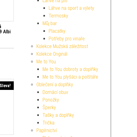
Lahve na pití
Láhve na sport a výlety
Termosky
Můj bar
á
Placatky
9 Albi
Potřeby pro vinaře
í cena byla: 39 Kč.
ktuální cena je: 35 Kč.
Kolekce Mužská záležitost
Kolekce Originál
Me to You
Me to You dobroty a doplňky
Me to You plyšáci a polštáře
Oblečení a doplňky
Sleva!
Domácí obuv
Ponožky
Šperky
Tašky a doplňky
Trička
Papírnictví