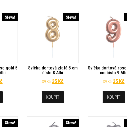
Sleva!
Sleva!
se gold 5
Svíčka dortová zlatá 5 cm
Svíčka dortová rose
Albi
číslo 8 Albi
cm číslo 9 Alb
dní cena byla: 39 Kč.
Aktuální cena je: 35 Kč.
Původní cena byla: 39 Kč.
Aktuální cena je: 35 Kč.
Původn
A
č
35
Kč
35
Kč
39
Kč
39
Kč
KOUPIT
KOUPIT
Sleva!
Sleva!