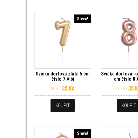
Sleva!
Svíčka dortová zlatá 5 cm
Svíčka dortová ro
číslo 7 Albi
cm číslo 8 
Původní cena byla: 39 Kč.
Aktuální cena je: 35 Kč.
Půvo
35
Kč
35
K
39
Kč
39
Kč
KOUPIT
KOUPIT
Sleva!