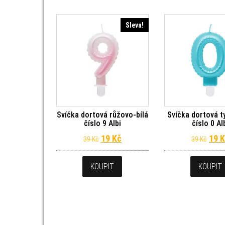
Sleva!
Svíčka dortová růžovo-bílá
Svíčka dortová t
číslo 9 Albi
číslo 0 Al
Původní cena byla: 39 Kč.
Aktuální cena je: 19 Kč.
Půvo
19
Kč
19
K
39
Kč
39
Kč
KOUPIT
KOUPIT