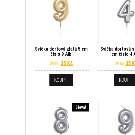
Svíčka dortová zlatá 5 cm
Svíčka dortová s
číslo 9 Albi
cm číslo 4 
Původní cena byla: 39 Kč.
Aktuální cena je: 35 Kč.
Půvo
35
Kč
35
K
39
Kč
39
Kč
KOUPIT
KOUPIT
Sleva!