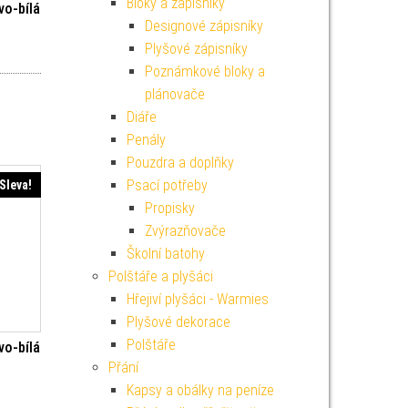
Bloky a zápisníky
vo-bílá
Designové zápisníky
Plyšové zápisníky
í cena byla: 39 Kč.
ktuální cena je: 19 Kč.
Poznámkové bloky a
plánovače
Diáře
Penály
Pouzdra a doplňky
Psací potřeby
Sleva!
Propisky
Zvýrazňovače
Školní batohy
Polštáře a plyšáci
Hřejiví plyšáci - Warmies
Plyšové dekorace
Polštáře
vo-bílá
Přání
í cena byla: 39 Kč.
ktuální cena je: 19 Kč.
Kapsy a obálky na peníze