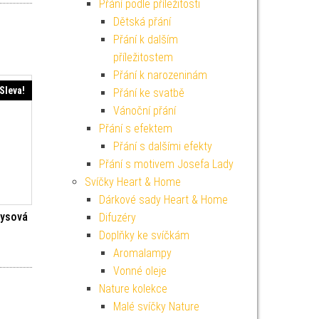
Přání podle příležitosti
Dětská přání
Přání k dalším
příležitostem
Přání k narozeninám
Sleva!
Přání ke svatbě
Vánoční přání
Přání s efektem
Přání s dalšími efekty
Přání s motivem Josefa Lady
Svíčky Heart & Home
Dárkové sady Heart & Home
kysová
Difuzéry
Doplňky ke svíčkám
í cena byla: 39 Kč.
ktuální cena je: 19 Kč.
Aromalampy
Vonné oleje
Nature kolekce
Malé svíčky Nature