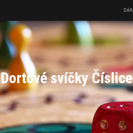
DÁR
Dortové svíčky Číslice