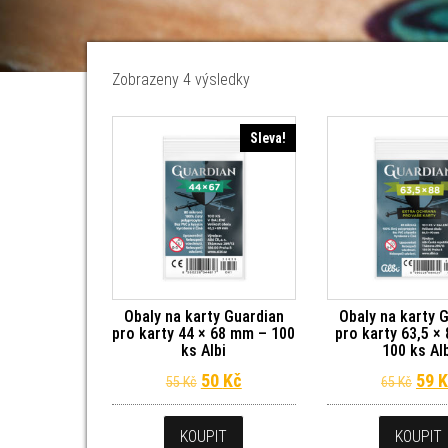
Seřazeno od nejnovějších
Zobrazeny 4 výsledky
Sleva!
Obaly na karty Guardian
Obaly na karty 
pro karty 44 × 68 mm – 100
pro karty 63,5 ×
ks Albi
100 ks Al
Původní cena byla: 55 Kč.
Aktuální cena je: 50 Kč.
Půvo
50
Kč
59
K
55
Kč
65
Kč
KOUPIT
KOUPIT