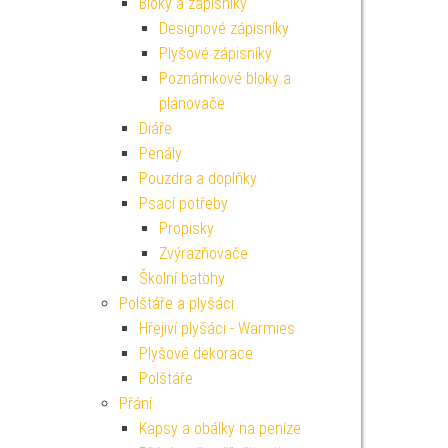
Bloky a zápisníky
Designové zápisníky
Plyšové zápisníky
Poznámkové bloky a
plánovače
Diáře
Penály
Pouzdra a doplňky
Psací potřeby
Propisky
Zvýrazňovače
Školní batohy
Polštáře a plyšáci
Hřejiví plyšáci - Warmies
Plyšové dekorace
Polštáře
Přání
Kapsy a obálky na peníze