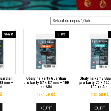
Sleva!
Sleva!
Guardian
Obaly na karty Guardian
Obaly na karty Gua
 88 mm –
pro karty 57 × 87 mm – 100
pro karty 70 × 120
bi
ks Albi
100 ks Albi
dní cena byla: 65 Kč.
Aktuální cena je: 59 Kč.
Původní cena byla: 65 Kč.
Aktuální cena je: 59 Kč.
Původn
A
č
59
Kč
68
Kč
65
Kč
75
Kč
KOUPIT
KOUPIT