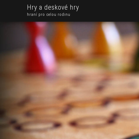
Hry a deskové hry
hraní pro celou rodinu