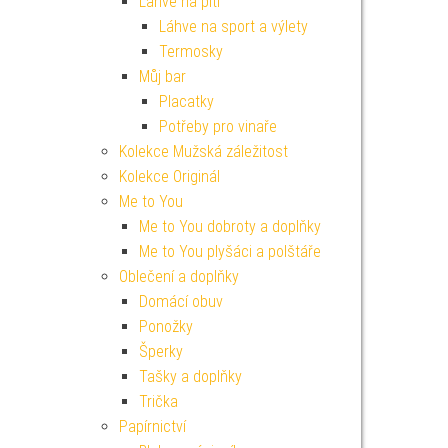
Lahve na pití
Láhve na sport a výlety
Termosky
Můj bar
Placatky
Potřeby pro vinaře
Kolekce Mužská záležitost
Kolekce Originál
Me to You
Me to You dobroty a doplňky
Me to You plyšáci a polštáře
Oblečení a doplňky
Domácí obuv
Ponožky
Šperky
Tašky a doplňky
Trička
Papírnictví