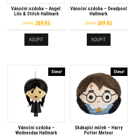
Vánoční ozdoba – Angel:
Vánoční ozdoba – Deadpool
Lilo & Stitch Hallmark
Hallmark
Původní cena byla: 299 Kč.
Aktuální cena je: 269 Kč.
Původní cena byl
Aktuální c
269
Kč
269
Kč
299
Kč
299
Kč
KOUPIT
KOUPIT
Sleva!
Sleva!
Vánoční ozdoba –
Skákající míček – Harry
Wednesday Hallmark
Potter Meteor