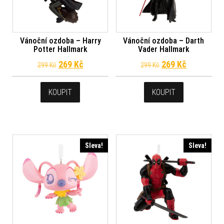
Vánoční ozdoba – Harry
Vánoční ozdoba – Darth
Potter Hallmark
Vader Hallmark
Původní cena byla: 299 Kč.
Aktuální cena je: 269 Kč.
Původní cena byl
Aktuální c
269
Kč
269
Kč
299
Kč
299
Kč
KOUPIT
KOUPIT
Sleva!
Sleva!