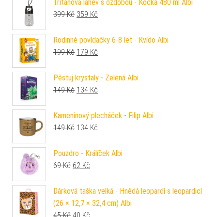
Tritanová láhev s ozdobou - Kočka 480 ml Albi
Původní cena byla: 399 Kč.
Aktuální cena je: 359 Kč.
399
Kč
359
Kč
Rodinné povídačky 6-8 let - Kvído Albi
Původní cena byla: 199 Kč.
Aktuální cena je: 179 Kč.
199
Kč
179
Kč
Pěstuj krystaly - Zelená Albi
Původní cena byla: 149 Kč.
Aktuální cena je: 134 Kč.
149
Kč
134
Kč
Kameninový plecháček - Filip Albi
Původní cena byla: 149 Kč.
Aktuální cena je: 134 Kč.
149
Kč
134
Kč
Pouzdro - Králíček Albi
Původní cena byla: 69 Kč.
Aktuální cena je: 62 Kč.
69
Kč
62
Kč
Dárková taška velká - Hnědá leopardí s leopardicí
(26 × 12,7 × 32,4 cm) Albi
Původní cena byla: 45 Kč.
Aktuální cena je: 40 Kč.
45
Kč
40
Kč