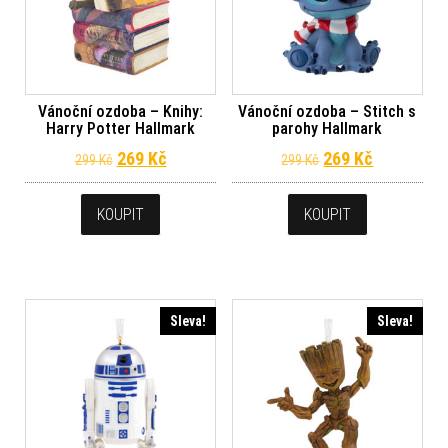
Vánoční ozdoba – Knihy:
Vánoční ozdoba – Stitch s
Harry Potter Hallmark
parohy Hallmark
Původní cena byla: 299 Kč.
Aktuální cena je: 269 Kč.
Původní cena byl
Aktuální c
269
Kč
269
Kč
299
Kč
299
Kč
KOUPIT
KOUPIT
Sleva!
Sleva!