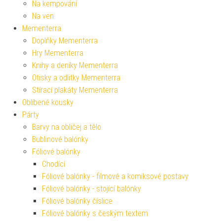
Na kempování
Na ven
Mementerra
Doplňky Mementerra
Hry Mementerra
Knihy a deníky Mementerra
Otisky a odlitky Mementerra
Stírací plakáty Mementerra
Oblíbené kousky
Párty
Barvy na obličej a tělo
Bublinové balónky
Fóliové balónky
Chodící
Fóliové balónky - filmové a komiksové postavy
Fóliové balónky - stojící balónky
Fóliové balónky číslice
Fóliové balónky s českým textem