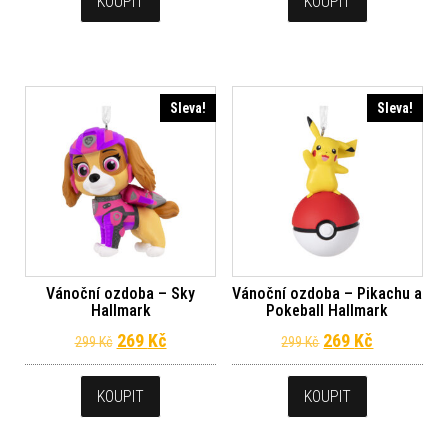
KOUPIT
KOUPIT
Sleva!
Sleva!
Vánoční ozdoba – Sky
Vánoční ozdoba – Pikachu a
Hallmark
Pokeball Hallmark
Původní cena byla: 299 Kč.
Aktuální cena je: 269 Kč.
Původní cena byl
Aktuální c
269
Kč
269
Kč
299
Kč
299
Kč
KOUPIT
KOUPIT