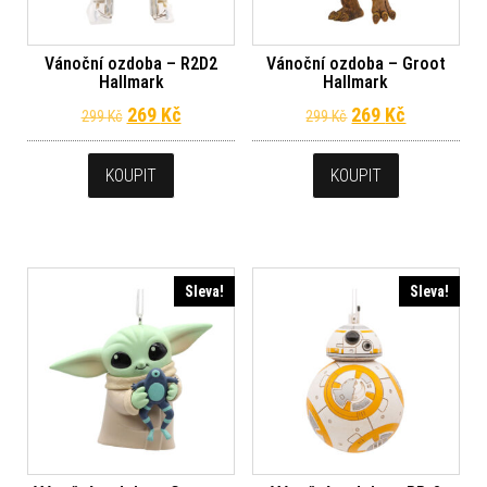
Vánoční ozdoba – R2D2
Vánoční ozdoba – Groot
Hallmark
Hallmark
Původní cena byla: 299 Kč.
Aktuální cena je: 269 Kč.
Původní cena byl
Aktuální c
269
Kč
269
Kč
299
Kč
299
Kč
KOUPIT
KOUPIT
Sleva!
Sleva!