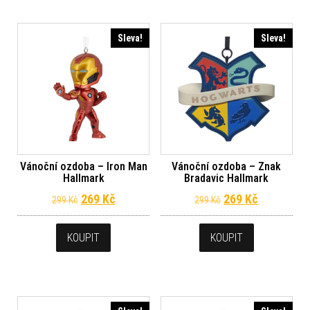
Sleva!
Sleva!
Vánoční ozdoba – Iron Man
Vánoční ozdoba – Znak
Hallmark
Bradavic Hallmark
Původní cena byla: 299 Kč.
Aktuální cena je: 269 Kč.
Původní cena byl
Aktuální c
269
Kč
269
Kč
299
Kč
299
Kč
KOUPIT
KOUPIT