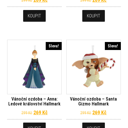
299
Kč
299
Kč
KOUPIT
KOUPIT
Sleva!
Sleva!
Vánoční ozdoba – Anna:
Vánoční ozdoba – Santa
Ledové království Hallmark
Gizmo Hallmark
Původní cena byla: 299 Kč.
Aktuální cena je: 269 Kč.
Původní cena byl
Aktuální c
269
Kč
269
Kč
299
Kč
299
Kč