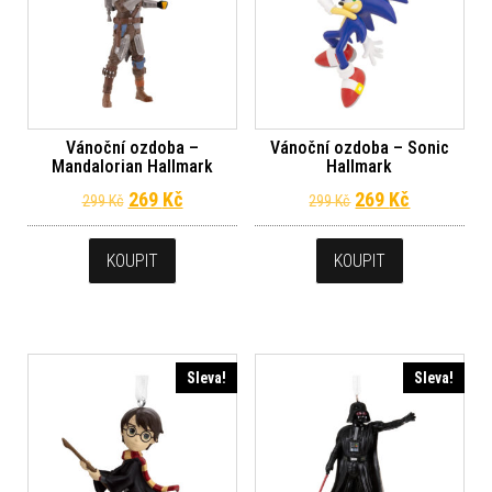
Vánoční ozdoba –
Vánoční ozdoba – Sonic
Mandalorian Hallmark
Hallmark
Původní cena byla: 299 Kč.
Aktuální cena je: 269 Kč.
Původní cena byl
Aktuální c
269
Kč
269
Kč
299
Kč
299
Kč
KOUPIT
KOUPIT
Sleva!
Sleva!