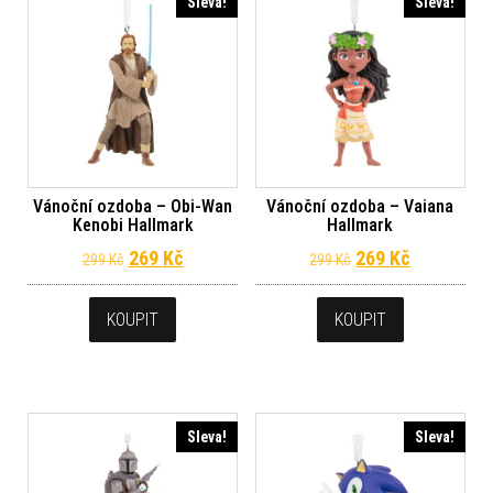
Sleva!
Sleva!
Vánoční ozdoba – Obi-Wan
Vánoční ozdoba – Vaiana
Kenobi Hallmark
Hallmark
Původní cena byla: 299 Kč.
Aktuální cena je: 269 Kč.
Původní cena byl
Aktuální c
269
Kč
269
Kč
299
Kč
299
Kč
KOUPIT
KOUPIT
Sleva!
Sleva!