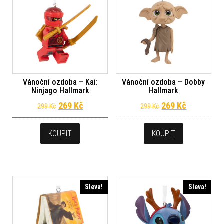
Vánoční ozdoba – Kai:
Vánoční ozdoba – Dobby
Ninjago Hallmark
Hallmark
Původní cena byla: 299 Kč.
Aktuální cena je: 269 Kč.
Původní cena byl
Aktuální c
269
Kč
269
Kč
299
Kč
299
Kč
KOUPIT
KOUPIT
Sleva!
Sleva!