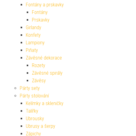
Fontány a prskavky
Fontány
Prskavky
Girlandy
Konfety
Lampiony
Piňaty
Závěsné dekorace
Rozety
Závěsné spirály
Závěsy
Párty sety
Párty stolování
Kelímky a skleničky
Talířky
Ubrousky
Ubrusy a šerpy
Zápichy