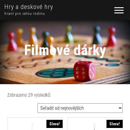
Hry a deskové hry
hraní pro celou rodinu
Filmové dárky
Seřazeno od nejnovějších
Zobrazeno 29 výsledků
Sleva!
Sleva!