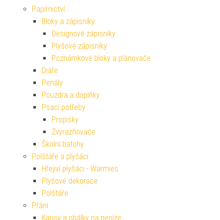
Papírnictví
Bloky a zápisníky
Designové zápisníky
Plyšové zápisníky
Poznámkové bloky a plánovače
Diáře
Penály
Pouzdra a doplňky
Psací potřeby
Propisky
Zvýrazňovače
Školní batohy
Polštáře a plyšáci
Hřejiví plyšáci - Warmies
Plyšové dekorace
Polštáře
Přání
Kapsy a obálky na peníze