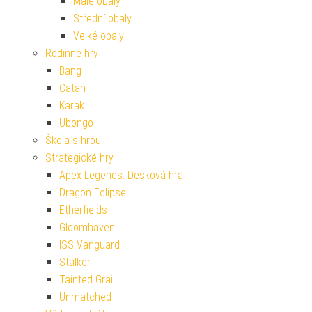
Malé obaly
Střední obaly
Velké obaly
Rodinné hry
Bang
Catan
Karak
Ubongo
Škola s hrou
Strategické hry
Apex Legends: Desková hra
Dragon Eclipse
Etherfields
Gloomhaven
ISS Vanguard
Stalker
Tainted Grail
Unmatched