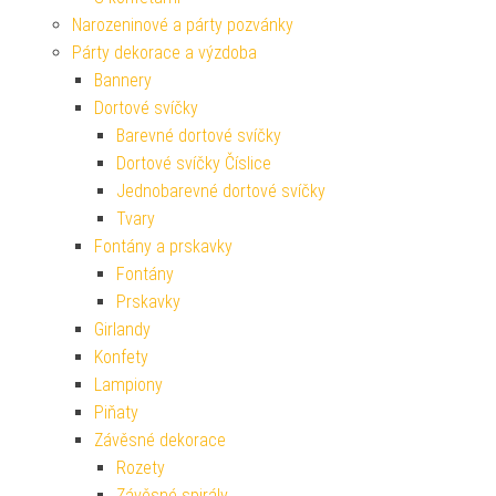
Narozeninové a párty pozvánky
Párty dekorace a výzdoba
Bannery
Dortové svíčky
Barevné dortové svíčky
Dortové svíčky Číslice
Jednobarevné dortové svíčky
Tvary
Fontány a prskavky
Fontány
Prskavky
Girlandy
Konfety
Lampiony
Piňaty
Závěsné dekorace
Rozety
Závěsné spirály