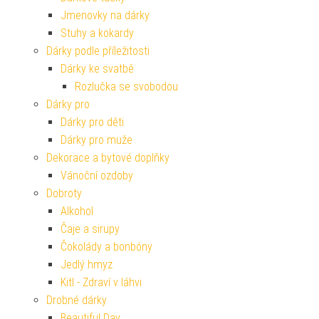
Jmenovky na dárky
Stuhy a kokardy
Dárky podle příležitosti
Dárky ke svatbě
Rozlučka se svobodou
Dárky pro
Dárky pro děti
Dárky pro muže
Dekorace a bytové doplňky
Vánoční ozdoby
Dobroty
Alkohol
Čaje a sirupy
Čokolády a bonbóny
Jedlý hmyz
Kitl - Zdraví v láhvi
Drobné dárky
Beautiful Day