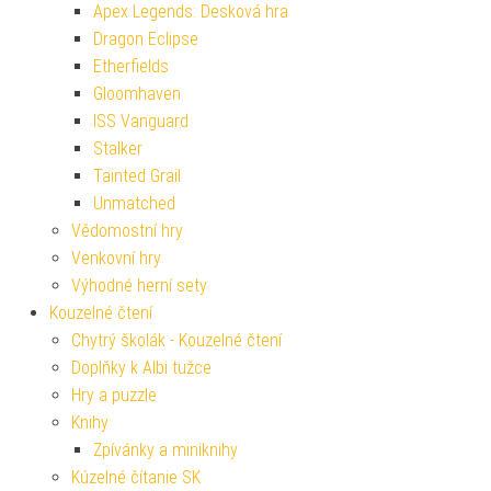
Apex Legends: Desková hra
Dragon Eclipse
Etherfields
Gloomhaven
ISS Vanguard
Stalker
Tainted Grail
Unmatched
Vědomostní hry
Venkovní hry
Výhodné herní sety
Kouzelné čtení
Chytrý školák - Kouzelné čtení
Doplňky k Albi tužce
Hry a puzzle
Knihy
Zpívánky a miniknihy
Kúzelné čítanie SK