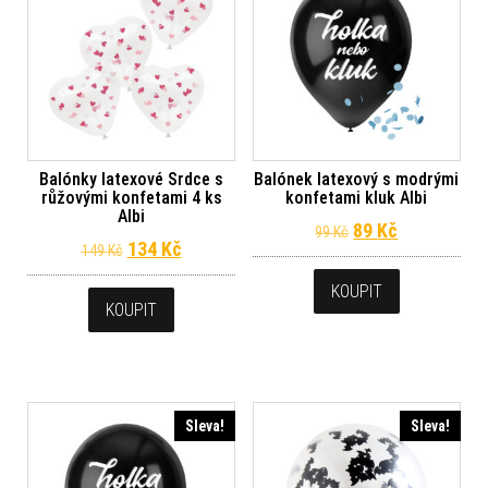
Balónky latexové Srdce s
Balónek latexový s modrými
růžovými konfetami 4 ks
konfetami kluk Albi
Albi
Původní cena byl
Aktuální ce
89
Kč
99
Kč
Původní cena byla: 149 Kč.
Aktuální cena je: 134 Kč.
134
Kč
149
Kč
KOUPIT
KOUPIT
Sleva!
Sleva!