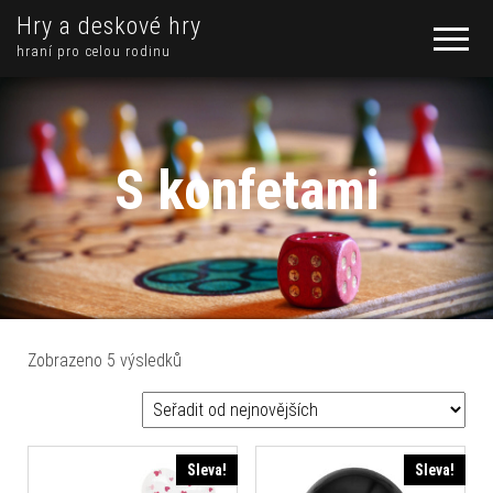
Hry a deskové hry
hraní pro celou rodinu
S konfetami
Seřazeno od nejnovějších
Zobrazeno 5 výsledků
Sleva!
Sleva!