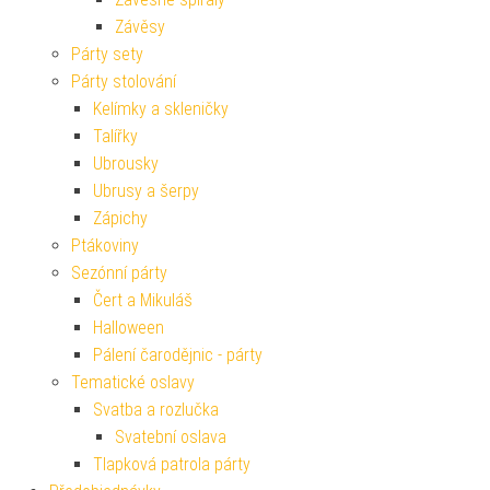
Závěsy
Párty sety
Párty stolování
Kelímky a skleničky
Talířky
Ubrousky
Ubrusy a šerpy
Zápichy
Ptákoviny
Sezónní párty
Čert a Mikuláš
Halloween
Pálení čarodějnic - párty
Tematické oslavy
Svatba a rozlučka
Svatební oslava
Tlapková patrola párty