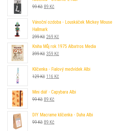
Původní cena byla: 99 Kč.
Aktuální cena je: 89 Kč.
99
Kč
89
Kč
Vánoční ozdoba - Louskáček Mickey Mouse
Hallmark
Původní cena byla: 299 Kč.
Aktuální cena je: 269 Kč.
299
Kč
269
Kč
Kniha Můj rok 1975 Albatros Media
Původní cena byla: 399 Kč.
Aktuální cena je: 359 Kč.
399
Kč
359
Kč
Klíčenka - Fialový medvídek Albi
Původní cena byla: 129 Kč.
Aktuální cena je: 116 Kč.
129
Kč
116
Kč
Mini diář - Capybara Albi
Původní cena byla: 99 Kč.
Aktuální cena je: 89 Kč.
99
Kč
89
Kč
DIY Macrame klíčenka - Duha Albi
Původní cena byla: 99 Kč.
Aktuální cena je: 89 Kč.
99
Kč
89
Kč