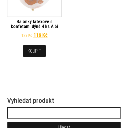
Balónky latexové s
konfetami dýně 4 ks Albi
Původní cena byla: 129 Kč.
Aktuální cena je: 116 Kč.
116
Kč
129
Kč
KOUPIT
Vyhledat produkt
Vyhledávání