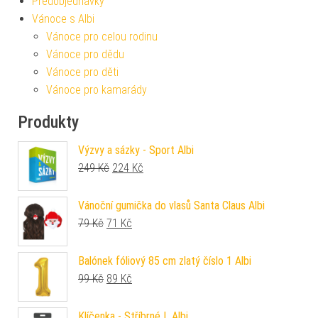
Předobjednávky
Vánoce s Albi
Vánoce pro celou rodinu
Vánoce pro dědu
Vánoce pro děti
Vánoce pro kamarády
Produkty
Výzvy a sázky - Sport Albi
Původní cena byla: 249 Kč.
Aktuální cena je: 224 Kč.
249
Kč
224
Kč
Vánoční gumička do vlasů Santa Claus Albi
Původní cena byla: 79 Kč.
Aktuální cena je: 71 Kč.
79
Kč
71
Kč
Balónek fóliový 85 cm zlatý číslo 1 Albi
Původní cena byla: 99 Kč.
Aktuální cena je: 89 Kč.
99
Kč
89
Kč
Klíčenka - Stříbrné L Albi