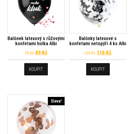
Balónek latexový s růžovými
Balónky latexové s
konfetami holka Albi
konfetami netopýři 4 ks Albi
Původní cena byla: 99 Kč.
Aktuální cena je: 89 Kč.
Původní cena byl
Aktuální c
89
Kč
116
Kč
99
Kč
129
Kč
KOUPIT
KOUPIT
Sleva!