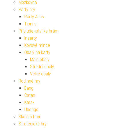
Mozkovna
Párty hry
Párty Alias
Tipni si
Příslušenství ke hrám
Inserty
Kovové mince
Obaly na karty
Malé obaly
Střední obaly
Velké obaly
Rodinné hry
Bang
Catan
Karak
Ubongo
Škola s hrou
Strategické hry