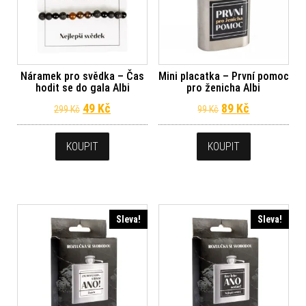
Náramek pro svědka – Čas
Mini placatka – První pomoc
hodit se do gala Albi
pro ženicha Albi
Původní cena byla: 299 Kč.
Aktuální cena je: 49 Kč.
Původní cena byl
Aktuální ce
49
Kč
89
Kč
299
Kč
99
Kč
KOUPIT
KOUPIT
Sleva!
Sleva!