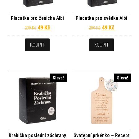
Placatka pro ženicha Albi
Placatka pro svědka Albi
Původní cena byla: 299 Kč.
Aktuální cena je: 49 Kč.
Původní cena byl
Aktuální ce
49
Kč
49
Kč
299
Kč
299
Kč
KOUPIT
KOUPIT
Sleva!
Sleva!
Krabička poslední záchrany
Svatební prkénko – Recept