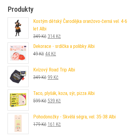
Produkty
Kostým dětský Čarodějka oranžovo-černá vel. 4-6
let Albi
Původní cena byla: 349 Kč.
Aktuální cena je: 314 Kč.
349
Kč
314
Kč
Dekorace - srdíčka a polibky Albi
Původní cena byla: 49 Kč.
Aktuální cena je: 44 Kč.
49
Kč
44
Kč
Kvízový Road Trip Albi
Původní cena byla: 349 Kč.
Aktuální cena je: 99 Kč.
349
Kč
99
Kč
Taco, plyšák, koza, sýr, pizza Albi
Původní cena byla: 599 Kč.
Aktuální cena je: 539 Kč.
599
Kč
539
Kč
Pohodonožky - Skvělá ségra, vel. 35-38 Albi
Původní cena byla: 179 Kč.
Aktuální cena je: 161 Kč.
179
Kč
161
Kč