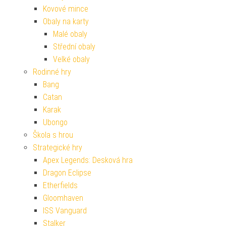
Kovové mince
Obaly na karty
Malé obaly
Střední obaly
Velké obaly
Rodinné hry
Bang
Catan
Karak
Ubongo
Škola s hrou
Strategické hry
Apex Legends: Desková hra
Dragon Eclipse
Etherfields
Gloomhaven
ISS Vanguard
Stalker