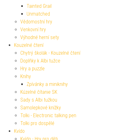
Tainted Grail
Unmatched
Vědomostní hry
Venkovní hry
Výhodné herní sety
Kouzelné čtení
Chytrý školák - Kouzelné čtení
Doplňky k Albi tužce
Hry a puzzle
Knihy
Zpívánky a miniknihy
Kúzelné čítanie SK
Sady s Albi tužkou
Samolepkové knížky
Tolki - Electronic talking pen
Tolki pro dospělé
Kvído
Kvído - Hry pro děti