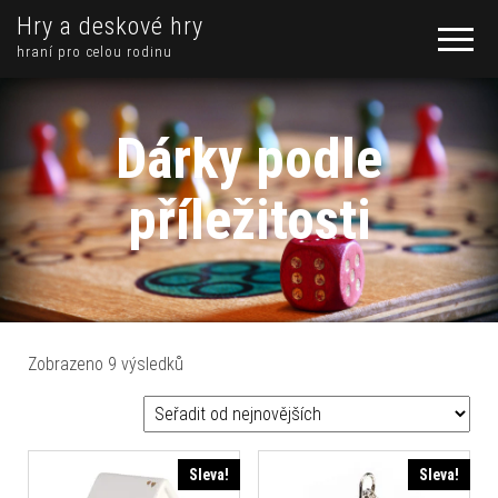
Hry a deskové hry
hraní pro celou rodinu
Dárky podle
příležitosti
Seřazeno od nejnovějších
Zobrazeno 9 výsledků
Sleva!
Sleva!