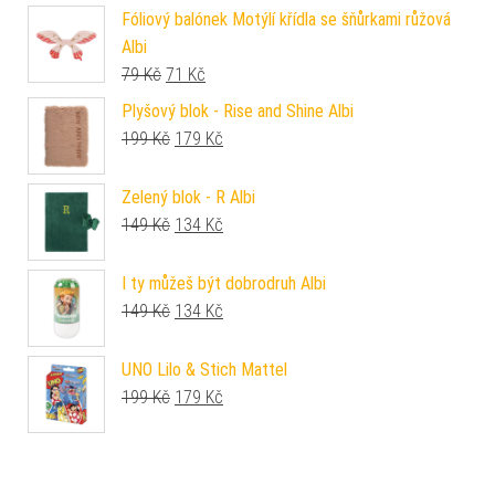
Fóliový balónek Motýlí křídla se šňůrkami růžová
Albi
Původní cena byla: 79 Kč.
Aktuální cena je: 71 Kč.
79
Kč
71
Kč
Plyšový blok - Rise and Shine Albi
Původní cena byla: 199 Kč.
Aktuální cena je: 179 Kč.
199
Kč
179
Kč
Zelený blok - R Albi
Původní cena byla: 149 Kč.
Aktuální cena je: 134 Kč.
149
Kč
134
Kč
I ty můžeš být dobrodruh Albi
Původní cena byla: 149 Kč.
Aktuální cena je: 134 Kč.
149
Kč
134
Kč
UNO Lilo & Stich Mattel
Původní cena byla: 199 Kč.
Aktuální cena je: 179 Kč.
199
Kč
179
Kč