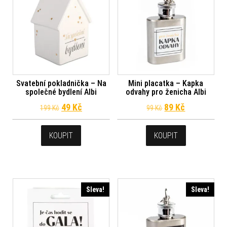
Svatební pokladnička – Na
Mini placatka – Kapka
společné bydlení Albi
odvahy pro ženicha Albi
Původní cena byla: 199 Kč.
Aktuální cena je: 49 Kč.
Původní cena byl
Aktuální ce
49
Kč
89
Kč
199
Kč
99
Kč
KOUPIT
KOUPIT
Sleva!
Sleva!