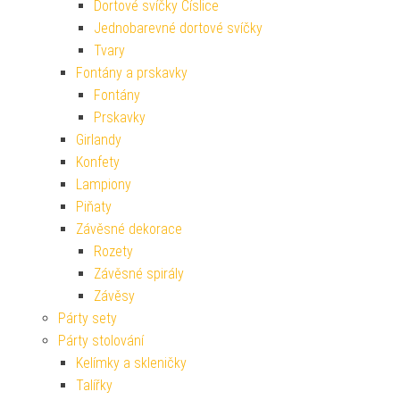
Dortové svíčky Číslice
Jednobarevné dortové svíčky
Tvary
Fontány a prskavky
Fontány
Prskavky
Girlandy
Konfety
Lampiony
Piňaty
Závěsné dekorace
Rozety
Závěsné spirály
Závěsy
Párty sety
Párty stolování
Kelímky a skleničky
Talířky