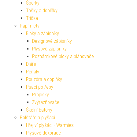
Šperky
Tašky a doplňky
Trička
Papírnictví
Bloky a zápisníky
Designové zápisníky
Plyšové zápisníky
Poznámkové bloky a plánovače
Diáře
Penály
Pouzdra a doplňky
Psací potřeby
Propisky
Zvýrazňovače
Školní batohy
Polštáře a plyšáci
Hřejiví plyšáci - Warmies
Plyšové dekorace