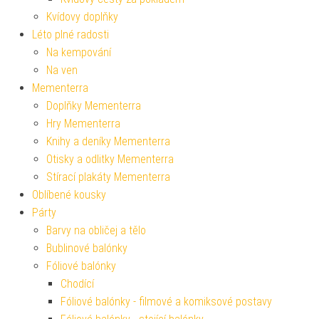
Kvídovy doplňky
Léto plné radosti
Na kempování
Na ven
Mementerra
Doplňky Mementerra
Hry Mementerra
Knihy a deníky Mementerra
Otisky a odlitky Mementerra
Stírací plakáty Mementerra
Oblíbené kousky
Párty
Barvy na obličej a tělo
Bublinové balónky
Fóliové balónky
Chodící
Fóliové balónky - filmové a komiksové postavy