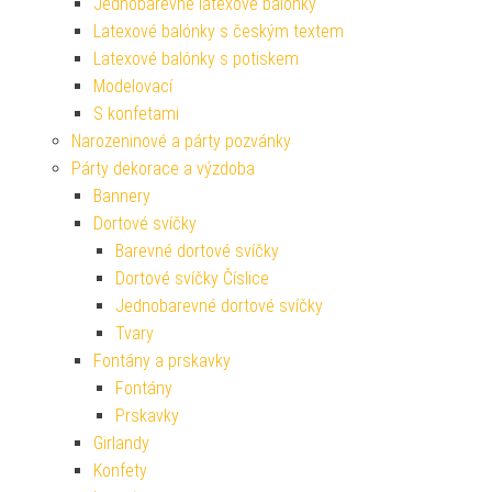
Jednobarevné latexové balónky
Latexové balónky s českým textem
Latexové balónky s potiskem
Modelovací
S konfetami
Narozeninové a párty pozvánky
Párty dekorace a výzdoba
Bannery
Dortové svíčky
Barevné dortové svíčky
Dortové svíčky Číslice
Jednobarevné dortové svíčky
Tvary
Fontány a prskavky
Fontány
Prskavky
Girlandy
Konfety