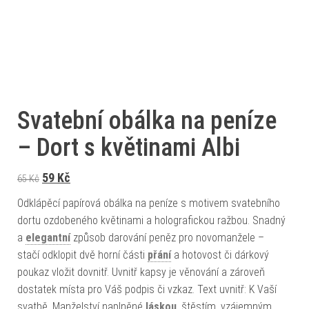
Svatební obálka na peníze
– Dort s květinami Albi
Původní cena byla: 65 Kč.
Aktuální cena je: 59 Kč.
59
Kč
65
Kč
Odklápěcí papírová obálka na peníze s motivem svatebního
dortu ozdobeného květinami a holografickou ražbou. Snadný
a
elegantní
způsob darování peněz pro novomanžele –
stačí odklopit dvě horní části
přání
a hotovost či dárkový
poukaz vložit dovnitř. Uvnitř kapsy je věnování a zároveň
dostatek místa pro Váš podpis či vzkaz. Text uvnitř: K Vaší
svatbě. Manželství naplněné
láskou
, štěstím, vzájemným