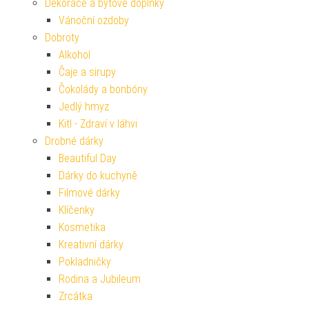
Dekorace a bytové doplňky
Vánoční ozdoby
Dobroty
Alkohol
Čaje a sirupy
Čokolády a bonbóny
Jedlý hmyz
Kitl - Zdraví v láhvi
Drobné dárky
Beautiful Day
Dárky do kuchyně
Filmové dárky
Klíčenky
Kosmetika
Kreativní dárky
Pokladničky
Rodina a Jubileum
Zrcátka