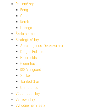
Rodinné hry
Bang
Catan
Karak
Ubongo
Škola s hrou
Strategické hry
Apex Legends: Desková hra
Dragon Eclipse
Etherfields
Gloomhaven
ISS Vanguard
Stalker
Tainted Grail
Unmatched
Vědomostní hry
Venkovní hry
Výhodné herní sety