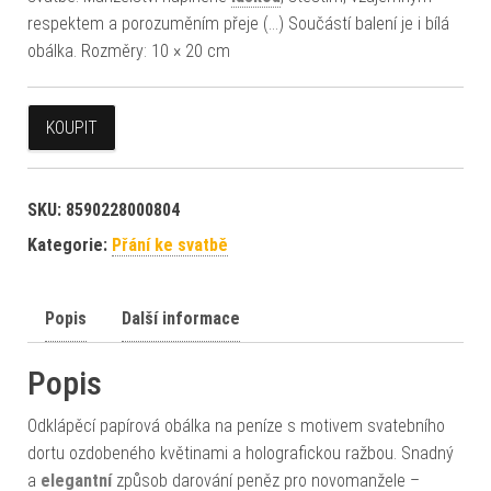
respektem a porozuměním přeje (…) Součástí balení je i bílá
obálka. Rozměry: 10 × 20 cm
KOUPIT
SKU:
8590228000804
Kategorie:
Přání ke svatbě
Popis
Další informace
Popis
Odklápěcí papírová obálka na peníze s motivem svatebního
dortu ozdobeného květinami a holografickou ražbou. Snadný
a
elegantní
způsob darování peněz pro novomanžele –