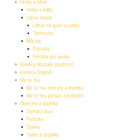
Hrnky a lahve
Hrnky a šálky
Lahve na pití
Láhve na sport a výlety
Termosky
Můj bar
Placatky
Potřeby pro vinaře
Kolekce Mužská záležitost
Kolekce Originál
Me to You
Me to You dobroty a doplňky
Me to You plyšáci a polštáře
Oblečení a doplňky
Domácí obuv
Ponožky
Šperky
Tašky a doplňky