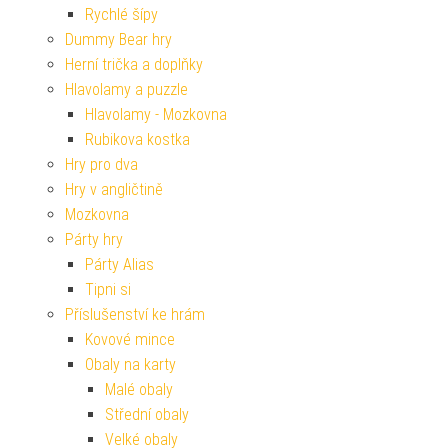
Rychlé šípy
Dummy Bear hry
Herní trička a doplňky
Hlavolamy a puzzle
Hlavolamy - Mozkovna
Rubikova kostka
Hry pro dva
Hry v angličtině
Mozkovna
Párty hry
Párty Alias
Tipni si
Příslušenství ke hrám
Kovové mince
Obaly na karty
Malé obaly
Střední obaly
Velké obaly