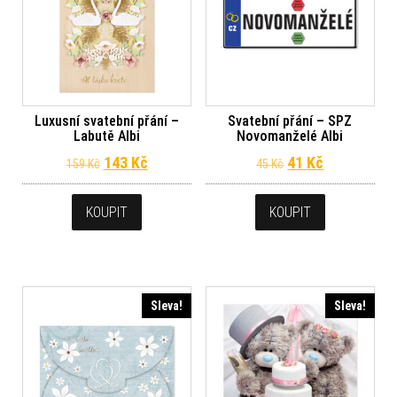
Luxusní svatební přání –
Svatební přání – SPZ
Labutě Albi
Novomanželé Albi
Původní cena byla: 159 Kč.
Aktuální cena je: 143 Kč.
Původní cena byl
Aktuální ce
143
Kč
41
Kč
159
Kč
45
Kč
KOUPIT
KOUPIT
Sleva!
Sleva!