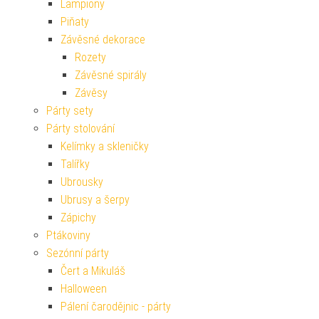
Lampiony
Piňaty
Závěsné dekorace
Rozety
Závěsné spirály
Závěsy
Párty sety
Párty stolování
Kelímky a skleničky
Talířky
Ubrousky
Ubrusy a šerpy
Zápichy
Ptákoviny
Sezónní párty
Čert a Mikuláš
Halloween
Pálení čarodějnic - párty