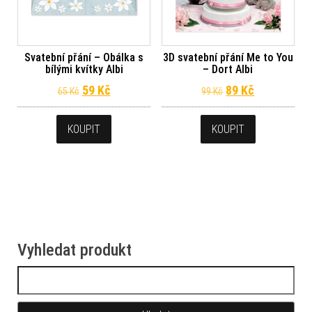
Svatební přání – Obálka s
3D svatební přání Me to You
bílými kvítky Albi
– Dort Albi
Původní cena byla: 65 Kč.
Aktuální cena je: 59 Kč.
Původní cena byl
Aktuální ce
59
Kč
89
Kč
65
Kč
99
Kč
KOUPIT
KOUPIT
Vyhledat produkt
Vyhledávání