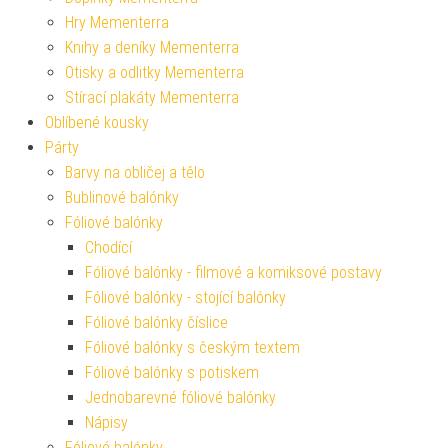
Hry Mementerra
Knihy a deníky Mementerra
Otisky a odlitky Mementerra
Stírací plakáty Mementerra
Oblíbené kousky
Párty
Barvy na obličej a tělo
Bublinové balónky
Fóliové balónky
Chodící
Fóliové balónky - filmové a komiksové postavy
Fóliové balónky - stojící balónky
Fóliové balónky číslice
Fóliové balónky s českým textem
Fóliové balónky s potiskem
Jednobarevné fóliové balónky
Nápisy
Fóliové balónky