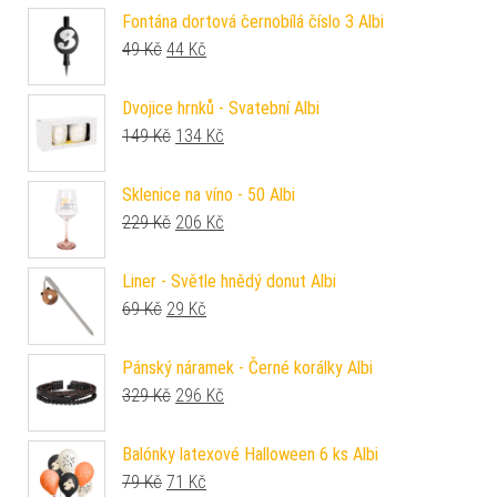
Fontána dortová černobílá číslo 3 Albi
Původní cena byla: 49 Kč.
Aktuální cena je: 44 Kč.
49
Kč
44
Kč
Dvojice hrnků - Svatební Albi
Původní cena byla: 149 Kč.
Aktuální cena je: 134 Kč.
149
Kč
134
Kč
Sklenice na víno - 50 Albi
Původní cena byla: 229 Kč.
Aktuální cena je: 206 Kč.
229
Kč
206
Kč
Liner - Světle hnědý donut Albi
Původní cena byla: 69 Kč.
Aktuální cena je: 29 Kč.
69
Kč
29
Kč
Pánský náramek - Černé korálky Albi
Původní cena byla: 329 Kč.
Aktuální cena je: 296 Kč.
329
Kč
296
Kč
Balónky latexové Halloween 6 ks Albi
Původní cena byla: 79 Kč.
Aktuální cena je: 71 Kč.
79
Kč
71
Kč