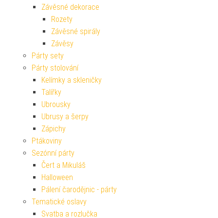
Závěsné dekorace
Rozety
Závěsné spirály
Závěsy
Párty sety
Párty stolování
Kelímky a skleničky
Talířky
Ubrousky
Ubrusy a šerpy
Zápichy
Ptákoviny
Sezónní párty
Čert a Mikuláš
Halloween
Pálení čarodějnic - párty
Tematické oslavy
Svatba a rozlučka