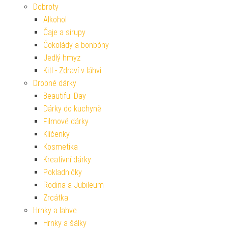
Dobroty
Alkohol
Čaje a sirupy
Čokolády a bonbóny
Jedlý hmyz
Kitl - Zdraví v láhvi
Drobné dárky
Beautiful Day
Dárky do kuchyně
Filmové dárky
Klíčenky
Kosmetika
Kreativní dárky
Pokladničky
Rodina a Jubileum
Zrcátka
Hrnky a lahve
Hrnky a šálky