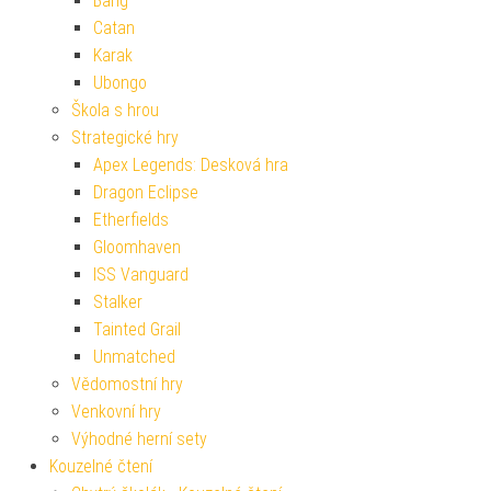
Bang
Catan
Karak
Ubongo
Škola s hrou
Strategické hry
Apex Legends: Desková hra
Dragon Eclipse
Etherfields
Gloomhaven
ISS Vanguard
Stalker
Tainted Grail
Unmatched
Vědomostní hry
Venkovní hry
Výhodné herní sety
Kouzelné čtení