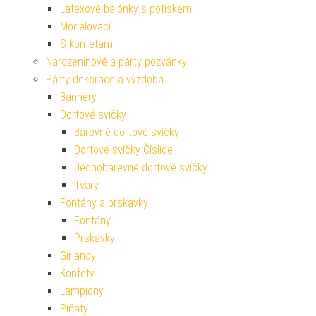
Latexové balónky s potiskem
Modelovací
S konfetami
Narozeninové a párty pozvánky
Párty dekorace a výzdoba
Bannery
Dortové svíčky
Barevné dortové svíčky
Dortové svíčky Číslice
Jednobarevné dortové svíčky
Tvary
Fontány a prskavky
Fontány
Prskavky
Girlandy
Konfety
Lampiony
Piňaty