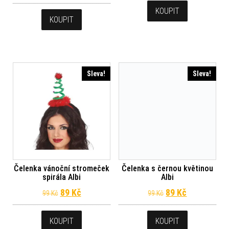
KOUPIT
KOUPIT
Sleva!
Sleva!
Čelenka vánoční stromeček
Čelenka s černou květinou
spirála Albi
Albi
Původní cena byla: 99 Kč.
Aktuální cena je: 89 Kč.
Původní cena byl
Aktuální ce
89
Kč
89
Kč
99
Kč
99
Kč
KOUPIT
KOUPIT