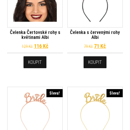
Čelenka Čertovské rohy s
Čelenka s červenými rohy
květinami Albi
Albi
Původní cena byla: 129 Kč.
Aktuální cena je: 116 Kč.
Původní cena byl
Aktuální ce
116
Kč
71
Kč
129
Kč
79
Kč
KOUPIT
KOUPIT
Sleva!
Sleva!