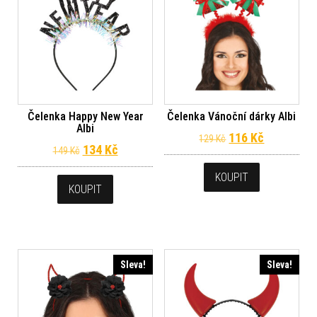
Čelenka Happy New Year
Čelenka Vánoční dárky Albi
Albi
Původní cena byl
Aktuální c
116
Kč
129
Kč
Původní cena byla: 149 Kč.
Aktuální cena je: 134 Kč.
134
Kč
149
Kč
KOUPIT
KOUPIT
Sleva!
Sleva!