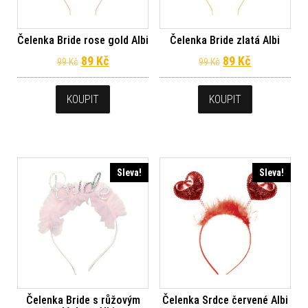
Čelenka Bride rose gold Albi
Čelenka Bride zlatá Albi
Původní cena byla: 99 Kč.
Aktuální cena je: 89 Kč.
Původní cena byl
Aktuální ce
89
Kč
89
Kč
99
Kč
99
Kč
KOUPIT
KOUPIT
Sleva!
Sleva!
Čelenka Bride s růžovým
Čelenka Srdce červené Albi