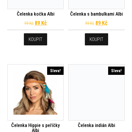
Čelenka kočka Albi
Čelenka s bambulkami Albi
Původní cena byla: 99 Kč.
Aktuální cena je: 89 Kč.
Původní cena byl
Aktuální ce
89
Kč
89
Kč
99
Kč
99
Kč
KOUPIT
KOUPIT
Sleva!
Sleva!
Čelenka Hippie s peříčky
Čelenka indián Albi
Albi