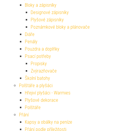
Bloky a zápisníky
Designové zápisníky
Plyšové zápisníky
Poznámkové bloky a plánovače
Diáře
Penály
Pouzdra a doplňky
Psací potřeby
Propisky
Zvýrazňovače
Školní batohy
Polštáře a plyšáci
Hřejiví plyšáci - Warmies
Plyšové dekorace
Polštáře
Přání
Kapsy a obálky na peníze
Přání podle příležitosti