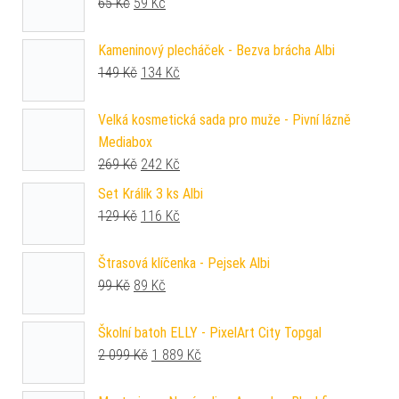
Původní cena byla: 65 Kč.
Aktuální cena je: 59 Kč.
65
Kč
59
Kč
Kameninový plecháček - Bezva brácha Albi
Původní cena byla: 149 Kč.
Aktuální cena je: 134 Kč.
149
Kč
134
Kč
Velká kosmetická sada pro muže - Pivní lázně
Mediabox
Původní cena byla: 269 Kč.
Aktuální cena je: 242 Kč.
269
Kč
242
Kč
Set Králík 3 ks Albi
Původní cena byla: 129 Kč.
Aktuální cena je: 116 Kč.
129
Kč
116
Kč
Štrasová klíčenka - Pejsek Albi
Původní cena byla: 99 Kč.
Aktuální cena je: 89 Kč.
99
Kč
89
Kč
Školní batoh ELLY - PixelArt City Topgal
Původní cena byla: 2 099 Kč.
Aktuální cena je: 1 889 Kč.
2 099
Kč
1 889
Kč