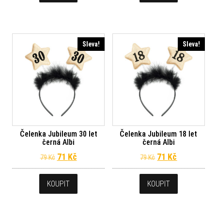
Sleva!
Sleva!
Čelenka Jubileum 30 let
Čelenka Jubileum 18 let
černá Albi
černá Albi
Původní cena byla: 79 Kč.
Aktuální cena je: 71 Kč.
Původní cena byl
Aktuální ce
71
Kč
71
Kč
79
Kč
79
Kč
KOUPIT
KOUPIT