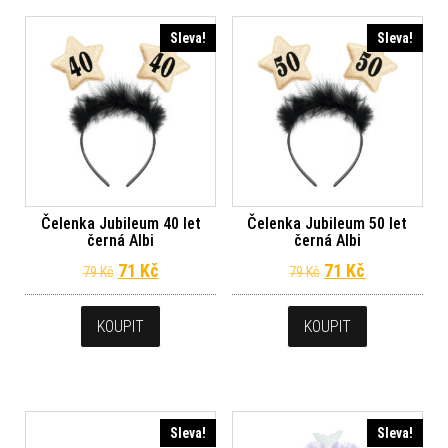
Sleva!
Sleva!
Čelenka Jubileum 40 let
Čelenka Jubileum 50 let
černá Albi
černá Albi
Původní cena byla: 79 Kč.
Aktuální cena je: 71 Kč.
Původní cena byl
Aktuální ce
71
Kč
71
Kč
79
Kč
79
Kč
KOUPIT
KOUPIT
Sleva!
Sleva!