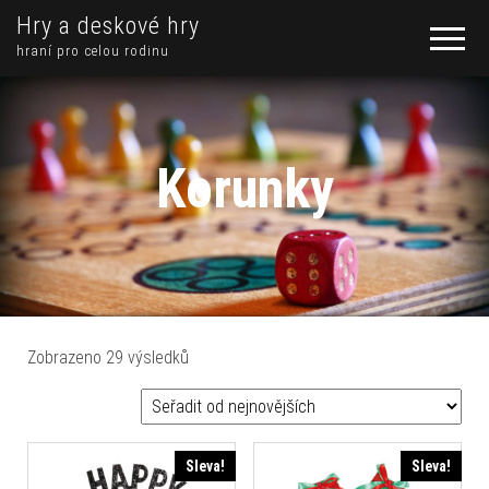
Hry a deskové hry
hraní pro celou rodinu
Korunky
Seřazeno od nejnovějších
Zobrazeno 29 výsledků
Sleva!
Sleva!