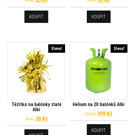
39
Kč
39
Kč
KOUPIT
KOUPIT
Sleva!
Sleva!
Těžítko na balónky zlaté
Helium na 20 balónků Albi
Albi
Původní cena byl
Aktuální c
399
Kč
599
Kč
Původní cena byla: 39 Kč.
Aktuální cena je: 35 Kč.
35
Kč
39
Kč
KOUPIT