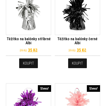
Těžítko na balónky stříbrné
Těžítko na balónky černé
Albi
Albi
Původní cena byla: 39 Kč.
Aktuální cena je: 35 Kč.
Původní cena byl
Aktuální ce
35
Kč
35
Kč
39
Kč
39
Kč
KOUPIT
KOUPIT
Sleva!
Sleva!