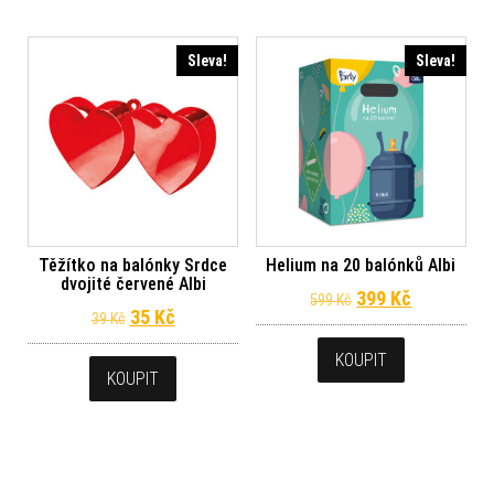
Sleva!
Sleva!
Těžítko na balónky Srdce
Helium na 20 balónků Albi
dvojité červené Albi
Původní cena byl
Aktuální c
399
Kč
599
Kč
Původní cena byla: 39 Kč.
Aktuální cena je: 35 Kč.
35
Kč
39
Kč
KOUPIT
KOUPIT