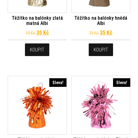
Těžítko na balónky zlatá
Těžítko na balónky hnědá
matná Albi
Albi
Původní cena byla: 39 Kč.
Aktuální cena je: 35 Kč.
Původní cena byl
Aktuální ce
35
Kč
35
Kč
39
Kč
39
Kč
KOUPIT
KOUPIT
Sleva!
Sleva!