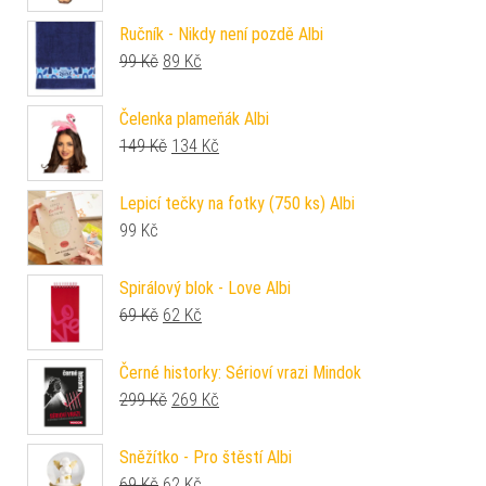
Ručník - Nikdy není pozdě Albi
Původní cena byla: 99 Kč.
Aktuální cena je: 89 Kč.
99
Kč
89
Kč
Čelenka plameňák Albi
Původní cena byla: 149 Kč.
Aktuální cena je: 134 Kč.
149
Kč
134
Kč
Lepicí tečky na fotky (750 ks) Albi
99
Kč
Spirálový blok - Love Albi
Původní cena byla: 69 Kč.
Aktuální cena je: 62 Kč.
69
Kč
62
Kč
Černé historky: Sérioví vrazi Mindok
Původní cena byla: 299 Kč.
Aktuální cena je: 269 Kč.
299
Kč
269
Kč
Sněžítko - Pro štěstí Albi
Původní cena byla: 69 Kč.
Aktuální cena je: 62 Kč.
69
Kč
62
Kč