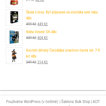
Škola s hrou: Být připraven na útočníka není tabu
Albi
Původní cena byla: 499 Kč.
Aktuální cena je: 449 Kč.
499
Kč
449
Kč
Kniha Vesmír SK Albi
Původní cena byla: 449 Kč.
Aktuální cena je: 404 Kč.
449
Kč
404
Kč
Kostým dětský Čarodějka oranžovo-černá vel. 7-9
let Albi
Původní cena byla: 349 Kč.
Aktuální cena je: 314 Kč.
349
Kč
314
Kč
Používáme WordPress (v češtině).
|
Šablona: Bulk Shop
| ACIT