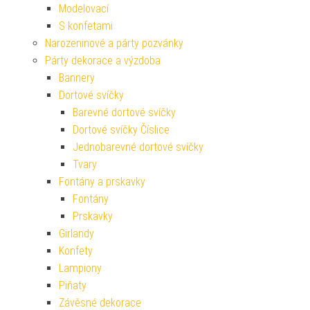
Modelovací
S konfetami
Narozeninové a párty pozvánky
Párty dekorace a výzdoba
Bannery
Dortové svíčky
Barevné dortové svíčky
Dortové svíčky Číslice
Jednobarevné dortové svíčky
Tvary
Fontány a prskavky
Fontány
Prskavky
Girlandy
Konfety
Lampiony
Piňaty
Závěsné dekorace