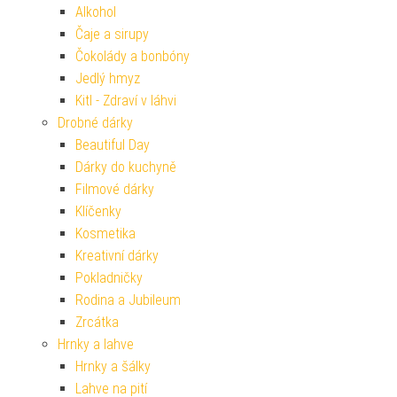
Alkohol
Čaje a sirupy
Čokolády a bonbóny
Jedlý hmyz
Kitl - Zdraví v láhvi
Drobné dárky
Beautiful Day
Dárky do kuchyně
Filmové dárky
Klíčenky
Kosmetika
Kreativní dárky
Pokladničky
Rodina a Jubileum
Zrcátka
Hrnky a lahve
Hrnky a šálky
Lahve na pití