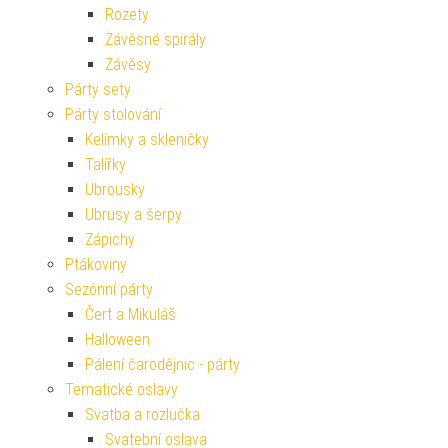
Rozety
Závěsné spirály
Závěsy
Párty sety
Párty stolování
Kelímky a skleničky
Talířky
Ubrousky
Ubrusy a šerpy
Zápichy
Ptákoviny
Sezónní párty
Čert a Mikuláš
Halloween
Pálení čarodějnic - párty
Tematické oslavy
Svatba a rozlučka
Svatební oslava