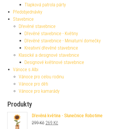
Tlapková patrola párty
Předobjednávky
Stavebnice
Dřevěné stavebnice
Dřevěné stavebnice - Květiny
Dřevěné stavebnice - Miniaturní domečky
Kreativní dřevěné stavebnice
Klasické a designové stavebnice
Designové květinové stavebnice
Vánoce s Albi
Vánoce pro celou rodinu
Vánoce pro děti
Vánoce pro kamarády
Produkty
Dřevěná květina - Slunečnice Robotime
Původní cena byla: 299 Kč.
Aktuální cena je: 269 Kč.
299
Kč
269
Kč