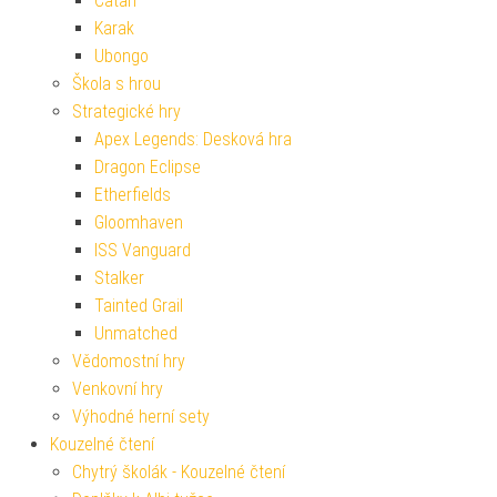
Catan
Karak
Ubongo
Škola s hrou
Strategické hry
Apex Legends: Desková hra
Dragon Eclipse
Etherfields
Gloomhaven
ISS Vanguard
Stalker
Tainted Grail
Unmatched
Vědomostní hry
Venkovní hry
Výhodné herní sety
Kouzelné čtení
Chytrý školák - Kouzelné čtení