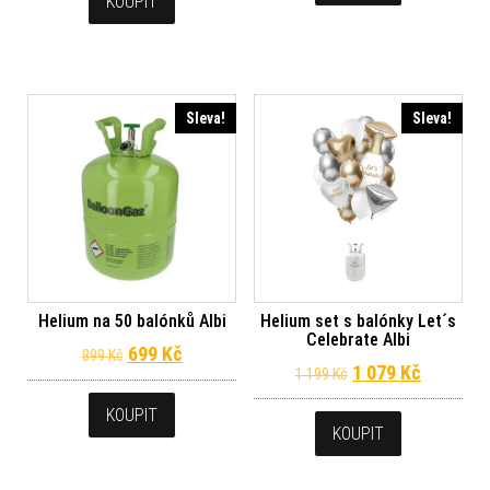
KOUPIT
Sleva!
Sleva!
Helium na 50 balónků Albi
Helium set s balónky Let´s
Celebrate Albi
Původní cena byla: 899 Kč.
Aktuální cena je: 699 Kč.
699
Kč
899
Kč
Původní cena byla
Aktuální 
1 079
Kč
1 199
Kč
KOUPIT
KOUPIT