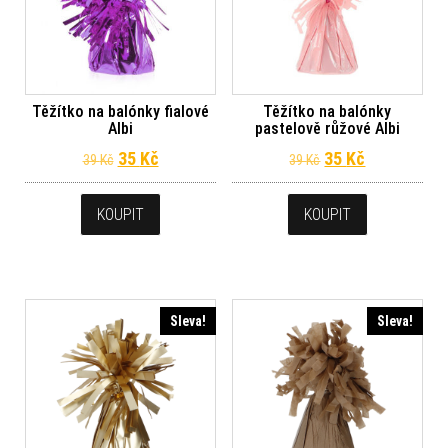
Těžítko na balónky fialové
Těžítko na balónky
Albi
pastelově růžové Albi
Původní cena byla: 39 Kč.
Aktuální cena je: 35 Kč.
Původní cena byl
Aktuální ce
35
Kč
35
Kč
39
Kč
39
Kč
KOUPIT
KOUPIT
Sleva!
Sleva!