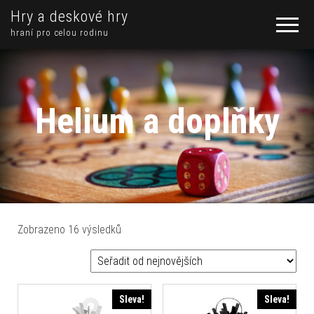
Hry a deskové hry
hraní pro celou rodinu
Helium a doplňky
Seřazeno od nejnovějších
Zobrazeno 16 výsledků
Sleva!
Sleva!