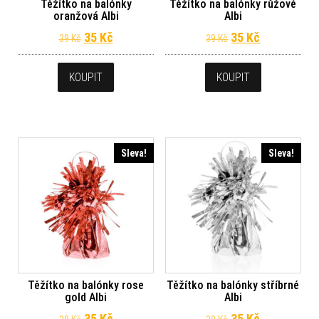
Těžítko na balónky
Těžítko na balónky růžové
oranžová Albi
Albi
Původní cena byla: 39 Kč.
Aktuální cena je: 35 Kč.
Původní cena byl
Aktuální ce
35
Kč
35
Kč
39
Kč
39
Kč
KOUPIT
KOUPIT
Sleva!
Sleva!
Těžítko na balónky rose
Těžítko na balónky stříbrné
gold Albi
Albi
Původní cena byla: 39 Kč.
Aktuální cena je: 35 Kč.
Původní cena byl
Aktuální ce
35
Kč
35
Kč