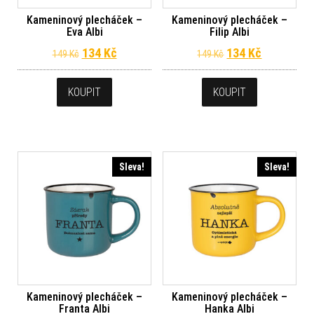
Kameninový plecháček –
Kameninový plecháček –
Eva Albi
Filip Albi
Původní cena byla: 149 Kč.
Aktuální cena je: 134 Kč.
Původní cena byl
Aktuální c
134
Kč
134
Kč
149
Kč
149
Kč
KOUPIT
KOUPIT
Sleva!
Sleva!
Kameninový plecháček –
Kameninový plecháček –
Franta Albi
Hanka Albi