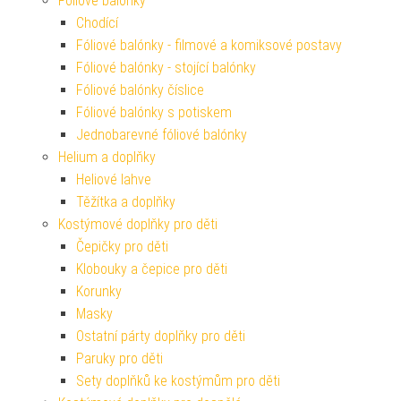
Fóliové balónky
Chodící
Fóliové balónky - filmové a komiksové postavy
Fóliové balónky - stojící balónky
Fóliové balónky číslice
Fóliové balónky s potiskem
Jednobarevné fóliové balónky
Helium a doplňky
Heliové lahve
Těžítka a doplňky
Kostýmové doplňky pro děti
Čepičky pro děti
Klobouky a čepice pro děti
Korunky
Masky
Ostatní párty doplňky pro děti
Paruky pro děti
Sety doplňků ke kostýmům pro děti