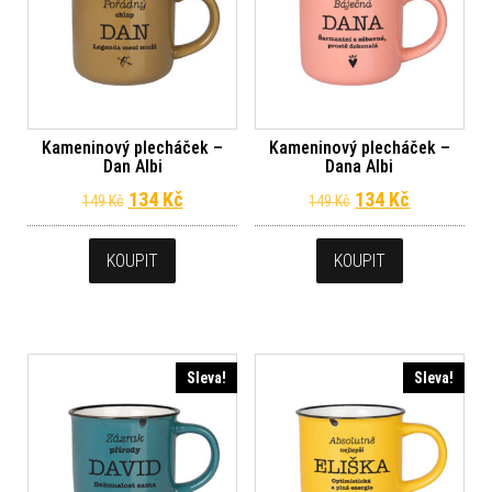
Kameninový plecháček –
Kameninový plecháček –
Dan Albi
Dana Albi
Původní cena byla: 149 Kč.
Aktuální cena je: 134 Kč.
Původní cena byl
Aktuální c
134
Kč
134
Kč
149
Kč
149
Kč
KOUPIT
KOUPIT
Sleva!
Sleva!