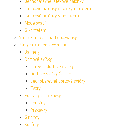
Jednobarevné latexové balónky
Latexové balónky s českým textem
Latexové balónky s potiskem
Modelovací
S konfetami
Narozeninové a párty pozvánky
Párty dekorace a výzdoba
Bannery
Dortové svíčky
Barevné dortové svíčky
Dortové svíčky Číslice
Jednobarevné dortové svíčky
Tvary
Fontány a prskavky
Fontány
Prskavky
Girlandy
Konfety