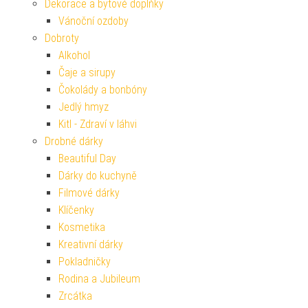
Dekorace a bytové doplňky
Vánoční ozdoby
Dobroty
Alkohol
Čaje a sirupy
Čokolády a bonbóny
Jedlý hmyz
Kitl - Zdraví v láhvi
Drobné dárky
Beautiful Day
Dárky do kuchyně
Filmové dárky
Klíčenky
Kosmetika
Kreativní dárky
Pokladničky
Rodina a Jubileum
Zrcátka