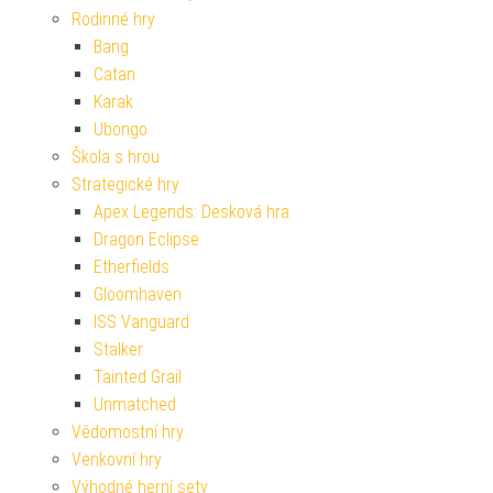
Rodinné hry
Bang
Catan
Karak
Ubongo
Škola s hrou
Strategické hry
Apex Legends: Desková hra
Dragon Eclipse
Etherfields
Gloomhaven
ISS Vanguard
Stalker
Tainted Grail
Unmatched
Vědomostní hry
Venkovní hry
Výhodné herní sety