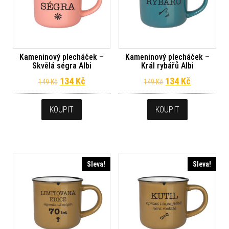
Kameninový plecháček –
Kameninový plecháček –
Skvělá ségra Albi
Král rybářů Albi
Původní cena byla: 149 Kč.
Aktuální cena je: 134 Kč.
Původní cena byl
Aktuální c
134
Kč
134
Kč
149
Kč
149
Kč
KOUPIT
KOUPIT
Sleva!
Sleva!