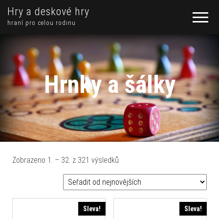
Hry a deskové hry
hraní pro celou rodinu
Hrnky a šálky
Seřazeno od nejnovějších
Zobrazeno 1. – 32. z 321 výsledků
Sleva!
Sleva!