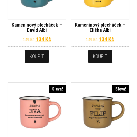
Kameninový plecháček –
Kameninový plecháček –
David Albi
Eliška Albi
Původní cena byla: 149 Kč.
Aktuální cena je: 134 Kč.
Původní cena byl
Aktuální c
134
Kč
134
Kč
149
Kč
149
Kč
KOUPIT
KOUPIT
Sleva!
Sleva!