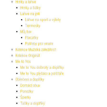
Hrnky a lahve
Hrnky a šálky
Lahve na pití
Láhve na sport a výlety
Termosky
Můj bar
Placatky
Potřeby pro vinaře
Kolekce Mužská záležitost
Kolekce Originál
Me to You
Me to You dobroty a doplňky
Me to You plyšáci a polštáře
Oblečení a doplňky
Domácí obuv
Ponožky
Šperky
Tašky a doplňky