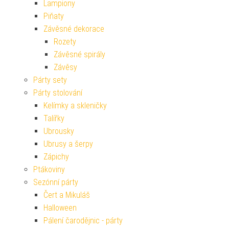
Lampiony
Piňaty
Závěsné dekorace
Rozety
Závěsné spirály
Závěsy
Párty sety
Párty stolování
Kelímky a skleničky
Talířky
Ubrousky
Ubrusy a šerpy
Zápichy
Ptákoviny
Sezónní párty
Čert a Mikuláš
Halloween
Pálení čarodějnic - párty