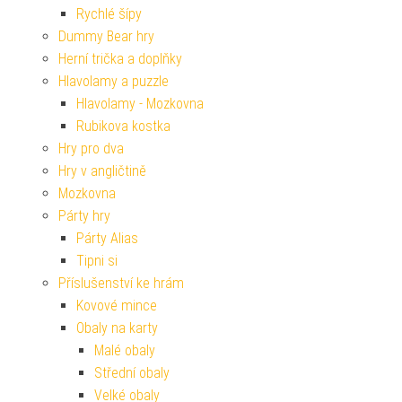
Rychlé šípy
Dummy Bear hry
Herní trička a doplňky
Hlavolamy a puzzle
Hlavolamy - Mozkovna
Rubikova kostka
Hry pro dva
Hry v angličtině
Mozkovna
Párty hry
Párty Alias
Tipni si
Příslušenství ke hrám
Kovové mince
Obaly na karty
Malé obaly
Střední obaly
Velké obaly