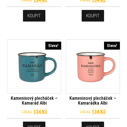
149
Kč
149
Kč
KOUPIT
KOUPIT
Sleva!
Sleva!
Kameninový plecháček –
Kameninový plecháček –
Kamarád Albi
Kamarádka Albi
Původní cena byla: 149 Kč.
Aktuální cena je: 134 Kč.
Původní cena byl
Aktuální c
134
Kč
134
Kč
149
Kč
149
Kč