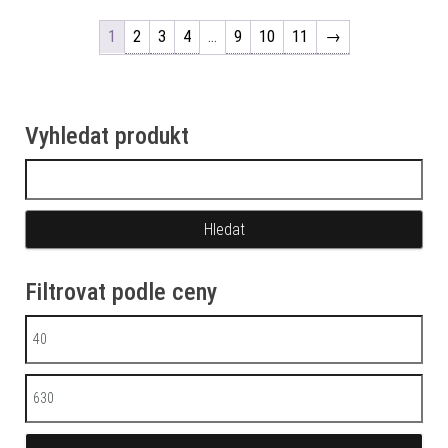
1
2
3
4
…
9
10
11
→
Vyhledat produkt
Vyhledávání
Filtrovat podle ceny
Minimální cena
Maximální cena