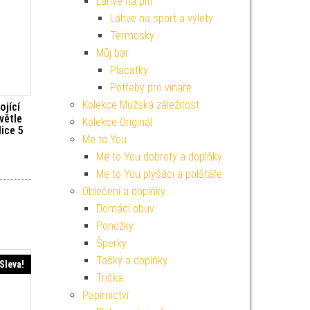
Lahve na pití
Láhve na sport a výlety
Termosky
Můj bar
Placatky
Potřeby pro vinaře
Kolekce Mužská záležitost
ojící
větle
Kolekce Originál
ice 5
Me to You
Me to You dobroty a doplňky
í cena byla: 129 Kč.
Aktuální cena je: 116 Kč.
Me to You plyšáci a polštáře
Oblečení a doplňky
Domácí obuv
Ponožky
Šperky
Tašky a doplňky
Sleva!
Trička
Papírnictví