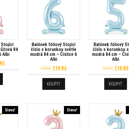
 Stojící
Balónek fóliový Stojící
Balónek fóliový St
růžová 84
číslo s korunkou světle
číslo s korunkou s
6 Albi
modrá 84 cm – Číslice 6
modrá 84 cm – Čísl
Albi
Albi
dní cena byla: 129 Kč.
Aktuální cena je: 116 Kč.
Kč
Původní cena byla: 129 Kč.
Aktuální cena je: 116 Kč.
Původn
116
Kč
116
Kč
129
Kč
129
Kč
KOUPIT
KOUPIT
Sleva!
Sleva!