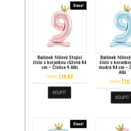
Sleva!
Balónek fóliový Stojící
Balónek fóliový
číslo s korunkou růžová 84
číslo s korunko
cm – Číslice 9 Albi
modrá 84 cm – Č
Albi
Původní cena byla: 129 Kč.
Aktuální cena je: 116 Kč.
116
Kč
129
Kč
Půvo
116
129
Kč
KOUPIT
KOUPIT
Sleva!