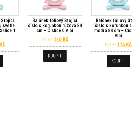
 Stojící
Balónek fóliový Stojící
Balónek fóliový St
u světle
číslo s korunkou růžová 84
číslo s korunkou s
íslice 1
cm – Číslice 0 Albi
modrá 84 cm – Čísl
Albi
Původní cena byla: 129 Kč.
Aktuální cena je: 116 Kč.
116
Kč
129
Kč
dní cena byla: 129 Kč.
Aktuální cena je: 116 Kč.
Původn
Kč
116
Kč
129
Kč
KOUPIT
KOUPIT