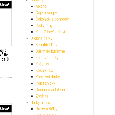
Sleva!
Alkohol
Čaje a sirupy
Čokolády a bonbóny
Jedlý hmyz
Kitl - Zdraví v láhvi
Drobné dárky
Beautiful Day
ojící
Dárky do kuchyně
větle
Filmové dárky
ice 8
Klíčenky
Kosmetika
í cena byla: 129 Kč.
Aktuální cena je: 116 Kč.
Kreativní dárky
Pokladničky
Rodina a Jubileum
Zrcátka
Hrnky a lahve
Hrnky a šálky
Sleva!