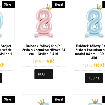
Sleva!
Sleva!
 Stojící
Balónek fóliový Stojící
Balónek fóliový St
u světle
číslo s korunkou růžová 84
číslo s korunkou s
íslice 9
cm – Číslice 8 Albi
modrá 84 cm – Čísl
Albi
Původní cena byla: 129 Kč.
Aktuální cena je: 116 Kč.
116
Kč
129
Kč
dní cena byla: 129 Kč.
Aktuální cena je: 116 Kč.
Původn
Kč
116
Kč
129
Kč
KOUPIT
KOUPIT
Sleva!
Sleva!