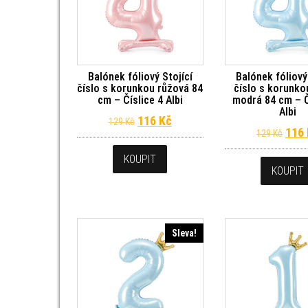
Balónek fóliový Stojící
Balónek fóliový
číslo s korunkou růžová 84
číslo s korunko
cm – Číslice 4 Albi
modrá 84 cm – Č
Albi
Původní cena byla: 129 Kč.
Aktuální cena je: 116 Kč.
116
Kč
129
Kč
Půvo
116
129
Kč
KOUPIT
KOUPIT
Sleva!