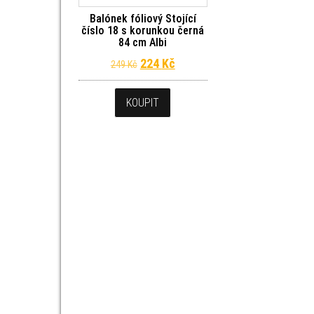
Balónek fóliový Stojící
číslo 18 s korunkou černá
84 cm Albi
Původní cena byla: 249 Kč.
Aktuální cena je: 224 Kč.
224
Kč
249
Kč
KOUPIT