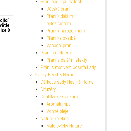
Přání podle příležitosti
Dětská přání
Přání k dalším
ojící
příležitostem
větle
ice 0
Přání k narozeninám
Přání ke svatbě
í cena byla: 129 Kč.
Aktuální cena je: 116 Kč.
Vánoční přání
Přání s efektem
Přání s dalšími efekty
Přání s motivem Josefa Lady
Svíčky Heart & Home
Dárkové sady Heart & Home
Difuzéry
Doplňky ke svíčkám
Aromalampy
Vonné oleje
Nature kolekce
Malé svíčky Nature