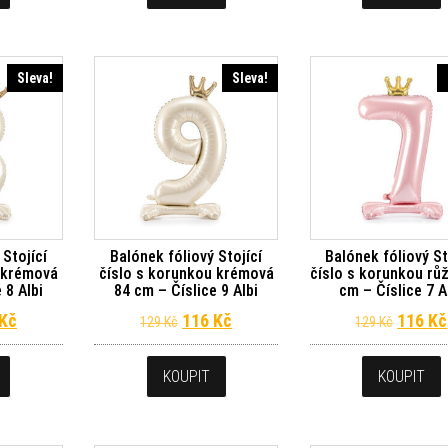
Sleva!
Sleva!
 Stojící
Balónek fóliový Stojící
Balónek fóliový St
u krémová
číslo s korunkou krémová
číslo s korunkou rů
 8 Albi
84 cm – Číslice 9 Albi
cm – Číslice 7 A
dní cena byla: 129 Kč.
Aktuální cena je: 116 Kč.
Původní cena byla: 129 Kč.
Aktuální cena je: 116 Kč.
Původn
Kč
116
Kč
116
Kč
129
Kč
129
Kč
KOUPIT
KOUPIT