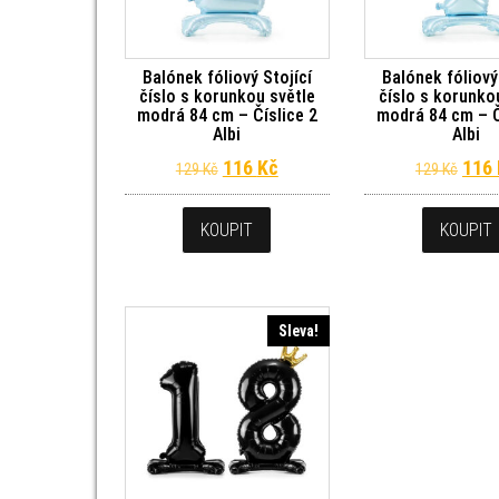
Balónek fóliový Stojící
Balónek fóliový
číslo s korunkou světle
číslo s korunko
modrá 84 cm – Číslice 2
modrá 84 cm – Č
Albi
Albi
Původní cena byla: 129 Kč.
Aktuální cena je: 116 Kč.
Půvo
116
Kč
116
129
Kč
129
Kč
KOUPIT
KOUPIT
Sleva!