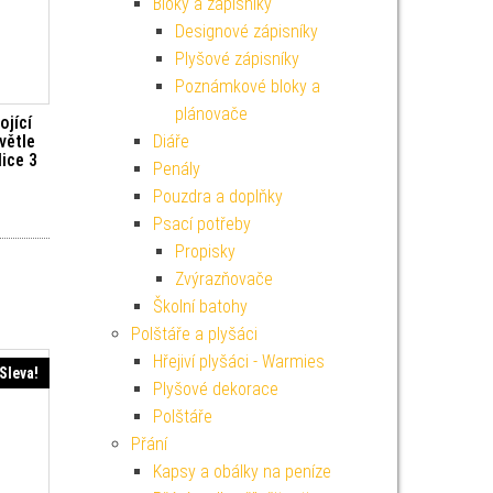
Bloky a zápisníky
Designové zápisníky
Plyšové zápisníky
Poznámkové bloky a
plánovače
ojící
Diáře
větle
ice 3
Penály
Pouzdra a doplňky
í cena byla: 129 Kč.
Aktuální cena je: 116 Kč.
Psací potřeby
Propisky
Zvýrazňovače
Školní batohy
Polštáře a plyšáci
Hřejiví plyšáci - Warmies
Sleva!
Plyšové dekorace
Polštáře
Přání
Kapsy a obálky na peníze