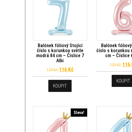
Balónek fóliový Stojící
Balónek fóliový
číslo s korunkou světle
číslo s korunkou 
modrá 84 cm – Číslice 7
cm – Číslice 
Albi
Půvo
116
129
Kč
Původní cena byla: 129 Kč.
Aktuální cena je: 116 Kč.
116
Kč
129
Kč
KOUPIT
KOUPIT
Sleva!