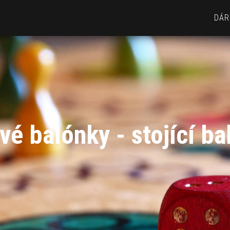
DÁR
vé balónky - stojící b