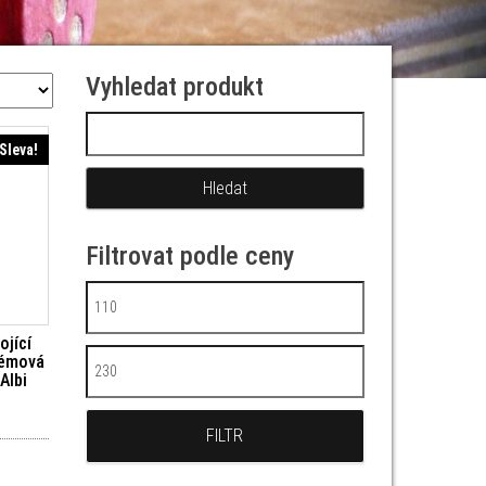
Vyhledat produkt
Vyhledávání
Sleva!
Filtrovat podle ceny
Minimální cena
ojící
rémová
Maximální cena
Albi
í cena byla: 129 Kč.
Aktuální cena je: 116 Kč.
FILTR