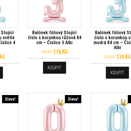
 Stojící
Balónek fóliový Stojící
Balónek fóliový St
u světle
číslo s korunkou růžová 84
číslo s korunkou s
íslice 4
cm – Číslice 3 Albi
modrá 84 cm – Čísl
Albi
Původní cena byla: 129 Kč.
Aktuální cena je: 116 Kč.
116
Kč
129
Kč
dní cena byla: 129 Kč.
Aktuální cena je: 116 Kč.
Původn
Kč
116
Kč
129
Kč
KOUPIT
KOUPIT
Sleva!
Sleva!