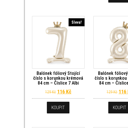
Sleva!
Balónek fóliový Stojící
Balónek fóliový
číslo s korunkou krémová
číslo s korunko
84 cm – Číslice 7 Albi
84 cm – Číslice
Původní cena byla: 129 Kč.
Aktuální cena je: 116 Kč.
Půvo
116
Kč
116
129
Kč
129
Kč
KOUPIT
KOUPIT