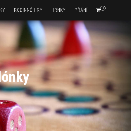
0
KY
RODINNÉ HRY
HRNKY
PŘÁNÍ
alónky