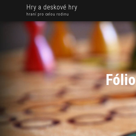
Hry a deskové hry
hraní pro celou rodinu
Fólio