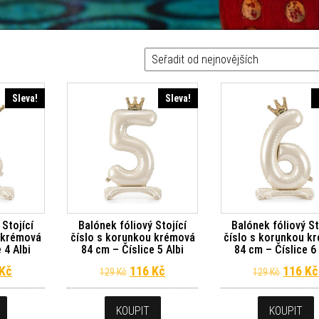
Sleva!
Sleva!
 Stojící
Balónek fóliový Stojící
Balónek fóliový St
u krémová
číslo s korunkou krémová
číslo s korunkou k
 4 Albi
84 cm – Číslice 5 Albi
84 cm – Číslice 6 
dní cena byla: 129 Kč.
Aktuální cena je: 116 Kč.
Původní cena byla: 129 Kč.
Aktuální cena je: 116 Kč.
Původn
Kč
116
Kč
116
Kč
129
Kč
129
Kč
KOUPIT
KOUPIT