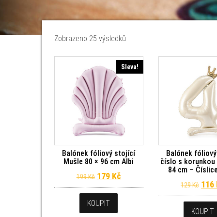
Seřazeno od nejnovějších
Zobrazeno 25 výsledků
Sleva!
Balónek fóliový stojící
Balónek fóliový
Mušle 80 × 96 cm Albi
číslo s korunko
84 cm – Číslice
Původní cena byla: 199 Kč.
Aktuální cena je: 179 Kč.
179
Kč
199
Kč
Půvo
116
129
Kč
KOUPIT
KOUPIT