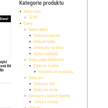
Kategorie produktu
Akční ceny
Za 49
Sleva!
Dárky
Balení dárků
Dárkové krabičky
Dárkové tašky
Jmenovky na dárky
Stuhy a kokardy
Dárky podle příležitosti
ojící
Dárky ke svatbě
žová 84
lbi
Rozlučka se svobodou
í cena byla: 129 Kč.
Aktuální cena je: 116 Kč.
Dárky pro
Dárky pro děti
Dárky pro muže
Dekorace a bytové doplňky
Vánoční ozdoby
Dobroty