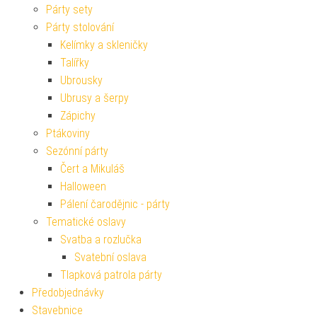
Párty sety
Párty stolování
Kelímky a skleničky
Talířky
Ubrousky
Ubrusy a šerpy
Zápichy
Ptákoviny
Sezónní párty
Čert a Mikuláš
Halloween
Pálení čarodějnic - párty
Tematické oslavy
Svatba a rozlučka
Svatební oslava
Tlapková patrola párty
Předobjednávky
Stavebnice