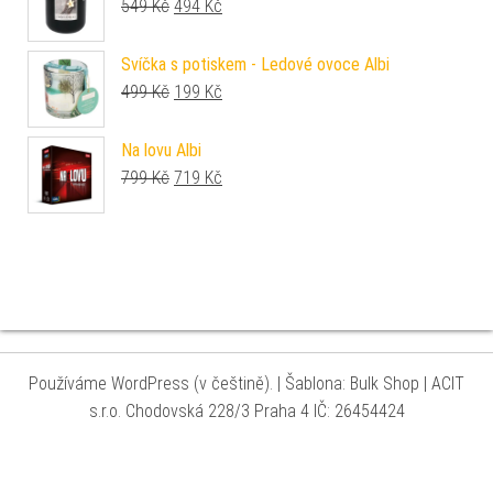
Původní cena byla: 549 Kč.
Aktuální cena je: 494 Kč.
549
Kč
494
Kč
Svíčka s potiskem - Ledové ovoce Albi
Původní cena byla: 499 Kč.
Aktuální cena je: 199 Kč.
499
Kč
199
Kč
Na lovu Albi
Původní cena byla: 799 Kč.
Aktuální cena je: 719 Kč.
799
Kč
719
Kč
Používáme WordPress (v češtině).
|
Šablona: Bulk Shop
| ACIT
s.r.o. Chodovská 228/3 Praha 4 IČ: 26454424