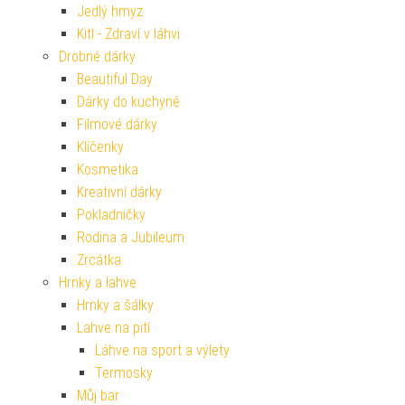
Jedlý hmyz
Kitl - Zdraví v láhvi
Drobné dárky
Beautiful Day
Dárky do kuchyně
Filmové dárky
Klíčenky
Kosmetika
Kreativní dárky
Pokladničky
Rodina a Jubileum
Zrcátka
Hrnky a lahve
Hrnky a šálky
Lahve na pití
Láhve na sport a výlety
Termosky
Můj bar