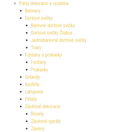
Párty dekorace a výzdoba
Bannery
Dortové svíčky
Barevné dortové svíčky
Dortové svíčky Číslice
Jednobarevné dortové svíčky
Tvary
Fontány a prskavky
Fontány
Prskavky
Girlandy
Konfety
Lampiony
Piňaty
Závěsné dekorace
Rozety
Závěsné spirály
Závěsy