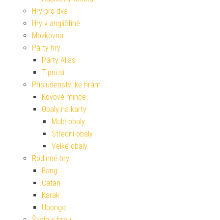
Hry pro dva
Hry v angličtině
Mozkovna
Párty hry
Párty Alias
Tipni si
Příslušenství ke hrám
Kovové mince
Obaly na karty
Malé obaly
Střední obaly
Velké obaly
Rodinné hry
Bang
Catan
Karak
Ubongo
Škola s hrou