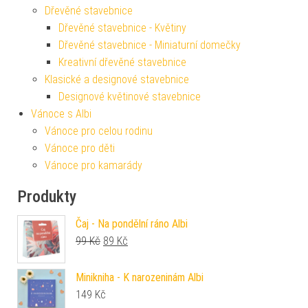
Dřevěné stavebnice
Dřevěné stavebnice - Květiny
Dřevěné stavebnice - Miniaturní domečky
Kreativní dřevěné stavebnice
Klasické a designové stavebnice
Designové květinové stavebnice
Vánoce s Albi
Vánoce pro celou rodinu
Vánoce pro děti
Vánoce pro kamarády
Produkty
Čaj - Na pondělní ráno Albi
Původní cena byla: 99 Kč.
Aktuální cena je: 89 Kč.
99
Kč
89
Kč
Minikniha - K narozeninám Albi
149
Kč