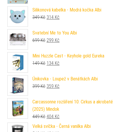
Silikonová kabelka - Modrá kočka Albi
Původní cena byla: 349 Kč.
Aktuální cena je: 314 Kč.
349
Kč
314
Kč
Svatební Me to You Albi
Původní cena byla: 699 Kč.
Aktuální cena je: 299 Kč.
699
Kč
299
Kč
Mini Huzzle Cast - Keyhole gold Eureka
Původní cena byla: 149 Kč.
Aktuální cena je: 134 Kč.
149
Kč
134
Kč
Únikovka - Loupež v Benátkách Albi
Původní cena byla: 399 Kč.
Aktuální cena je: 359 Kč.
399
Kč
359
Kč
Carcassonne rozšíření 10: Cirkus a akrobaté
(2025) Mindok
Původní cena byla: 449 Kč.
Aktuální cena je: 404 Kč.
449
Kč
404
Kč
Velká svíčka - Černá vanilka Albi