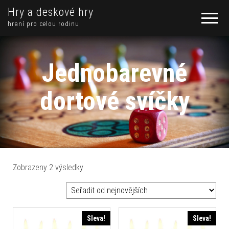
Hry a deskové hry
hraní pro celou rodinu
Jednobarevné
dortové svíčky
Seřazeno od nejnovějších
Zobrazeny 2 výsledky
Sleva!
Sleva!