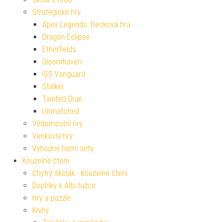
Strategické hry
Apex Legends: Desková hra
Dragon Eclipse
Etherfields
Gloomhaven
ISS Vanguard
Stalker
Tainted Grail
Unmatched
Vědomostní hry
Venkovní hry
Výhodné herní sety
Kouzelné čtení
Chytrý školák - Kouzelné čtení
Doplňky k Albi tužce
Hry a puzzle
Knihy