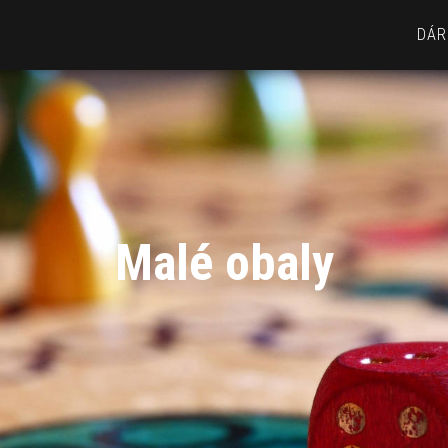
DÁR
Malé obaly