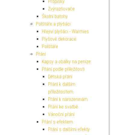
Propisky
Zvýrazňovače
Školní batohy
Polštáře a plyšáci
Hřejiví plyšáci - Warmies
Plyšové dekorace
Polštáře
Přání
Kapsy a obálky na peníze
Přání podle příležitosti
Dětská přání
Přání k dalším
příležitostem
Přání k narozeninám
Přání ke svatbě
Vánoční přání
Přání s efektem
Přání s dalšími efekty