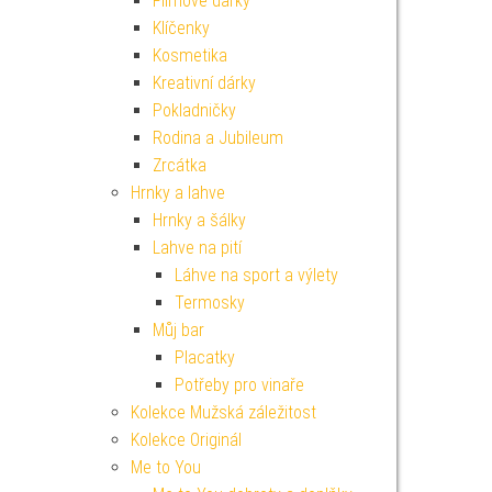
Filmové dárky
Klíčenky
Kosmetika
Kreativní dárky
Pokladničky
Rodina a Jubileum
Zrcátka
Hrnky a lahve
Hrnky a šálky
Lahve na pití
Láhve na sport a výlety
Termosky
Můj bar
Placatky
Potřeby pro vinaře
Kolekce Mužská záležitost
Kolekce Originál
Me to You