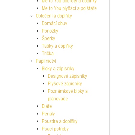
Me to You dobroty a doplňky
Me to You plyšáci a polštáře
Oblečení a doplňky
Domácí obuv
Ponožky
Šperky
Tašky a doplňky
Trička
Papírnictví
Bloky a zápisníky
Designové zápisníky
Plyšové zápisníky
Poznámkové bloky a
plánovače
Diáře
Penály
Pouzdra a doplňky
Psací potřeby