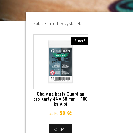
Zobrazen jediný výsledek
Sleva!
Obaly na karty Guardian
pro karty 44 × 68 mm – 100
ks Albi
Původní cena byla: 55 Kč.
Aktuální cena je: 50 Kč.
50
Kč
55
Kč
KOUPIT