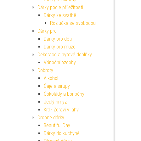
Dárky podle příležitosti
Dárky ke svatbě
Rozlučka se svobodou
Dárky pro
Dárky pro děti
Dárky pro muže
Dekorace a bytové doplňky
Vánoční ozdoby
Dobroty
Alkohol
Čaje a sirupy
Čokolády a bonbóny
Jedlý hmyz
Kitl - Zdraví v láhvi
Drobné dárky
Beautiful Day
Dárky do kuchyně