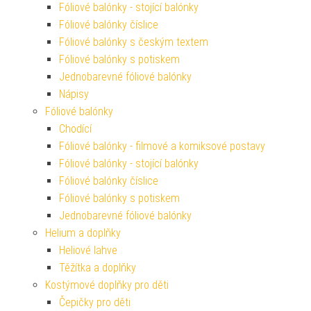
Fóliové balónky - stojící balónky
Fóliové balónky číslice
Fóliové balónky s českým textem
Fóliové balónky s potiskem
Jednobarevné fóliové balónky
Nápisy
Fóliové balónky
Chodící
Fóliové balónky - filmové a komiksové postavy
Fóliové balónky - stojící balónky
Fóliové balónky číslice
Fóliové balónky s potiskem
Jednobarevné fóliové balónky
Helium a doplňky
Heliové lahve
Těžítka a doplňky
Kostýmové doplňky pro děti
Čepičky pro děti