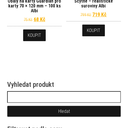
Obaly na karty Guardian pro
Scythe – realistické
karty 70 × 120 mm – 100 ks
suroviny Albi
Albi
Původní cena byl
Aktuální c
719
Kč
799
Kč
Původní cena byla: 75 Kč.
Aktuální cena je: 68 Kč.
68
Kč
75
Kč
KOUPIT
KOUPIT
Vyhledat produkt
Vyhledávání