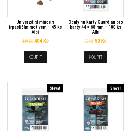
Univerzální mince s
Obaly na karty Guardian pro
trpasličím motivem – 45 ks
karty 44 × 68 mm – 100 ks
Albi
Albi
Původní cena byla: 449 Kč.
Aktuální cena je: 404 Kč.
Původní cena byl
Aktuální ce
404
Kč
50
Kč
449
Kč
55
Kč
KOUPIT
KOUPIT
Sleva!
Sleva!