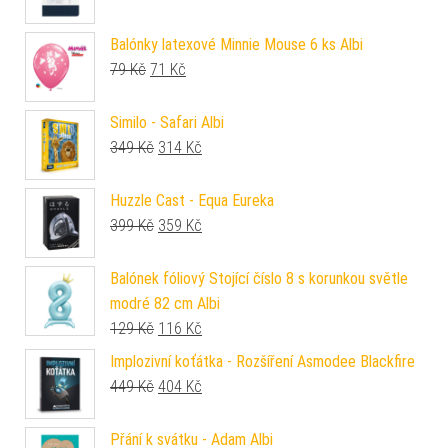
Balónky latexové Minnie Mouse 6 ks Albi
Původní cena byla: 79 Kč.
Aktuální cena je: 71 Kč.
79
Kč
71
Kč
Similo - Safari Albi
Původní cena byla: 349 Kč.
Aktuální cena je: 314 Kč.
349
Kč
314
Kč
Huzzle Cast - Equa Eureka
Původní cena byla: 399 Kč.
Aktuální cena je: 359 Kč.
399
Kč
359
Kč
Balónek fóliový Stojící číslo 8 s korunkou světle
modré 82 cm Albi
Původní cena byla: 129 Kč.
Aktuální cena je: 116 Kč.
129
Kč
116
Kč
Implozivní koťátka - Rozšíření Asmodee Blackfire
Původní cena byla: 449 Kč.
Aktuální cena je: 404 Kč.
449
Kč
404
Kč
Přání k svátku - Adam Albi