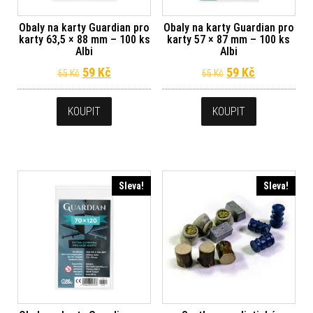
Obaly na karty Guardian pro
Obaly na karty Guardian pro
karty 63,5 × 88 mm – 100 ks
karty 57 × 87 mm – 100 ks
Albi
Albi
Původní cena byla: 65 Kč.
Aktuální cena je: 59 Kč.
Původní cena byl
Aktuální ce
59
Kč
59
Kč
65
Kč
65
Kč
KOUPIT
KOUPIT
Sleva!
Sleva!