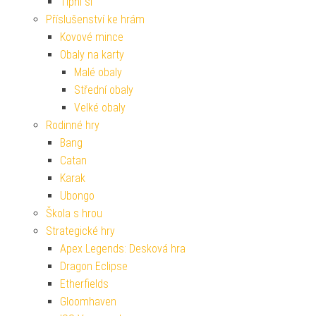
Tipni si
Příslušenství ke hrám
Kovové mince
Obaly na karty
Malé obaly
Střední obaly
Velké obaly
Rodinné hry
Bang
Catan
Karak
Ubongo
Škola s hrou
Strategické hry
Apex Legends: Desková hra
Dragon Eclipse
Etherfields
Gloomhaven