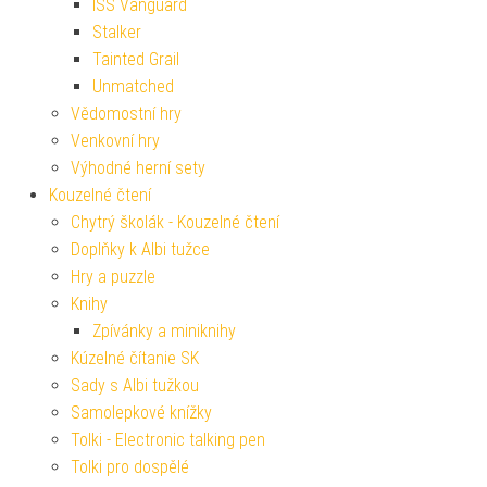
ISS Vanguard
Stalker
Tainted Grail
Unmatched
Vědomostní hry
Venkovní hry
Výhodné herní sety
Kouzelné čtení
Chytrý školák - Kouzelné čtení
Doplňky k Albi tužce
Hry a puzzle
Knihy
Zpívánky a miniknihy
Kúzelné čítanie SK
Sady s Albi tužkou
Samolepkové knížky
Tolki - Electronic talking pen
Tolki pro dospělé