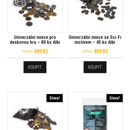
Univerzální mince pro
Univerzální mince se Sci-Fi
deskovou hru – 80 ks Albi
motivem – 45 ks Albi
Původní cena byla: 499 Kč.
Aktuální cena je: 449 Kč.
Původní cena byl
Aktuální c
449
Kč
404
Kč
499
Kč
449
Kč
KOUPIT
KOUPIT
Sleva!
Sleva!