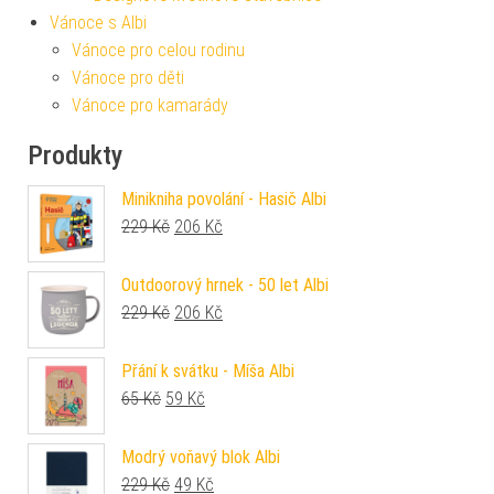
Vánoce s Albi
Vánoce pro celou rodinu
Vánoce pro děti
Vánoce pro kamarády
Produkty
Minikniha povolání - Hasič Albi
Původní cena byla: 229 Kč.
Aktuální cena je: 206 Kč.
229
Kč
206
Kč
Outdoorový hrnek - 50 let Albi
Původní cena byla: 229 Kč.
Aktuální cena je: 206 Kč.
229
Kč
206
Kč
Přání k svátku - Míša Albi
Původní cena byla: 65 Kč.
Aktuální cena je: 59 Kč.
65
Kč
59
Kč
Modrý voňavý blok Albi
Původní cena byla: 229 Kč.
Aktuální cena je: 49 Kč.
229
Kč
49
Kč