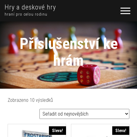
Hry a deskové hry
hraní pro celou rodinu
Příslušenství ke
hrám
Seřazeno od nejnovějších
Zobrazeno 10 výsledků
Sleva!
Sleva!