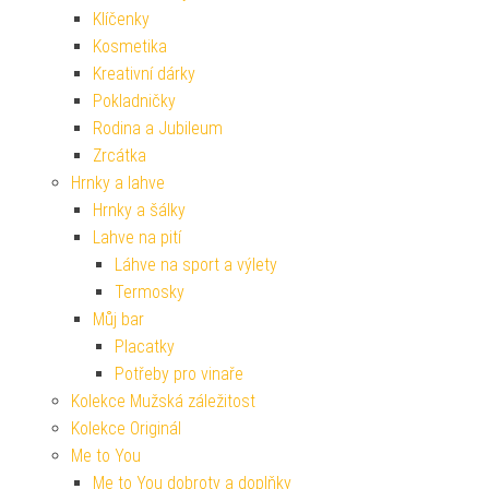
Klíčenky
Kosmetika
Kreativní dárky
Pokladničky
Rodina a Jubileum
Zrcátka
Hrnky a lahve
Hrnky a šálky
Lahve na pití
Láhve na sport a výlety
Termosky
Můj bar
Placatky
Potřeby pro vinaře
Kolekce Mužská záležitost
Kolekce Originál
Me to You
Me to You dobroty a doplňky