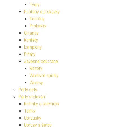
Tvary
Fontány a prskavky
Fontány
Prskavky
Girlandy
Konfety
Lampiony
Piňaty
Závěsné dekorace
Rozety
Závěsné spirály
Závěsy
Párty sety
Párty stolování
Kelímky a skleničky
Talířky
Ubrousky
Ubrusy a šerpy