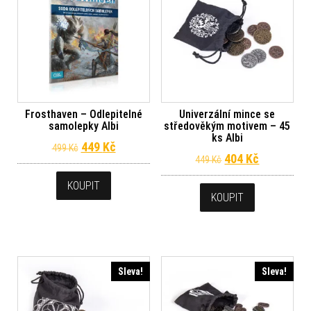
Frosthaven – Odlepitelné
Univerzální mince se
samolepky Albi
středověkým motivem – 45
ks Albi
Původní cena byla: 499 Kč.
Aktuální cena je: 449 Kč.
449
Kč
499
Kč
Původní cena byl
Aktuální c
404
Kč
449
Kč
KOUPIT
KOUPIT
Sleva!
Sleva!