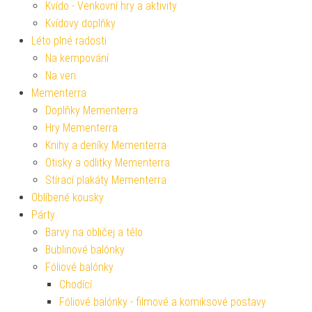
Kvído - Venkovní hry a aktivity
Kvídovy doplňky
Léto plné radosti
Na kempování
Na ven
Mementerra
Doplňky Mementerra
Hry Mementerra
Knihy a deníky Mementerra
Otisky a odlitky Mementerra
Stírací plakáty Mementerra
Oblíbené kousky
Párty
Barvy na obličej a tělo
Bublinové balónky
Fóliové balónky
Chodící
Fóliové balónky - filmové a komiksové postavy