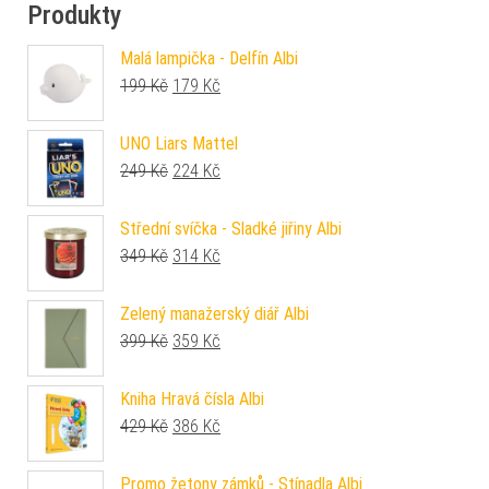
Produkty
Malá lampička - Delfín Albi
Původní cena byla: 199 Kč.
Aktuální cena je: 179 Kč.
199
Kč
179
Kč
UNO Liars Mattel
Původní cena byla: 249 Kč.
Aktuální cena je: 224 Kč.
249
Kč
224
Kč
Střední svíčka - Sladké jiřiny Albi
Původní cena byla: 349 Kč.
Aktuální cena je: 314 Kč.
349
Kč
314
Kč
Zelený manažerský diář Albi
Původní cena byla: 399 Kč.
Aktuální cena je: 359 Kč.
399
Kč
359
Kč
Kniha Hravá čísla Albi
Původní cena byla: 429 Kč.
Aktuální cena je: 386 Kč.
429
Kč
386
Kč
Promo žetony zámků - Stínadla Albi