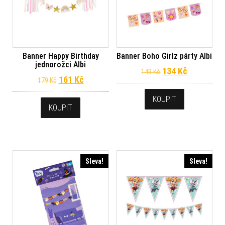
Banner Happy Birthday
Banner Boho Girlz párty Albi
jednorožci Albi
Původní cena byl
Aktuální c
134
Kč
149
Kč
Původní cena byla: 179 Kč.
Aktuální cena je: 161 Kč.
161
Kč
179
Kč
KOUPIT
KOUPIT
Sleva!
Sleva!