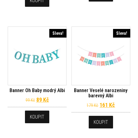
KOUPIT
Sleva!
Sleva!
Banner Oh Baby modrý Albi
Banner Veselé narozeniny
barevný Albi
Původní cena byla: 99 Kč.
Aktuální cena je: 89 Kč.
89
Kč
99
Kč
Původní cena byl
Aktuální c
161
Kč
179
Kč
KOUPIT
KOUPIT