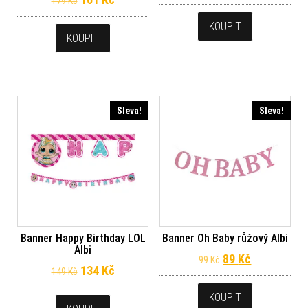
179
Kč
KOUPIT
KOUPIT
Sleva!
Sleva!
Banner Happy Birthday LOL
Banner Oh Baby růžový Albi
Albi
Původní cena byl
Aktuální ce
89
Kč
99
Kč
Původní cena byla: 149 Kč.
Aktuální cena je: 134 Kč.
134
Kč
149
Kč
KOUPIT