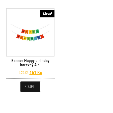
Sleva!
Banner Happy birthday
barevný Albi
Původní cena byla: 179 Kč.
Aktuální cena je: 161 Kč.
161
Kč
179
Kč
KOUPIT