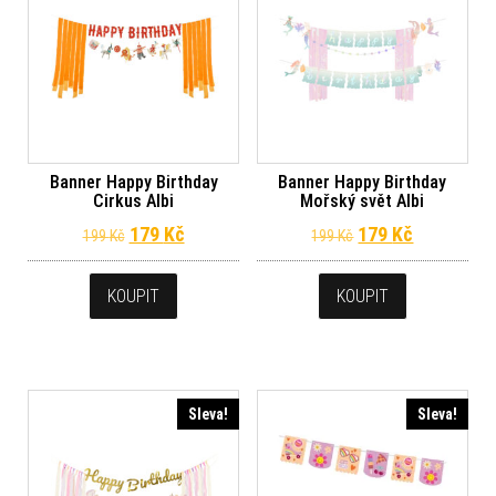
Banner Happy Birthday
Banner Happy Birthday
Cirkus Albi
Mořský svět Albi
Původní cena byla: 199 Kč.
Aktuální cena je: 179 Kč.
Původní cena byl
Aktuální c
179
Kč
179
Kč
199
Kč
199
Kč
KOUPIT
KOUPIT
Sleva!
Sleva!