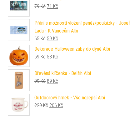
Původní cena byla: 79 Kč.
Aktuální cena je: 71 Kč.
79
Kč
71
Kč
Přání s možností vložení peněz/poukázky - Josef
Lada - K Vánocům Albi
Původní cena byla: 65 Kč.
Aktuální cena je: 59 Kč.
65
Kč
59
Kč
Dekorace Halloween zuby do dýně Albi
Původní cena byla: 59 Kč.
Aktuální cena je: 53 Kč.
59
Kč
53
Kč
Dřevěná klíčenka - Delfín Albi
Původní cena byla: 99 Kč.
Aktuální cena je: 89 Kč.
99
Kč
89
Kč
Outdoorový hrnek - Vše nejlepší Albi
Původní cena byla: 229 Kč.
Aktuální cena je: 206 Kč.
229
Kč
206
Kč