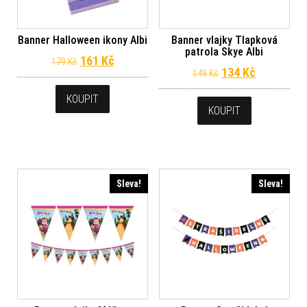
Banner Halloween ikony Albi
Banner vlajky Tlapková
patrola Skye Albi
Původní cena byla: 179 Kč.
Aktuální cena je: 161 Kč.
161
Kč
179
Kč
Původní cena byl
Aktuální c
134
Kč
149
Kč
KOUPIT
KOUPIT
Sleva!
Sleva!