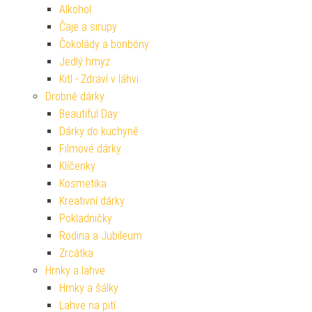
Alkohol
Čaje a sirupy
Čokolády a bonbóny
Jedlý hmyz
Kitl - Zdraví v láhvi
Drobné dárky
Beautiful Day
Dárky do kuchyně
Filmové dárky
Klíčenky
Kosmetika
Kreativní dárky
Pokladničky
Rodina a Jubileum
Zrcátka
Hrnky a lahve
Hrnky a šálky
Lahve na pití