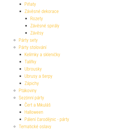
Piňaty
Závěsné dekorace
Rozety
Závěsné spirály
Závěsy
Párty sety
Párty stolování
Kelímky a skleničky
Talířky
Ubrousky
Ubrusy a šerpy
Zápichy
Ptákoviny
Sezónní párty
Čert a Mikuláš
Halloween
Pálení čarodějnic - párty
Tematické oslavy