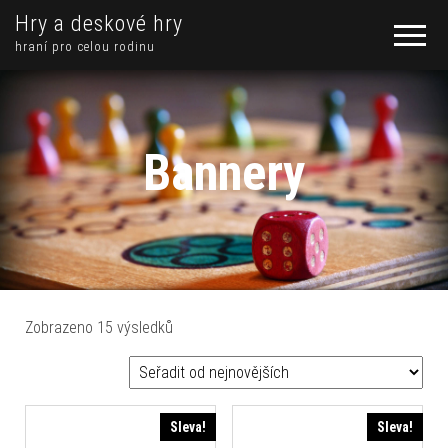
Hry a deskové hry
hraní pro celou rodinu
Bannery
Seřazeno od nejnovějších
Zobrazeno 15 výsledků
Sleva!
Sleva!