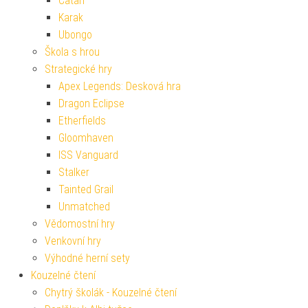
Catan
Karak
Ubongo
Škola s hrou
Strategické hry
Apex Legends: Desková hra
Dragon Eclipse
Etherfields
Gloomhaven
ISS Vanguard
Stalker
Tainted Grail
Unmatched
Vědomostní hry
Venkovní hry
Výhodné herní sety
Kouzelné čtení
Chytrý školák - Kouzelné čtení