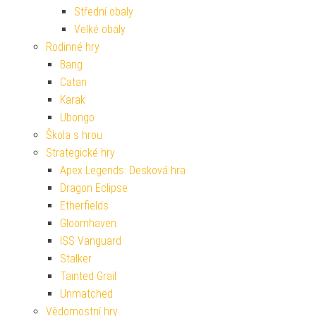
Střední obaly
Velké obaly
Rodinné hry
Bang
Catan
Karak
Ubongo
Škola s hrou
Strategické hry
Apex Legends: Desková hra
Dragon Eclipse
Etherfields
Gloomhaven
ISS Vanguard
Stalker
Tainted Grail
Unmatched
Vědomostní hry