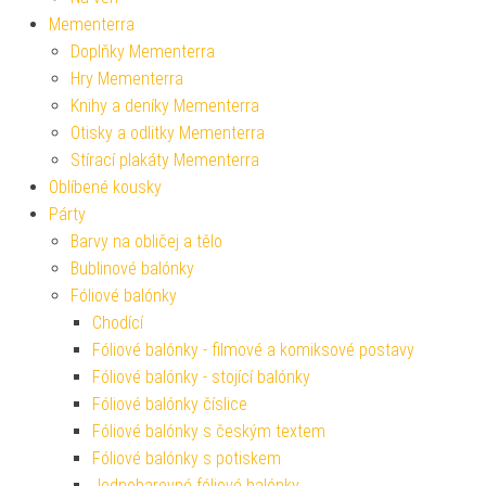
Mementerra
Doplňky Mementerra
Hry Mementerra
Knihy a deníky Mementerra
Otisky a odlitky Mementerra
Stírací plakáty Mementerra
Oblíbené kousky
Párty
Barvy na obličej a tělo
Bublinové balónky
Fóliové balónky
Chodící
Fóliové balónky - filmové a komiksové postavy
Fóliové balónky - stojící balónky
Fóliové balónky číslice
Fóliové balónky s českým textem
Fóliové balónky s potiskem
Jednobarevné fóliové balónky