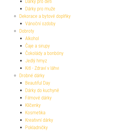
Dárky pro děti
Dárky pro muže
Dekorace a bytové doplňky
Vánoční ozdoby
Dobroty
Alkohol
Čaje a sirupy
Čokolády a bonbóny
Jedlý hmyz
Kitl - Zdraví v láhvi
Drobné dárky
Beautiful Day
Dárky do kuchyně
Filmové dárky
Klíčenky
Kosmetika
Kreativní dárky
Pokladničky