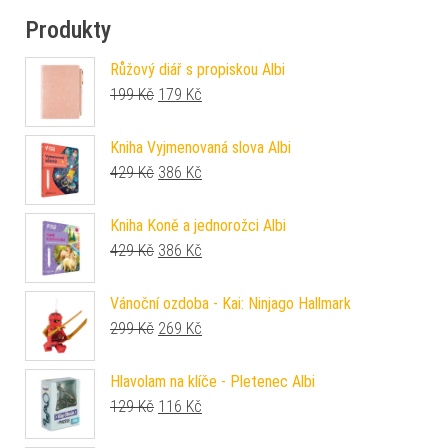
Produkty
Růžový diář s propiskou Albi
Původní cena byla: 199 Kč.
Aktuální cena je: 179 Kč.
199
Kč
179
Kč
Kniha Vyjmenovaná slova Albi
Původní cena byla: 429 Kč.
Aktuální cena je: 386 Kč.
429
Kč
386
Kč
Kniha Koně a jednorožci Albi
Původní cena byla: 429 Kč.
Aktuální cena je: 386 Kč.
429
Kč
386
Kč
Vánoční ozdoba - Kai: Ninjago Hallmark
Původní cena byla: 299 Kč.
Aktuální cena je: 269 Kč.
299
Kč
269
Kč
Hlavolam na klíče - Pletenec Albi
Původní cena byla: 129 Kč.
Aktuální cena je: 116 Kč.
129
Kč
116
Kč