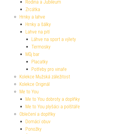
Rodina a Jubileum
Zrcátka
Hrnky a lahve
Hrnky a šálky
Lahve na pití
Láhve na sport a výlety
Termosky
Můj bar
Placatky
Potřeby pro vinaře
Kolekce Mužská záležitost
Kolekce Originál
Me to You
Me to You dobroty a doplňky
Me to You plyšáci a polštáře
Oblečení a doplňky
Domácí obuv
Ponožky