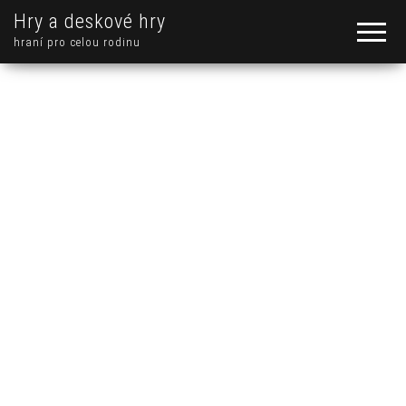
Hry a deskové hry
hraní pro celou rodinu