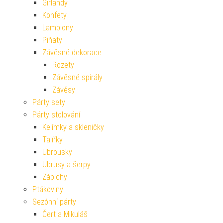
Girlandy
Konfety
Lampiony
Piňaty
Závěsné dekorace
Rozety
Závěsné spirály
Závěsy
Párty sety
Párty stolování
Kelímky a skleničky
Talířky
Ubrousky
Ubrusy a šerpy
Zápichy
Ptákoviny
Sezónní párty
Čert a Mikuláš