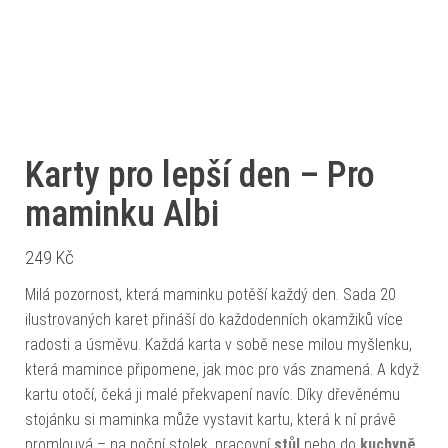
Karty pro lepší den – Pro
maminku Albi
249
Kč
Milá pozornost, která maminku potěší každý den. Sada 20
ilustrovaných karet přináší do každodenních okamžiků více
radosti a úsměvu. Každá karta v sobě nese milou myšlenku,
která mamince připomene, jak moc pro vás znamená. A když
kartu otočí, čeká ji malé překvapení navíc. Díky dřevěnému
stojánku si maminka může vystavit kartu, která k ní právě
promlouvá – na noční stolek, pracovní
stůl
nebo do
kuchyně
.