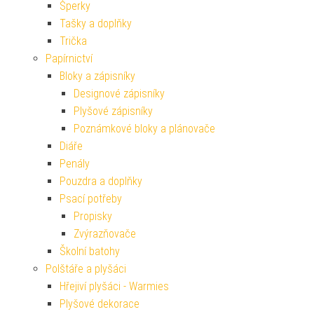
Šperky
Tašky a doplňky
Trička
Papírnictví
Bloky a zápisníky
Designové zápisníky
Plyšové zápisníky
Poznámkové bloky a plánovače
Diáře
Penály
Pouzdra a doplňky
Psací potřeby
Propisky
Zvýrazňovače
Školní batohy
Polštáře a plyšáci
Hřejiví plyšáci - Warmies
Plyšové dekorace