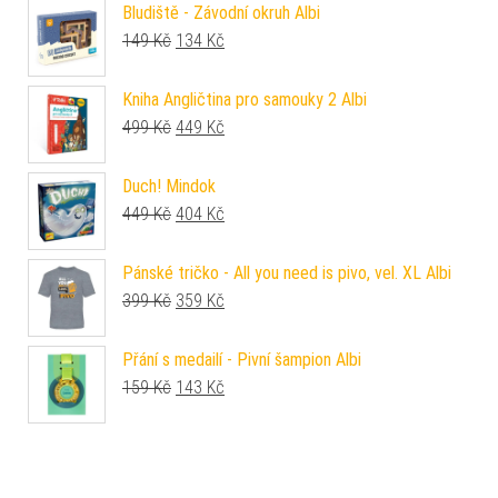
Bludiště - Závodní okruh Albi
Původní cena byla: 149 Kč.
Aktuální cena je: 134 Kč.
149
Kč
134
Kč
Kniha Angličtina pro samouky 2 Albi
Původní cena byla: 499 Kč.
Aktuální cena je: 449 Kč.
499
Kč
449
Kč
Duch! Mindok
Původní cena byla: 449 Kč.
Aktuální cena je: 404 Kč.
449
Kč
404
Kč
Pánské tričko - All you need is pivo, vel. XL Albi
Původní cena byla: 399 Kč.
Aktuální cena je: 359 Kč.
399
Kč
359
Kč
Přání s medailí - Pivní šampion Albi
Původní cena byla: 159 Kč.
Aktuální cena je: 143 Kč.
159
Kč
143
Kč