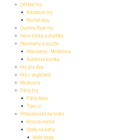
Dětské hry
Arkádové hry
Rychlé šípy
Dummy Bear hry
Herní trička a doplňky
Hlavolamy a puzzle
Hlavolamy - Mozkovna
Rubikova kostka
Hry pro dva
Hry v angličtině
Mozkovna
Párty hry
Párty Alias
Tipni si
Příslušenství ke hrám
Kovové mince
Obaly na karty
Malé obaly