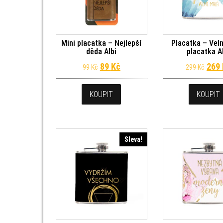
Mini placatka – Nejlepší
Placatka – Vel
děda Albi
placatka A
Původní cena byla: 99 Kč.
Aktuální cena je: 89 Kč.
Půvo
89
Kč
269
99
Kč
299
Kč
KOUPIT
KOUPIT
Sleva!