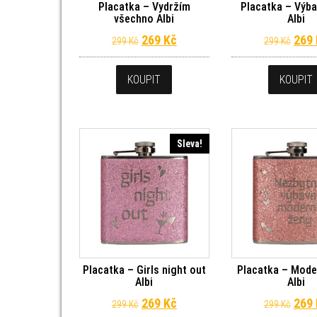
Placatka – Vydržím
Placatka – Výba
všechno Albi
Albi
Původní cena byla: 299 Kč.
Aktuální cena je: 269 Kč.
Půvo
269
Kč
269
299
Kč
299
Kč
KOUPIT
KOUPIT
Sleva!
Placatka – Girls night out
Placatka – Mode
Albi
Albi
Původní cena byla: 299 Kč.
Aktuální cena je: 269 Kč.
Půvo
269
Kč
269
299
Kč
299
Kč