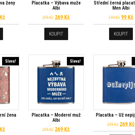
va ženy
Placatka – Výbava muže
Střední černá placa
Albi
Men Albi
dní cena byla: 299 Kč.
Aktuální cena je: 269 Kč.
Původní cena byla: 299 Kč.
Aktuální cena je: 269 Kč.
Původn
Kč
269
Kč
99
Kč
299
Kč
199
Kč
KOUPIT
KOUPIT
Sleva!
Sleva!
rní žena
Placatka – Moderní muž
Placatka – Už nepij
Albi
Původn
269
Kč
299
Kč
dní cena byla: 299 Kč.
Aktuální cena je: 269 Kč.
Původní cena byla: 299 Kč.
Aktuální cena je: 269 Kč.
Kč
269
Kč
299
Kč