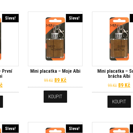
Sleva!
Sleva!
– První
Mini placatka – Moje Albi
Mini placatka – S
bi
brácha Albi
Původní cena byla: 99 Kč.
Aktuální cena je: 89 Kč.
89
Kč
99
Kč
dní cena byla: 99 Kč.
Aktuální cena je: 89 Kč.
Původn
A
č
89
Kč
99
Kč
KOUPIT
KOUPIT
Sleva!
Sleva!