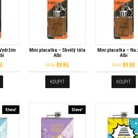
 Vydržím
Mini placatka – Skvělý táta
Mini placatka – Na 
bi
Albi
Albi
dní cena byla: 99 Kč.
Aktuální cena je: 89 Kč.
Původní cena byla: 99 Kč.
Aktuální cena je: 89 Kč.
Původn
A
č
89
Kč
89
Kč
99
Kč
99
Kč
KOUPIT
KOUPIT
Sleva!
Sleva!