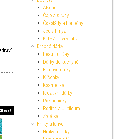
Alkohol
Čaje a sirupy
Čokolády a bonbóny
Jedlý hmyz
Kitl - Zdraví v láhvi
Drobné dárky
zdraví
Beautiful Day
Dárky do kuchyně
í cena byla: 99 Kč.
ktuální cena je: 89 Kč.
Filmové dárky
Klíčenky
Kosmetika
Kreativní dárky
Pokladničky
Rodina a Jubileum
Sleva!
Zrcátka
Hrnky a lahve
Hrnky a šálky