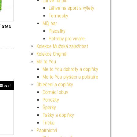
Lahve na pití
Láhve na sport a výlety
Termosky
Můj bar
í otec
Placatky
Potřeby pro vinaře
í cena byla: 299 Kč.
Aktuální cena je: 269 Kč.
Kolekce Mužská záležitost
Kolekce Originál
Me to You
Me to You dobroty a doplňky
Me to You plyšáci a polštáře
Oblečení a doplňky
Sleva!
Domácí obuv
Ponožky
Šperky
Tašky a doplňky
Trička
Papírnictví