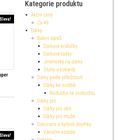
Kategorie produktu
Akční ceny
Sleva!
Za 49
Dárky
Balení dárků
Dárkové krabičky
Dárkové tašky
Jmenovky na dárky
Stuhy a kokardy
uper
Dárky podle příležitosti
Dárky ke svatbě
í cena byla: 99 Kč.
ktuální cena je: 89 Kč.
Rozlučka se svobodou
Dárky pro
Dárky pro děti
Dárky pro muže
Dekorace a bytové doplňky
Vánoční ozdoby
Sleva!
Dobroty