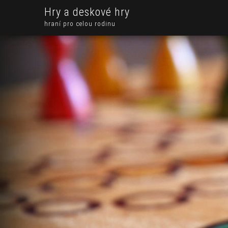
Hry a deskové hry
hraní pro celou rodinu