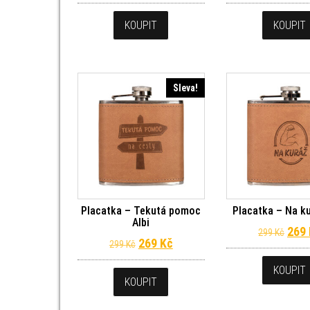
KOUPIT
KOUPIT
Sleva!
Placatka – Tekutá pomoc
Placatka – Na ku
Albi
Půvo
269
299
Kč
Původní cena byla: 299 Kč.
Aktuální cena je: 269 Kč.
269
Kč
299
Kč
KOUPIT
KOUPIT