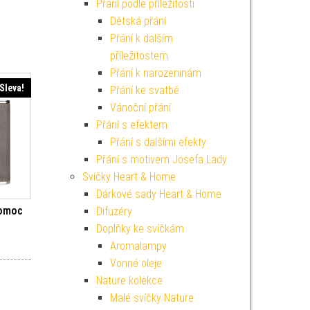
Přání podle příležitosti
Dětská přání
Přání k dalším
příležitostem
Přání k narozeninám
Sleva!
Přání ke svatbě
Vánoční přání
Přání s efektem
Přání s dalšími efekty
Přání s motivem Josefa Lady
Svíčky Heart & Home
Dárkové sady Heart & Home
pomoc
Difuzéry
Doplňky ke svíčkám
í cena byla: 299 Kč.
Aktuální cena je: 269 Kč.
Aromalampy
Vonné oleje
Nature kolekce
Malé svíčky Nature