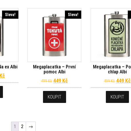
Sleva!
Sleva!
a ex Albi
Megaplacatka – První
Megaplacatka – Po
pomoc Albi
chlap Albi
dní cena byla: 499 Kč.
Aktuální cena je: 449 Kč.
Kč
Původní cena byla: 499 Kč.
Aktuální cena je: 449 Kč.
Původn
449
Kč
449
Kč
499
Kč
499
Kč
KOUPIT
KOUPIT
1
2
→