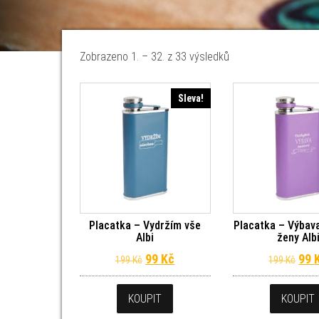
Seřazeno od nejnov
Zobrazeno 1. – 32. z 33 výsledků
Sleva!
Placatka – Vydržím vše
Placatka – Výbav
Albi
ženy Alb
Původní cena byla: 199 Kč.
Aktuální cena je: 99 Kč.
Pův
99
Kč
99
199
Kč
199
Kč
KOUPIT
KOUPIT