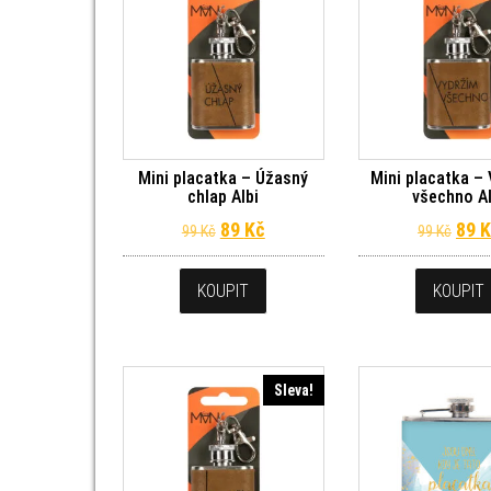
Mini placatka – Úžasný
Mini placatka –
chlap Albi
všechno Al
Původní cena byla: 99 Kč.
Aktuální cena je: 89 Kč.
Půvo
89
Kč
89
K
99
Kč
99
Kč
KOUPIT
KOUPIT
Sleva!