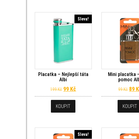
Sleva!
Placatka – Nejlepší táta
Mini placatka 
Albi
pomoc Al
Původní cena byla: 199 Kč.
Aktuální cena je: 99 Kč.
Půvo
99
Kč
89
K
199
Kč
99
Kč
KOUPIT
KOUPIT
Sleva!