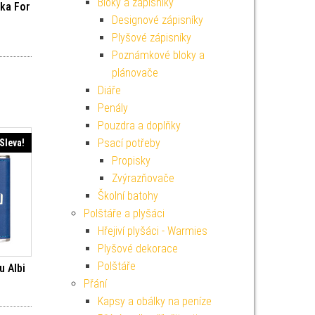
Bloky a zápisníky
tka For
Designové zápisníky
Plyšové zápisníky
í cena byla: 199 Kč.
Aktuální cena je: 99 Kč.
Poznámkové bloky a
plánovače
Diáře
Penály
Pouzdra a doplňky
Psací potřeby
Sleva!
Propisky
Zvýrazňovače
Školní batohy
Polštáře a plyšáci
Hřejiví plyšáci - Warmies
Plyšové dekorace
Polštáře
u Albi
Přání
í cena byla: 299 Kč.
Aktuální cena je: 269 Kč.
Kapsy a obálky na peníze