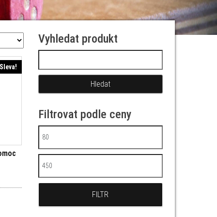
Vyhledat produkt
Vyhledávání
Sleva!
Filtrovat podle ceny
Minimální cena
pomoc
Maximální cena
í cena byla: 199 Kč.
Aktuální cena je: 99 Kč.
FILTR