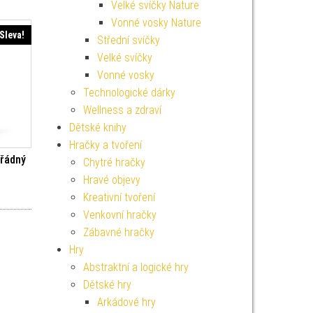
Velké svíčky Nature
Vonné vosky Nature
Sleva!
Střední svíčky
Velké svíčky
Vonné vosky
Technologické dárky
Wellness a zdraví
Dětské knihy
Hračky a tvoření
řádný
Chytré hračky
Hravé objevy
í cena byla: 499 Kč.
Aktuální cena je: 449 Kč.
Kreativní tvoření
Venkovní hračky
Zábavné hračky
Hry
Abstraktní a logické hry
Dětské hry
Arkádové hry