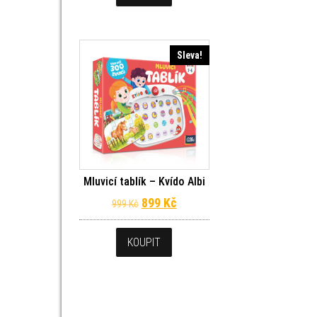
Sleva!
Mluvicí tablík – Kvído Albi
Původní cena byla: 999 Kč.
Aktuální cena je: 899 Kč.
899
Kč
999
Kč
KOUPIT