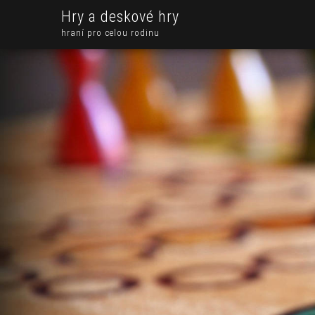
Hry a deskové hry
hraní pro celou rodinu