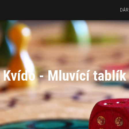
DÁR
Kvído - Mluvící tablík