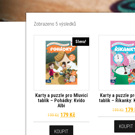
Seřazeno od nejnovějších
Zobrazeno 5 výsledků
Sleva!
Karty a puzzle pro Mluvicí
Karty a puzzle pr
tablík – Pohádky: Kvído
tablík – Říkanky: 
Albi
Půvo
179
199
Kč
Původní cena byla: 199 Kč.
Aktuální cena je: 179 Kč.
179
Kč
199
Kč
KOUPIT
KOUPIT