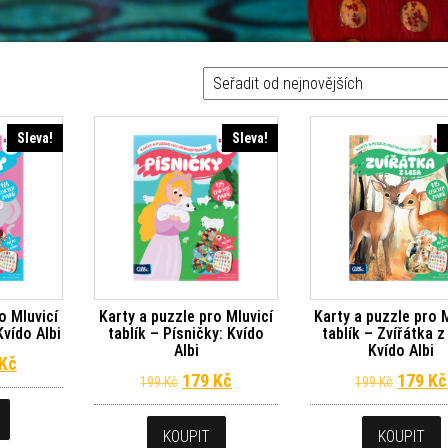
Sleva!
Sleva!
o Mluvicí
Karty a puzzle pro Mluvicí
Karty a puzzle pro 
Kvído Albi
tablík – Písničky: Kvído
tablík – Zvířátka z
Albi
Kvído Albi
dní cena byla: 199 Kč.
Aktuální cena je: 179 Kč.
Kč
Původní cena byla: 199 Kč.
Aktuální cena je: 179 Kč.
Původn
179
Kč
179
Kč
199
Kč
199
Kč
KOUPIT
KOUPIT