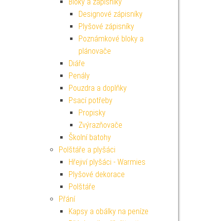
Bloky a zápisníky
Designové zápisníky
Plyšové zápisníky
Poznámkové bloky a
plánovače
Diáře
Penály
Pouzdra a doplňky
Psací potřeby
Propisky
Zvýrazňovače
Školní batohy
Polštáře a plyšáci
Hřejiví plyšáci - Warmies
Plyšové dekorace
Polštáře
Přání
Kapsy a obálky na peníze