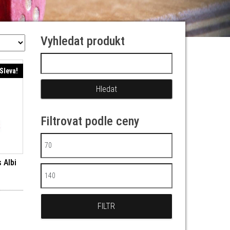
Vyhledat produkt
Vyhledávání
Sleva!
Filtrovat podle ceny
Minimální cena
 Albi
Maximální cena
í cena byla: 149 Kč.
Aktuální cena je: 134 Kč.
FILTR