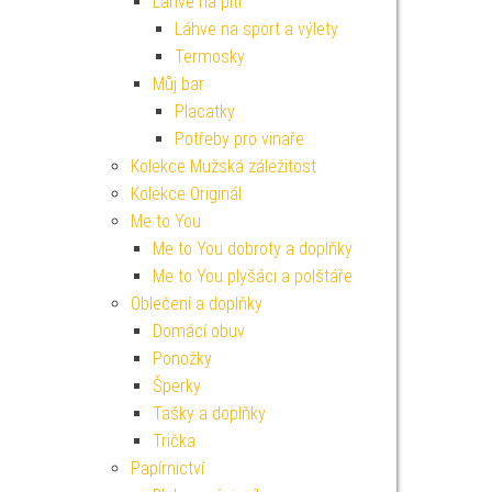
Lahve na pití
Láhve na sport a výlety
Termosky
Můj bar
Placatky
Potřeby pro vinaře
Kolekce Mužská záležitost
Kolekce Originál
Me to You
Me to You dobroty a doplňky
Me to You plyšáci a polštáře
Oblečení a doplňky
Domácí obuv
Ponožky
Šperky
Tašky a doplňky
Trička
Papírnictví