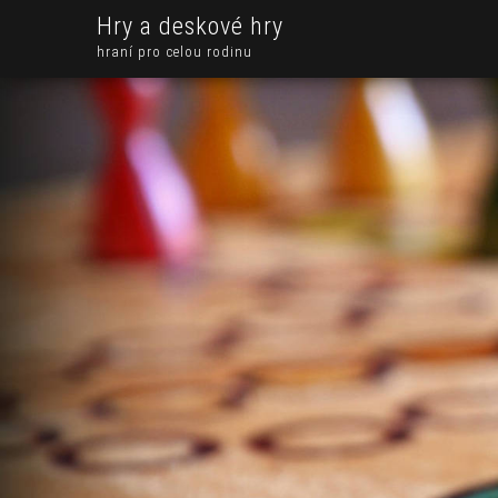
Hry a deskové hry
hraní pro celou rodinu