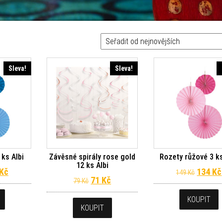
Sleva!
Sleva!
ks Albi
Závěsné spirály rose gold
Rozety růžové 3 ks
12 ks Albi
dní cena byla: 149 Kč.
Aktuální cena je: 134 Kč.
Původn
Kč
134
Kč
149
Kč
Původní cena byla: 79 Kč.
Aktuální cena je: 71 Kč.
71
Kč
79
Kč
KOUPIT
KOUPIT