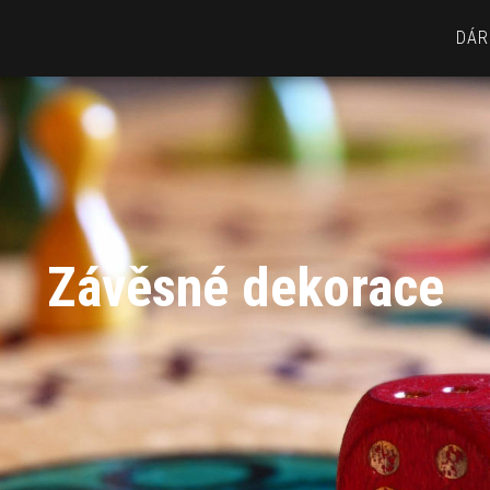
DÁR
Závěsné dekorace