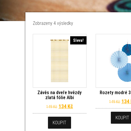
Seřazeno od nejnovějších
Zobrazeny 4 výsledky
Sleva!
Závěs na dveře hvězdy
Rozety modré 3 
zlatá fólie Albi
Půvo
134
149
Kč
Původní cena byla: 149 Kč.
Aktuální cena je: 134 Kč.
134
Kč
149
Kč
KOUPIT
KOUPIT