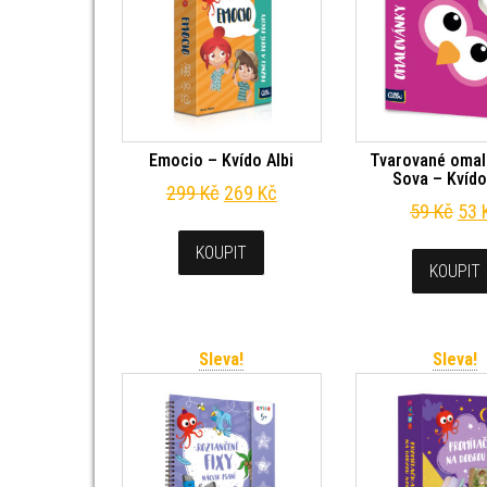
Emocio – Kvído Albi
Tvarované omal
Sova – Kvído
Původní cena byla: 299 Kč.
Aktuální cena je: 269 Kč.
299
Kč
269
Kč
Pův
59
Kč
53
KOUPIT
KOUPIT
Sleva!
Sleva!