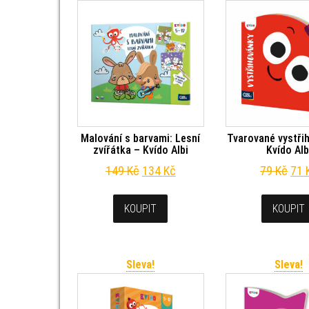
Malování s barvami: Lesní
Tvarované vystři
zvířátka – Kvído Albi
Kvído Alb
Původní cena byla: 149 Kč.
Aktuální cena je: 134 Kč.
Pův
149
Kč
134
Kč
79
Kč
71
KOUPIT
KOUPIT
Sleva!
Sleva!