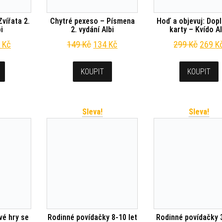
vířata 2.
Chytré pexeso – Písmena
Hoď a objevuj: Dop
bi
2. vydání Albi
karty – Kvído Al
odní cena byla: 149 Kč.
Aktuální cena je: 134 Kč.
Původní cena byla: 149 Kč.
Aktuální cena je: 134 Kč.
Původn
4
Kč
149
Kč
134
Kč
299
Kč
269
K
KOUPIT
KOUPIT
Sleva!
Sleva!
é hry se
Rodinné povídačky 8-10 let
Rodinné povídačky 3