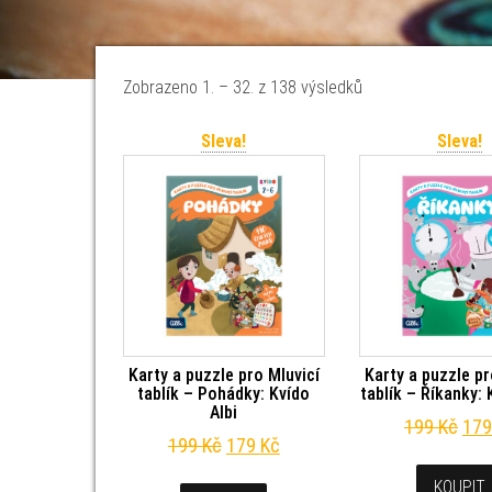
Seřazeno od nejno
Zobrazeno 1. – 32. z 138 výsledků
Sleva!
Sleva!
Karty a puzzle pro Mluvicí
Karty a puzzle pr
tablík – Pohádky: Kvído
tablík – Říkanky: 
Albi
Pův
199
Kč
17
Původní cena byla: 199 Kč.
Aktuální cena je: 179 Kč.
199
Kč
179
Kč
KOUPIT