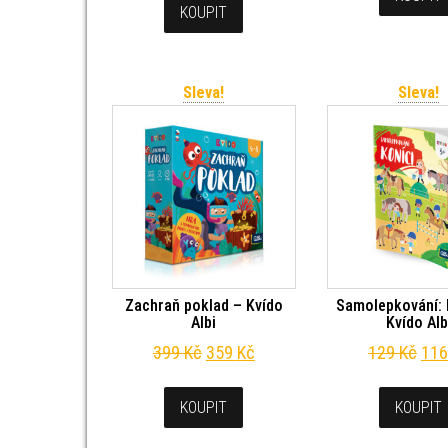
KOUPIT
Sleva!
Sleva!
Zachraň poklad – Kvído
Samolepkování: 
Albi
Kvído Alb
Původní cena byla: 399 Kč.
Aktuální cena je: 359 Kč.
Pův
399
Kč
359
Kč
129
Kč
11
KOUPIT
KOUPIT