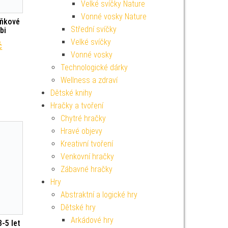
Velké svíčky Nature
Vonné vosky Nature
lňkové
Střední svíčky
bi
Velké svíčky
í cena byla: 299 Kč.
Aktuální cena je: 269 Kč.
č
Vonné vosky
Technologické dárky
Wellness a zdraví
Dětské knihy
Hračky a tvoření
Chytré hračky
Hravé objevy
Kreativní tvoření
Venkovní hračky
Zábavné hračky
Hry
Abstraktní a logické hry
Dětské hry
Arkádové hry
-5 let