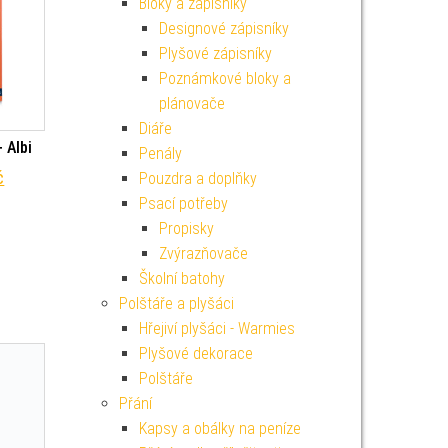
Bloky a zápisníky
Designové zápisníky
Plyšové zápisníky
Poznámkové bloky a
plánovače
Diáře
 Albi
Penály
í cena byla: 279 Kč.
Aktuální cena je: 251 Kč.
č
Pouzdra a doplňky
Psací potřeby
Propisky
Zvýrazňovače
Školní batohy
Polštáře a plyšáci
Hřejiví plyšáci - Warmies
Plyšové dekorace
Polštáře
Přání
Kapsy a obálky na peníze