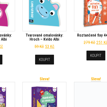
ovánky:
Tvarované omalovánky:
Roztančené fixy 4+
 Albi
Hroch – Kvído Albi
Původn
279
Kč
251
K
odní cena byla: 59 Kč.
Aktuální cena je: 53 Kč.
Původní cena byla: 59 Kč.
Aktuální cena je: 53 Kč.
Kč
59
Kč
53
Kč
KOUPIT
KOUPIT
Sleva!
Sleva!