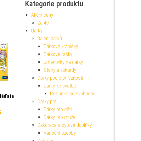
Kategorie produktu
Akční ceny
Za 49
Dárky
Balení dárků
Dárkové krabičky
Dárkové tašky
Jmenovky na dárky
Stuhy a kokardy
Dárky podle příležitosti
Dárky ke svatbě
Rozlučka se svobodou
Mláďata
Dárky pro
Dárky pro děti
í cena byla: 149 Kč.
Aktuální cena je: 134 Kč.
č
Dárky pro muže
Dekorace a bytové doplňky
Vánoční ozdoby
Dobroty