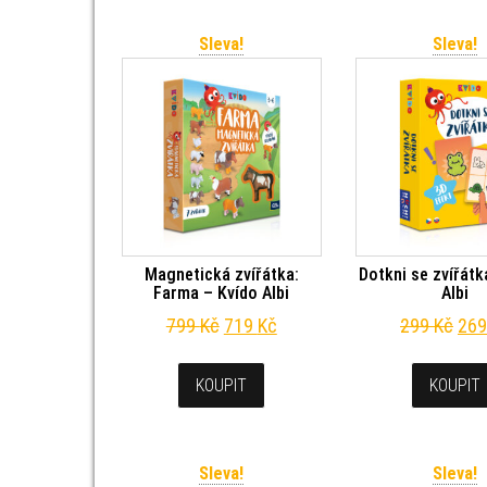
Sleva!
Sleva!
Magnetická zvířátka:
Dotkni se zvířátk
Farma – Kvído Albi
Albi
Původní cena byla: 799 Kč.
Aktuální cena je: 719 Kč.
Pův
799
Kč
719
Kč
299
Kč
26
KOUPIT
KOUPIT
Sleva!
Sleva!