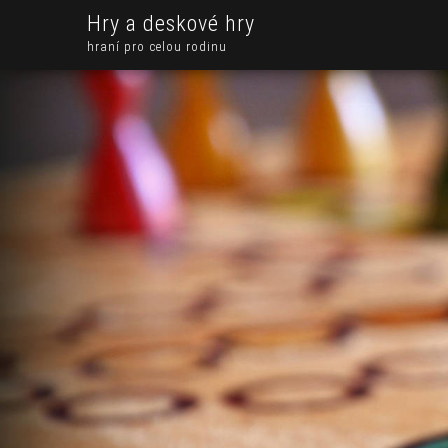
Hry a deskové hry
hraní pro celou rodinu