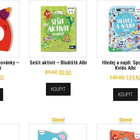
hovánky –
Sešit aktivit – Bludiště Albi
Hledej a najdi: Sp
i
Kvído Albi
Původní cena byla: 89 Kč.
Aktuální cena je: 80 Kč.
89
Kč
80
Kč
odní cena byla: 79 Kč.
Aktuální cena je: 71 Kč.
Původn
Kč
149
Kč
134
K
KOUPIT
KOUPIT
Sleva!
Sleva!