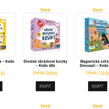
Sleva!
Sleva!
a – Kvído
Dřevěné obrázkové kostky
Magnetická zvířá
– Kvído Albi
Dinosauři – Kvído
odní cena byla: 299 Kč.
Aktuální cena je: 269 Kč.
Původní cena byla: 299 Kč.
Aktuální cena je: 269 Kč.
Původn
9
Kč
299
Kč
269
Kč
799
Kč
719
K
KOUPIT
KOUPIT
Sleva!
Sleva!