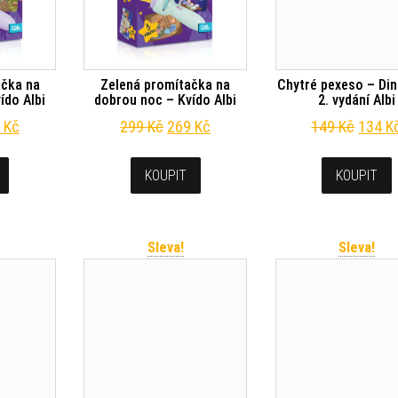
ačka na
Zelená promítačka na
Chytré pexeso – Din
ído Albi
dobrou noc – Kvído Albi
2. vydání Albi
odní cena byla: 299 Kč.
Aktuální cena je: 269 Kč.
Původní cena byla: 299 Kč.
Aktuální cena je: 269 Kč.
Původn
9
Kč
299
Kč
269
Kč
149
Kč
134
K
KOUPIT
KOUPIT
Sleva!
Sleva!