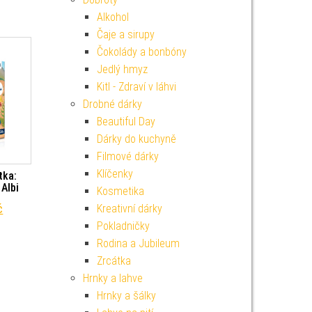
Alkohol
Čaje a sirupy
Čokolády a bonbóny
Jedlý hmyz
Kitl - Zdraví v láhvi
Drobné dárky
Beautiful Day
Dárky do kuchyně
Filmové dárky
Klíčenky
tka:
 Albi
Kosmetika
í cena byla: 799 Kč.
Aktuální cena je: 719 Kč.
č
Kreativní dárky
Pokladničky
Rodina a Jubileum
Zrcátka
Hrnky a lahve
Hrnky a šálky