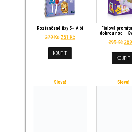
Roztančené fixy 5+ Albi
Fialová promít
dobrou noc – Kv
Původní cena byla: 279 Kč.
Aktuální cena je: 251 Kč.
279
Kč
251
Kč
Pův
299
Kč
26
KOUPIT
KOUPIT
Sleva!
Sleva!