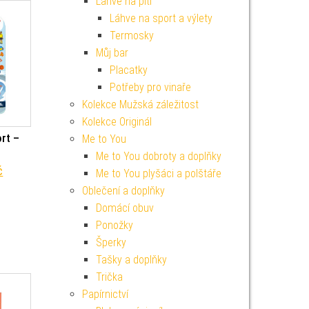
Lahve na pití
Láhve na sport a výlety
Termosky
Můj bar
Placatky
Potřeby pro vinaře
Kolekce Mužská záležitost
Kolekce Originál
ort –
Me to You
Me to You dobroty a doplňky
í cena byla: 149 Kč.
Aktuální cena je: 134 Kč.
č
Me to You plyšáci a polštáře
Oblečení a doplňky
Domácí obuv
Ponožky
Šperky
Tašky a doplňky
Trička
Papírnictví