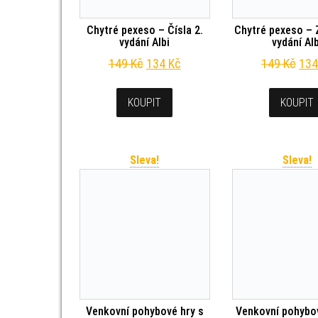
Chytré pexeso – Čísla 2.
Chytré pexeso – Z
vydání Albi
vydání Al
Původní cena byla: 149 Kč.
Aktuální cena je: 134 Kč.
Pův
149
Kč
134
Kč
149
Kč
13
KOUPIT
KOUPIT
Sleva!
Sleva!
Venkovní pohybové hry s
Venkovní pohybov