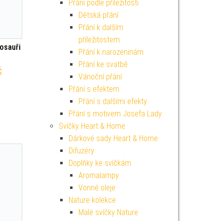
Přání podle příležitosti
Dětská přání
Přání k dalším
příležitostem
osauři
Přání k narozeninám
Přání ke svatbě
í cena byla: 149 Kč.
Aktuální cena je: 134 Kč.
č
Vánoční přání
Přání s efektem
Přání s dalšími efekty
Přání s motivem Josefa Lady
Svíčky Heart & Home
Dárkové sady Heart & Home
Difuzéry
Doplňky ke svíčkám
Aromalampy
Vonné oleje
Nature kolekce
Malé svíčky Nature