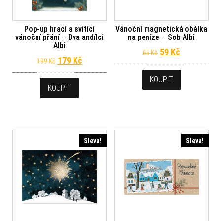
Pop-up hrací a svítící
Vánoční magnetická obálka
vánoční přání – Dva andílci
na peníze – Sob Albi
Albi
Původní cena byl
Aktuální ce
59
Kč
65
Kč
Původní cena byla: 199 Kč.
Aktuální cena je: 179 Kč.
179
Kč
199
Kč
KOUPIT
KOUPIT
Sleva!
Sleva!