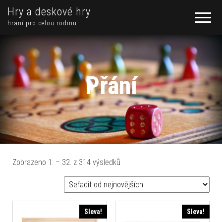
Hry a deskové hry
hraní pro celou rodinu
Přání
Seřazeno od nejnovějších
Zobrazeno 1. – 32. z 314 výsledků
Sleva!
Sleva!