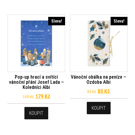
Sleva!
Sleva!
Pop-up hrací a svítící
Vánoční obálka na peníze –
vánoční přání Josef Lada –
Ozdoba Albi
Koledníci Albi
Původní cena byl
Aktuální ce
80
Kč
89
Kč
Původní cena byla: 199 Kč.
Aktuální cena je: 179 Kč.
179
Kč
199
Kč
KOUPIT
KOUPIT