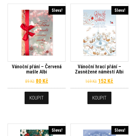
Sleva!
Sleva!
Vánoční přání – Červená
Vánoční hrací přání –
mašle Albi
Zasněžené náměstí Albi
Původní cena byla: 89 Kč.
Aktuální cena je: 80 Kč.
Původní cena byl
Aktuální c
80
Kč
152
Kč
89
Kč
169
Kč
KOUPIT
KOUPIT
Sleva!
Sleva!