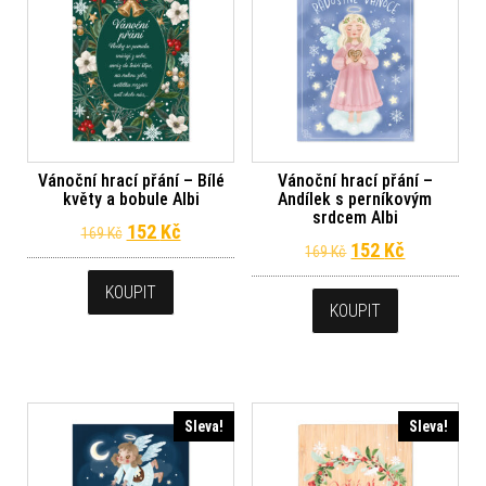
Vánoční hrací přání – Bílé
Vánoční hrací přání –
květy a bobule Albi
Andílek s perníkovým
srdcem Albi
Původní cena byla: 169 Kč.
Aktuální cena je: 152 Kč.
152
Kč
169
Kč
Původní cena byl
Aktuální c
152
Kč
169
Kč
KOUPIT
KOUPIT
Sleva!
Sleva!