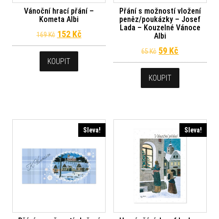
Vánoční hrací přání –
Přání s možností vložení
Kometa Albi
peněz/poukázky – Josef
Lada – Kouzelné Vánoce
Původní cena byla: 169 Kč.
Aktuální cena je: 152 Kč.
152
Kč
169
Kč
Albi
Původní cena byl
Aktuální ce
59
Kč
65
Kč
KOUPIT
KOUPIT
Sleva!
Sleva!