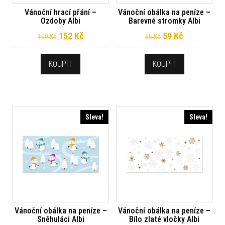
Vánoční hrací přání –
Vánoční obálka na peníze –
Ozdoby Albi
Barevné stromky Albi
Původní cena byla: 169 Kč.
Aktuální cena je: 152 Kč.
Původní cena byl
Aktuální ce
152
Kč
59
Kč
169
Kč
65
Kč
KOUPIT
KOUPIT
Sleva!
Sleva!
Vánoční obálka na peníze –
Vánoční obálka na peníze –
Sněhuláci Albi
Bílo zlaté vločky Albi