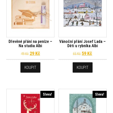
Dřevěné přání na peníze –
Vánoční přání Josef Lada –
Na studia Albi
Děti u rybníka Albi
Původní cena byla: 49 Kč.
Aktuální cena je: 29 Kč.
Původní cena byl
Aktuální ce
29
Kč
59
Kč
49
Kč
65
Kč
KOUPIT
KOUPIT
Sleva!
Sleva!