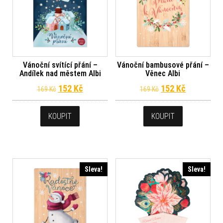
Vánoční svítící přání –
Vánoční bambusové přání –
Andílek nad městem Albi
Věnec Albi
Původní cena byla: 169 Kč.
Aktuální cena je: 152 Kč.
Původní cena byl
Aktuální c
152
Kč
152
Kč
169
Kč
169
Kč
KOUPIT
KOUPIT
Sleva!
Sleva!