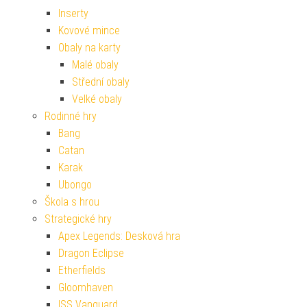
Inserty
Kovové mince
Obaly na karty
Malé obaly
Střední obaly
Velké obaly
Rodinné hry
Bang
Catan
Karak
Ubongo
Škola s hrou
Strategické hry
Apex Legends: Desková hra
Dragon Eclipse
Etherfields
Gloomhaven
ISS Vanguard