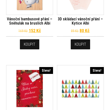
Vánoční bambusové přání –
3D skládací vánoční přání –
Sněhulák na bruslích Albi
Kytice Albi
Původní cena byla: 169 Kč.
Aktuální cena je: 152 Kč.
Původní cena byl
Aktuální ce
152
Kč
80
Kč
169
Kč
89
Kč
KOUPIT
KOUPIT
Sleva!
Sleva!