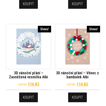
KOUPIT
KOUPIT
Sleva!
Sleva!
3D vánoční přání –
3D vánoční přání – Věnec z
Zasněžená vesnička Albi
bambulek Albi
Původní cena byla: 129 Kč.
Aktuální cena je: 116 Kč.
Původní cena byl
Aktuální c
116
Kč
116
Kč
129
Kč
129
Kč
KOUPIT
KOUPIT