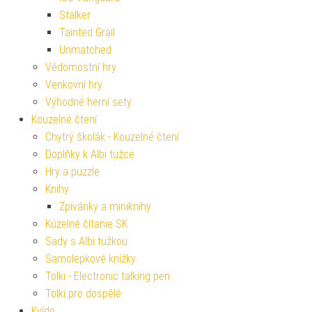
Stalker
Tainted Grail
Unmatched
Vědomostní hry
Venkovní hry
Výhodné herní sety
Kouzelné čtení
Chytrý školák - Kouzelné čtení
Doplňky k Albi tužce
Hry a puzzle
Knihy
Zpívánky a miniknihy
Kúzelné čítanie SK
Sady s Albi tužkou
Samolepkové knížky
Tolki - Electronic talking pen
Tolki pro dospělé
Kvído