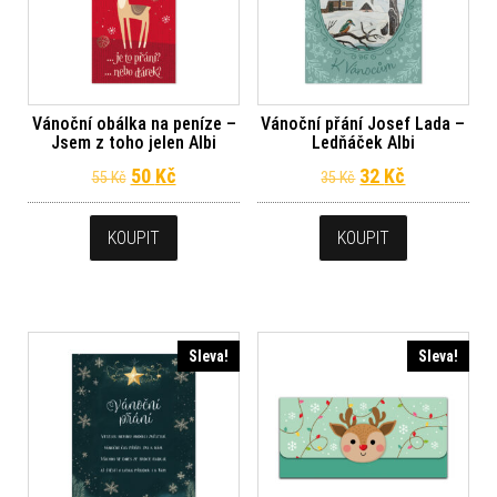
Vánoční obálka na peníze –
Vánoční přání Josef Lada –
Jsem z toho jelen Albi
Ledňáček Albi
Původní cena byla: 55 Kč.
Aktuální cena je: 50 Kč.
Původní cena byl
Aktuální ce
50
Kč
32
Kč
55
Kč
35
Kč
KOUPIT
KOUPIT
Sleva!
Sleva!