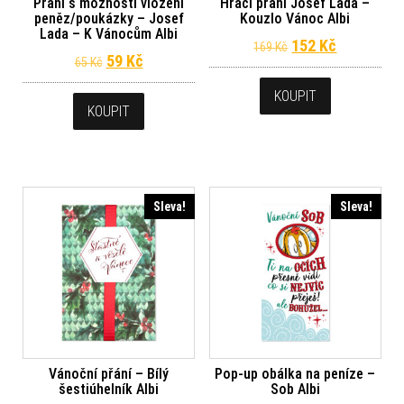
Přání s možností vložení
Hrací přání Josef Lada –
peněz/poukázky – Josef
Kouzlo Vánoc Albi
Lada – K Vánocům Albi
Původní cena byl
Aktuální c
152
Kč
169
Kč
Původní cena byla: 65 Kč.
Aktuální cena je: 59 Kč.
59
Kč
65
Kč
KOUPIT
KOUPIT
Sleva!
Sleva!
Vánoční přání – Bílý
Pop-up obálka na peníze –
šestiúhelník Albi
Sob Albi