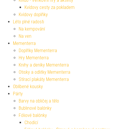
Kvído - Venkovní hry a aktivity
Kvídovy cesty za pokladem
Kvídovy doplňky
Léto plné radosti
Na kempování
Na ven
Mementerra
Doplňky Mementerra
Hry Mementerra
Knihy a deníky Mementerra
Otisky a odlitky Mementerra
Stírací plakáty Mementerra
Oblíbené kousky
Párty
Barvy na obličej a tělo
Bublinové balónky
Fóliové balónky
Chodící