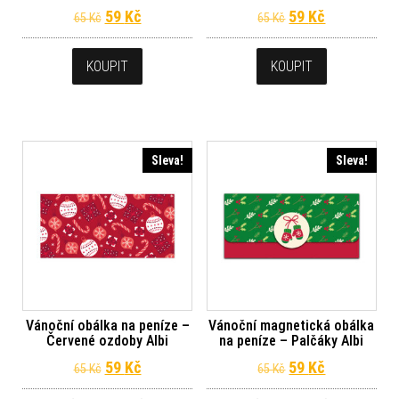
Původní cena byla: 65 Kč.
Aktuální cena je: 59 Kč.
Původní cena byl
Aktuální ce
59
Kč
59
Kč
65
Kč
65
Kč
KOUPIT
KOUPIT
Sleva!
Sleva!
Vánoční obálka na peníze –
Vánoční magnetická obálka
Červené ozdoby Albi
na peníze – Palčáky Albi
Původní cena byla: 65 Kč.
Aktuální cena je: 59 Kč.
Původní cena byl
Aktuální ce
59
Kč
59
Kč
65
Kč
65
Kč