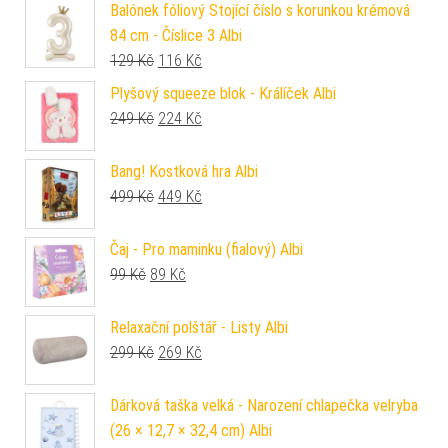
Balónek fóliový Stojící číslo s korunkou krémová
84 cm - Číslice 3 Albi
Původní cena byla: 129 Kč.
Aktuální cena je: 116 Kč.
129
Kč
116
Kč
Plyšový squeeze blok - Králíček Albi
Původní cena byla: 249 Kč.
Aktuální cena je: 224 Kč.
249
Kč
224
Kč
Bang! Kostková hra Albi
Původní cena byla: 499 Kč.
Aktuální cena je: 449 Kč.
499
Kč
449
Kč
Čaj - Pro maminku (fialový) Albi
Původní cena byla: 99 Kč.
Aktuální cena je: 89 Kč.
99
Kč
89
Kč
Relaxační polštář - Listy Albi
Původní cena byla: 299 Kč.
Aktuální cena je: 269 Kč.
299
Kč
269
Kč
Dárková taška velká - Narození chlapečka velryba
(26 × 12,7 × 32,4 cm) Albi