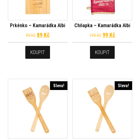
Prkénko – Kamarádka Albi
Chňapka – Kamarádka Albi
Původní cena byla: 99 Kč.
Aktuální cena je: 89 Kč.
Původní cena byl
Aktuální ce
89
Kč
99
Kč
99
Kč
199
Kč
KOUPIT
KOUPIT
Sleva!
Sleva!