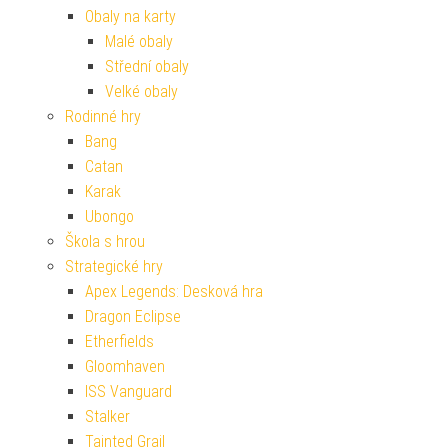
Obaly na karty
Malé obaly
Střední obaly
Velké obaly
Rodinné hry
Bang
Catan
Karak
Ubongo
Škola s hrou
Strategické hry
Apex Legends: Desková hra
Dragon Eclipse
Etherfields
Gloomhaven
ISS Vanguard
Stalker
Tainted Grail