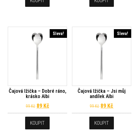
KOUPIT
KOUPIT
Sleva!
Sleva!
Čajová lžička – Dobré ráno,
Čajová lžička – Jsi můj
krásko Albi
andílek Albi
Původní cena byla: 99 Kč.
Aktuální cena je: 89 Kč.
Původní cena byl
Aktuální ce
89
Kč
89
Kč
99
Kč
99
Kč
KOUPIT
KOUPIT