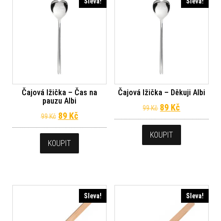
Sleva!
Sleva!
Čajová lžička – Čas na
Čajová lžička – Děkuji Albi
pauzu Albi
Původní cena byl
Aktuální ce
89
Kč
99
Kč
Původní cena byla: 99 Kč.
Aktuální cena je: 89 Kč.
89
Kč
99
Kč
KOUPIT
KOUPIT
Sleva!
Sleva!