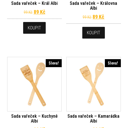
Sada vařeček – Král Albi
Sada vařeček – Královna
Albi
Původní cena byla: 99 Kč.
Aktuální cena je: 89 Kč.
89
Kč
99
Kč
Původní cena byl
Aktuální ce
89
Kč
99
Kč
KOUPIT
KOUPIT
Sleva!
Sleva!
Sada vařeček – Kuchyně
Sada vařeček – Kamarádka
Albi
Albi