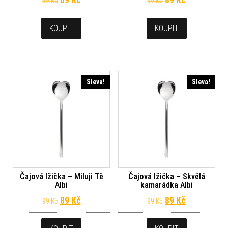
99
Kč
99
Kč
KOUPIT
KOUPIT
Sleva!
Sleva!
Čajová lžička – Miluji Tě
Čajová lžička – Skvělá
Albi
kamarádka Albi
Původní cena byla: 99 Kč.
Aktuální cena je: 89 Kč.
Původní cena byl
Aktuální ce
89
Kč
89
Kč
99
Kč
99
Kč