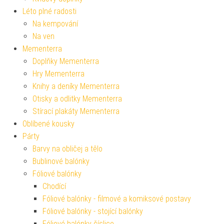
Léto plné radosti
Na kempování
Na ven
Mementerra
Doplňky Mementerra
Hry Mementerra
Knihy a deníky Mementerra
Otisky a odlitky Mementerra
Stírací plakáty Mementerra
Oblíbené kousky
Párty
Barvy na obličej a tělo
Bublinové balónky
Fóliové balónky
Chodící
Fóliové balónky - filmové a komiksové postavy
Fóliové balónky - stojící balónky
Fóliové balónky číslice