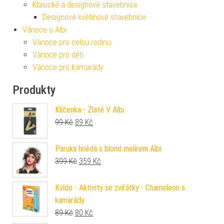
Klasické a designové stavebnice
Designové květinové stavebnice
Vánoce s Albi
Vánoce pro celou rodinu
Vánoce pro děti
Vánoce pro kamarády
Produkty
Klíčenka - Zlaté V Albi
Původní cena byla: 99 Kč.
Aktuální cena je: 89 Kč.
99
Kč
89
Kč
Paruka hnědá s blond melírem Albi
Původní cena byla: 399 Kč.
Aktuální cena je: 359 Kč.
399
Kč
359
Kč
Kvído - Aktivity se zvířátky - Chameleon s
kamarády
Původní cena byla: 89 Kč.
Aktuální cena je: 80 Kč.
89
Kč
80
Kč