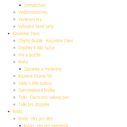
Unmatched
Vědomostní hry
Venkovní hry
Výhodné herní sety
Kouzelné čtení
Chytrý školák - Kouzelné čtení
Doplňky k Albi tužce
Hry a puzzle
Knihy
Zpívánky a miniknihy
Kúzelné čítanie SK
Sady s Albi tužkou
Samolepkové knížky
Tolki - Electronic talking pen
Tolki pro dospělé
Kvído
Kvído - Hry pro děti
Kvído - Hry pro nejmenší