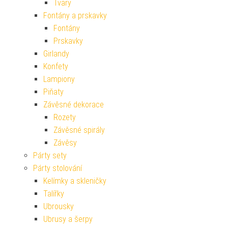
Tvary
Fontány a prskavky
Fontány
Prskavky
Girlandy
Konfety
Lampiony
Piňaty
Závěsné dekorace
Rozety
Závěsné spirály
Závěsy
Párty sety
Párty stolování
Kelímky a skleničky
Talířky
Ubrousky
Ubrusy a šerpy