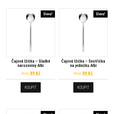
Sleva!
Sleva!
Čajová lžička – Sladké
Čajová lžička – Sestřička
narozeniny Albi
na jedničku Albi
Původní cena byla: 99 Kč.
Aktuální cena je: 89 Kč.
Původní cena byl
Aktuální ce
89
Kč
89
Kč
99
Kč
99
Kč
KOUPIT
KOUPIT