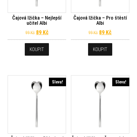
Čajová lžička – Nejlepší
Čajová lžička – Pro štěstí
učitel Albi
Albi
Původní cena byla: 99 Kč.
Aktuální cena je: 89 Kč.
Původní cena byl
Aktuální ce
89
Kč
89
Kč
99
Kč
99
Kč
KOUPIT
KOUPIT
Sleva!
Sleva!