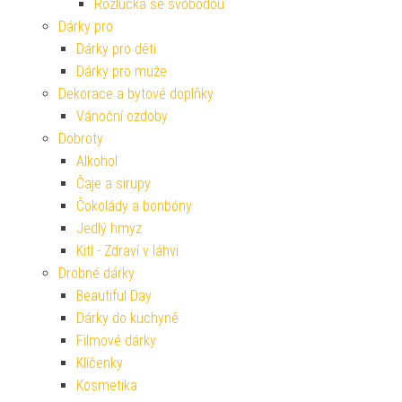
Rozlučka se svobodou
Dárky pro
Dárky pro děti
Dárky pro muže
Dekorace a bytové doplňky
Vánoční ozdoby
Dobroty
Alkohol
Čaje a sirupy
Čokolády a bonbóny
Jedlý hmyz
Kitl - Zdraví v láhvi
Drobné dárky
Beautiful Day
Dárky do kuchyně
Filmové dárky
Klíčenky
Kosmetika