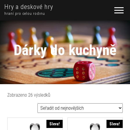
Hry a deskové hry
hraní pro celou rodinu
Dárky do kuchyně
Seřazeno od nejnovějších
Zobrazeno 26 výsledků
Sleva!
Sleva!