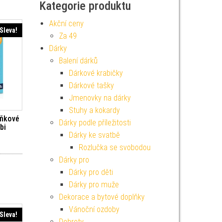
Kategorie produktu
Akční ceny
Sleva!
Za 49
Dárky
Balení dárků
Dárkové krabičky
Dárkové tašky
Jmenovky na dárky
Stuhy a kokardy
lňkové
Dárky podle příležitosti
bi
Dárky ke svatbě
í cena byla: 299 Kč.
Aktuální cena je: 269 Kč.
Rozlučka se svobodou
Dárky pro
Dárky pro děti
Dárky pro muže
Dekorace a bytové doplňky
Vánoční ozdoby
Sleva!
Dobroty