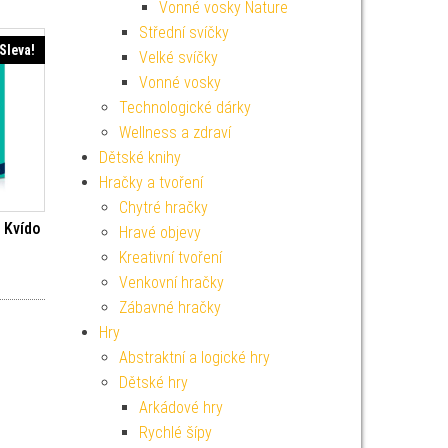
Vonné vosky Nature
Střední svíčky
Sleva!
Velké svíčky
Vonné vosky
Technologické dárky
Wellness a zdraví
Dětské knihy
Hračky a tvoření
Chytré hračky
 Kvído
Hravé objevy
Kreativní tvoření
í cena byla: 299 Kč.
Aktuální cena je: 269 Kč.
Venkovní hračky
Zábavné hračky
Hry
Abstraktní a logické hry
Dětské hry
Arkádové hry
Rychlé šípy