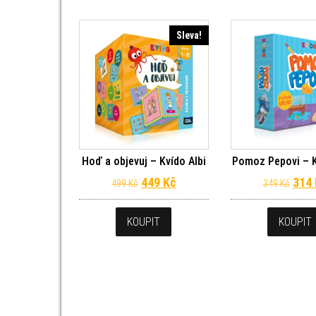
Sleva!
Hoď a objevuj – Kvído Albi
Pomoz Pepovi – K
Původní cena byla: 499 Kč.
Aktuální cena je: 449 Kč.
Půvo
449
Kč
314
499
Kč
349
Kč
KOUPIT
KOUPIT