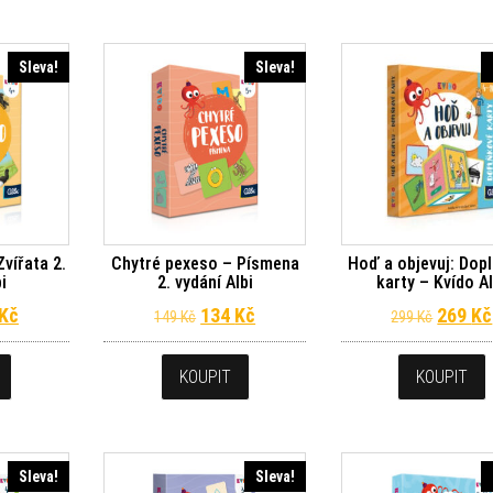
Sleva!
Sleva!
vířata 2.
Chytré pexeso – Písmena
Hoď a objevuj: Dop
bi
2. vydání Albi
karty – Kvído Al
dní cena byla: 149 Kč.
Aktuální cena je: 134 Kč.
Původní cena byla: 149 Kč.
Aktuální cena je: 134 Kč.
Původn
Kč
134
Kč
269
Kč
149
Kč
299
Kč
KOUPIT
KOUPIT
Sleva!
Sleva!