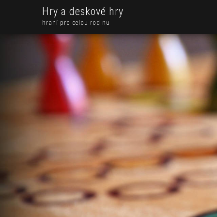
Hry a deskové hry
hraní pro celou rodinu