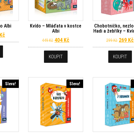
o Albi
Kvído – Mláďata v kostce
Chobotničko, nezlo
Albi
Hadi a žebříky – Kví
dní cena byla: 799 Kč.
Aktuální cena je: 719 Kč.
Kč
Původní cena byla: 449 Kč.
Aktuální cena je: 404 Kč.
Původn
404
Kč
269
Kč
449
Kč
299
Kč
KOUPIT
KOUPIT
Sleva!
Sleva!