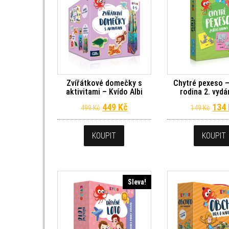
Zvířátkové domečky s
Chytré pexeso –
aktivitami – Kvído Albi
rodina 2. vydán
Původní cena byla: 499 Kč.
Aktuální cena je: 449 Kč.
Půvo
449
Kč
134
499
Kč
149
Kč
KOUPIT
KOUPIT
Sleva!