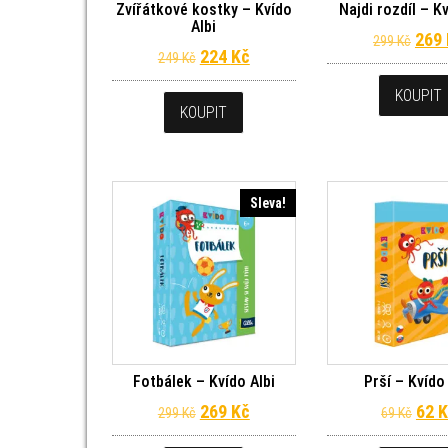
Zvířátkové kostky – Kvído
Najdi rozdíl – Kv
Albi
Půvo
269
299
Kč
Původní cena byla: 249 Kč.
Aktuální cena je: 224 Kč.
224
Kč
249
Kč
KOUPIT
KOUPIT
Sleva!
Fotbálek – Kvído Albi
Prší – Kvído
Původní cena byla: 299 Kč.
Aktuální cena je: 269 Kč.
Půvo
269
Kč
62
K
299
Kč
69
Kč