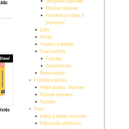
Designové zápisníky
Albi
Plyšové zápisníky
í cena byla: 299 Kč.
Aktuální cena je: 199 Kč.
Poznámkové bloky a
plánovače
Diáře
Penály
Pouzdra a doplňky
Psací potřeby
Propisky
Sleva!
Zvýrazňovače
Školní batohy
Polštáře a plyšáci
Hřejiví plyšáci - Warmies
Plyšové dekorace
Polštáře
Přání
Kvído
Kapsy a obálky na peníze
í cena byla: 499 Kč.
Aktuální cena je: 449 Kč.
Přání podle příležitosti