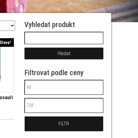
Vyhledat produkt
Vyhledávání
Sleva!
Filtrovat podle ceny
Minimální cena
osauři
Maximální cena
í cena byla: 149 Kč.
Aktuální cena je: 134 Kč.
FILTR