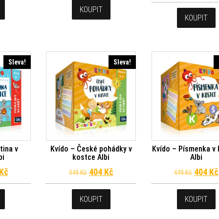
KOUPIT
KOUPIT
Sleva!
Sleva!
tina v
Kvído – České pohádky v
Kvído – Písmenka v
bi
kostce Albi
Albi
dní cena byla: 449 Kč.
Aktuální cena je: 404 Kč.
Původní cena byla: 449 Kč.
Aktuální cena je: 404 Kč.
Původn
Kč
404
Kč
404
Kč
449
Kč
449
Kč
KOUPIT
KOUPIT