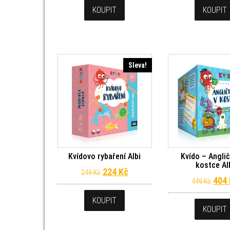
KOUPIT
KOUPIT
Sleva!
Kvídovo rybaření Albi
Kvído – Anglič
kostce Al
Původní cena byla: 249 Kč.
Aktuální cena je: 224 Kč.
224
Kč
249
Kč
Půvo
404
449
Kč
KOUPIT
KOUPIT