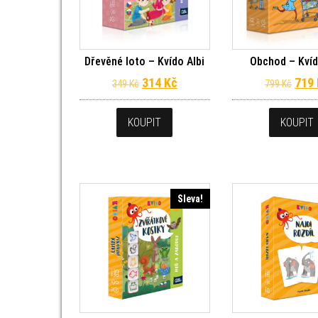
Dřevěné loto – Kvído Albi
Obchod – Kvíd
Původní cena byla: 349 Kč.
Aktuální cena je: 314 Kč.
Půvo
314
Kč
719
349
Kč
799
Kč
KOUPIT
KOUPIT
Sleva!