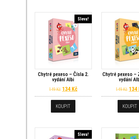
Sleva!
Chytré pexeso – Čísla 2.
Chytré pexeso – Z
vydání Albi
vydání Al
Původní cena byla: 149 Kč.
Aktuální cena je: 134 Kč.
Půvo
134
Kč
134
149
Kč
149
Kč
KOUPIT
KOUPIT
Sleva!