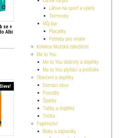
Lahve na pití
Láhve na sport a výlety
Termosky
Můj bar
b se +
Placatky
do Albi
Potřeby pro vinaře
í cena byla: 299 Kč.
Aktuální cena je: 269 Kč.
Kolekce Mužská záležitost
Me to You
Me to You dobroty a doplňky
Me to You plyšáci a polštáře
Oblečení a doplňky
Domácí obuv
Sleva!
Ponožky
Šperky
Tašky a doplňky
Trička
Papírnictví
Bloky a zápisníky