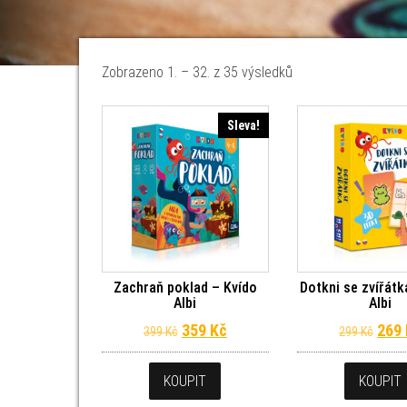
Seřazeno od nejnov
Zobrazeno 1. – 32. z 35 výsledků
Sleva!
Zachraň poklad – Kvído
Dotkni se zvířátk
Albi
Albi
Původní cena byla: 399 Kč.
Aktuální cena je: 359 Kč.
Půvo
359
Kč
269
399
Kč
299
Kč
KOUPIT
KOUPIT