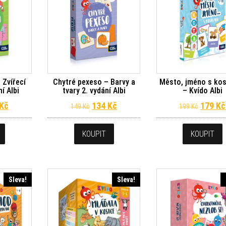
 Zvířecí
Chytré pexeso – Barvy a
Město, jméno s ko
í Albi
tvary 2. vydání Albi
– Kvído Albi
dní cena byla: 149 Kč.
Aktuální cena je: 134 Kč.
Původní cena byla: 149 Kč.
Aktuální cena je: 134 Kč.
Původn
Kč
134
Kč
179
Kč
149
Kč
199
Kč
KOUPIT
KOUPIT
Sleva!
Sleva!