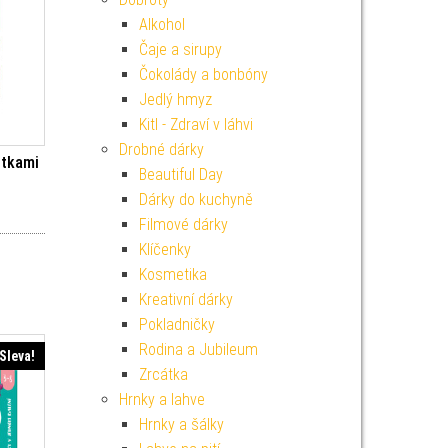
Alkohol
Čaje a sirupy
Čokolády a bonbóny
Jedlý hmyz
Kitl - Zdraví v láhvi
Drobné dárky
stkami
Beautiful Day
Dárky do kuchyně
í cena byla: 199 Kč.
Aktuální cena je: 179 Kč.
Filmové dárky
Klíčenky
Kosmetika
Kreativní dárky
Pokladničky
Rodina a Jubileum
Sleva!
Zrcátka
Hrnky a lahve
Hrnky a šálky