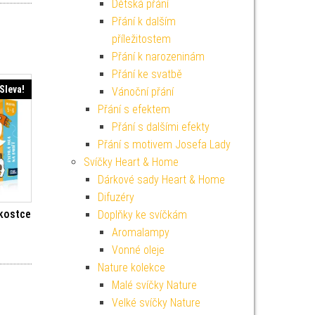
Dětská přání
Přání k dalším
příležitostem
Přání k narozeninám
Přání ke svatbě
Sleva!
Vánoční přání
Přání s efektem
Přání s dalšími efekty
Přání s motivem Josefa Lady
Svíčky Heart & Home
Dárkové sady Heart & Home
Difuzéry
 kostce
Doplňky ke svíčkám
Aromalampy
í cena byla: 449 Kč.
Aktuální cena je: 404 Kč.
Vonné oleje
Nature kolekce
Malé svíčky Nature
Velké svíčky Nature