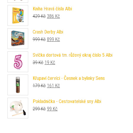
Kniha Hravá čísla Albi
Původní cena byla: 429 Kč.
Aktuální cena je: 386 Kč.
429
Kč
386
Kč
Crash Derby Albi
Původní cena byla: 999 Kč.
Aktuální cena je: 899 Kč.
999
Kč
899
Kč
Svíčka dortová tm. růžový okraj číslo 5 Albi
Původní cena byla: 39 Kč.
Aktuální cena je: 19 Kč.
39
Kč
19
Kč
Křupaví červíci - Česnek a bylinky Sens
Původní cena byla: 179 Kč.
Aktuální cena je: 161 Kč.
179
Kč
161
Kč
Pokladnička - Cestovatelské sny Albi
Původní cena byla: 299 Kč.
Aktuální cena je: 99 Kč.
299
Kč
99
Kč