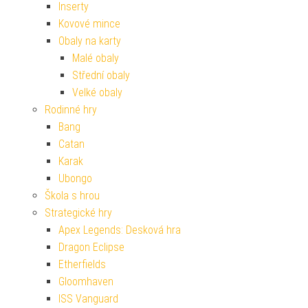
Inserty
Kovové mince
Obaly na karty
Malé obaly
Střední obaly
Velké obaly
Rodinné hry
Bang
Catan
Karak
Ubongo
Škola s hrou
Strategické hry
Apex Legends: Desková hra
Dragon Eclipse
Etherfields
Gloomhaven
ISS Vanguard