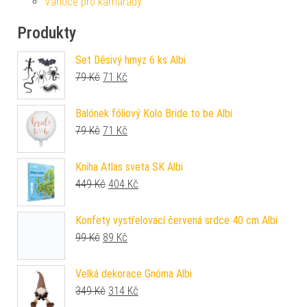
Vánoce pro kamarády
Produkty
Set Děsivý hmyz 6 ks Albi
Původní cena byla: 79 Kč.
Aktuální cena je: 71 Kč.
79
Kč
71
Kč
Balónek fóliový Kolo Bride to be Albi
Původní cena byla: 79 Kč.
Aktuální cena je: 71 Kč.
79
Kč
71
Kč
Kniha Atlas sveta SK Albi
Původní cena byla: 449 Kč.
Aktuální cena je: 404 Kč.
449
Kč
404
Kč
Konfety vystřelovací červená srdce 40 cm Albi
Původní cena byla: 99 Kč.
Aktuální cena je: 89 Kč.
99
Kč
89
Kč
Velká dekorace Gnóma Albi
Původní cena byla: 349 Kč.
Aktuální cena je: 314 Kč.
349
Kč
314
Kč