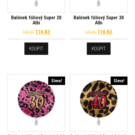
Balónek fóliový Super 20
Balónek fóliový Super 30
Albi
Albi
Původní cena byla: 129 Kč.
Aktuální cena je: 116 Kč.
Původní cena byl
Aktuální c
116
Kč
116
Kč
129
Kč
129
Kč
KOUPIT
KOUPIT
Sleva!
Sleva!