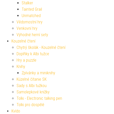
Stalker
Tainted Grail
Unmatched
Vědomostní hry
Venkovní hry
Výhodné herní sety
Kouzelné čtení
Chytrý školák - Kouzelné čtení
Doplňky k Albi tužce
Hry a puzzle
Knihy
Zpívánky a miniknihy
Kúzelné čítanie SK
Sady s Albi tužkou
Samolepkové knížky
Tolki - Electronic talking pen
Tolki pro dospělé
Kvído