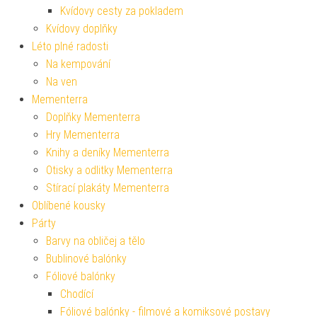
Kvídovy cesty za pokladem
Kvídovy doplňky
Léto plné radosti
Na kempování
Na ven
Mementerra
Doplňky Mementerra
Hry Mementerra
Knihy a deníky Mementerra
Otisky a odlitky Mementerra
Stírací plakáty Mementerra
Oblíbené kousky
Párty
Barvy na obličej a tělo
Bublinové balónky
Fóliové balónky
Chodící
Fóliové balónky - filmové a komiksové postavy