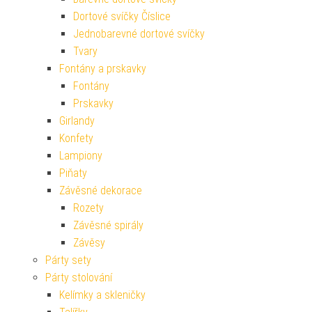
Dortové svíčky Číslice
Jednobarevné dortové svíčky
Tvary
Fontány a prskavky
Fontány
Prskavky
Girlandy
Konfety
Lampiony
Piňaty
Závěsné dekorace
Rozety
Závěsné spirály
Závěsy
Párty sety
Párty stolování
Kelímky a skleničky