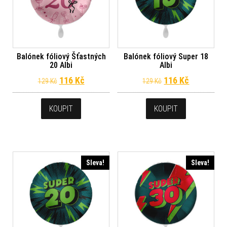
Balónek fóliový Šťastných
Balónek fóliový Super 18
20 Albi
Albi
Původní cena byla: 129 Kč.
Aktuální cena je: 116 Kč.
Původní cena byl
Aktuální c
116
Kč
116
Kč
129
Kč
129
Kč
KOUPIT
KOUPIT
Sleva!
Sleva!