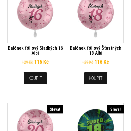
Balónek fóliový Sladkých 16
Balónek fóliový Šťastných
Albi
18 Albi
Původní cena byla: 129 Kč.
Aktuální cena je: 116 Kč.
Původní cena byl
Aktuální c
116
Kč
116
Kč
129
Kč
129
Kč
KOUPIT
KOUPIT
Sleva!
Sleva!