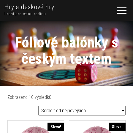
Hry a deskové hry
hraní pro celou rodinu
Fóliové balónky s
českým textem
Seřazeno od nejnovějších
Zobrazeno 10 výsledků
Sleva!
Sleva!