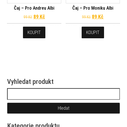
Čaj – Pro Andreu Albi
Čaj – Pro Moniku Albi
Původní cena byla: 99 Kč.
Aktuální cena je: 89 Kč.
Původní cena byl
Aktuální ce
89
Kč
89
Kč
99
Kč
99
Kč
KOUPIT
KOUPIT
Vyhledat produkt
Vyhledávání
Kategorie produktu