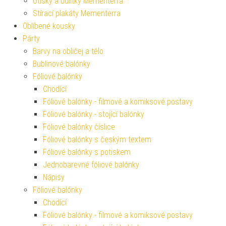
Otisky a odlitky Mementerra
Stírací plakáty Mementerra
Oblíbené kousky
Párty
Barvy na obličej a tělo
Bublinové balónky
Fóliové balónky
Chodící
Fóliové balónky - filmové a komiksové postavy
Fóliové balónky - stojící balónky
Fóliové balónky číslice
Fóliové balónky s českým textem
Fóliové balónky s potiskem
Jednobarevné fóliové balónky
Nápisy
Fóliové balónky
Chodící
Fóliové balónky - filmové a komiksové postavy