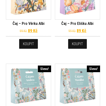
Čaj – Pro Věrku Albi
Čaj – Pro Elišku Albi
Původní cena byla: 99 Kč.
Aktuální cena je: 89 Kč.
Původní cena byl
Aktuální ce
89
Kč
89
Kč
99
Kč
99
Kč
KOUPIT
KOUPIT
Sleva!
Sleva!