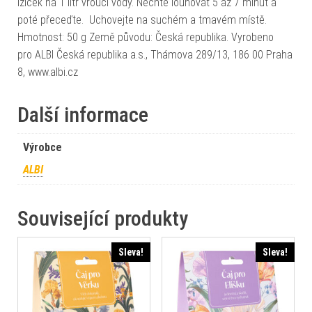
lžiček na 1 litr vroucí vody. Nechte louhovat 5 až 7 minut a
poté přeceďte. Uchovejte na suchém a tmavém místě.
Hmotnost: 50 g Země původu: Česká republika. Vyrobeno
pro ALBI Česká republika a.s., Thámova 289/13, 186 00 Praha
8, www.albi.cz
Další informace
Výrobce
ALBI
Související produkty
Sleva!
Sleva!