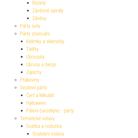
Rozety
Závěsné spirály
Závěsy
Párty sety
Párty stolování
Kelímky a skleničky
Talířky
Ubrousky
Ubrusy a šerpy
Zápichy
Ptákoviny
Sezónní párty
Čert a Mikuláš
Halloween
Pálení čarodějnic - párty
Tematické oslavy
Svatba a rozlučka
Svatební oslava