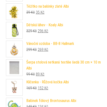
Těžítko na balónky zlaté Albi
Původní cena byla: 39 Kč.
Aktuální cena je: 35 Kč.
39
Kč
35
Kč
Dětská láhev - Koaly Albi
Původní cena byla: 329 Kč.
Aktuální cena je: 296 Kč.
329
Kč
296
Kč
Vánoční ozdoba - BB-8 Hallmark
Původní cena byla: 299 Kč.
Aktuální cena je: 269 Kč.
299
Kč
269
Kč
Šerpa stolová netkaná textilie šedá 30 cm × 10 m
Albi
Původní cena byla: 99 Kč.
Aktuální cena je: 89 Kč.
99
Kč
89
Kč
Klíčenka - Růžová kočka Albi
Původní cena byla: 169 Kč.
Aktuální cena je: 152 Kč.
169
Kč
152
Kč
Balónek fóliový Brontosaurus Albi
Původní cena byla: 149 Kč.
Aktuální cena je: 134 Kč.
149
Kč
134
Kč