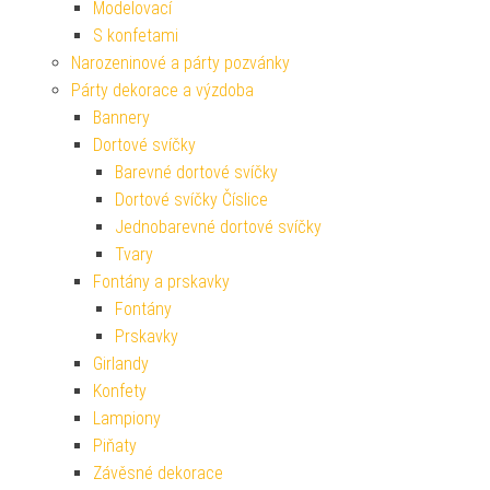
Modelovací
S konfetami
Narozeninové a párty pozvánky
Párty dekorace a výzdoba
Bannery
Dortové svíčky
Barevné dortové svíčky
Dortové svíčky Číslice
Jednobarevné dortové svíčky
Tvary
Fontány a prskavky
Fontány
Prskavky
Girlandy
Konfety
Lampiony
Piňaty
Závěsné dekorace