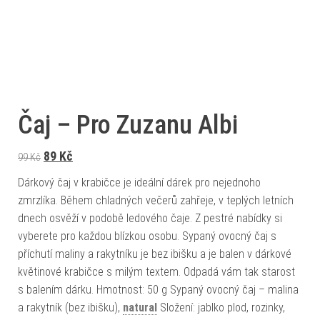
Čaj – Pro Zuzanu Albi
Původní cena byla: 99 Kč.
Aktuální cena je: 89 Kč.
89
Kč
99
Kč
Dárkový čaj v krabičce je ideální dárek pro nejednoho
zmrzlíka. Během chladných večerů zahřeje, v teplých letních
dnech osvěží v podobě ledového čaje. Z pestré nabídky si
vyberete pro každou blízkou osobu. Sypaný ovocný čaj s
příchutí maliny a rakytníku je bez ibišku a je balen v dárkové
květinové krabičce s milým textem. Odpadá vám tak starost
s balením dárku. Hmotnost: 50 g Sypaný ovocný čaj – malina
a rakytník (bez ibišku),
natural
Složení: jablko plod, rozinky,