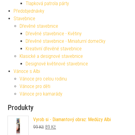
Tlapková patrola párty
Předobjednávky
Stavebnice
Dřevěné stavebnice
Dřevěné stavebnice - Květiny
Dřevěné stavebnice - Miniaturní domečky
Kreativní dřevěné stavebnice
Klasické a designové stavebnice
Designové květinové stavebnice
Vánoce s Albi
Vánoce pro celou rodinu
Vánoce pro děti
Vánoce pro kamarády
Produkty
Vyrob si - Diamantový obraz: Medúzy Albi
Původní cena byla: 99 Kč.
Aktuální cena je: 89 Kč.
99
Kč
89
Kč