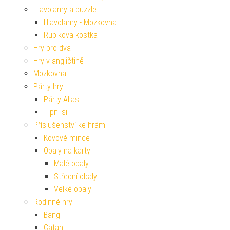
Hlavolamy a puzzle
Hlavolamy - Mozkovna
Rubikova kostka
Hry pro dva
Hry v angličtině
Mozkovna
Párty hry
Párty Alias
Tipni si
Příslušenství ke hrám
Kovové mince
Obaly na karty
Malé obaly
Střední obaly
Velké obaly
Rodinné hry
Bang
Catan