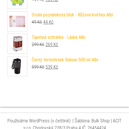
Stolní poznámkový blok - Růžové květiny Albi
Původní cena byla: 49 Kč.
Aktuální cena je: 44 Kč.
49
Kč
44
Kč
Tajemná schránka - Láska Albi
Původní cena byla: 299 Kč.
Aktuální cena je: 269 Kč.
299
Kč
269
Kč
Černý termohrnek Deluxe 500 ml Albi
Původní cena byla: 599 Kč.
Aktuální cena je: 539 Kč.
599
Kč
539
Kč
Používáme WordPress (v češtině).
|
Šablona: Bulk Shop
| ACIT
s.r.o. Chodovská 228/3 Praha 4 IČ: 26454424