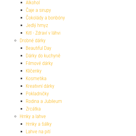
Alkohol
Čaje a sirupy
Čokolády a bonbóny
Jedlý hmyz
Kitl - Zdraví v láhvi
Drobné dárky
Beautiful Day
Dárky do kuchyně
Filmové dárky
Klíčenky
Kosmetika
Kreativní dárky
Pokladničky
Rodina a Jubileum
Zrcátka
Hrnky a lahve
Hrnky a šálky
Lahve na pití