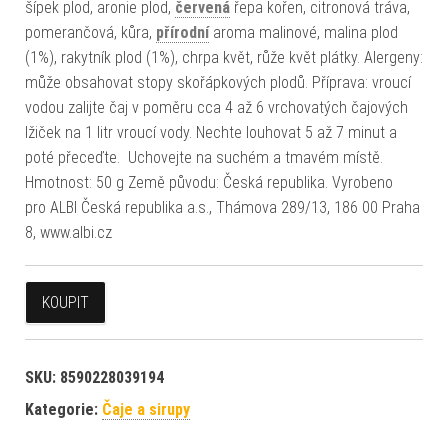
šípek plod, aronie plod,
červená
řepa kořen, citronová tráva,
pomerančová, kůra,
přírodní
aroma malinové, malina plod
(1%), rakytník plod (1%), chrpa květ, růže květ plátky. Alergeny:
může obsahovat stopy skořápkových plodů. Příprava: vroucí
vodou zalijte čaj v poměru cca 4 až 6 vrchovatých čajových
lžiček na 1 litr vroucí vody. Nechte louhovat 5 až 7 minut a
poté přeceďte. Uchovejte na suchém a tmavém místě.
Hmotnost: 50 g Země původu: Česká republika. Vyrobeno
pro ALBI Česká republika a.s., Thámova 289/13, 186 00 Praha
8, www.albi.cz
KOUPIT
SKU:
8590228039194
Kategorie:
Čaje a sirupy