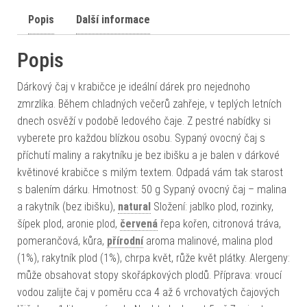
Popis
Další informace
Popis
Dárkový čaj v krabičce je ideální dárek pro nejednoho
zmrzlíka. Během chladných večerů zahřeje, v teplých letních
dnech osvěží v podobě ledového čaje. Z pestré nabídky si
vyberete pro každou blízkou osobu. Sypaný ovocný čaj s
příchutí maliny a rakytníku je bez ibišku a je balen v dárkové
květinové krabičce s milým textem. Odpadá vám tak starost
s balením dárku. Hmotnost: 50 g Sypaný ovocný čaj – malina
a rakytník (bez ibišku),
natural
Složení: jablko plod, rozinky,
šípek plod, aronie plod,
červená
řepa kořen, citronová tráva,
pomerančová, kůra,
přírodní
aroma malinové, malina plod
(1%), rakytník plod (1%), chrpa květ, růže květ plátky. Alergeny:
může obsahovat stopy skořápkových plodů. Příprava: vroucí
vodou zalijte čaj v poměru cca 4 až 6 vrchovatých čajových