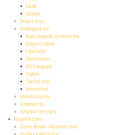
Karak
Ubongo
Škola s hrou
Strategické hry
Apex Legends: Desková hra
Dragon Eclipse
Etherfields
Gloomhaven
ISS Vanguard
Stalker
Tainted Grail
Unmatched
Vědomostní hry
Venkovní hry
Výhodné herní sety
Kouzelné čtení
Chytrý školák - Kouzelné čtení
Doplňky k Albi tužce