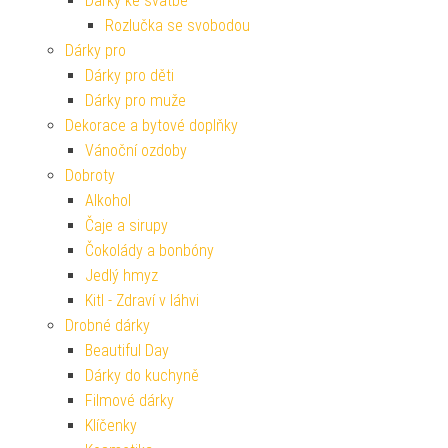
Dárky ke svatbě
Rozlučka se svobodou
Dárky pro
Dárky pro děti
Dárky pro muže
Dekorace a bytové doplňky
Vánoční ozdoby
Dobroty
Alkohol
Čaje a sirupy
Čokolády a bonbóny
Jedlý hmyz
Kitl - Zdraví v láhvi
Drobné dárky
Beautiful Day
Dárky do kuchyně
Filmové dárky
Klíčenky