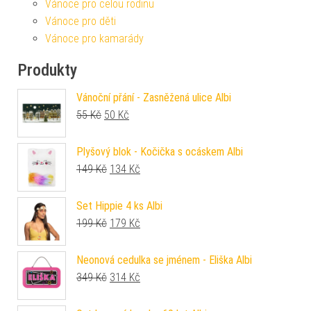
Vánoce pro celou rodinu
Vánoce pro děti
Vánoce pro kamarády
Produkty
Vánoční přání - Zasněžená ulice Albi
Původní cena byla: 55 Kč.
Aktuální cena je: 50 Kč.
55
Kč
50
Kč
Plyšový blok - Kočička s ocáskem Albi
Původní cena byla: 149 Kč.
Aktuální cena je: 134 Kč.
149
Kč
134
Kč
Set Hippie 4 ks Albi
Původní cena byla: 199 Kč.
Aktuální cena je: 179 Kč.
199
Kč
179
Kč
Neonová cedulka se jménem - Eliška Albi
Původní cena byla: 349 Kč.
Aktuální cena je: 314 Kč.
349
Kč
314
Kč