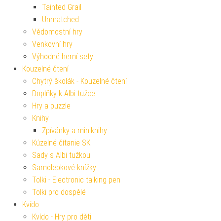
Tainted Grail
Unmatched
Vědomostní hry
Venkovní hry
Výhodné herní sety
Kouzelné čtení
Chytrý školák - Kouzelné čtení
Doplňky k Albi tužce
Hry a puzzle
Knihy
Zpívánky a miniknihy
Kúzelné čítanie SK
Sady s Albi tužkou
Samolepkové knížky
Tolki - Electronic talking pen
Tolki pro dospělé
Kvído
Kvído - Hry pro děti