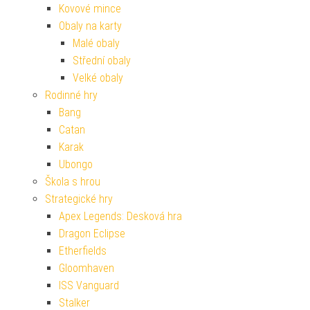
Kovové mince
Obaly na karty
Malé obaly
Střední obaly
Velké obaly
Rodinné hry
Bang
Catan
Karak
Ubongo
Škola s hrou
Strategické hry
Apex Legends: Desková hra
Dragon Eclipse
Etherfields
Gloomhaven
ISS Vanguard
Stalker