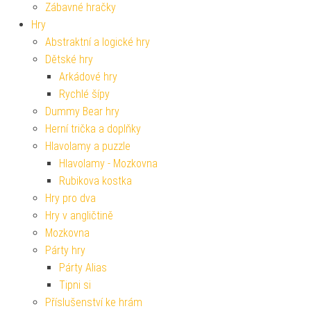
Zábavné hračky
Hry
Abstraktní a logické hry
Dětské hry
Arkádové hry
Rychlé šípy
Dummy Bear hry
Herní trička a doplňky
Hlavolamy a puzzle
Hlavolamy - Mozkovna
Rubikova kostka
Hry pro dva
Hry v angličtině
Mozkovna
Párty hry
Párty Alias
Tipni si
Příslušenství ke hrám