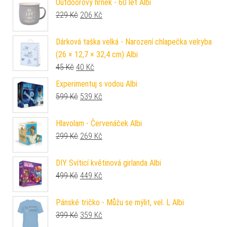
Outdoorový hrnek - 60 let Albi
Původní cena byla: 229 Kč.
Aktuální cena je: 206 Kč.
229
Kč
206
Kč
Dárková taška velká - Narození chlapečka velryba
(26 × 12,7 × 32,4 cm) Albi
Původní cena byla: 45 Kč.
Aktuální cena je: 40 Kč.
45
Kč
40
Kč
Experimentuj s vodou Albi
Původní cena byla: 599 Kč.
Aktuální cena je: 539 Kč.
599
Kč
539
Kč
Hlavolam - Červenáček Albi
Původní cena byla: 299 Kč.
Aktuální cena je: 269 Kč.
299
Kč
269
Kč
DIY Svíticí květinová girlanda Albi
Původní cena byla: 499 Kč.
Aktuální cena je: 449 Kč.
499
Kč
449
Kč
Pánské tričko - Můžu se mýlit, vel. L Albi
Původní cena byla: 399 Kč.
Aktuální cena je: 359 Kč.
399
Kč
359
Kč