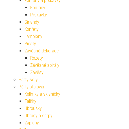
Fontány a prskavky
Fontány
Prskavky
Girlandy
Konfety
Lampiony
Piňaty
Závěsné dekorace
Rozety
Závěsné spirály
Závěsy
Párty sety
Párty stolování
Kelímky a skleničky
Talířky
Ubrousky
Ubrusy a šerpy
Zápichy