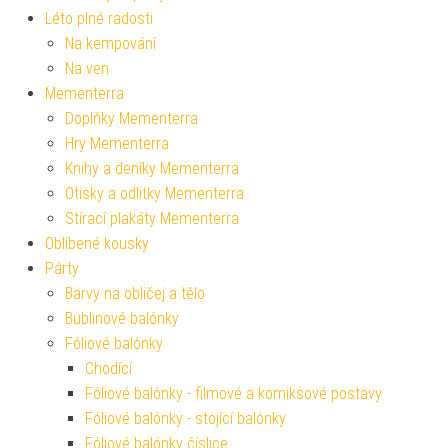
Léto plné radosti
Na kempování
Na ven
Mementerra
Doplňky Mementerra
Hry Mementerra
Knihy a deníky Mementerra
Otisky a odlitky Mementerra
Stírací plakáty Mementerra
Oblíbené kousky
Párty
Barvy na obličej a tělo
Bublinové balónky
Fóliové balónky
Chodící
Fóliové balónky - filmové a komiksové postavy
Fóliové balónky - stojící balónky
Fóliové balónky číslice