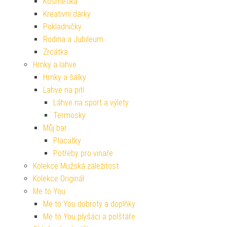
Kosmetika
Kreativní dárky
Pokladničky
Rodina a Jubileum
Zrcátka
Hrnky a lahve
Hrnky a šálky
Lahve na pití
Láhve na sport a výlety
Termosky
Můj bar
Placatky
Potřeby pro vinaře
Kolekce Mužská záležitost
Kolekce Originál
Me to You
Me to You dobroty a doplňky
Me to You plyšáci a polštáře