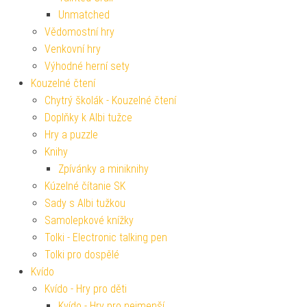
Unmatched
Vědomostní hry
Venkovní hry
Výhodné herní sety
Kouzelné čtení
Chytrý školák - Kouzelné čtení
Doplňky k Albi tužce
Hry a puzzle
Knihy
Zpívánky a miniknihy
Kúzelné čítanie SK
Sady s Albi tužkou
Samolepkové knížky
Tolki - Electronic talking pen
Tolki pro dospělé
Kvído
Kvído - Hry pro děti
Kvído - Hry pro nejmenší