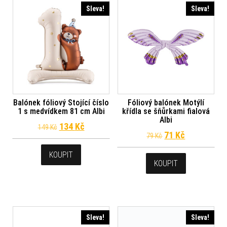
Sleva!
Sleva!
Balónek fóliový Stojící číslo
Fóliový balónek Motýlí
1 s medvídkem 81 cm Albi
křídla se šňůrkami fialová
Albi
Původní cena byla: 149 Kč.
Aktuální cena je: 134 Kč.
134
Kč
149
Kč
Původní cena byl
Aktuální ce
71
Kč
79
Kč
KOUPIT
KOUPIT
Sleva!
Sleva!