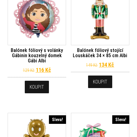
Balónek fóliový s volánky
Balónek fóliový stojící
Gábinin kouzelný domek
Louskáček 34 × 85 cm Albi
Gábi Albi
Původní cena byl
Aktuální c
134
Kč
149
Kč
Původní cena byla: 129 Kč.
Aktuální cena je: 116 Kč.
116
Kč
129
Kč
KOUPIT
KOUPIT
Sleva!
Sleva!