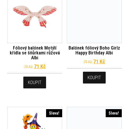
Fóliový balónek Motýlí
Balónek fóliový Boho Girlz
křídla se šňůrkami růžová
Happy Birthday Albi
Albi
Původní cena byl
Aktuální ce
71
Kč
79
Kč
Původní cena byla: 79 Kč.
Aktuální cena je: 71 Kč.
71
Kč
79
Kč
KOUPIT
KOUPIT
Sleva!
Sleva!