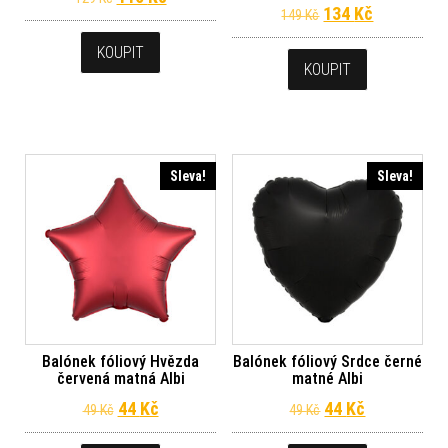
Původní cena byl
Aktuální c
134
Kč
149
Kč
KOUPIT
KOUPIT
Sleva!
Sleva!
Balónek fóliový Hvězda
Balónek fóliový Srdce černé
červená matná Albi
matné Albi
Původní cena byla: 49 Kč.
Aktuální cena je: 44 Kč.
Původní cena byl
Aktuální ce
44
Kč
44
Kč
49
Kč
49
Kč