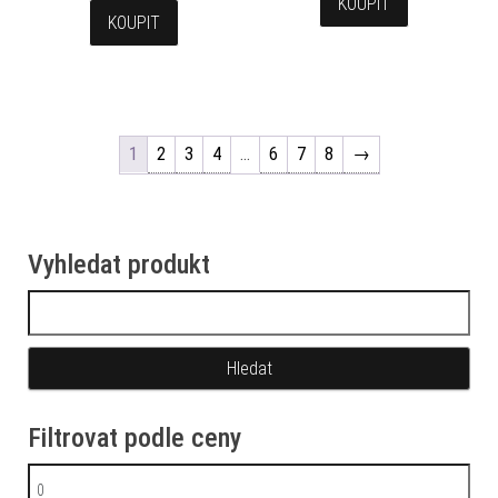
KOUPIT
KOUPIT
1
2
3
4
…
6
7
8
→
Vyhledat produkt
Vyhledávání
Filtrovat podle ceny
Minimální cena