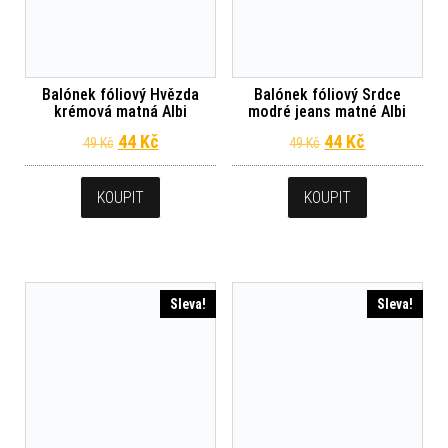
Balónek fóliový Hvězda
Balónek fóliový Srdce
krémová matná Albi
modré jeans matné Albi
Původní cena byla: 49 Kč.
Aktuální cena je: 44 Kč.
Původní cena byl
Aktuální ce
44
Kč
44
Kč
49
Kč
49
Kč
KOUPIT
KOUPIT
Sleva!
Sleva!