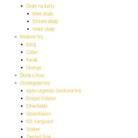
Obaly na karty
Malé obaly
Střední obaly
Velké obaly
Rodinné hry
Bang
Catan
Karak
Ubongo
Škola s hrou
Strategické hry
Apex Legends: Desková hra
Dragon Eclipse
Etherfields
Gloomhaven
ISS Vanguard
Stalker
Tainted Grail