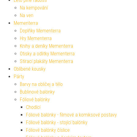
Léto plné radosti
Na kempování
Na ven
Mementerra
Doplňky Mementerra
Hry Mementerra
Knihy a deníky Mementerra
Otisky a odlitky Mementerra
Stírací plakáty Mementerra
Oblíbené kousky
Párty
Barvy na obličej a tělo
Bublinové balónky
Fóliové balónky
Chodící
Fóliové balónky - filmové a komiksové postavy
Fóliové balónky - stojící balónky
Fóliové balónky číslice