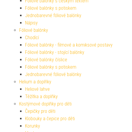
Fóliové balónky s českým textem
Fóliové balónky s potiskem
Jednobarevné fóliové balónky
Nápisy
Fóliové balónky
Chodící
Fóliové balónky - filmové a komiksové postavy
Fóliové balónky - stojící balónky
Fóliové balónky číslice
Fóliové balónky s potiskem
Jednobarevné fóliové balónky
Helium a doplňky
Heliové lahve
Těžítka a doplňky
Kostýmové doplňky pro děti
Čepičky pro děti
Klobouky a čepice pro děti
Korunky