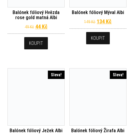
Balónek fóliový Hvězda
Balónek fóliový Mýval Albi
rose gold matná Albi
Původní cena byl
Aktuální c
134
Kč
149
Kč
Původní cena byla: 49 Kč.
Aktuální cena je: 44 Kč.
44
Kč
49
Kč
KOUPIT
KOUPIT
Sleva!
Sleva!
Balónek fóliový Ježek Albi
Balónek fóliový Žirafa Albi