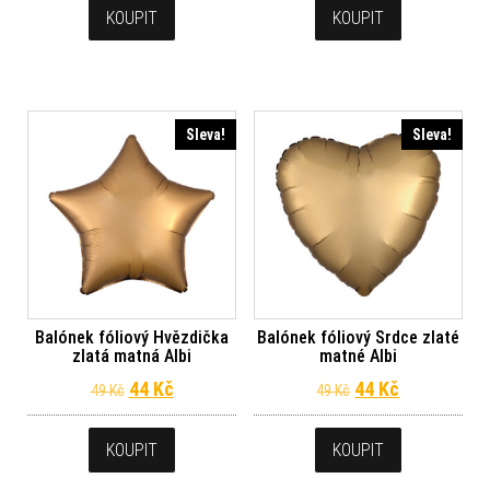
KOUPIT
KOUPIT
Sleva!
Sleva!
Balónek fóliový Hvězdička
Balónek fóliový Srdce zlaté
zlatá matná Albi
matné Albi
Původní cena byla: 49 Kč.
Aktuální cena je: 44 Kč.
Původní cena byl
Aktuální ce
44
Kč
44
Kč
49
Kč
49
Kč
KOUPIT
KOUPIT