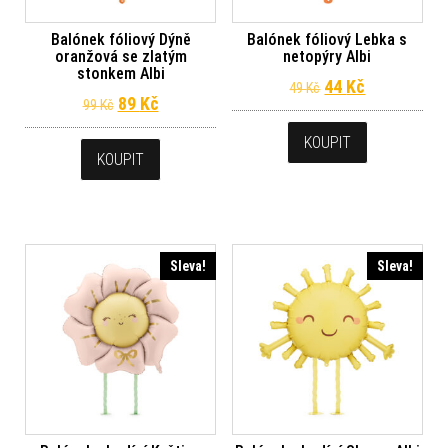
Balónek fóliový Dýně
Balónek fóliový Lebka s
oranžová se zlatým
netopýry Albi
stonkem Albi
Původní cena byl
Aktuální ce
44
Kč
49
Kč
Původní cena byla: 99 Kč.
Aktuální cena je: 89 Kč.
89
Kč
99
Kč
KOUPIT
KOUPIT
Sleva!
Sleva!