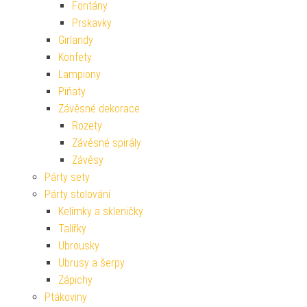
Fontány
Prskavky
Girlandy
Konfety
Lampiony
Piňaty
Závěsné dekorace
Rozety
Závěsné spirály
Závěsy
Párty sety
Párty stolování
Kelímky a skleničky
Talířky
Ubrousky
Ubrusy a šerpy
Zápichy
Ptákoviny