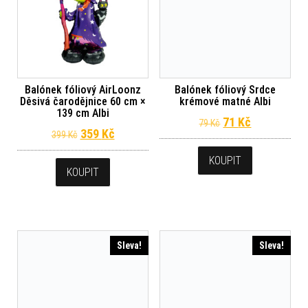
Balónek fóliový AirLoonz
Balónek fóliový Srdce
Děsivá čarodějnice 60 cm ×
krémové matné Albi
139 cm Albi
Původní cena byl
Aktuální ce
71
Kč
79
Kč
Původní cena byla: 399 Kč.
Aktuální cena je: 359 Kč.
359
Kč
399
Kč
KOUPIT
KOUPIT
Sleva!
Sleva!