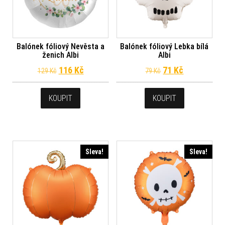
Balónek fóliový Nevěsta a
Balónek fóliový Lebka bílá
ženich Albi
Albi
Původní cena byla: 129 Kč.
Aktuální cena je: 116 Kč.
Původní cena byl
Aktuální ce
116
Kč
71
Kč
129
Kč
79
Kč
KOUPIT
KOUPIT
Sleva!
Sleva!