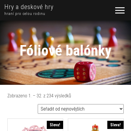
Hry a deskové hry
hraní pro celou rodinu
Fóliové balónky
Seřazeno od nejnovějších
Zobrazeno 1. – 32. z 234 výsledků
Sleva!
Sleva!