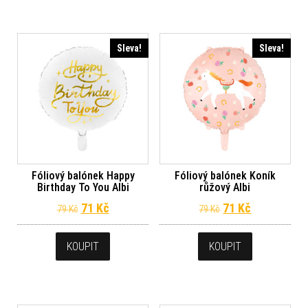
Sleva!
Sleva!
Fóliový balónek Happy
Fóliový balónek Koník
Birthday To You Albi
růžový Albi
Původní cena byla: 79 Kč.
Aktuální cena je: 71 Kč.
Původní cena byl
Aktuální ce
71
Kč
71
Kč
79
Kč
79
Kč
KOUPIT
KOUPIT