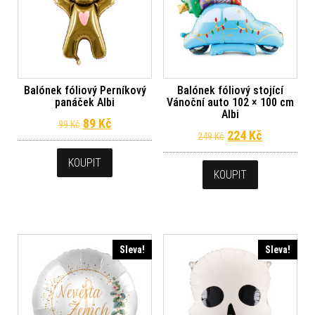
Balónek fóliový Perníkový
Balónek fóliový stojící
panáček Albi
Vánoční auto 102 × 100 cm
Albi
Původní cena byla: 99 Kč.
Aktuální cena je: 89 Kč.
89
Kč
99
Kč
Původní cena byl
Aktuální c
224
Kč
249
Kč
KOUPIT
KOUPIT
Sleva!
Sleva!