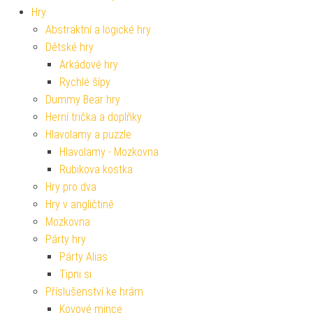
Hry
Abstraktní a logické hry
Dětské hry
Arkádové hry
Rychlé šípy
Dummy Bear hry
Herní trička a doplňky
Hlavolamy a puzzle
Hlavolamy - Mozkovna
Rubikova kostka
Hry pro dva
Hry v angličtině
Mozkovna
Párty hry
Párty Alias
Tipni si
Příslušenství ke hrám
Kovové mince