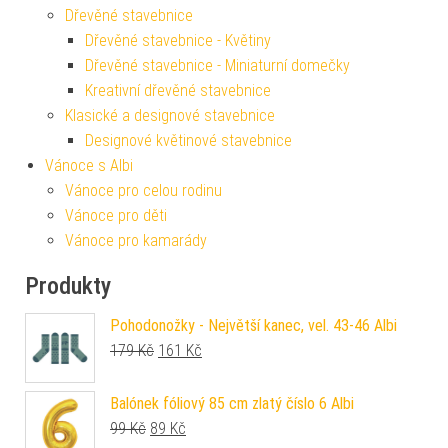
Dřevěné stavebnice
Dřevěné stavebnice - Květiny
Dřevěné stavebnice - Miniaturní domečky
Kreativní dřevěné stavebnice
Klasické a designové stavebnice
Designové květinové stavebnice
Vánoce s Albi
Vánoce pro celou rodinu
Vánoce pro děti
Vánoce pro kamarády
Produkty
Pohodonožky - Největší kanec, vel. 43-46 Albi
Původní cena byla: 179 Kč.
Aktuální cena je: 161 Kč.
179
Kč
161
Kč
Balónek fóliový 85 cm zlatý číslo 6 Albi
Původní cena byla: 99 Kč.
Aktuální cena je: 89 Kč.
99
Kč
89
Kč