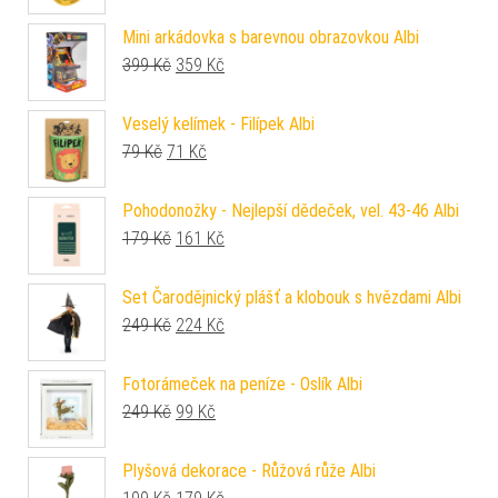
Mini arkádovka s barevnou obrazovkou Albi
Původní cena byla: 399 Kč.
Aktuální cena je: 359 Kč.
399
Kč
359
Kč
Veselý kelímek - Filípek Albi
Původní cena byla: 79 Kč.
Aktuální cena je: 71 Kč.
79
Kč
71
Kč
Pohodonožky - Nejlepší dědeček, vel. 43-46 Albi
Původní cena byla: 179 Kč.
Aktuální cena je: 161 Kč.
179
Kč
161
Kč
Set Čarodějnický plášť a klobouk s hvězdami Albi
Původní cena byla: 249 Kč.
Aktuální cena je: 224 Kč.
249
Kč
224
Kč
Fotorámeček na peníze - Oslík Albi
Původní cena byla: 249 Kč.
Aktuální cena je: 99 Kč.
249
Kč
99
Kč
Plyšová dekorace - Růžová růže Albi
Původní cena byla: 199 Kč.
Aktuální cena je: 179 Kč.