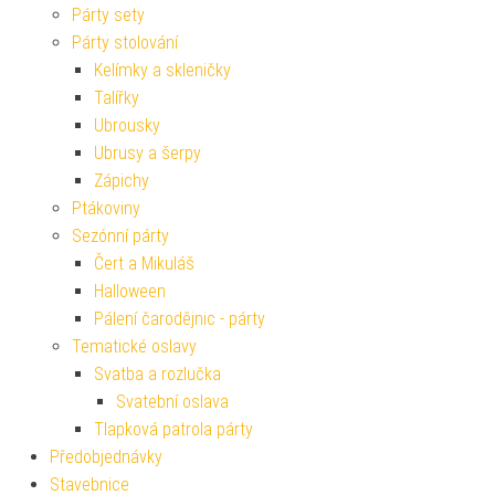
Párty sety
Párty stolování
Kelímky a skleničky
Talířky
Ubrousky
Ubrusy a šerpy
Zápichy
Ptákoviny
Sezónní párty
Čert a Mikuláš
Halloween
Pálení čarodějnic - párty
Tematické oslavy
Svatba a rozlučka
Svatební oslava
Tlapková patrola párty
Předobjednávky
Stavebnice