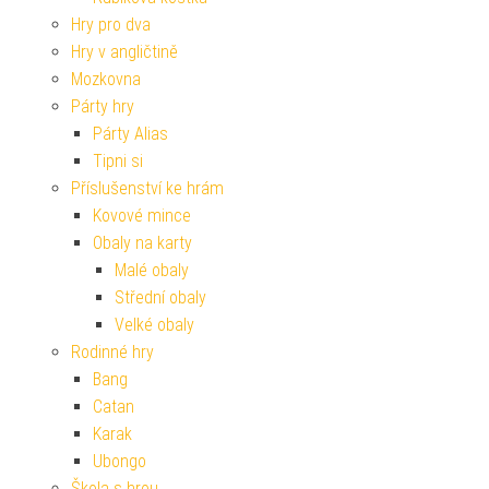
Hry pro dva
Hry v angličtině
Mozkovna
Párty hry
Párty Alias
Tipni si
Příslušenství ke hrám
Kovové mince
Obaly na karty
Malé obaly
Střední obaly
Velké obaly
Rodinné hry
Bang
Catan
Karak
Ubongo
Škola s hrou