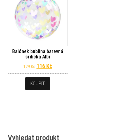
Balónek bublina barevná
srdíčka Albi
Původní cena byla: 129 Kč.
Aktuální cena je: 116 Kč.
116
Kč
129
Kč
KOUPIT
Vyhledat produkt