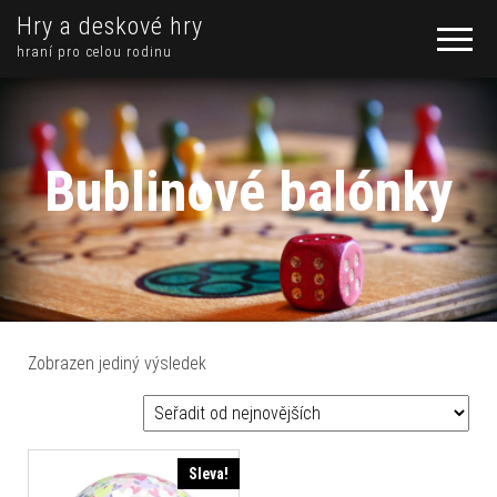
Hry a deskové hry
hraní pro celou rodinu
Bublinové balónky
Zobrazen jediný výsledek
Sleva!