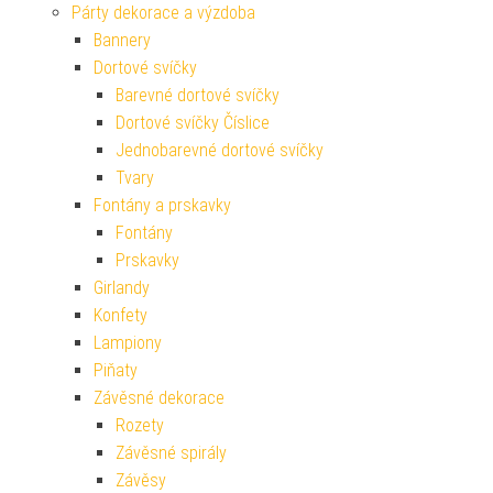
Párty dekorace a výzdoba
Bannery
Dortové svíčky
Barevné dortové svíčky
Dortové svíčky Číslice
Jednobarevné dortové svíčky
Tvary
Fontány a prskavky
Fontány
Prskavky
Girlandy
Konfety
Lampiony
Piňaty
Závěsné dekorace
Rozety
Závěsné spirály
Závěsy