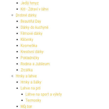
Jedlý hmyz
Kitl - Zdraví v láhvi
Drobné dárky
Beautiful Day
Dárky do kuchyně
Filmové dárky
Klíčenky
Kosmetika
Kreativní dárky
Pokladničky
Rodina a Jubileum
Zrcátka
Hrnky a lahve
Hrnky a šálky
Lahve na pití
Láhve na sport a výlety
Termosky
Můj bar