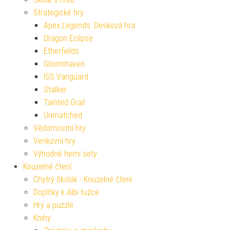
Strategické hry
Apex Legends: Desková hra
Dragon Eclipse
Etherfields
Gloomhaven
ISS Vanguard
Stalker
Tainted Grail
Unmatched
Vědomostní hry
Venkovní hry
Výhodné herní sety
Kouzelné čtení
Chytrý školák - Kouzelné čtení
Doplňky k Albi tužce
Hry a puzzle
Knihy