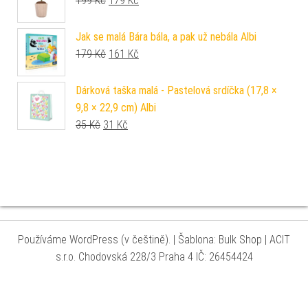
199
Kč
179
Kč
Jak se malá Bára bála, a pak už nebála Albi
Původní cena byla: 179 Kč.
Aktuální cena je: 161 Kč.
179
Kč
161
Kč
Dárková taška malá - Pastelová srdíčka (17,8 ×
9,8 × 22,9 cm) Albi
Původní cena byla: 35 Kč.
Aktuální cena je: 31 Kč.
35
Kč
31
Kč
Používáme WordPress (v češtině).
|
Šablona: Bulk Shop
| ACIT
s.r.o. Chodovská 228/3 Praha 4 IČ: 26454424