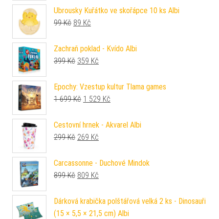
Ubrousky Kuřátko ve skořápce 10 ks Albi
Původní cena byla: 99 Kč.
Aktuální cena je: 89 Kč.
99
Kč
89
Kč
Zachraň poklad - Kvído Albi
Původní cena byla: 399 Kč.
Aktuální cena je: 359 Kč.
399
Kč
359
Kč
Epochy: Vzestup kultur Tlama games
Původní cena byla: 1 699 Kč.
Aktuální cena je: 1 529 Kč.
1 699
Kč
1 529
Kč
Cestovní hrnek - Akvarel Albi
Původní cena byla: 299 Kč.
Aktuální cena je: 269 Kč.
299
Kč
269
Kč
Carcassonne - Duchové Mindok
Původní cena byla: 899 Kč.
Aktuální cena je: 809 Kč.
899
Kč
809
Kč
Dárková krabička polštářová velká 2 ks - Dinosauři
(15 × 5,5 × 21,5 cm) Albi