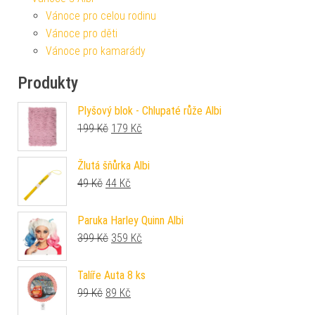
Vánoce pro celou rodinu
Vánoce pro děti
Vánoce pro kamarády
Produkty
Plyšový blok - Chlupaté růže Albi
Původní cena byla: 199 Kč.
Aktuální cena je: 179 Kč.
199
Kč
179
Kč
Žlutá šňůrka Albi
Původní cena byla: 49 Kč.
Aktuální cena je: 44 Kč.
49
Kč
44
Kč
Paruka Harley Quinn Albi
Původní cena byla: 399 Kč.
Aktuální cena je: 359 Kč.
399
Kč
359
Kč
Talíře Auta 8 ks
Původní cena byla: 99 Kč.
Aktuální cena je: 89 Kč.
99
Kč
89
Kč