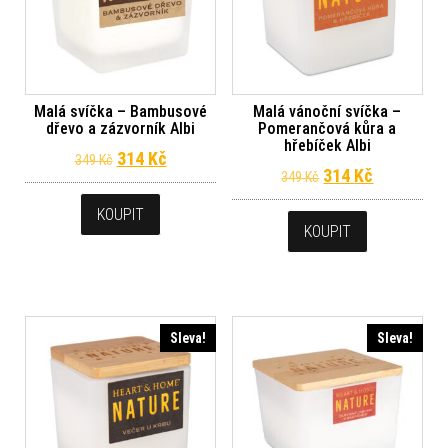
Malá svíčka – Bambusové
Malá vánoční svíčka –
dřevo a zázvorník Albi
Pomerančová kůra a
hřebíček Albi
Původní cena byla: 349 Kč.
Aktuální cena je: 314 Kč.
314
Kč
349
Kč
Původní cena byl
Aktuální c
314
Kč
349
Kč
KOUPIT
KOUPIT
Sleva!
Sleva!