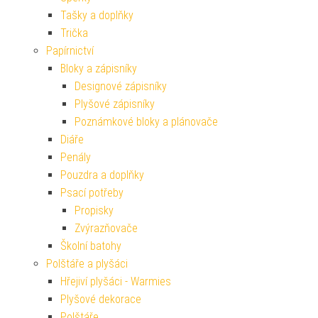
Tašky a doplňky
Trička
Papírnictví
Bloky a zápisníky
Designové zápisníky
Plyšové zápisníky
Poznámkové bloky a plánovače
Diáře
Penály
Pouzdra a doplňky
Psací potřeby
Propisky
Zvýrazňovače
Školní batohy
Polštáře a plyšáci
Hřejiví plyšáci - Warmies
Plyšové dekorace
Polštáře