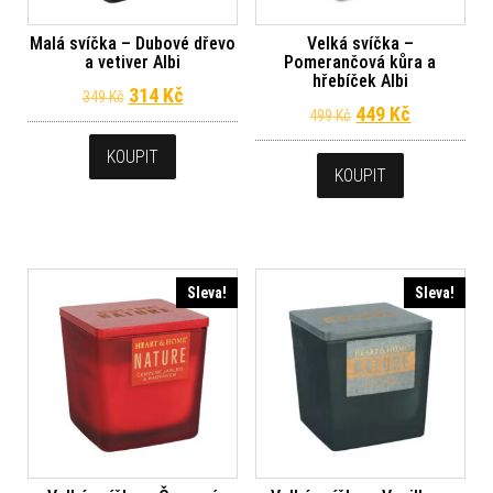
Malá svíčka – Dubové dřevo
Velká svíčka –
a vetiver Albi
Pomerančová kůra a
hřebíček Albi
Původní cena byla: 349 Kč.
Aktuální cena je: 314 Kč.
314
Kč
349
Kč
Původní cena byl
Aktuální c
449
Kč
499
Kč
KOUPIT
KOUPIT
Sleva!
Sleva!