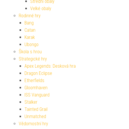
Střední obaly
Velké obaly
Rodinné hry
Bang
Catan
Karak
Ubongo
Škola s hrou
Strategické hry
Apex Legends: Desková hra
Dragon Eclipse
Etherfields
Gloomhaven
ISS Vanguard
Stalker
Tainted Grail
Unmatched
Vědomostní hry