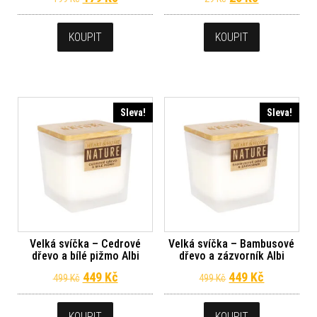
KOUPIT
KOUPIT
Sleva!
Sleva!
Velká svíčka – Cedrové
Velká svíčka – Bambusové
dřevo a bílé pižmo Albi
dřevo a zázvorník Albi
Původní cena byla: 499 Kč.
Aktuální cena je: 449 Kč.
Původní cena byl
Aktuální c
449
Kč
449
Kč
499
Kč
499
Kč
KOUPIT
KOUPIT