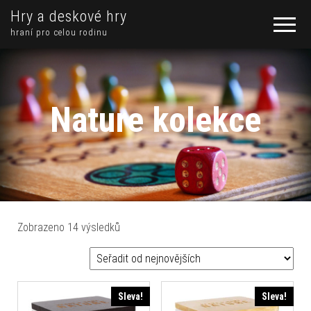
Hry a deskové hry
hraní pro celou rodinu
Nature kolekce
Seřazeno od nejnovějších
Zobrazeno 14 výsledků
Sleva!
Sleva!