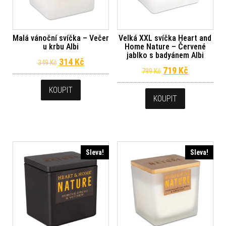
Malá vánoční svíčka – Večer
Velká XXL svíčka Heart and
u krbu Albi
Home Nature – Červené
jablko s badyánem Albi
Původní cena byla: 349 Kč.
Aktuální cena je: 314 Kč.
314
Kč
349
Kč
Původní cena byl
Aktuální c
719
Kč
799
Kč
KOUPIT
KOUPIT
Sleva!
Sleva!