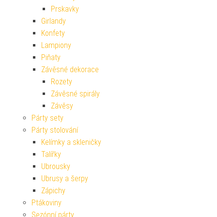
Prskavky
Girlandy
Konfety
Lampiony
Piňaty
Závěsné dekorace
Rozety
Závěsné spirály
Závěsy
Párty sety
Párty stolování
Kelímky a skleničky
Talířky
Ubrousky
Ubrusy a šerpy
Zápichy
Ptákoviny
Sezónní párty