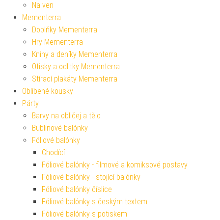
Na ven
Mementerra
Doplňky Mementerra
Hry Mementerra
Knihy a deníky Mementerra
Otisky a odlitky Mementerra
Stírací plakáty Mementerra
Oblíbené kousky
Párty
Barvy na obličej a tělo
Bublinové balónky
Fóliové balónky
Chodící
Fóliové balónky - filmové a komiksové postavy
Fóliové balónky - stojící balónky
Fóliové balónky číslice
Fóliové balónky s českým textem
Fóliové balónky s potiskem