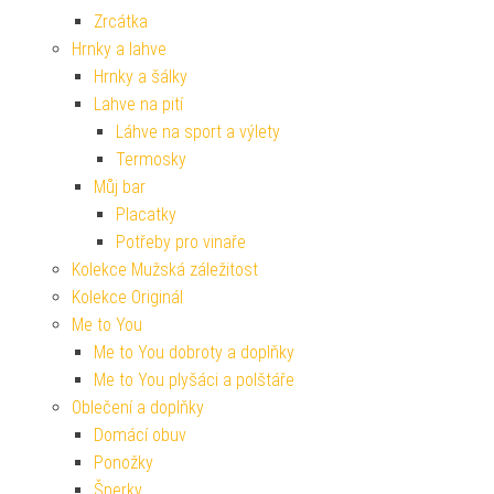
Zrcátka
Hrnky a lahve
Hrnky a šálky
Lahve na pití
Láhve na sport a výlety
Termosky
Můj bar
Placatky
Potřeby pro vinaře
Kolekce Mužská záležitost
Kolekce Originál
Me to You
Me to You dobroty a doplňky
Me to You plyšáci a polštáře
Oblečení a doplňky
Domácí obuv
Ponožky
Šperky