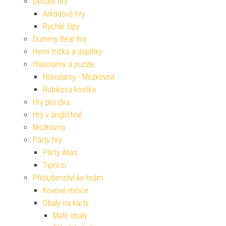
Dětské hry
Arkádové hry
Rychlé šípy
Dummy Bear hry
Herní trička a doplňky
Hlavolamy a puzzle
Hlavolamy - Mozkovna
Rubikova kostka
Hry pro dva
Hry v angličtině
Mozkovna
Párty hry
Párty Alias
Tipni si
Příslušenství ke hrám
Kovové mince
Obaly na karty
Malé obaly