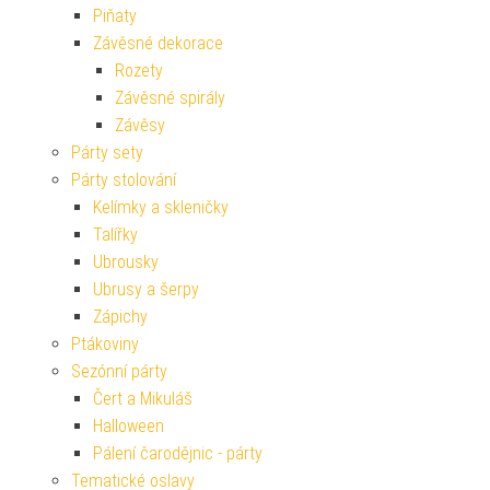
Piňaty
Závěsné dekorace
Rozety
Závěsné spirály
Závěsy
Párty sety
Párty stolování
Kelímky a skleničky
Talířky
Ubrousky
Ubrusy a šerpy
Zápichy
Ptákoviny
Sezónní párty
Čert a Mikuláš
Halloween
Pálení čarodějnic - párty
Tematické oslavy