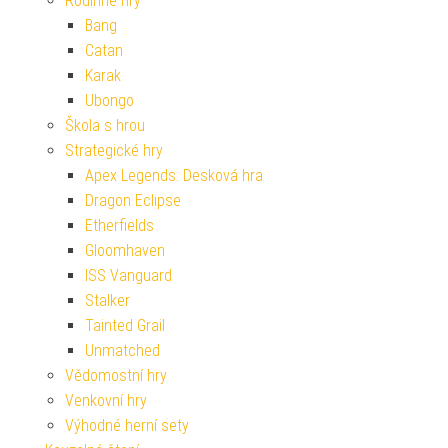
Rodinné hry
Bang
Catan
Karak
Ubongo
Škola s hrou
Strategické hry
Apex Legends: Desková hra
Dragon Eclipse
Etherfields
Gloomhaven
ISS Vanguard
Stalker
Tainted Grail
Unmatched
Vědomostní hry
Venkovní hry
Výhodné herní sety