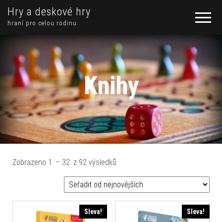
Hry a deskové hry
hraní pro celou rodinu
Knihy
Seřazeno od nejnovějších
Zobrazeno 1. – 32. z 92 výsledků
Sleva!
Sleva!