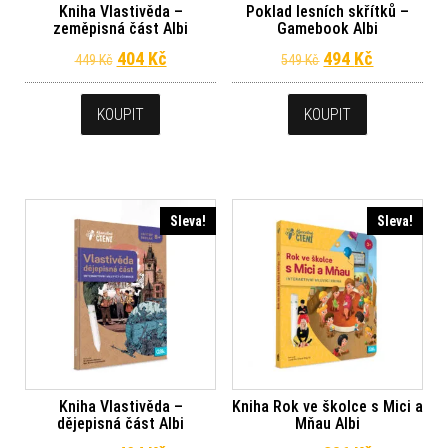
Kniha Vlastivěda –
Poklad lesních skřítků –
zeměpisná část Albi
Gamebook Albi
Původní cena byla: 449 Kč.
Aktuální cena je: 404 Kč.
Původní cena byl
Aktuální c
404
Kč
494
Kč
449
Kč
549
Kč
KOUPIT
KOUPIT
Sleva!
Sleva!
Kniha Vlastivěda –
Kniha Rok ve školce s Mici a
dějepisná část Albi
Mňau Albi