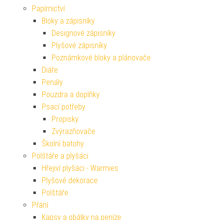
Papírnictví
Bloky a zápisníky
Designové zápisníky
Plyšové zápisníky
Poznámkové bloky a plánovače
Diáře
Penály
Pouzdra a doplňky
Psací potřeby
Propisky
Zvýrazňovače
Školní batohy
Polštáře a plyšáci
Hřejiví plyšáci - Warmies
Plyšové dekorace
Polštáře
Přání
Kapsy a obálky na peníze