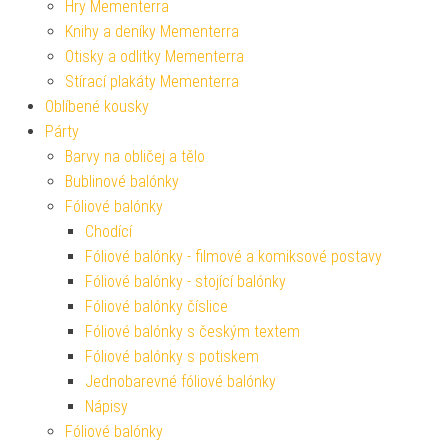
Hry Mementerra
Knihy a deníky Mementerra
Otisky a odlitky Mementerra
Stírací plakáty Mementerra
Oblíbené kousky
Párty
Barvy na obličej a tělo
Bublinové balónky
Fóliové balónky
Chodící
Fóliové balónky - filmové a komiksové postavy
Fóliové balónky - stojící balónky
Fóliové balónky číslice
Fóliové balónky s českým textem
Fóliové balónky s potiskem
Jednobarevné fóliové balónky
Nápisy
Fóliové balónky