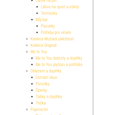
Lahve na pití
Láhve na sport a výlety
Termosky
Můj bar
Placatky
Potřeby pro vinaře
Kolekce Mužská záležitost
Kolekce Originál
Me to You
Me to You dobroty a doplňky
Me to You plyšáci a polštáře
Oblečení a doplňky
Domácí obuv
Ponožky
Šperky
Tašky a doplňky
Trička
Papírnictví