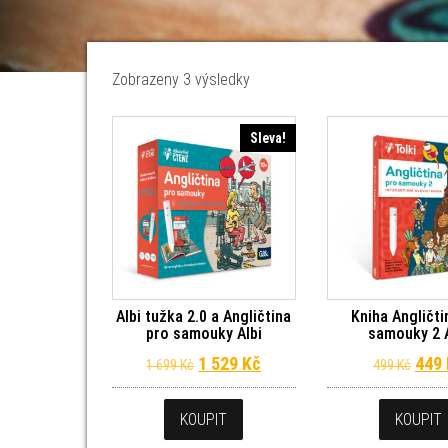
Seřazeno od nejnovějších
Zobrazeny 3 výsledky
Sleva!
Albi tužka 2.0 a Angličtina
Kniha Angličti
pro samouky Albi
samouky 2 A
Původní cena byla: 1 699 Kč.
Aktuální cena je: 1 529 Kč
Půvo
1 529
Kč
449
1 699
Kč
499
Kč
KOUPIT
KOUPIT