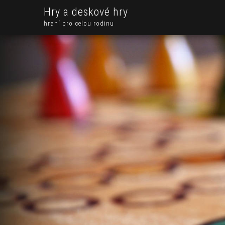
Hry a deskové hry
hraní pro celou rodinu