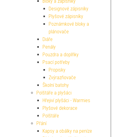
Bloky a zápisníky
Designové zápisníky
Plyšové zápisníky
Poznámkové bloky a
plánovače
Diáře
Penály
Pouzdra a doplňky
Psací potřeby
Propisky
Zvýrazňovače
Školní batohy
Polštáře a plyšáci
Hřejiví plyšáci - Warmies
Plyšové dekorace
Polštáře
Přání
Kapsy a obálky na peníze