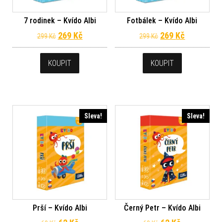
7 rodinek – Kvído Albi
Fotbálek – Kvído Albi
Původní cena byla: 299 Kč.
Aktuální cena je: 269 Kč.
Původní cena byl
Aktuální c
269
Kč
269
Kč
299
Kč
299
Kč
KOUPIT
KOUPIT
Sleva!
Sleva!
Prší – Kvído Albi
Černý Petr – Kvído Albi