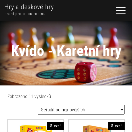
Hry a deskové hry
hraní pro celou rodinu
Kvído - Karetní hry
Seřazeno od nejnovějších
Zobrazeno 11 výsledků
Sleva!
Sleva!