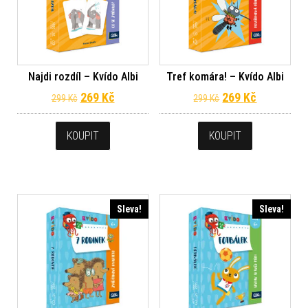
Najdi rozdíl – Kvído Albi
Tref komára! – Kvído Albi
Původní cena byla: 299 Kč.
Aktuální cena je: 269 Kč.
Původní cena byl
Aktuální c
269
Kč
269
Kč
299
Kč
299
Kč
KOUPIT
KOUPIT
Sleva!
Sleva!