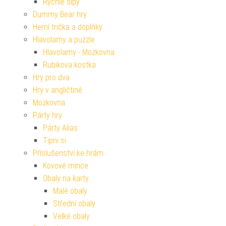
Rychlé šípy
Dummy Bear hry
Herní trička a doplňky
Hlavolamy a puzzle
Hlavolamy - Mozkovna
Rubikova kostka
Hry pro dva
Hry v angličtině
Mozkovna
Párty hry
Párty Alias
Tipni si
Příslušenství ke hrám
Kovové mince
Obaly na karty
Malé obaly
Střední obaly
Velké obaly