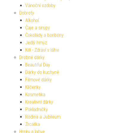
Vánoční ozdoby
Dobroty
Alkohol
Čaje a sirupy
Čokolády a bonbóny
Jedlý hmyz
Kitl - Zdraví v láhvi
Drobné dárky
Beautiful Day
Dárky do kuchyně
Filmové dárky
Klíčenky
Kosmetika
Kreativní dárky
Pokladničky
Rodina a Jubileum
Zrcátka
Hrnky a lahve