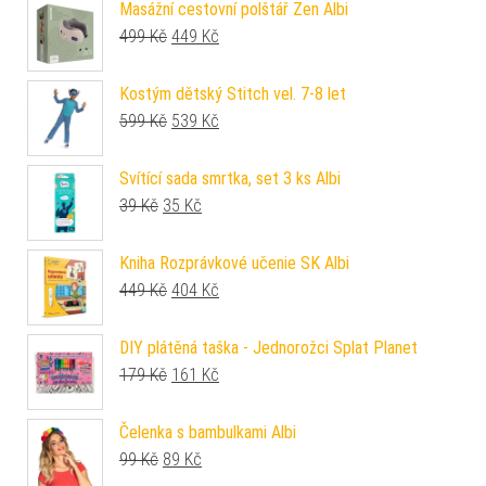
Masážní cestovní polštář Zen Albi
Původní cena byla: 499 Kč.
Aktuální cena je: 449 Kč.
499
Kč
449
Kč
Kostým dětský Stitch vel. 7-8 let
Původní cena byla: 599 Kč.
Aktuální cena je: 539 Kč.
599
Kč
539
Kč
Svítící sada smrtka, set 3 ks Albi
Původní cena byla: 39 Kč.
Aktuální cena je: 35 Kč.
39
Kč
35
Kč
Kniha Rozprávkové učenie SK Albi
Původní cena byla: 449 Kč.
Aktuální cena je: 404 Kč.
449
Kč
404
Kč
DIY plátěná taška - Jednorožci Splat Planet
Původní cena byla: 179 Kč.
Aktuální cena je: 161 Kč.
179
Kč
161
Kč
Čelenka s bambulkami Albi
Původní cena byla: 99 Kč.
Aktuální cena je: 89 Kč.
99
Kč
89
Kč