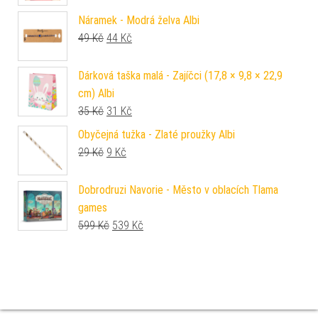
Náramek - Modrá želva Albi
Původní cena byla: 49 Kč.
Aktuální cena je: 44 Kč.
49
Kč
44
Kč
Dárková taška malá - Zajíčci (17,8 × 9,8 × 22,9
cm) Albi
Původní cena byla: 35 Kč.
Aktuální cena je: 31 Kč.
35
Kč
31
Kč
Obyčejná tužka - Zlaté proužky Albi
Původní cena byla: 29 Kč.
Aktuální cena je: 9 Kč.
29
Kč
9
Kč
Dobrodruzi Navorie - Město v oblacích Tlama
games
Původní cena byla: 599 Kč.
Aktuální cena je: 539 Kč.
599
Kč
539
Kč