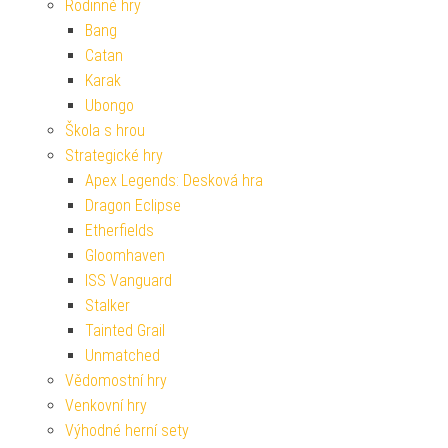
Rodinné hry
Bang
Catan
Karak
Ubongo
Škola s hrou
Strategické hry
Apex Legends: Desková hra
Dragon Eclipse
Etherfields
Gloomhaven
ISS Vanguard
Stalker
Tainted Grail
Unmatched
Vědomostní hry
Venkovní hry
Výhodné herní sety