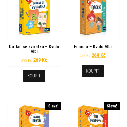
Dotkni se zvířátka – Kvído
Emocio – Kvído Albi
Albi
Původní cena byl
Aktuální c
269
Kč
299
Kč
Původní cena byla: 299 Kč.
Aktuální cena je: 269 Kč.
269
Kč
299
Kč
KOUPIT
KOUPIT
Sleva!
Sleva!