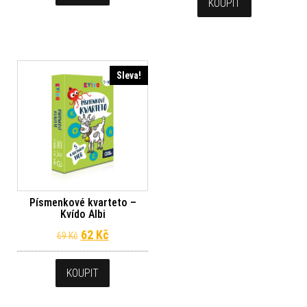
KOUPIT
Sleva!
Písmenkové kvarteto –
Kvído Albi
Původní cena byla: 69 Kč.
Aktuální cena je: 62 Kč.
62
Kč
69
Kč
KOUPIT