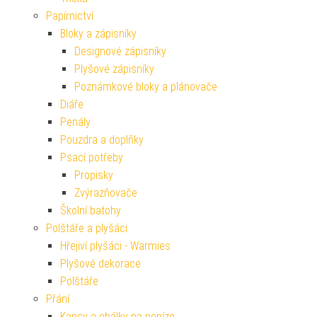
Papírnictví
Bloky a zápisníky
Designové zápisníky
Plyšové zápisníky
Poznámkové bloky a plánovače
Diáře
Penály
Pouzdra a doplňky
Psací potřeby
Propisky
Zvýrazňovače
Školní batohy
Polštáře a plyšáci
Hřejiví plyšáci - Warmies
Plyšové dekorace
Polštáře
Přání
Kapsy a obálky na peníze