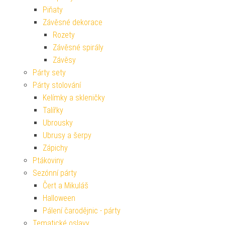
Piňaty
Závěsné dekorace
Rozety
Závěsné spirály
Závěsy
Párty sety
Párty stolování
Kelímky a skleničky
Talířky
Ubrousky
Ubrusy a šerpy
Zápichy
Ptákoviny
Sezónní párty
Čert a Mikuláš
Halloween
Pálení čarodějnic - párty
Tematické oslavy