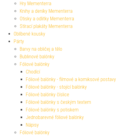
Hry Mementerra
Knihy a deníky Mementerra
Otisky a odlitky Mementerra
Stírací plakáty Mementerra
Oblíbené kousky
Párty
Barvy na obličej a tělo
Bublinové balónky
Fóliové balónky
Chodící
Fóliové balónky - filmové a komiksové postavy
Fóliové balónky - stojící balónky
Fóliové balónky číslice
Fóliové balónky s českým textem
Fóliové balónky s potiskem
Jednobarevné fóliové balónky
Nápisy
Fóliové balónky