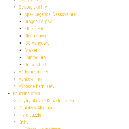
Strategické hry
Apex Legends: Desková hra
Dragon Eclipse
Etherfields
Gloomhaven
ISS Vanguard
Stalker
Tainted Grail
Unmatched
Vědomostní hry
Venkovní hry
Výhodné herní sety
Kouzelné čtení
Chytrý školák - Kouzelné čtení
Doplňky k Albi tužce
Hry a puzzle
Knihy