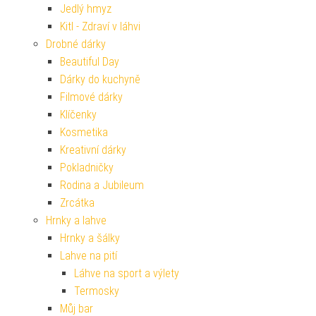
Jedlý hmyz
Kitl - Zdraví v láhvi
Drobné dárky
Beautiful Day
Dárky do kuchyně
Filmové dárky
Klíčenky
Kosmetika
Kreativní dárky
Pokladničky
Rodina a Jubileum
Zrcátka
Hrnky a lahve
Hrnky a šálky
Lahve na pití
Láhve na sport a výlety
Termosky
Můj bar