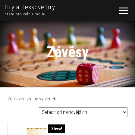
Hry a deskové hry
hraní pro celou rodinu
Závěsy
Zobrazen jediný výsledek
Sleva!