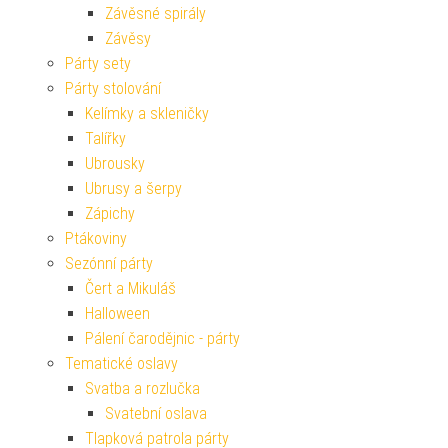
Závěsné spirály
Závěsy
Párty sety
Párty stolování
Kelímky a skleničky
Talířky
Ubrousky
Ubrusy a šerpy
Zápichy
Ptákoviny
Sezónní párty
Čert a Mikuláš
Halloween
Pálení čarodějnic - párty
Tematické oslavy
Svatba a rozlučka
Svatební oslava
Tlapková patrola párty