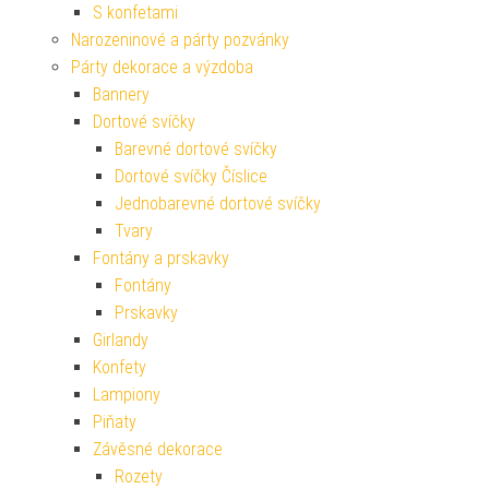
S konfetami
Narozeninové a párty pozvánky
Párty dekorace a výzdoba
Bannery
Dortové svíčky
Barevné dortové svíčky
Dortové svíčky Číslice
Jednobarevné dortové svíčky
Tvary
Fontány a prskavky
Fontány
Prskavky
Girlandy
Konfety
Lampiony
Piňaty
Závěsné dekorace
Rozety