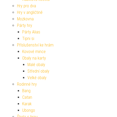
Hry pro dva
Hry v angličtině
Mozkovna
Párty hry
Párty Alias
Tipni si
Příslušenství ke hrám
Kovové mince
Obaly na karty
Malé obaly
Střední obaly
Velké obaly
Rodinné hry
Bang
Catan
Karak
Ubongo
Škola s hrou