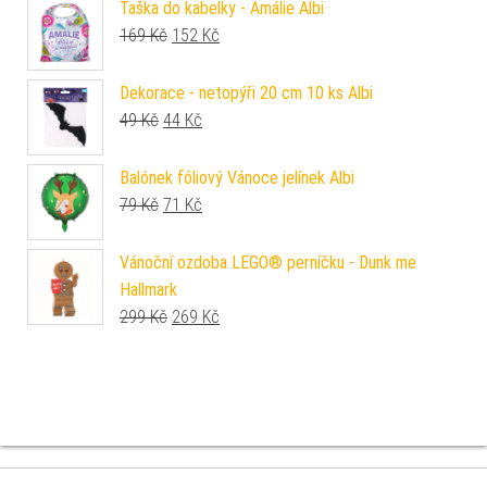
Taška do kabelky - Amálie Albi
Původní cena byla: 169 Kč.
Aktuální cena je: 152 Kč.
169
Kč
152
Kč
Dekorace - netopýři 20 cm 10 ks Albi
Původní cena byla: 49 Kč.
Aktuální cena je: 44 Kč.
49
Kč
44
Kč
Balónek fóliový Vánoce jelínek Albi
Původní cena byla: 79 Kč.
Aktuální cena je: 71 Kč.
79
Kč
71
Kč
Vánoční ozdoba LEGO® perníčku - Dunk me
Hallmark
Původní cena byla: 299 Kč.
Aktuální cena je: 269 Kč.
299
Kč
269
Kč