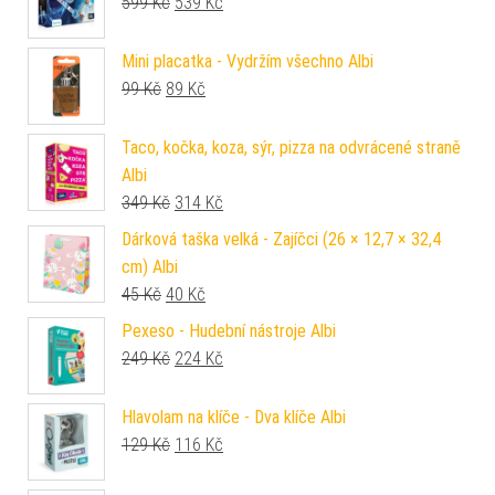
Původní cena byla: 599 Kč.
Aktuální cena je: 539 Kč.
599
Kč
539
Kč
Mini placatka - Vydržím všechno Albi
Původní cena byla: 99 Kč.
Aktuální cena je: 89 Kč.
99
Kč
89
Kč
Taco, kočka, koza, sýr, pizza na odvrácené straně
Albi
Původní cena byla: 349 Kč.
Aktuální cena je: 314 Kč.
349
Kč
314
Kč
Dárková taška velká - Zajíčci (26 × 12,7 × 32,4
cm) Albi
Původní cena byla: 45 Kč.
Aktuální cena je: 40 Kč.
45
Kč
40
Kč
Pexeso - Hudební nástroje Albi
Původní cena byla: 249 Kč.
Aktuální cena je: 224 Kč.
249
Kč
224
Kč
Hlavolam na klíče - Dva klíče Albi
Původní cena byla: 129 Kč.
Aktuální cena je: 116 Kč.
129
Kč
116
Kč