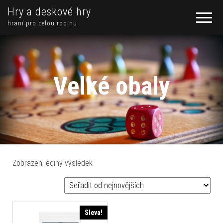
Hry a deskové hry
hraní pro celou rodinu
Velké obaly
Zobrazen jediný výsledek
Sleva!