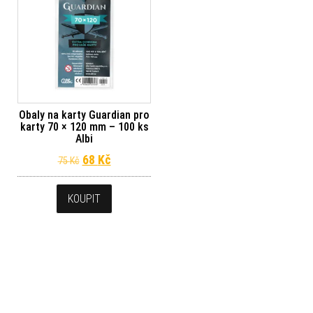
Obaly na karty Guardian pro
karty 70 × 120 mm – 100 ks
Albi
Původní cena byla: 75 Kč.
Aktuální cena je: 68 Kč.
68
Kč
75
Kč
KOUPIT