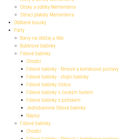
Otisky a odlitky Mementerra
Stírací plakáty Mementerra
Oblíbené kousky
Párty
Barvy na obličej a tělo
Bublinové balónky
Fóliové balónky
Chodící
Fóliové balónky - filmové a komiksové postavy
Fóliové balónky - stojící balónky
Fóliové balónky číslice
Fóliové balónky s českým textem
Fóliové balónky s potiskem
Jednobarevné fóliové balónky
Nápisy
Fóliové balónky
Chodící
Fóliové balónky - filmové a komiksové postavy