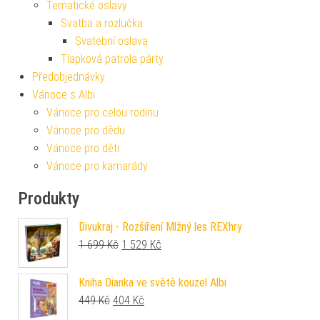
Tematické oslavy
Svatba a rozlučka
Svatební oslava
Tlapková patrola párty
Předobjednávky
Vánoce s Albi
Vánoce pro celou rodinu
Vánoce pro dědu
Vánoce pro děti
Vánoce pro kamarády
Produkty
Divukraj - Rozšíření Mlžný les REXhry
Původní cena byla: 1 699 Kč.
Aktuální cena je: 1 529 Kč.
1 699
Kč
1 529
Kč
Kniha Dianka ve světě kouzel Albi
Původní cena byla: 449 Kč.
Aktuální cena je: 404 Kč.
449
Kč
404
Kč