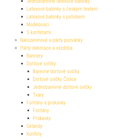
Jednobarevné latexové balónky
Latexové balónky s českým textem
Latexové balónky s potiskem
Modelovací
S konfetami
Narozeninové a párty pozvánky
Párty dekorace a výzdoba
Bannery
Dortové svíčky
Barevné dortové svíčky
Dortové svíčky Číslice
Jednobarevné dortové svíčky
Tvary
Fontány a prskavky
Fontány
Prskavky
Girlandy
Konfety