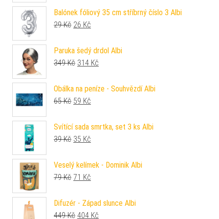
Balónek fóliový 35 cm stříbrný číslo 3 Albi
Původní cena byla: 29 Kč.
Aktuální cena je: 26 Kč.
29
Kč
26
Kč
Paruka šedý drdol Albi
Původní cena byla: 349 Kč.
Aktuální cena je: 314 Kč.
349
Kč
314
Kč
Obálka na peníze - Souhvězdí Albi
Původní cena byla: 65 Kč.
Aktuální cena je: 59 Kč.
65
Kč
59
Kč
Svítící sada smrtka, set 3 ks Albi
Původní cena byla: 39 Kč.
Aktuální cena je: 35 Kč.
39
Kč
35
Kč
Veselý kelímek - Dominik Albi
Původní cena byla: 79 Kč.
Aktuální cena je: 71 Kč.
79
Kč
71
Kč
Difuzér - Západ slunce Albi
Původní cena byla: 449 Kč.
Aktuální cena je: 404 Kč.
449
Kč
404
Kč