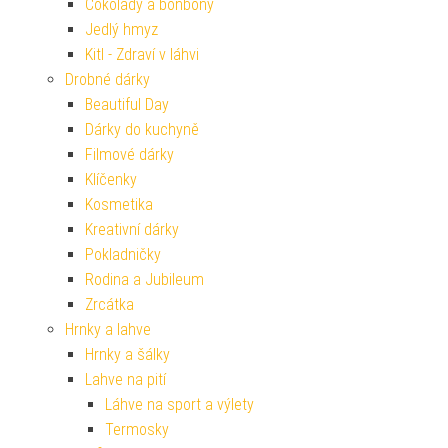
Čokolády a bonbóny
Jedlý hmyz
Kitl - Zdraví v láhvi
Drobné dárky
Beautiful Day
Dárky do kuchyně
Filmové dárky
Klíčenky
Kosmetika
Kreativní dárky
Pokladničky
Rodina a Jubileum
Zrcátka
Hrnky a lahve
Hrnky a šálky
Lahve na pití
Láhve na sport a výlety
Termosky