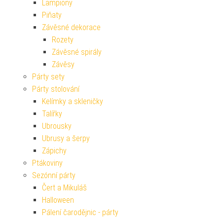
Lampiony
Piňaty
Závěsné dekorace
Rozety
Závěsné spirály
Závěsy
Párty sety
Párty stolování
Kelímky a skleničky
Talířky
Ubrousky
Ubrusy a šerpy
Zápichy
Ptákoviny
Sezónní párty
Čert a Mikuláš
Halloween
Pálení čarodějnic - párty