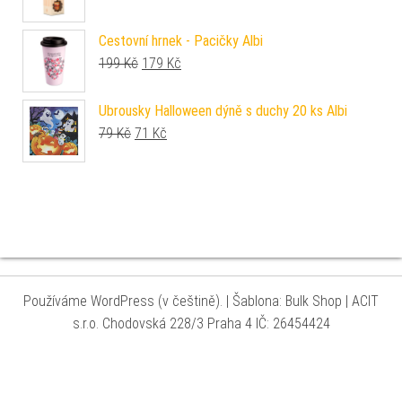
Cestovní hrnek - Pacičky Albi
Původní cena byla: 199 Kč.
Aktuální cena je: 179 Kč.
199
Kč
179
Kč
Ubrousky Halloween dýně s duchy 20 ks Albi
Původní cena byla: 79 Kč.
Aktuální cena je: 71 Kč.
79
Kč
71
Kč
Používáme WordPress (v češtině).
|
Šablona: Bulk Shop
| ACIT
s.r.o. Chodovská 228/3 Praha 4 IČ: 26454424