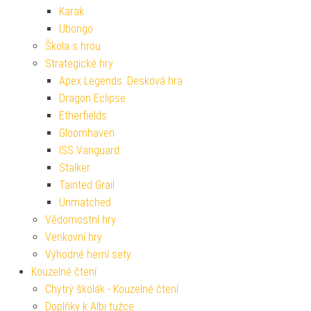
Karak
Ubongo
Škola s hrou
Strategické hry
Apex Legends: Desková hra
Dragon Eclipse
Etherfields
Gloomhaven
ISS Vanguard
Stalker
Tainted Grail
Unmatched
Vědomostní hry
Venkovní hry
Výhodné herní sety
Kouzelné čtení
Chytrý školák - Kouzelné čtení
Doplňky k Albi tužce