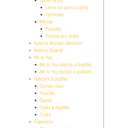
Lahve na pití
Láhve na sport a výlety
Termosky
Můj bar
Placatky
Potřeby pro vinaře
Kolekce Mužská záležitost
Kolekce Originál
Me to You
Me to You dobroty a doplňky
Me to You plyšáci a polštáře
Oblečení a doplňky
Domácí obuv
Ponožky
Šperky
Tašky a doplňky
Trička
Papírnictví