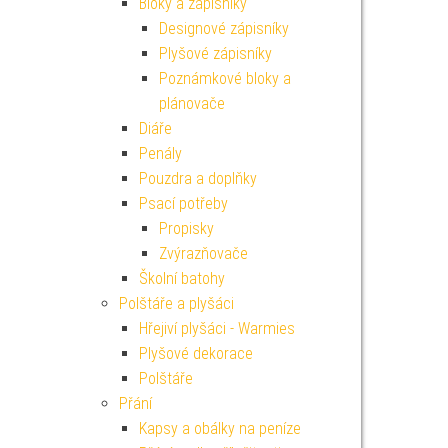
Bloky a zápisníky
Designové zápisníky
Plyšové zápisníky
Poznámkové bloky a
plánovače
Diáře
Penály
Pouzdra a doplňky
Psací potřeby
Propisky
Zvýrazňovače
Školní batohy
Polštáře a plyšáci
Hřejiví plyšáci - Warmies
Plyšové dekorace
Polštáře
Přání
Kapsy a obálky na peníze