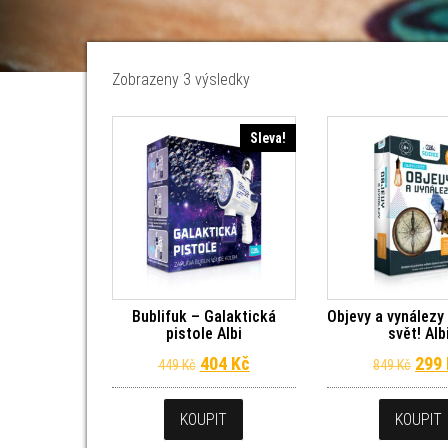
Seřazeno od nejnovějších
Zobrazeny 3 výsledky
Sleva!
Bublifuk – Galaktická
Objevy a vynálezy
pistole Albi
svět! Alb
Původní cena byla: 449 Kč.
Aktuální cena je: 404 Kč.
Půvo
404
Kč
299
449
Kč
849
Kč
KOUPIT
KOUPIT