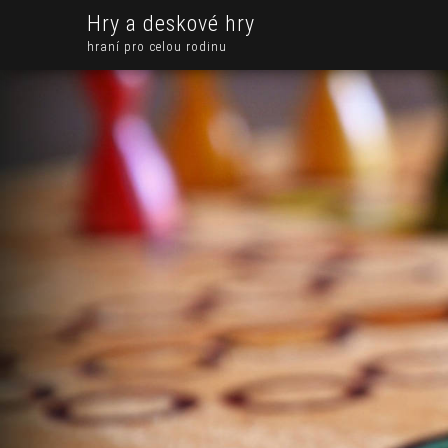
Hry a deskové hry
hraní pro celou rodinu