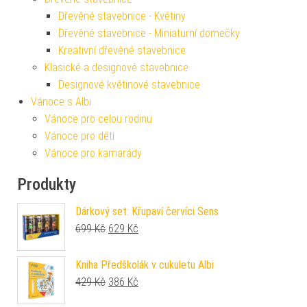
Dřevěné stavebnice - Květiny
Dřevěné stavebnice - Miniaturní domečky
Kreativní dřevěné stavebnice
Klasické a designové stavebnice
Designové květinové stavebnice
Vánoce s Albi
Vánoce pro celou rodinu
Vánoce pro děti
Vánoce pro kamarády
Produkty
Dárkový set: Křupaví červíci Sens
Původní cena byla: 699 Kč.
Aktuální cena je: 629 Kč.
699
Kč
629
Kč
Kniha Předškolák v cukuletu Albi
Původní cena byla: 429 Kč.
Aktuální cena je: 386 Kč.
429
Kč
386
Kč