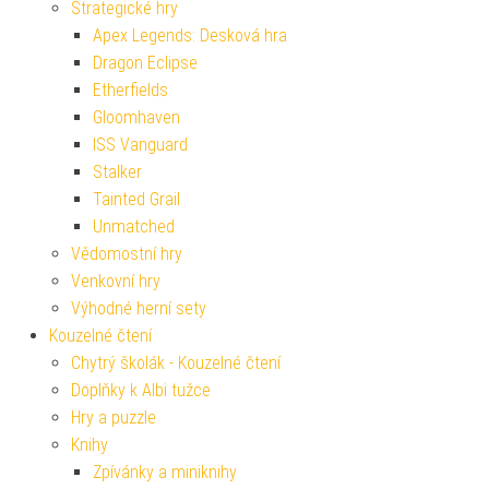
Strategické hry
Apex Legends: Desková hra
Dragon Eclipse
Etherfields
Gloomhaven
ISS Vanguard
Stalker
Tainted Grail
Unmatched
Vědomostní hry
Venkovní hry
Výhodné herní sety
Kouzelné čtení
Chytrý školák - Kouzelné čtení
Doplňky k Albi tužce
Hry a puzzle
Knihy
Zpívánky a miniknihy