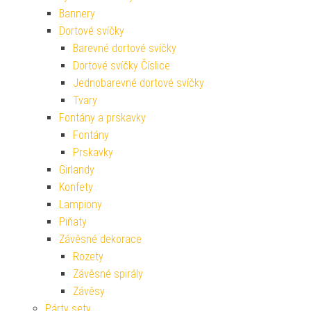
Bannery
Dortové svíčky
Barevné dortové svíčky
Dortové svíčky Číslice
Jednobarevné dortové svíčky
Tvary
Fontány a prskavky
Fontány
Prskavky
Girlandy
Konfety
Lampiony
Piňaty
Závěsné dekorace
Rozety
Závěsné spirály
Závěsy
Párty sety