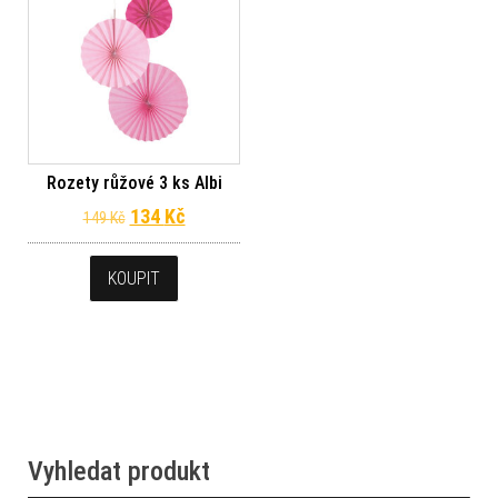
Rozety růžové 3 ks Albi
Původní cena byla: 149 Kč.
Aktuální cena je: 134 Kč.
134
Kč
149
Kč
KOUPIT
Vyhledat produkt