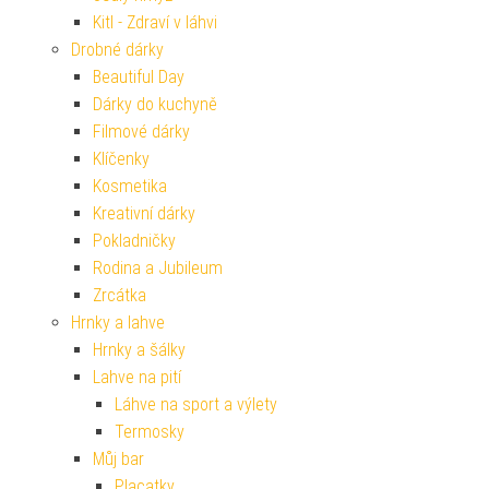
Kitl - Zdraví v láhvi
Drobné dárky
Beautiful Day
Dárky do kuchyně
Filmové dárky
Klíčenky
Kosmetika
Kreativní dárky
Pokladničky
Rodina a Jubileum
Zrcátka
Hrnky a lahve
Hrnky a šálky
Lahve na pití
Láhve na sport a výlety
Termosky
Můj bar
Placatky