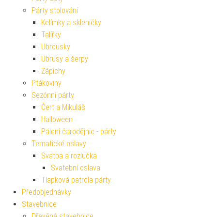
Párty stolování
Kelímky a skleničky
Talířky
Ubrousky
Ubrusy a šerpy
Zápichy
Ptákoviny
Sezónní párty
Čert a Mikuláš
Halloween
Pálení čarodějnic - párty
Tematické oslavy
Svatba a rozlučka
Svatební oslava
Tlapková patrola párty
Předobjednávky
Stavebnice
Dřevěné stavebnice