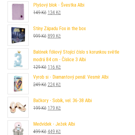
Plyšový blok - Švestka Albi
Původní cena byla: 149 Kč.
Aktuální cena je: 134 Kč.
149
Kč
134
Kč
Stíny Západu Fox in the box
Původní cena byla: 999 Kč.
Aktuální cena je: 899 Kč.
999
Kč
899
Kč
Balónek fóliový Stojící číslo s korunkou světle
modrá 84 cm - Číslice 3 Albi
Původní cena byla: 129 Kč.
Aktuální cena je: 116 Kč.
129
Kč
116
Kč
Vyrob si - Diamantový penál: Vesmír Albi
Původní cena byla: 249 Kč.
Aktuální cena je: 224 Kč.
249
Kč
224
Kč
Bačkory - Sobík, vel. 36-38 Albi
Původní cena byla: 199 Kč.
Aktuální cena je: 179 Kč.
199
Kč
179
Kč
Medvídek - Ježek Albi
Původní cena byla: 499 Kč.
Aktuální cena je: 449 Kč.
499
Kč
449
Kč