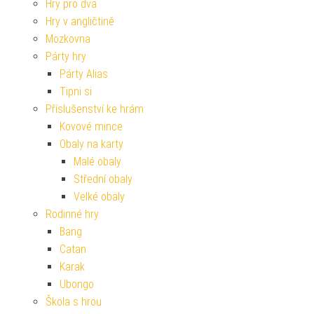
Hry pro dva
Hry v angličtině
Mozkovna
Párty hry
Párty Alias
Tipni si
Příslušenství ke hrám
Kovové mince
Obaly na karty
Malé obaly
Střední obaly
Velké obaly
Rodinné hry
Bang
Catan
Karak
Ubongo
Škola s hrou