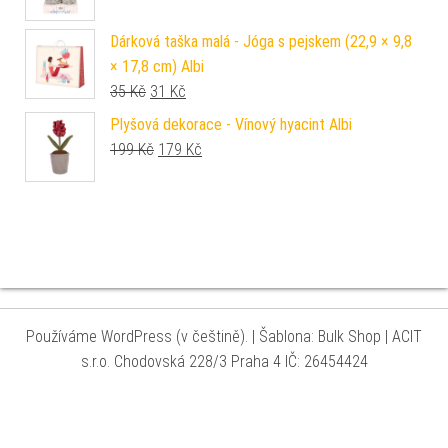
Dárková taška malá - Jóga s pejskem (22,9 × 9,8
× 17,8 cm) Albi
Původní cena byla: 35 Kč.
Aktuální cena je: 31 Kč.
35
Kč
31
Kč
Plyšová dekorace - Vínový hyacint Albi
Původní cena byla: 199 Kč.
Aktuální cena je: 179 Kč.
199
Kč
179
Kč
Používáme WordPress (v češtině).
|
Šablona: Bulk Shop
| ACIT
s.r.o. Chodovská 228/3 Praha 4 IČ: 26454424