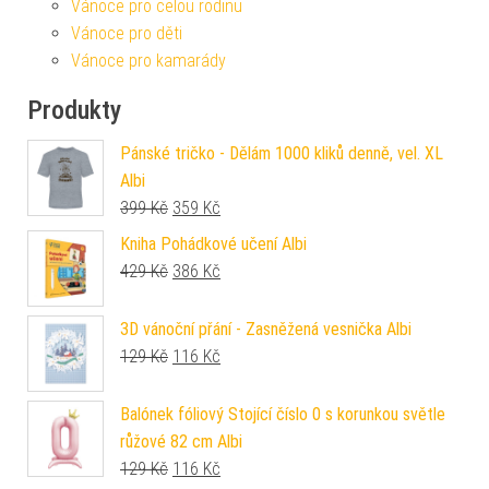
Vánoce pro celou rodinu
Vánoce pro děti
Vánoce pro kamarády
Produkty
Pánské tričko - Dělám 1000 kliků denně, vel. XL
Albi
Původní cena byla: 399 Kč.
Aktuální cena je: 359 Kč.
399
Kč
359
Kč
Kniha Pohádkové učení Albi
Původní cena byla: 429 Kč.
Aktuální cena je: 386 Kč.
429
Kč
386
Kč
3D vánoční přání - Zasněžená vesnička Albi
Původní cena byla: 129 Kč.
Aktuální cena je: 116 Kč.
129
Kč
116
Kč
Balónek fóliový Stojící číslo 0 s korunkou světle
růžové 82 cm Albi
Původní cena byla: 129 Kč.
Aktuální cena je: 116 Kč.
129
Kč
116
Kč