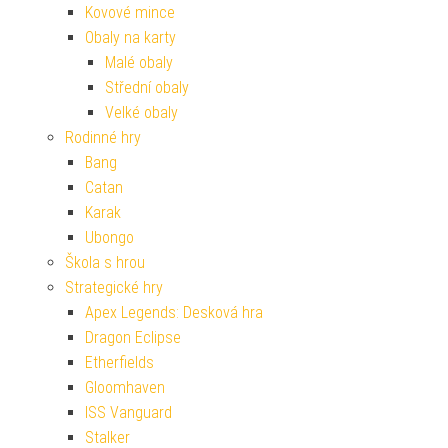
Kovové mince
Obaly na karty
Malé obaly
Střední obaly
Velké obaly
Rodinné hry
Bang
Catan
Karak
Ubongo
Škola s hrou
Strategické hry
Apex Legends: Desková hra
Dragon Eclipse
Etherfields
Gloomhaven
ISS Vanguard
Stalker