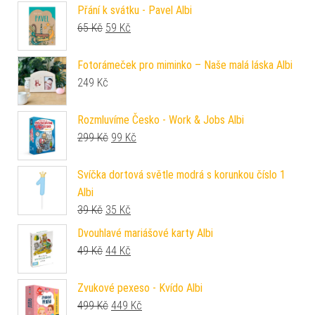
Přání k svátku - Pavel Albi
Původní cena byla: 65 Kč.
Aktuální cena je: 59 Kč.
65
Kč
59
Kč
Fotorámeček pro miminko – Naše malá láska Albi
249
Kč
Rozmluvíme Česko - Work & Jobs Albi
Původní cena byla: 299 Kč.
Aktuální cena je: 99 Kč.
299
Kč
99
Kč
Svíčka dortová světle modrá s korunkou číslo 1
Albi
Původní cena byla: 39 Kč.
Aktuální cena je: 35 Kč.
39
Kč
35
Kč
Dvouhlavé mariášové karty Albi
Původní cena byla: 49 Kč.
Aktuální cena je: 44 Kč.
49
Kč
44
Kč
Zvukové pexeso - Kvído Albi
Původní cena byla: 499 Kč.
Aktuální cena je: 449 Kč.
499
Kč
449
Kč