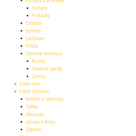
Fontány a prskavky
Fontány
Prskavky
Girlandy
Konfety
Lampiony
Piňaty
Závěsné dekorace
Rozety
Závěsné spirály
Závěsy
Párty sety
Párty stolování
Kelímky a skleničky
Talířky
Ubrousky
Ubrusy a šerpy
Zápichy