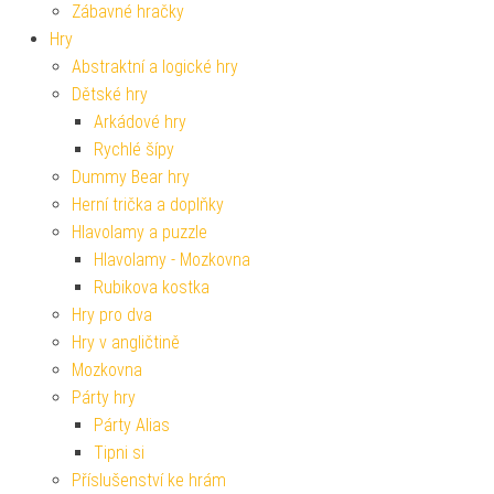
Zábavné hračky
Hry
Abstraktní a logické hry
Dětské hry
Arkádové hry
Rychlé šípy
Dummy Bear hry
Herní trička a doplňky
Hlavolamy a puzzle
Hlavolamy - Mozkovna
Rubikova kostka
Hry pro dva
Hry v angličtině
Mozkovna
Párty hry
Párty Alias
Tipni si
Příslušenství ke hrám