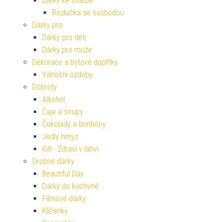
Dárky ke svatbě
Rozlučka se svobodou
Dárky pro
Dárky pro děti
Dárky pro muže
Dekorace a bytové doplňky
Vánoční ozdoby
Dobroty
Alkohol
Čaje a sirupy
Čokolády a bonbóny
Jedlý hmyz
Kitl - Zdraví v láhvi
Drobné dárky
Beautiful Day
Dárky do kuchyně
Filmové dárky
Klíčenky