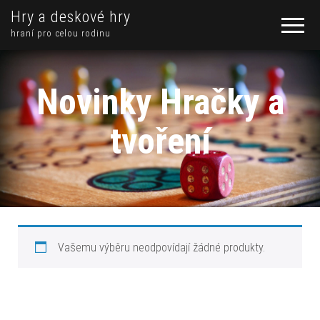
Hry a deskové hry
hraní pro celou rodinu
Novinky Hračky a
tvoření
Vašemu výběru neodpovídají žádné produkty.