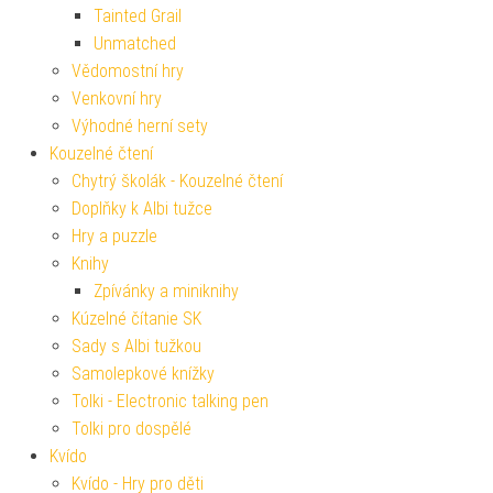
Tainted Grail
Unmatched
Vědomostní hry
Venkovní hry
Výhodné herní sety
Kouzelné čtení
Chytrý školák - Kouzelné čtení
Doplňky k Albi tužce
Hry a puzzle
Knihy
Zpívánky a miniknihy
Kúzelné čítanie SK
Sady s Albi tužkou
Samolepkové knížky
Tolki - Electronic talking pen
Tolki pro dospělé
Kvído
Kvído - Hry pro děti