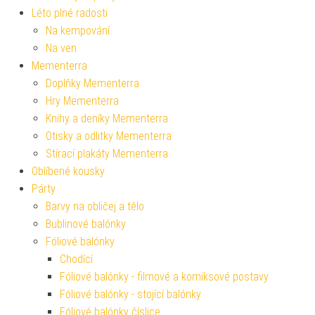
Léto plné radosti
Na kempování
Na ven
Mementerra
Doplňky Mementerra
Hry Mementerra
Knihy a deníky Mementerra
Otisky a odlitky Mementerra
Stírací plakáty Mementerra
Oblíbené kousky
Párty
Barvy na obličej a tělo
Bublinové balónky
Fóliové balónky
Chodící
Fóliové balónky - filmové a komiksové postavy
Fóliové balónky - stojící balónky
Fóliové balónky číslice