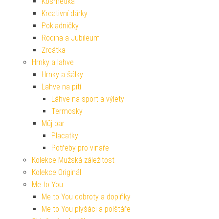
Kosmetika
Kreativní dárky
Pokladničky
Rodina a Jubileum
Zrcátka
Hrnky a lahve
Hrnky a šálky
Lahve na pití
Láhve na sport a výlety
Termosky
Můj bar
Placatky
Potřeby pro vinaře
Kolekce Mužská záležitost
Kolekce Originál
Me to You
Me to You dobroty a doplňky
Me to You plyšáci a polštáře