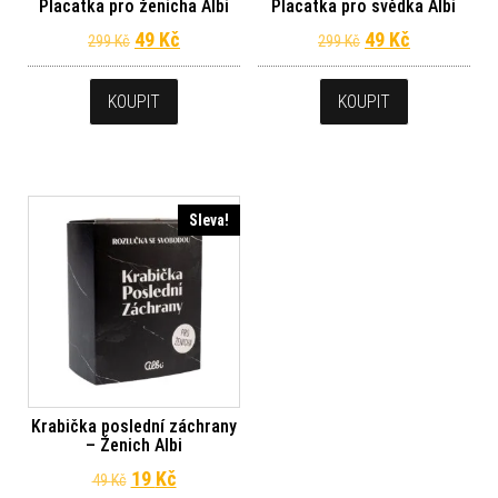
Placatka pro ženicha Albi
Placatka pro svědka Albi
Původní cena byla: 299 Kč.
Aktuální cena je: 49 Kč.
Původní cena byl
Aktuální ce
49
Kč
49
Kč
299
Kč
299
Kč
KOUPIT
KOUPIT
Sleva!
Krabička poslední záchrany
– Ženich Albi
Původní cena byla: 49 Kč.
Aktuální cena je: 19 Kč.
19
Kč
49
Kč