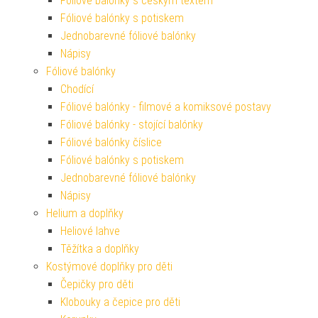
Fóliové balónky s českým textem
Fóliové balónky s potiskem
Jednobarevné fóliové balónky
Nápisy
Fóliové balónky
Chodící
Fóliové balónky - filmové a komiksové postavy
Fóliové balónky - stojící balónky
Fóliové balónky číslice
Fóliové balónky s potiskem
Jednobarevné fóliové balónky
Nápisy
Helium a doplňky
Heliové lahve
Těžítka a doplňky
Kostýmové doplňky pro děti
Čepičky pro děti
Klobouky a čepice pro děti