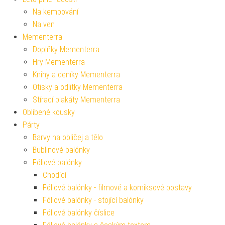
Na kempování
Na ven
Mementerra
Doplňky Mementerra
Hry Mementerra
Knihy a deníky Mementerra
Otisky a odlitky Mementerra
Stírací plakáty Mementerra
Oblíbené kousky
Párty
Barvy na obličej a tělo
Bublinové balónky
Fóliové balónky
Chodící
Fóliové balónky - filmové a komiksové postavy
Fóliové balónky - stojící balónky
Fóliové balónky číslice