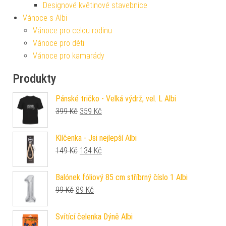
Designové květinové stavebnice
Vánoce s Albi
Vánoce pro celou rodinu
Vánoce pro děti
Vánoce pro kamarády
Produkty
Pánské tričko - Velká výdrž, vel. L Albi
Původní cena byla: 399 Kč.
Aktuální cena je: 359 Kč.
399
Kč
359
Kč
Klíčenka - Jsi nejlepší Albi
Původní cena byla: 149 Kč.
Aktuální cena je: 134 Kč.
149
Kč
134
Kč
Balónek fóliový 85 cm stříbrný číslo 1 Albi
Původní cena byla: 99 Kč.
Aktuální cena je: 89 Kč.
99
Kč
89
Kč
Svítící čelenka Dýně Albi