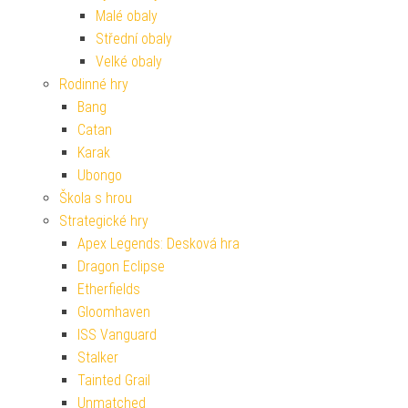
Malé obaly
Střední obaly
Velké obaly
Rodinné hry
Bang
Catan
Karak
Ubongo
Škola s hrou
Strategické hry
Apex Legends: Desková hra
Dragon Eclipse
Etherfields
Gloomhaven
ISS Vanguard
Stalker
Tainted Grail
Unmatched