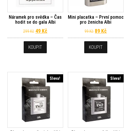
Náramek pro svědka – Čas
Mini placatka – První pomoc
hodit se do gala Albi
pro ženicha Albi
Původní cena byla: 299 Kč.
Aktuální cena je: 49 Kč.
Původní cena byl
Aktuální ce
49
Kč
89
Kč
299
Kč
99
Kč
KOUPIT
KOUPIT
Sleva!
Sleva!