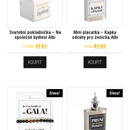
Svatební pokladnička – Na
Mini placatka – Kapka
společné bydlení Albi
odvahy pro ženicha Albi
Původní cena byla: 199 Kč.
Aktuální cena je: 49 Kč.
Původní cena byl
Aktuální ce
49
Kč
89
Kč
199
Kč
99
Kč
KOUPIT
KOUPIT
Sleva!
Sleva!