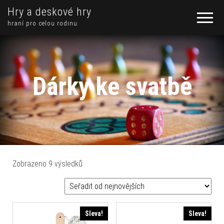
Hry a deskové hry
hraní pro celou rodinu
Dárky ke svatbě
Seřazeno od nejnovějších
Zobrazeno 9 výsledků
Sleva!
Sleva!