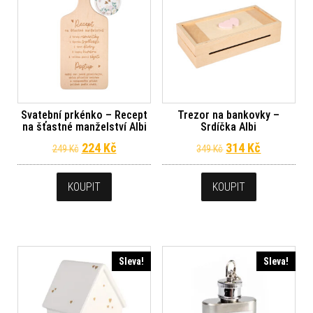
Svatební prkénko – Recept
Trezor na bankovky –
na šťastné manželství Albi
Srdíčka Albi
Původní cena byla: 249 Kč.
Aktuální cena je: 224 Kč.
Původní cena byl
Aktuální c
224
Kč
314
Kč
249
Kč
349
Kč
KOUPIT
KOUPIT
Sleva!
Sleva!