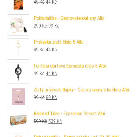
Původní cena byla: 49 Kč.
Aktuální cena je: 44 Kč.
49
Kč
44
Kč
Pokladnička - Cestovatelské sny Albi
Původní cena byla: 299 Kč.
Aktuální cena je: 99 Kč.
299
Kč
99
Kč
Prskavka zlatá číslo 5 Albi
Původní cena byla: 49 Kč.
Aktuální cena je: 44 Kč.
49
Kč
44
Kč
Fontána dortová černobílá číslo 5 Albi
Původní cena byla: 49 Kč.
Aktuální cena je: 44 Kč.
49
Kč
44
Kč
Zlatý přívěsek tlapky - Čas strávený s kočkou Albi
Původní cena byla: 99 Kč.
Aktuální cena je: 89 Kč.
99
Kč
89
Kč
Railroad Tiles - Expansion Desert Albi
Původní cena byla: 599 Kč.
Aktuální cena je: 539 Kč.
599
Kč
539
Kč