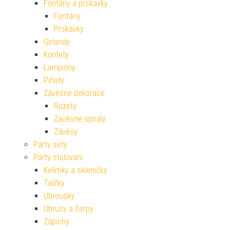
Fontány a prskavky
Fontány
Prskavky
Girlandy
Konfety
Lampiony
Piňaty
Závěsné dekorace
Rozety
Závěsné spirály
Závěsy
Párty sety
Párty stolování
Kelímky a skleničky
Talířky
Ubrousky
Ubrusy a šerpy
Zápichy