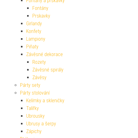
Fontány a prskavky
Fontány
Prskavky
Girlandy
Konfety
Lampiony
Piňaty
Závěsné dekorace
Rozety
Závěsné spirály
Závěsy
Párty sety
Párty stolování
Kelímky a skleničky
Talířky
Ubrousky
Ubrusy a šerpy
Zápichy