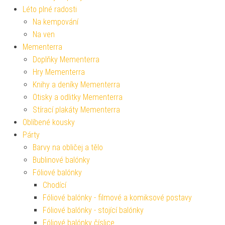
Léto plné radosti
Na kempování
Na ven
Mementerra
Doplňky Mementerra
Hry Mementerra
Knihy a deníky Mementerra
Otisky a odlitky Mementerra
Stírací plakáty Mementerra
Oblíbené kousky
Párty
Barvy na obličej a tělo
Bublinové balónky
Fóliové balónky
Chodící
Fóliové balónky - filmové a komiksové postavy
Fóliové balónky - stojící balónky
Fóliové balónky číslice