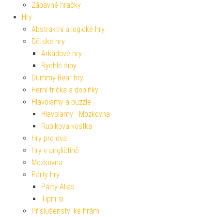
Zábavné hračky
Hry
Abstraktní a logické hry
Dětské hry
Arkádové hry
Rychlé šípy
Dummy Bear hry
Herní trička a doplňky
Hlavolamy a puzzle
Hlavolamy - Mozkovna
Rubikova kostka
Hry pro dva
Hry v angličtině
Mozkovna
Párty hry
Párty Alias
Tipni si
Příslušenství ke hrám