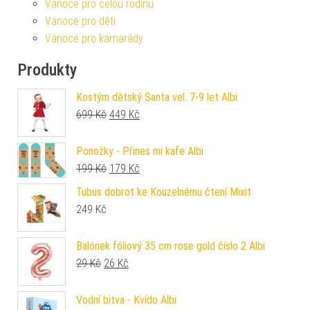
Vánoce pro celou rodinu
Vánoce pro děti
Vánoce pro kamarády
Produkty
Kostým dětský Santa vel. 7-9 let Albi
Původní cena byla: 699 Kč.
Aktuální cena je: 449 Kč.
699
Kč
449
Kč
Ponožky - Přines mi kafe Albi
Původní cena byla: 199 Kč.
Aktuální cena je: 179 Kč.
199
Kč
179
Kč
Tubus dobrot ke Kouzelnému čtení Mixit
249
Kč
Balónek fóliový 35 cm rose gold číslo 2 Albi
Původní cena byla: 29 Kč.
Aktuální cena je: 26 Kč.
29
Kč
26
Kč
Vodní bitva - Kvído Albi