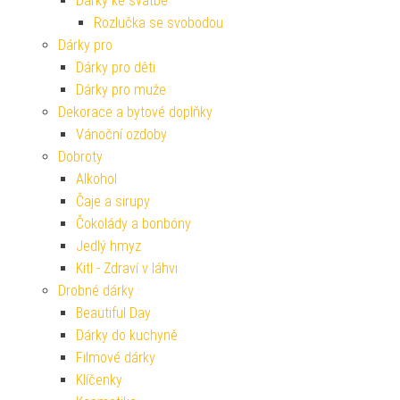
Dárky ke svatbě
Rozlučka se svobodou
Dárky pro
Dárky pro děti
Dárky pro muže
Dekorace a bytové doplňky
Vánoční ozdoby
Dobroty
Alkohol
Čaje a sirupy
Čokolády a bonbóny
Jedlý hmyz
Kitl - Zdraví v láhvi
Drobné dárky
Beautiful Day
Dárky do kuchyně
Filmové dárky
Klíčenky