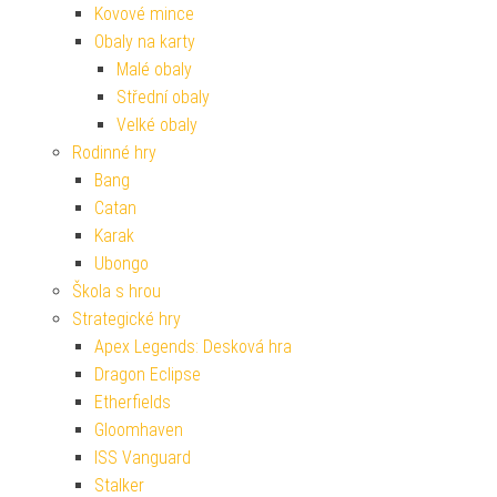
Kovové mince
Obaly na karty
Malé obaly
Střední obaly
Velké obaly
Rodinné hry
Bang
Catan
Karak
Ubongo
Škola s hrou
Strategické hry
Apex Legends: Desková hra
Dragon Eclipse
Etherfields
Gloomhaven
ISS Vanguard
Stalker