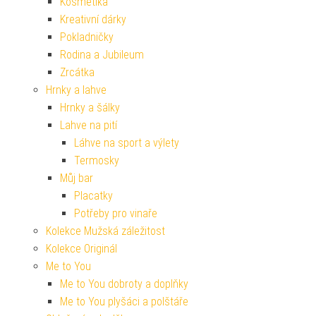
Kosmetika
Kreativní dárky
Pokladničky
Rodina a Jubileum
Zrcátka
Hrnky a lahve
Hrnky a šálky
Lahve na pití
Láhve na sport a výlety
Termosky
Můj bar
Placatky
Potřeby pro vinaře
Kolekce Mužská záležitost
Kolekce Originál
Me to You
Me to You dobroty a doplňky
Me to You plyšáci a polštáře