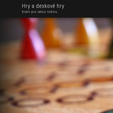
Hry a deskové hry
hraní pro celou rodinu