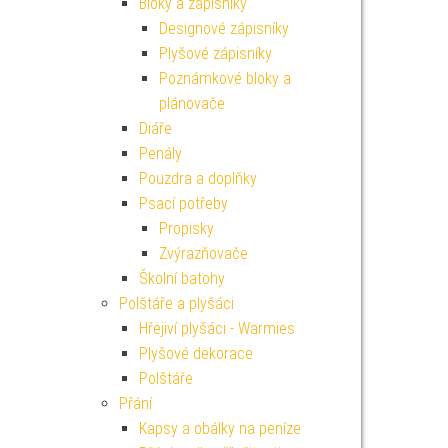
Bloky a zápisníky
Designové zápisníky
Plyšové zápisníky
Poznámkové bloky a
plánovače
Diáře
Penály
Pouzdra a doplňky
Psací potřeby
Propisky
Zvýrazňovače
Školní batohy
Polštáře a plyšáci
Hřejiví plyšáci - Warmies
Plyšové dekorace
Polštáře
Přání
Kapsy a obálky na peníze