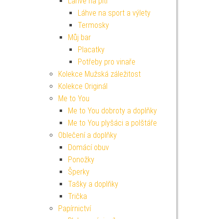
Lahve na pití
Láhve na sport a výlety
Termosky
Můj bar
Placatky
Potřeby pro vinaře
Kolekce Mužská záležitost
Kolekce Originál
Me to You
Me to You dobroty a doplňky
Me to You plyšáci a polštáře
Oblečení a doplňky
Domácí obuv
Ponožky
Šperky
Tašky a doplňky
Trička
Papírnictví