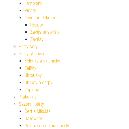
Lampiony
Piňaty
Závěsné dekorace
Rozety
Závěsné spirály
Závěsy
Párty sety
Párty stolování
Kelímky a skleničky
Talířky
Ubrousky
Ubrusy a šerpy
Zápichy
Ptákoviny
Sezónní párty
Čert a Mikuláš
Halloween
Pálení čarodějnic - párty