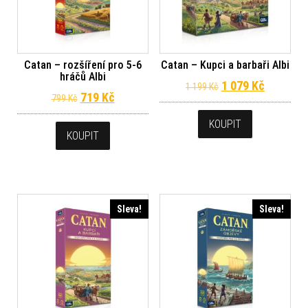
Catan – rozšíření pro 5-6
Catan – Kupci a barbaři Albi
hráčů Albi
Původní cena byla
Aktuální 
1 079
Kč
1 199
Kč
Původní cena byla: 799 Kč.
Aktuální cena je: 719 Kč.
719
Kč
799
Kč
KOUPIT
KOUPIT
Sleva!
Sleva!