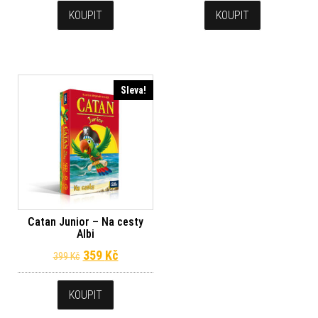
KOUPIT
KOUPIT
Sleva!
Catan Junior – Na cesty
Albi
Původní cena byla: 399 Kč.
Aktuální cena je: 359 Kč.
359
Kč
399
Kč
KOUPIT