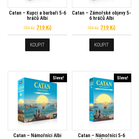
Catan – Kupci a barbaři 5-6
Catan – Zámořské objevy 5-
hráčů Albi
6 hráčů Albi
Původní cena byla: 799 Kč.
Aktuální cena je: 719 Kč.
Původní cena byl
Aktuální c
719
Kč
719
Kč
799
Kč
799
Kč
KOUPIT
KOUPIT
Sleva!
Sleva!
Catan – Námořníci Albi
Catan – Námořníci 5-6