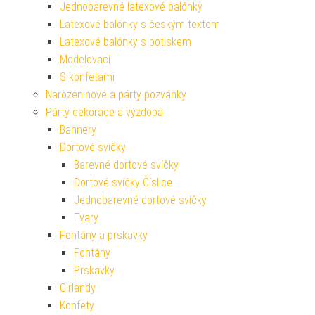
Jednobarevné latexové balónky
Latexové balónky s českým textem
Latexové balónky s potiskem
Modelovací
S konfetami
Narozeninové a párty pozvánky
Párty dekorace a výzdoba
Bannery
Dortové svíčky
Barevné dortové svíčky
Dortové svíčky Číslice
Jednobarevné dortové svíčky
Tvary
Fontány a prskavky
Fontány
Prskavky
Girlandy
Konfety