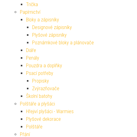
Trička
Papírnictví
Bloky a zápisníky
Designové zápisníky
Plyšové zápisníky
Poznámkové bloky a plánovače
Diáře
Penály
Pouzdra a doplňky
Psací potřeby
Propisky
Zvýrazňovače
Školní batohy
Polštáře a plyšáci
Hřejiví plyšáci - Warmies
Plyšové dekorace
Polštáře
Přání