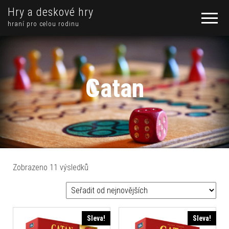
Hry a deskové hry
hraní pro celou rodinu
Catan
Seřazeno od nejnovějších
Zobrazeno 11 výsledků
Sleva!
Sleva!