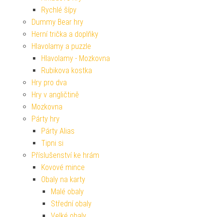
Rychlé šípy
Dummy Bear hry
Herní trička a doplňky
Hlavolamy a puzzle
Hlavolamy - Mozkovna
Rubikova kostka
Hry pro dva
Hry v angličtině
Mozkovna
Párty hry
Párty Alias
Tipni si
Příslušenství ke hrám
Kovové mince
Obaly na karty
Malé obaly
Střední obaly
Velké obaly