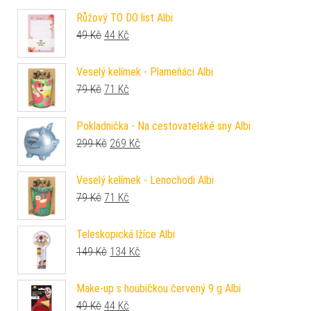
Růžový TO DO list Albi
Původní cena byla: 49 Kč.
Aktuální cena je: 44 Kč.
49
Kč
44
Kč
Veselý kelímek - Plameňáci Albi
Původní cena byla: 79 Kč.
Aktuální cena je: 71 Kč.
79
Kč
71
Kč
Pokladnička - Na cestovatelské sny Albi
Původní cena byla: 299 Kč.
Aktuální cena je: 269 Kč.
299
Kč
269
Kč
Veselý kelímek - Lenochodi Albi
Původní cena byla: 79 Kč.
Aktuální cena je: 71 Kč.
79
Kč
71
Kč
Teleskopická lžíce Albi
Původní cena byla: 149 Kč.
Aktuální cena je: 134 Kč.
149
Kč
134
Kč
Make-up s houbičkou červený 9 g Albi
Původní cena byla: 49 Kč.
Aktuální cena je: 44 Kč.
49
Kč
44
Kč