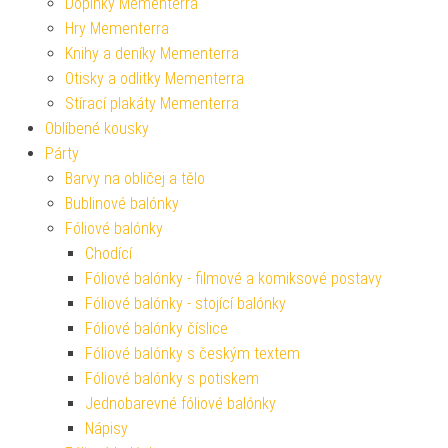
Doplňky Mementerra
Hry Mementerra
Knihy a deníky Mementerra
Otisky a odlitky Mementerra
Stírací plakáty Mementerra
Oblíbené kousky
Párty
Barvy na obličej a tělo
Bublinové balónky
Fóliové balónky
Chodící
Fóliové balónky - filmové a komiksové postavy
Fóliové balónky - stojící balónky
Fóliové balónky číslice
Fóliové balónky s českým textem
Fóliové balónky s potiskem
Jednobarevné fóliové balónky
Nápisy