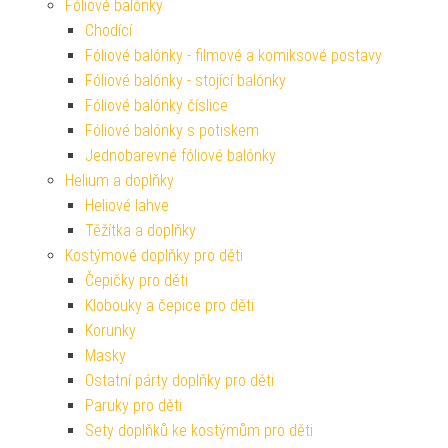
Fóliové balónky
Chodící
Fóliové balónky - filmové a komiksové postavy
Fóliové balónky - stojící balónky
Fóliové balónky číslice
Fóliové balónky s potiskem
Jednobarevné fóliové balónky
Helium a doplňky
Heliové lahve
Těžítka a doplňky
Kostýmové doplňky pro děti
Čepičky pro děti
Klobouky a čepice pro děti
Korunky
Masky
Ostatní párty doplňky pro děti
Paruky pro děti
Sety doplňků ke kostýmům pro děti