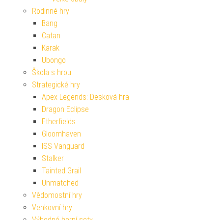
Rodinné hry
Bang
Catan
Karak
Ubongo
Škola s hrou
Strategické hry
Apex Legends: Desková hra
Dragon Eclipse
Etherfields
Gloomhaven
ISS Vanguard
Stalker
Tainted Grail
Unmatched
Vědomostní hry
Venkovní hry
Výhodné herní sety