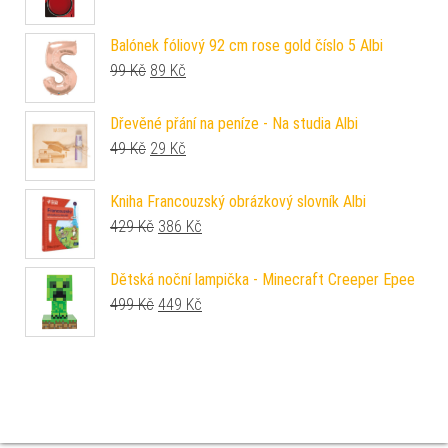
Balónek fóliový 92 cm rose gold číslo 5 Albi
Původní cena byla: 99 Kč.
Aktuální cena je: 89 Kč.
99
Kč
89
Kč
Dřevěné přání na peníze - Na studia Albi
Původní cena byla: 49 Kč.
Aktuální cena je: 29 Kč.
49
Kč
29
Kč
Kniha Francouzský obrázkový slovník Albi
Původní cena byla: 429 Kč.
Aktuální cena je: 386 Kč.
429
Kč
386
Kč
Dětská noční lampička - Minecraft Creeper Epee
Původní cena byla: 499 Kč.
Aktuální cena je: 449 Kč.
499
Kč
449
Kč