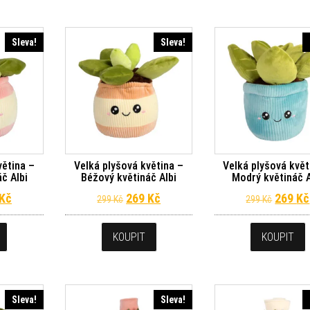
Sleva!
Sleva!
větina –
Velká plyšová květina –
Velká plyšová květ
č Albi
Béžový květináč Albi
Modrý květináč A
dní cena byla: 299 Kč.
Aktuální cena je: 269 Kč.
Původní cena byla: 299 Kč.
Aktuální cena je: 269 Kč.
Původn
Kč
269
Kč
269
Kč
299
Kč
299
Kč
KOUPIT
KOUPIT
Sleva!
Sleva!