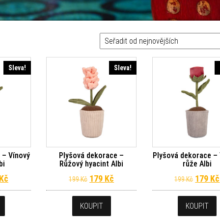
Sleva!
Sleva!
 – Vínový
Plyšová dekorace –
Plyšová dekorace –
bi
Růžový hyacint Albi
růže Albi
dní cena byla: 199 Kč.
Aktuální cena je: 179 Kč.
Původní cena byla: 199 Kč.
Aktuální cena je: 179 Kč.
Původn
Kč
179
Kč
179
Kč
199
Kč
199
Kč
KOUPIT
KOUPIT