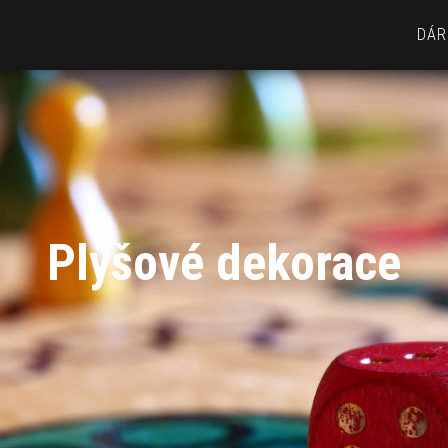
DÁR
Plyšové dekorace