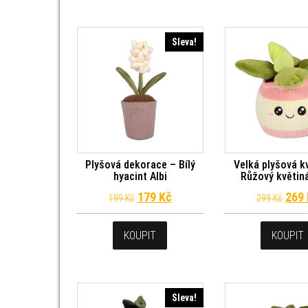
Sleva!
Plyšová dekorace – Bílý
Velká plyšová k
hyacint Albi
Růžový květiná
Původní cena byla: 199 Kč.
Aktuální cena je: 179 Kč.
Půvo
179
Kč
269
199
Kč
299
Kč
KOUPIT
KOUPIT
Sleva!