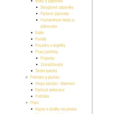
Bloky a zápisníky
Designové zápisníky
Plyšové zápisníky
Poznámkové bloky a
plánovače
Diáře
Penály
Pouzdra a doplňky
Psací potřeby
Propisky
Zvýrazňovače
Školní batohy
Polštáře a plyšáci
Hřejiví plyšáci - Warmies
Plyšové dekorace
Polštáře
Přání
Kapsy a obálky na peníze