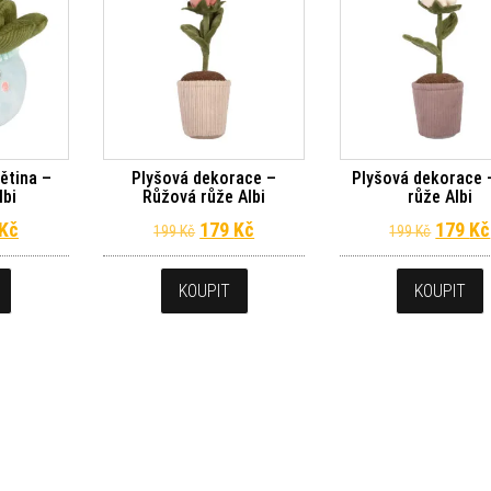
ětina –
Plyšová dekorace –
Plyšová dekorace –
lbi
Růžová růže Albi
růže Albi
dní cena byla: 229 Kč.
Aktuální cena je: 206 Kč.
Původní cena byla: 199 Kč.
Aktuální cena je: 179 Kč.
Původn
Kč
179
Kč
179
Kč
199
Kč
199
Kč
KOUPIT
KOUPIT