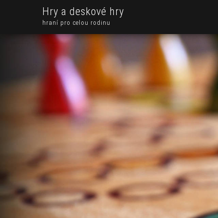
Hry a deskové hry
hraní pro celou rodinu