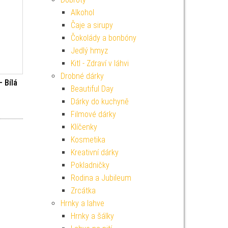
Alkohol
Čaje a sirupy
Čokolády a bonbóny
Jedlý hmyz
Kitl - Zdraví v láhvi
Drobné dárky
 Bílá
Beautiful Day
Dárky do kuchyně
í cena byla: 199 Kč.
Aktuální cena je: 179 Kč.
Filmové dárky
Klíčenky
Kosmetika
Kreativní dárky
Pokladničky
Rodina a Jubileum
Zrcátka
Hrnky a lahve
Hrnky a šálky