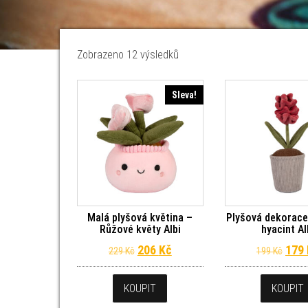
Seřazeno od nejnovějších
Zobrazeno 12 výsledků
Sleva!
Malá plyšová květina –
Plyšová dekorace
Růžové květy Albi
hyacint Al
Původní cena byla: 229 Kč.
Aktuální cena je: 206 Kč.
Půvo
206
Kč
179
229
Kč
199
Kč
KOUPIT
KOUPIT