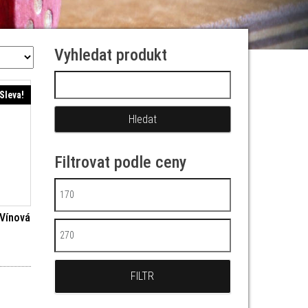
Vyhledat produkt
Vyhledávání
Sleva!
Filtrovat podle ceny
Minimální cena
 Vínová
Maximální cena
í cena byla: 199 Kč.
Aktuální cena je: 179 Kč.
FILTR