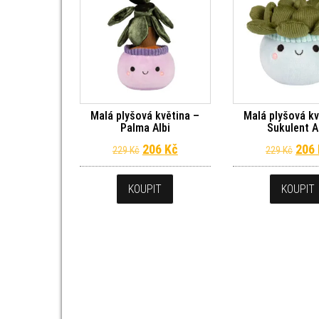
Malá plyšová květina –
Malá plyšová kv
Palma Albi
Sukulent A
Původní cena byla: 229 Kč.
Aktuální cena je: 206 Kč.
Půvo
206
Kč
206
229
Kč
229
Kč
KOUPIT
KOUPIT