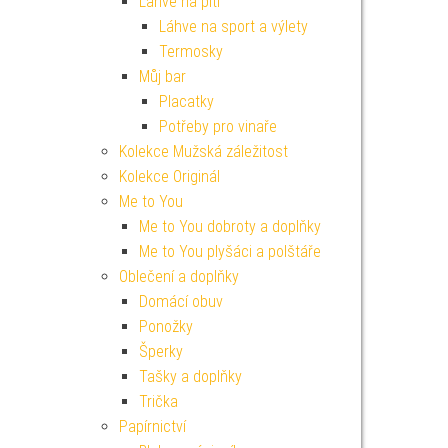
Lahve na pití
Láhve na sport a výlety
Termosky
Můj bar
Placatky
Potřeby pro vinaře
Kolekce Mužská záležitost
Kolekce Originál
Me to You
Me to You dobroty a doplňky
Me to You plyšáci a polštáře
Oblečení a doplňky
Domácí obuv
Ponožky
Šperky
Tašky a doplňky
Trička
Papírnictví