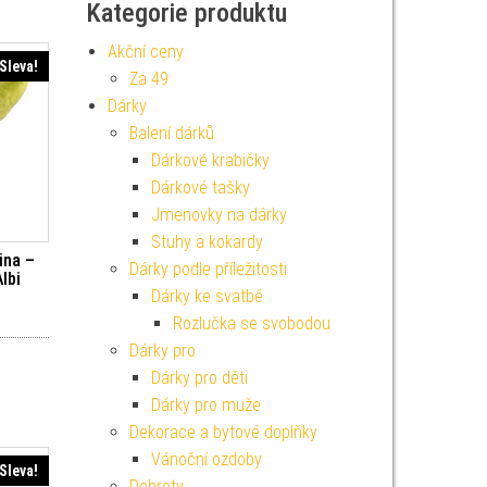
Kategorie produktu
Akční ceny
Sleva!
Za 49
Dárky
Balení dárků
Dárkové krabičky
Dárkové tašky
Jmenovky na dárky
Stuhy a kokardy
ina –
Dárky podle příležitosti
lbi
Dárky ke svatbě
í cena byla: 299 Kč.
Aktuální cena je: 269 Kč.
Rozlučka se svobodou
Dárky pro
Dárky pro děti
Dárky pro muže
Dekorace a bytové doplňky
Vánoční ozdoby
Sleva!
Dobroty