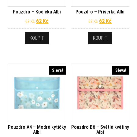
Pouzdro – Kočička Albi
Pouzdro – Příšerka Albi
Původní cena byla: 69 Kč.
Aktuální cena je: 62 Kč.
Původní cena byl
Aktuální ce
62
Kč
62
Kč
69
Kč
69
Kč
KOUPIT
KOUPIT
Sleva!
Sleva!
Pouzdro A4 – Modré kytičky
Pouzdro B6 – Světlé květiny
Albi
Albi