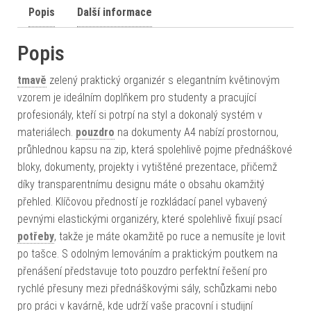
Popis
Další informace
Popis
tmavě
zelený praktický organizér s elegantním květinovým
vzorem je ideálním doplňkem pro studenty a pracující
profesionály, kteří si potrpí na styl a dokonalý systém v
materiálech.
pouzdro
na dokumenty A4 nabízí prostornou,
průhlednou kapsu na zip, která spolehlivě pojme přednáškové
bloky, dokumenty, projekty i vytištěné prezentace, přičemž
díky transparentnímu designu máte o obsahu okamžitý
přehled. Klíčovou předností je rozkládací panel vybavený
pevnými elastickými organizéry, které spolehlivě fixují psací
potřeby
, takže je máte okamžitě po ruce a nemusíte je lovit
po tašce. S odolným lemováním a praktickým poutkem na
přenášení představuje toto pouzdro perfektní řešení pro
rychlé přesuny mezi přednáškovými sály, schůzkami nebo
pro práci v kavárně, kde udrží vaše pracovní i studijní