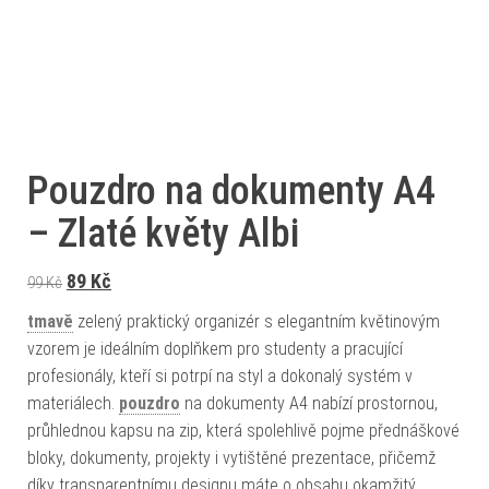
Pouzdro na dokumenty A4
– Zlaté květy Albi
Původní cena byla: 99 Kč.
Aktuální cena je: 89 Kč.
89
Kč
99
Kč
tmavě
zelený praktický organizér s elegantním květinovým
vzorem je ideálním doplňkem pro studenty a pracující
profesionály, kteří si potrpí na styl a dokonalý systém v
materiálech.
pouzdro
na dokumenty A4 nabízí prostornou,
průhlednou kapsu na zip, která spolehlivě pojme přednáškové
bloky, dokumenty, projekty i vytištěné prezentace, přičemž
díky transparentnímu designu máte o obsahu okamžitý