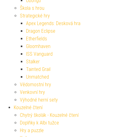
Ubongo
Škola s hrou
Strategické hry
Apex Legends: Desková hra
Dragon Eclipse
Etherfields
Gloomhaven
ISS Vanguard
Stalker
Tainted Grail
Unmatched
Vědomostní hry
Venkovní hry
Výhodné herní sety
Kouzelné čtení
Chytrý školák - Kouzelné čtení
Doplňky k Albi tužce
Hry a puzzle