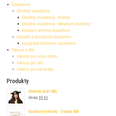
Stavebnice
Dřevěné stavebnice
Dřevěné stavebnice - Květiny
Dřevěné stavebnice - Miniaturní domečky
Kreativní dřevěné stavebnice
Klasické a designové stavebnice
Designové květinové stavebnice
Vánoce s Albi
Vánoce pro celou rodinu
Vánoce pro děti
Vánoce pro kamarády
Produkty
Klobouk pirát Albi
Původní cena byla: 99 Kč.
Aktuální cena je: 89 Kč.
99
Kč
89
Kč
Outdoorový hrnek - Standa Albi