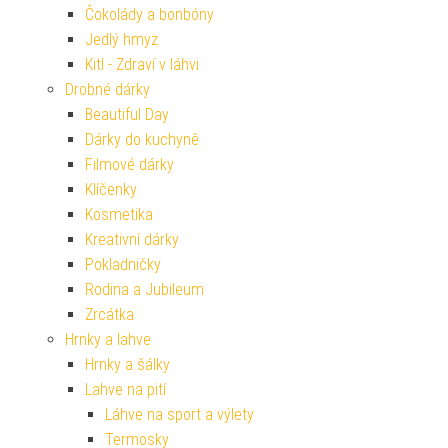
Čokolády a bonbóny
Jedlý hmyz
Kitl - Zdraví v láhvi
Drobné dárky
Beautiful Day
Dárky do kuchyně
Filmové dárky
Klíčenky
Kosmetika
Kreativní dárky
Pokladničky
Rodina a Jubileum
Zrcátka
Hrnky a lahve
Hrnky a šálky
Lahve na pití
Láhve na sport a výlety
Termosky