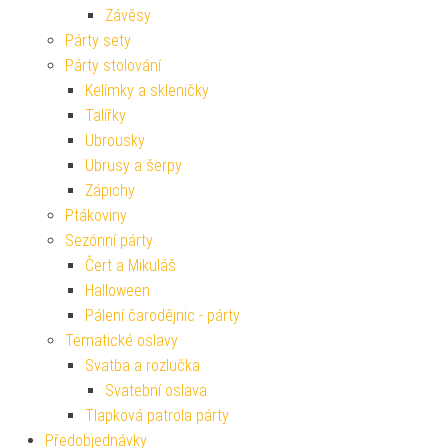
Závěsy
Párty sety
Párty stolování
Kelímky a skleničky
Talířky
Ubrousky
Ubrusy a šerpy
Zápichy
Ptákoviny
Sezónní párty
Čert a Mikuláš
Halloween
Pálení čarodějnic - párty
Tematické oslavy
Svatba a rozlučka
Svatební oslava
Tlapková patrola párty
Předobjednávky