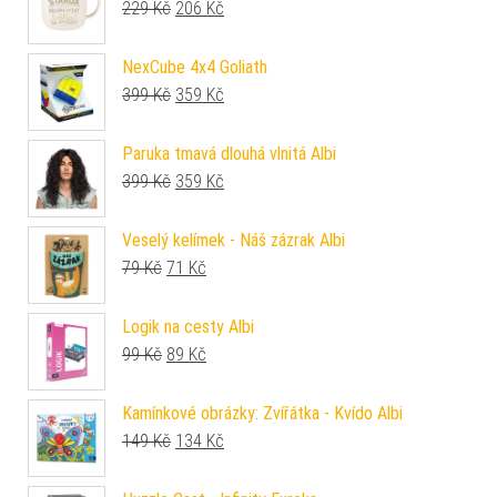
Původní cena byla: 229 Kč.
Aktuální cena je: 206 Kč.
229
Kč
206
Kč
NexCube 4x4 Goliath
Původní cena byla: 399 Kč.
Aktuální cena je: 359 Kč.
399
Kč
359
Kč
Paruka tmavá dlouhá vlnitá Albi
Původní cena byla: 399 Kč.
Aktuální cena je: 359 Kč.
399
Kč
359
Kč
Veselý kelímek - Náš zázrak Albi
Původní cena byla: 79 Kč.
Aktuální cena je: 71 Kč.
79
Kč
71
Kč
Logik na cesty Albi
Původní cena byla: 99 Kč.
Aktuální cena je: 89 Kč.
99
Kč
89
Kč
Kamínkové obrázky: Zvířátka - Kvído Albi
Původní cena byla: 149 Kč.
Aktuální cena je: 134 Kč.
149
Kč
134
Kč