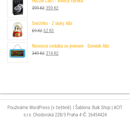
Huzzle Cast - Infinity Eureka
Původní cena byla: 399 Kč.
Aktuální cena je: 359 Kč.
399
Kč
359
Kč
Sněžítko - Z lásky Albi
Původní cena byla: 69 Kč.
Aktuální cena je: 62 Kč.
69
Kč
62
Kč
Neonová cedulka se jménem - Dominik Albi
Původní cena byla: 349 Kč.
Aktuální cena je: 314 Kč.
349
Kč
314
Kč
Používáme WordPress (v češtině).
|
Šablona: Bulk Shop
| ACIT
s.r.o. Chodovská 228/3 Praha 4 IČ: 26454424