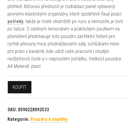
přehled. Klíčovou předností je rozkládací panel vybavený
pevnými elastickými organizéry, které spolehlivě fixují psací
potřeby
, takže je máte okamžitě po ruce a nemusíte je lovit
po tašce. S odolným lemováním a praktickým poutkem na
přenášení představuje toto pouzdro perfektní řešení pro
rychlé přesuny mezi přednáškovými sály, schůzkami nebo
pro práci v kavárně, kde udrží vaše pracovní i studijní
nezbytnosti čisté a v naprostém pořádku. Velikost pouzdra:
A4 Materiál: plast
KOUPIT
SKU:
8590228092533
Kategorie:
Pouzdra a doplňky