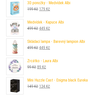
3D ponožky - Medvídek Albi
Původní cena byla: 199 Kč.
Aktuální cena je: 179 Kč.
199
Kč
179
Kč
Medvídek - Kapuce Albi
Původní cena byla: 499 Kč.
Aktuální cena je: 449 Kč.
499
Kč
449
Kč
Skládací lampa - Barevný lampion Albi
Původní cena byla: 499 Kč.
Aktuální cena je: 449 Kč.
499
Kč
449
Kč
Zrcátko - Laura Albi
Původní cena byla: 99 Kč.
Aktuální cena je: 89 Kč.
99
Kč
89
Kč
Mini Huzzle Cast - Enigma black Eureka
Původní cena byla: 149 Kč.
Aktuální cena je: 134 Kč.
149
Kč
134
Kč