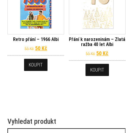
Retro přání – 1966 Albi
Přání k narozeninám – Zlatá
ražba 40 let Albi
Původní cena byla: 55 Kč.
Aktuální cena je: 50 Kč.
50
Kč
55
Kč
Původní cena byl
Aktuální ce
50
Kč
55
Kč
KOUPIT
KOUPIT
Vyhledat produkt
Vyhledávání