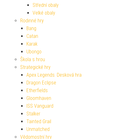
Střední obaly
Velké obaly
Rodinné hry
Bang
Catan
Karak
Ubongo
Škola s hrou
Strategické hry
Apex Legends: Desková hra
Dragon Eclipse
Etherfields
Gloomhaven
ISS Vanguard
Stalker
Tainted Grail
Unmatched
Vědomostní hry