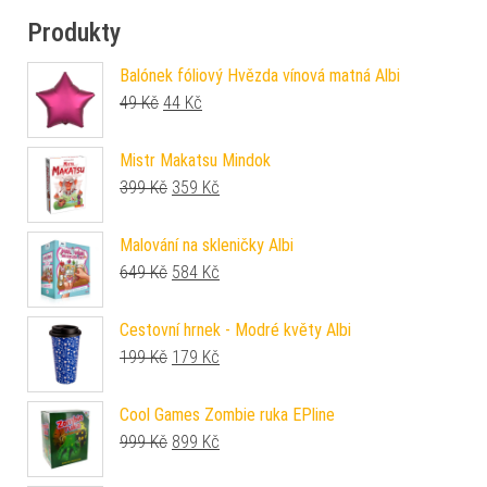
Produkty
Balónek fóliový Hvězda vínová matná Albi
Původní cena byla: 49 Kč.
Aktuální cena je: 44 Kč.
49
Kč
44
Kč
Mistr Makatsu Mindok
Původní cena byla: 399 Kč.
Aktuální cena je: 359 Kč.
399
Kč
359
Kč
Malování na skleničky Albi
Původní cena byla: 649 Kč.
Aktuální cena je: 584 Kč.
649
Kč
584
Kč
Cestovní hrnek - Modré květy Albi
Původní cena byla: 199 Kč.
Aktuální cena je: 179 Kč.
199
Kč
179
Kč
Cool Games Zombie ruka EPline
Původní cena byla: 999 Kč.
Aktuální cena je: 899 Kč.
999
Kč
899
Kč