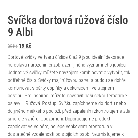
Svíčka dortová růžová číslo
9 Albi
Původní cena byla: 39 Kč.
Aktuální cena je: 19 Kč.
19
Kč
39
Kč
Dortové svíčky ve tvaru číslice 0 až 9 jsou ideální dekorace
na oslavu narozenin či zobrazení jiného významného jubilea.
Jednotlivé svíčky můžete navzájem kombinovat a vytvořit, tak
potřebné číslo. Svíčky mají růžovou barvu a budou se dobře
kombinovat s párty doplňky a dekoracemi ve stejném
odstínu. Pro inspiraci můžete navštívit naši sekci Tematické
oslavy – Růžová. Postup: Svíčku zapíchneme do dortu nebo
do jiného měkkého podloží, před zapálením zkontrolujeme zda
směřuje vzhůru. Upozornění: Doporučujeme produkt
zapalovat ve volném, nejlépe venkovním prostoru a v
dostatečné vzdálenosti od stojících osob. Neumísťujeme k