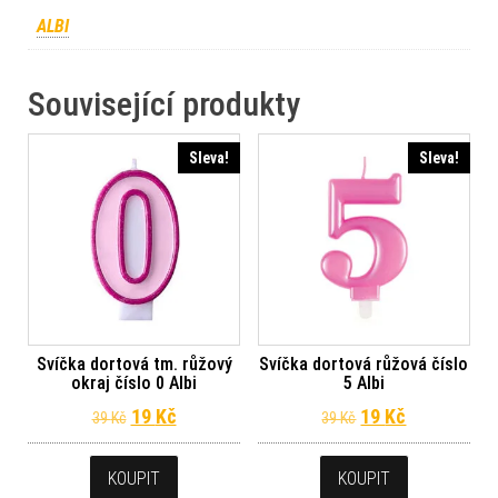
ALBI
Související produkty
Sleva!
Sleva!
Svíčka dortová tm. růžový
Svíčka dortová růžová číslo
okraj číslo 0 Albi
5 Albi
Původní cena byla: 39 Kč.
Aktuální cena je: 19 Kč.
Původní cena byl
Aktuální ce
19
Kč
19
Kč
39
Kč
39
Kč
KOUPIT
KOUPIT