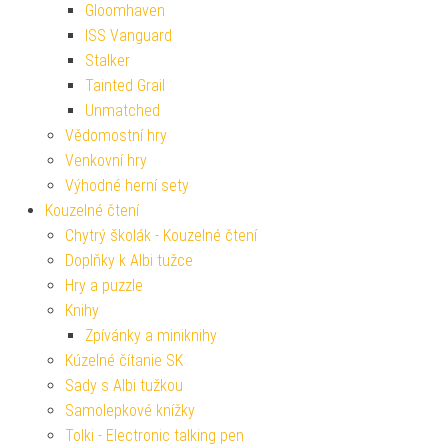
Gloomhaven
ISS Vanguard
Stalker
Tainted Grail
Unmatched
Vědomostní hry
Venkovní hry
Výhodné herní sety
Kouzelné čtení
Chytrý školák - Kouzelné čtení
Doplňky k Albi tužce
Hry a puzzle
Knihy
Zpívánky a miniknihy
Kúzelné čítanie SK
Sady s Albi tužkou
Samolepkové knížky
Tolki - Electronic talking pen