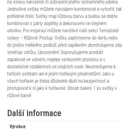
na oslavu narozenin či zobrazení jiného významného jubilea.
Jednotlivé svíčky můžete navzájem kombinovat a vytvořit, tak
potřebné číslo. Svíčky mají růžovou barvu a budou se dobře
kombinovat s párty doplňky a dekoracemi ve stejném
odstínu. Pro inspiraci můžete navštívit naši sekci Tematické
oslavy – Růžová. Postup: Svíčku zapíchneme do dortu nebo
do jiného měkkého podloží, před zapálením zkontrolujeme zda
směřuje vzhůru. Upozornění: Doporučujeme produkt
zapalovat ve volném, nejlépe venkovním prostoru a v
dostatečné vzdálenosti od stojících osob. Neumísťujeme k
hořícím svíčkám ani k jiným hořlavým předmětům! Jako u
všech hořlavin je třeba důsledně dbát na bezpečnost a
přistupovat k ní jako k hořlavině. Obsah balení: 1 ks svíčky v
růžové barvě
Další informace
Výrobce