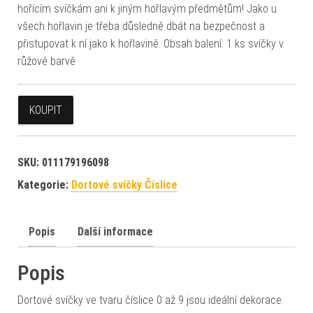
hořícím svíčkám ani k jiným hořlavým předmětům! Jako u
všech hořlavin je třeba důsledně dbát na bezpečnost a
přistupovat k ní jako k hořlavině. Obsah balení: 1 ks svíčky v
růžové barvě
KOUPIT
SKU:
011179196098
Kategorie:
Dortové svíčky Číslice
Popis
Další informace
Popis
Dortové svíčky ve tvaru číslice 0 až 9 jsou ideální dekorace