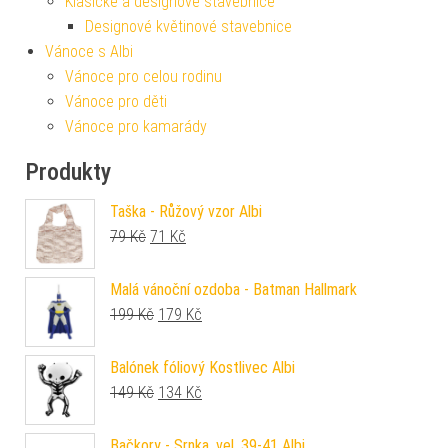
Klasické a designové stavebnice
Designové květinové stavebnice
Vánoce s Albi
Vánoce pro celou rodinu
Vánoce pro děti
Vánoce pro kamarády
Produkty
Taška - Růžový vzor Albi
Původní cena byla: 79 Kč.
Aktuální cena je: 71 Kč.
79
Kč
71
Kč
Malá vánoční ozdoba - Batman Hallmark
Původní cena byla: 199 Kč.
Aktuální cena je: 179 Kč.
199
Kč
179
Kč
Balónek fóliový Kostlivec Albi
Původní cena byla: 149 Kč.
Aktuální cena je: 134 Kč.
149
Kč
134
Kč
Bačkory - Srnka, vel. 39-41 Albi