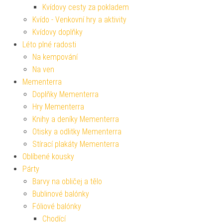
Kvídovy cesty za pokladem
Kvído - Venkovní hry a aktivity
Kvídovy doplňky
Léto plné radosti
Na kempování
Na ven
Mementerra
Doplňky Mementerra
Hry Mementerra
Knihy a deníky Mementerra
Otisky a odlitky Mementerra
Stírací plakáty Mementerra
Oblíbené kousky
Párty
Barvy na obličej a tělo
Bublinové balónky
Fóliové balónky
Chodící