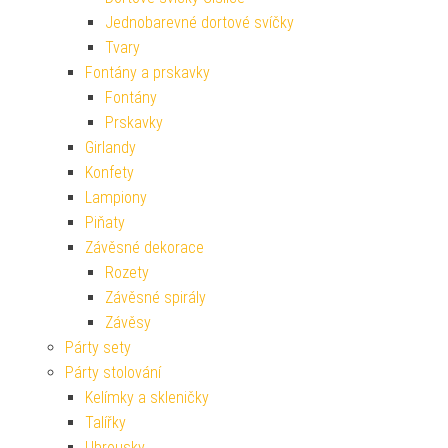
Jednobarevné dortové svíčky
Tvary
Fontány a prskavky
Fontány
Prskavky
Girlandy
Konfety
Lampiony
Piňaty
Závěsné dekorace
Rozety
Závěsné spirály
Závěsy
Párty sety
Párty stolování
Kelímky a skleničky
Talířky
Ubrousky