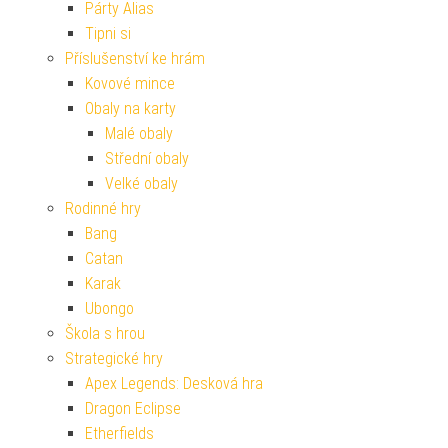
Párty Alias
Tipni si
Příslušenství ke hrám
Kovové mince
Obaly na karty
Malé obaly
Střední obaly
Velké obaly
Rodinné hry
Bang
Catan
Karak
Ubongo
Škola s hrou
Strategické hry
Apex Legends: Desková hra
Dragon Eclipse
Etherfields