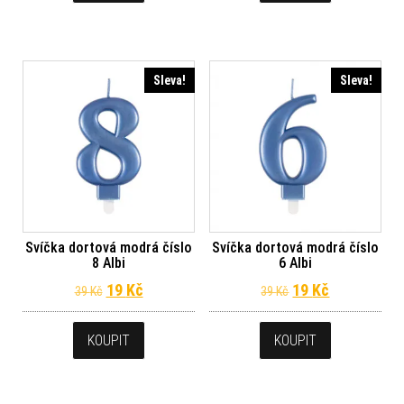
Sleva!
Sleva!
Svíčka dortová modrá číslo
Svíčka dortová modrá číslo
8 Albi
6 Albi
Původní cena byla: 39 Kč.
Aktuální cena je: 19 Kč.
Původní cena byl
Aktuální ce
19
Kč
19
Kč
39
Kč
39
Kč
KOUPIT
KOUPIT