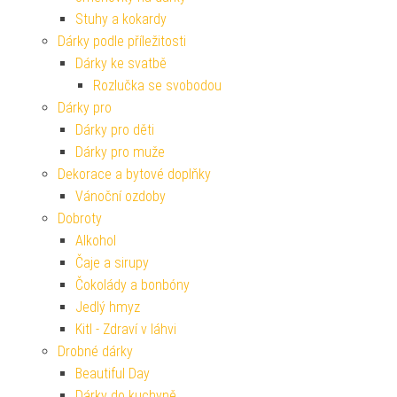
Stuhy a kokardy
Dárky podle příležitosti
Dárky ke svatbě
Rozlučka se svobodou
Dárky pro
Dárky pro děti
Dárky pro muže
Dekorace a bytové doplňky
Vánoční ozdoby
Dobroty
Alkohol
Čaje a sirupy
Čokolády a bonbóny
Jedlý hmyz
Kitl - Zdraví v láhvi
Drobné dárky
Beautiful Day
Dárky do kuchyně