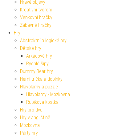
Hravé objevy
Kreativní tvoření
Venkovní hračky
Zábavné hračky
Hry
Abstraktní a logické hry
Dětské hry
Arkádové hry
Rychlé šípy
Dummy Bear hry
Herní trička a doplňky
Hlavolamy a puzzle
Hlavolamy - Mozkovna
Rubikova kostka
Hry pro dva
Hry v angličtině
Mozkovna
Párty hry