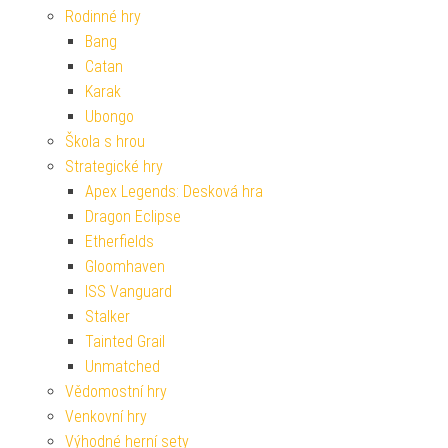
Rodinné hry
Bang
Catan
Karak
Ubongo
Škola s hrou
Strategické hry
Apex Legends: Desková hra
Dragon Eclipse
Etherfields
Gloomhaven
ISS Vanguard
Stalker
Tainted Grail
Unmatched
Vědomostní hry
Venkovní hry
Výhodné herní sety