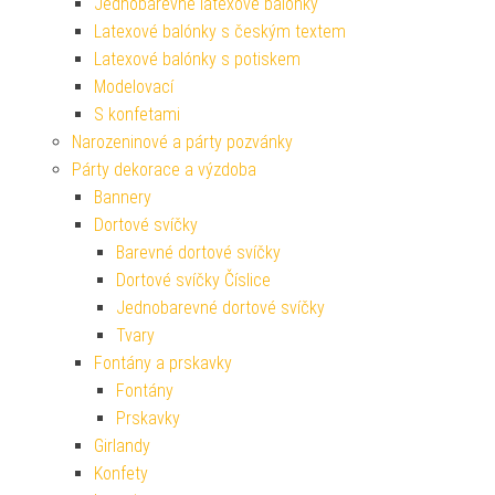
Jednobarevné latexové balónky
Latexové balónky s českým textem
Latexové balónky s potiskem
Modelovací
S konfetami
Narozeninové a párty pozvánky
Párty dekorace a výzdoba
Bannery
Dortové svíčky
Barevné dortové svíčky
Dortové svíčky Číslice
Jednobarevné dortové svíčky
Tvary
Fontány a prskavky
Fontány
Prskavky
Girlandy
Konfety