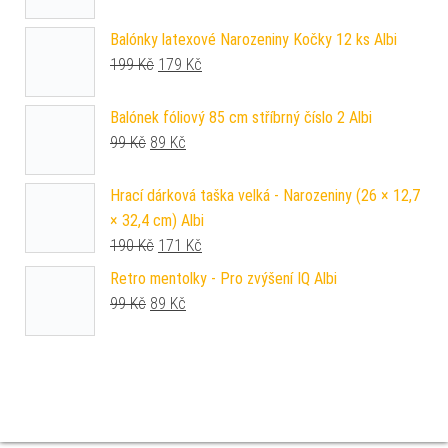
Balónky latexové Narozeniny Kočky 12 ks Albi
Původní cena byla: 199 Kč.
Aktuální cena je: 179 Kč.
199
Kč
179
Kč
Balónek fóliový 85 cm stříbrný číslo 2 Albi
Původní cena byla: 99 Kč.
Aktuální cena je: 89 Kč.
99
Kč
89
Kč
Hrací dárková taška velká - Narozeniny (26 × 12,7
× 32,4 cm) Albi
Původní cena byla: 190 Kč.
Aktuální cena je: 171 Kč.
190
Kč
171
Kč
Retro mentolky - Pro zvýšení IQ Albi
Původní cena byla: 99 Kč.
Aktuální cena je: 89 Kč.
99
Kč
89
Kč