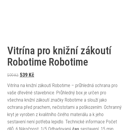
Vitrína pro knižní zákoutí
Robotime Robotime
Původní cena byla: 599 Kč.
Aktuální cena je: 539 Kč.
539
Kč
599
Kč
Vitrína na knižní zákoutí Robotime – průhledná ochrana pro
vaše dřevěné stavebnice. Průhledný box je určen pro
všechna knižní zákoutí značky Robotime a slouží jako
ochrana před prachem, nečistotami a poškozením. Ochranný
kryt je vyroben z kvalitního čirého materiálu a k jeho
sestavení není potřeba lepidlo. Technické informace Počet
dílů: 6 Náročnost: 1/5 Odhadovaný
čas
sestavení: 15 min