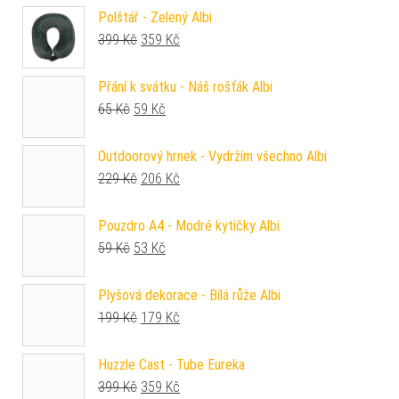
Polštář - Zelený Albi
Původní cena byla: 399 Kč.
Aktuální cena je: 359 Kč.
399
Kč
359
Kč
Přání k svátku - Náš rošťák Albi
Původní cena byla: 65 Kč.
Aktuální cena je: 59 Kč.
65
Kč
59
Kč
Outdoorový hrnek - Vydržím všechno Albi
Původní cena byla: 229 Kč.
Aktuální cena je: 206 Kč.
229
Kč
206
Kč
Pouzdro A4 - Modré kytičky Albi
Původní cena byla: 59 Kč.
Aktuální cena je: 53 Kč.
59
Kč
53
Kč
Plyšová dekorace - Bílá růže Albi
Původní cena byla: 199 Kč.
Aktuální cena je: 179 Kč.
199
Kč
179
Kč
Huzzle Cast - Tube Eureka
Původní cena byla: 399 Kč.
Aktuální cena je: 359 Kč.
399
Kč
359
Kč