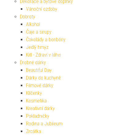
Dekorace a bytové doplňky
Vánoční ozdoby
Dobroty
Alkohol
Čaje a sirupy
Čokolády a bonbóny
Jedlý hmyz
Kitl - Zdraví v láhvi
Drobné dárky
Beautiful Day
Dárky do kuchyně
Filmové dárky
Klíčenky
Kosmetika
Kreativní dárky
Pokladničky
Rodina a Jubileum
Zrcátka