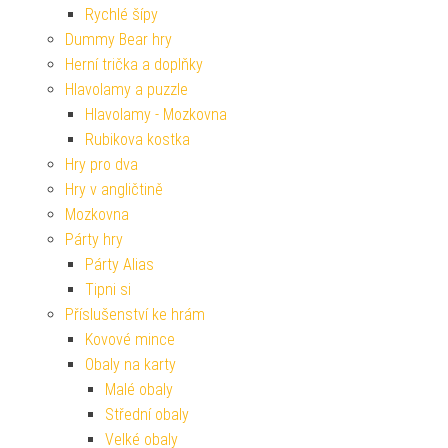
Rychlé šípy
Dummy Bear hry
Herní trička a doplňky
Hlavolamy a puzzle
Hlavolamy - Mozkovna
Rubikova kostka
Hry pro dva
Hry v angličtině
Mozkovna
Párty hry
Párty Alias
Tipni si
Příslušenství ke hrám
Kovové mince
Obaly na karty
Malé obaly
Střední obaly
Velké obaly