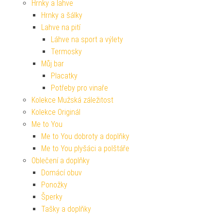
Hrnky a lahve
Hrnky a šálky
Lahve na pití
Láhve na sport a výlety
Termosky
Můj bar
Placatky
Potřeby pro vinaře
Kolekce Mužská záležitost
Kolekce Originál
Me to You
Me to You dobroty a doplňky
Me to You plyšáci a polštáře
Oblečení a doplňky
Domácí obuv
Ponožky
Šperky
Tašky a doplňky