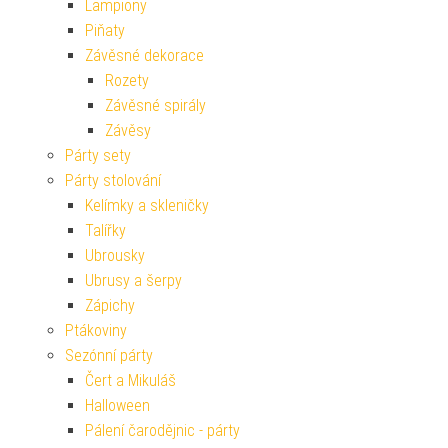
Lampiony
Piňaty
Závěsné dekorace
Rozety
Závěsné spirály
Závěsy
Párty sety
Párty stolování
Kelímky a skleničky
Talířky
Ubrousky
Ubrusy a šerpy
Zápichy
Ptákoviny
Sezónní párty
Čert a Mikuláš
Halloween
Pálení čarodějnic - párty