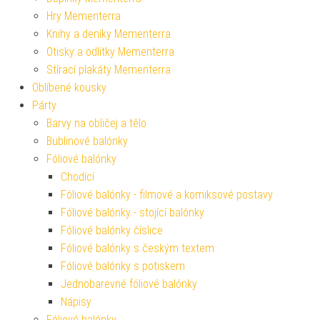
Hry Mementerra
Knihy a deníky Mementerra
Otisky a odlitky Mementerra
Stírací plakáty Mementerra
Oblíbené kousky
Párty
Barvy na obličej a tělo
Bublinové balónky
Fóliové balónky
Chodící
Fóliové balónky - filmové a komiksové postavy
Fóliové balónky - stojící balónky
Fóliové balónky číslice
Fóliové balónky s českým textem
Fóliové balónky s potiskem
Jednobarevné fóliové balónky
Nápisy
Fóliové balónky