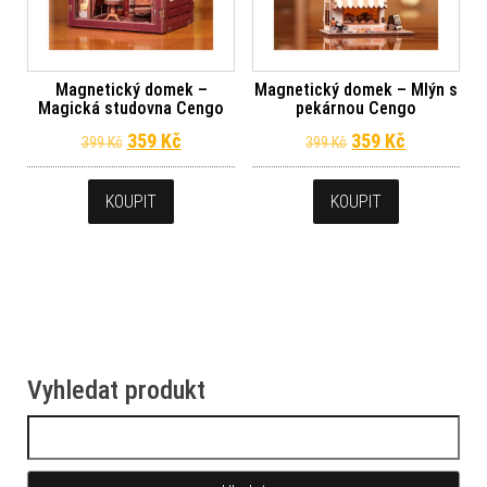
Magnetický domek –
Magnetický domek – Mlýn s
Magická studovna Cengo
pekárnou Cengo
Původní cena byla: 399 Kč.
Aktuální cena je: 359 Kč.
Původní cena byl
Aktuální c
359
Kč
359
Kč
399
Kč
399
Kč
KOUPIT
KOUPIT
Vyhledat produkt
Vyhledávání