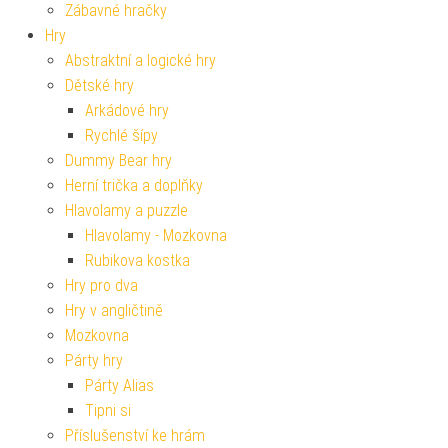
Zábavné hračky
Hry
Abstraktní a logické hry
Dětské hry
Arkádové hry
Rychlé šípy
Dummy Bear hry
Herní trička a doplňky
Hlavolamy a puzzle
Hlavolamy - Mozkovna
Rubikova kostka
Hry pro dva
Hry v angličtině
Mozkovna
Párty hry
Párty Alias
Tipni si
Příslušenství ke hrám