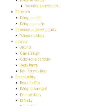
Dárky ke svatbě
Rozlučka se svobodou
Dárky pro
Dárky pro děti
Dárky pro muže
Dekorace a bytové doplňky
Vánoční ozdoby
Dobroty
Alkohol
Čaje a sirupy
Čokolády a bonbóny
Jedlý hmyz
Kitl - Zdraví v láhvi
Drobné dárky
Beautiful Day
Dárky do kuchyně
Filmové dárky
Klíčenky