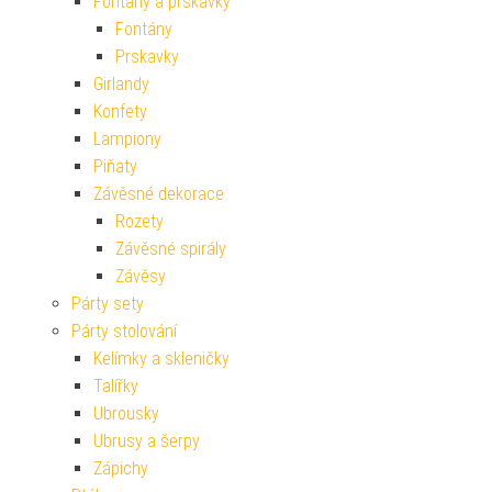
Fontány a prskavky
Fontány
Prskavky
Girlandy
Konfety
Lampiony
Piňaty
Závěsné dekorace
Rozety
Závěsné spirály
Závěsy
Párty sety
Párty stolování
Kelímky a skleničky
Talířky
Ubrousky
Ubrusy a šerpy
Zápichy