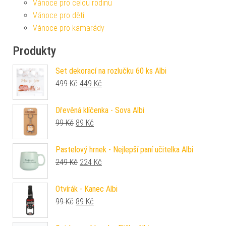
Vánoce pro celou rodinu
Vánoce pro děti
Vánoce pro kamarády
Produkty
Set dekorací na rozlučku 60 ks Albi
Původní cena byla: 499 Kč.
Aktuální cena je: 449 Kč.
499
Kč
449
Kč
Dřevěná klíčenka - Sova Albi
Původní cena byla: 99 Kč.
Aktuální cena je: 89 Kč.
99
Kč
89
Kč
Pastelový hrnek - Nejlepší paní učitelka Albi
Původní cena byla: 249 Kč.
Aktuální cena je: 224 Kč.
249
Kč
224
Kč
Otvírák - Kanec Albi
Původní cena byla: 99 Kč.
Aktuální cena je: 89 Kč.
99
Kč
89
Kč