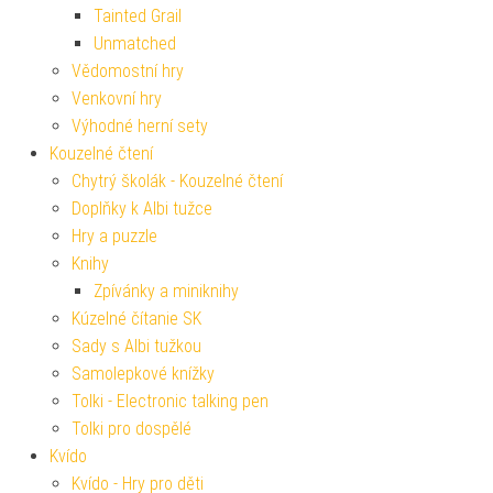
Tainted Grail
Unmatched
Vědomostní hry
Venkovní hry
Výhodné herní sety
Kouzelné čtení
Chytrý školák - Kouzelné čtení
Doplňky k Albi tužce
Hry a puzzle
Knihy
Zpívánky a miniknihy
Kúzelné čítanie SK
Sady s Albi tužkou
Samolepkové knížky
Tolki - Electronic talking pen
Tolki pro dospělé
Kvído
Kvído - Hry pro děti