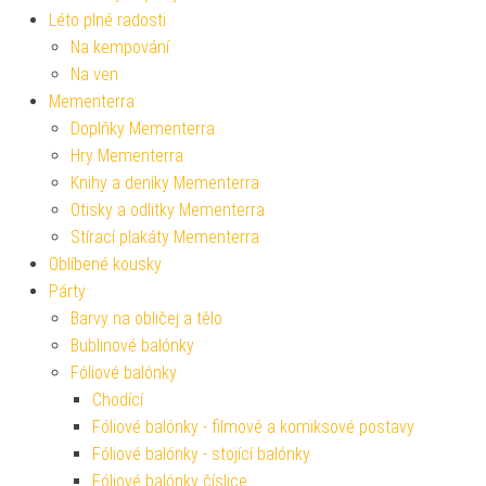
Léto plné radosti
Na kempování
Na ven
Mementerra
Doplňky Mementerra
Hry Mementerra
Knihy a deníky Mementerra
Otisky a odlitky Mementerra
Stírací plakáty Mementerra
Oblíbené kousky
Párty
Barvy na obličej a tělo
Bublinové balónky
Fóliové balónky
Chodící
Fóliové balónky - filmové a komiksové postavy
Fóliové balónky - stojící balónky
Fóliové balónky číslice