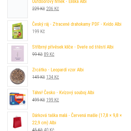
Outdoorový hrnek - Eliška Albi
Původní cena byla: 229 Kč.
Aktuální cena je: 206 Kč.
229
Kč
206
Kč
Český ráj - Ztracené drahokamy PDF - Kvído Albi
199
Kč
Stříbrný přívěsek klíče - Dveře od štěstí Albi
Původní cena byla: 99 Kč.
Aktuální cena je: 89 Kč.
99
Kč
89
Kč
Zrcátko - Leopardí vzor Albi
Původní cena byla: 149 Kč.
Aktuální cena je: 134 Kč.
149
Kč
134
Kč
Táhni! Česko - Kvízový souboj Albi
Původní cena byla: 499 Kč.
Aktuální cena je: 199 Kč.
499
Kč
199
Kč
Dárková taška malá - Červená mašle (17,8 × 9,8 ×
22,9 cm) Albi
Původní cena byla: 45 Kč.
Aktuální cena je: 40 Kč.
45
Kč
40
Kč