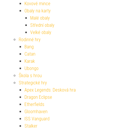
Kovové mince
Obaly na karty
Malé obaly
Střední obaly
Velké obaly
Rodinné hry
Bang
Catan
Karak
Ubongo
Škola s hrou
Strategické hry
Apex Legends: Desková hra
Dragon Eclipse
Etherfields
Gloomhaven
ISS Vanguard
Stalker