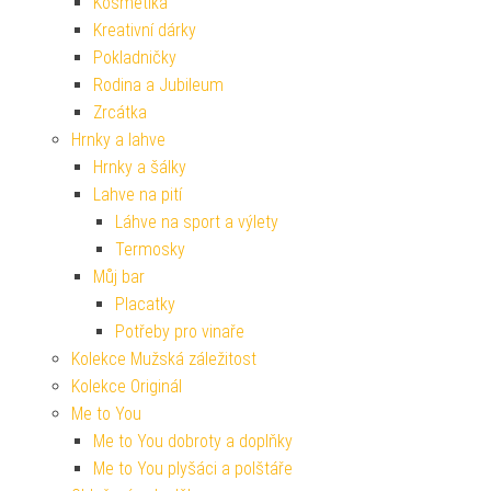
Kosmetika
Kreativní dárky
Pokladničky
Rodina a Jubileum
Zrcátka
Hrnky a lahve
Hrnky a šálky
Lahve na pití
Láhve na sport a výlety
Termosky
Můj bar
Placatky
Potřeby pro vinaře
Kolekce Mužská záležitost
Kolekce Originál
Me to You
Me to You dobroty a doplňky
Me to You plyšáci a polštáře