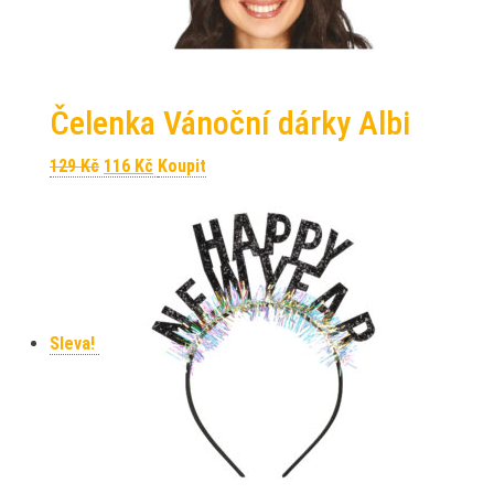
Čelenka Vánoční dárky Albi
Původní cena byla: 129 Kč.
Aktuální cena je: 116 Kč.
129
Kč
116
Kč
Koupit
Sleva!