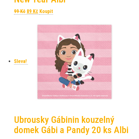
Původní cena byla: 99 Kč.
Aktuální cena je: 89 Kč.
99
Kč
89
Kč
Koupit
Sleva!
Ubrousky Gábinin kouzelný
domek Gábi a Pandy 20 ks Albi