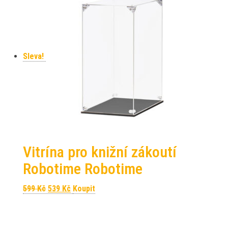
Sleva!
Vitrína pro knižní zákoutí
Robotime Robotime
Původní cena byla: 599 Kč.
Aktuální cena je: 539 Kč.
599
Kč
539
Kč
Koupit