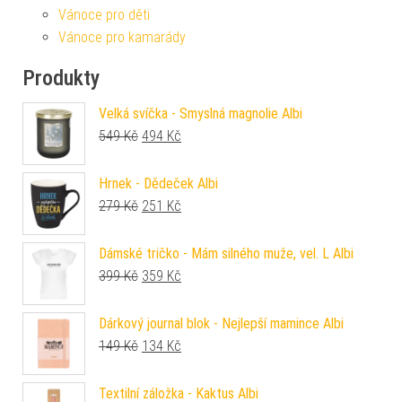
Vánoce pro děti
Vánoce pro kamarády
Produkty
Velká svíčka - Smyslná magnolie Albi
Původní cena byla: 549 Kč.
Aktuální cena je: 494 Kč.
549
Kč
494
Kč
Hrnek - Dědeček Albi
Původní cena byla: 279 Kč.
Aktuální cena je: 251 Kč.
279
Kč
251
Kč
Dámské tričko - Mám silného muže, vel. L Albi
Původní cena byla: 399 Kč.
Aktuální cena je: 359 Kč.
399
Kč
359
Kč
Dárkový journal blok - Nejlepší mamince Albi
Původní cena byla: 149 Kč.
Aktuální cena je: 134 Kč.
149
Kč
134
Kč
Textilní záložka - Kaktus Albi