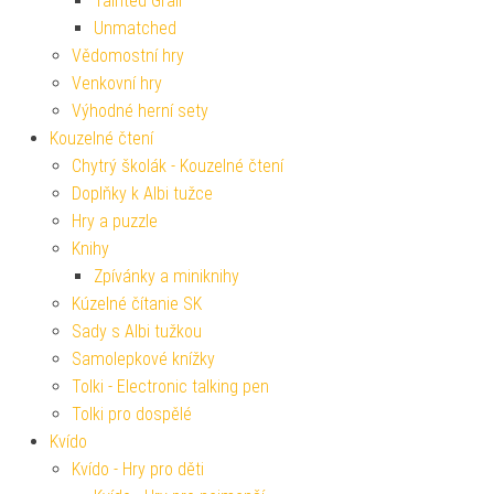
Tainted Grail
Unmatched
Vědomostní hry
Venkovní hry
Výhodné herní sety
Kouzelné čtení
Chytrý školák - Kouzelné čtení
Doplňky k Albi tužce
Hry a puzzle
Knihy
Zpívánky a miniknihy
Kúzelné čítanie SK
Sady s Albi tužkou
Samolepkové knížky
Tolki - Electronic talking pen
Tolki pro dospělé
Kvído
Kvído - Hry pro děti