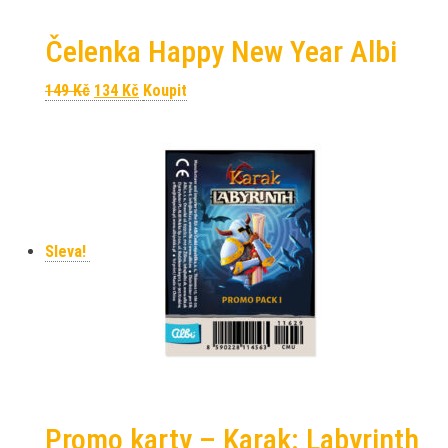
Čelenka Happy New Year Albi
Původní cena byla: 149 Kč.
Aktuální cena je: 134 Kč.
149
Kč
134
Kč
Koupit
Sleva!
Promo karty – Karak: Labyrinth