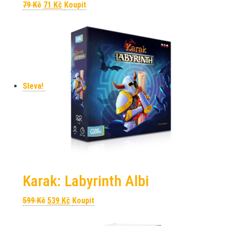
Původní cena byla: 79 Kč.
Aktuální cena je: 71 Kč.
79
Kč
71
Kč
Koupit
Sleva!
Karak: Labyrinth Albi
Původní cena byla: 599 Kč.
Aktuální cena je: 539 Kč.
599
Kč
539
Kč
Koupit