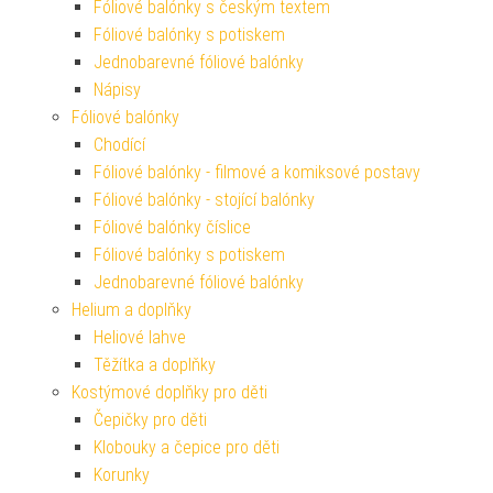
Fóliové balónky s českým textem
Fóliové balónky s potiskem
Jednobarevné fóliové balónky
Nápisy
Fóliové balónky
Chodící
Fóliové balónky - filmové a komiksové postavy
Fóliové balónky - stojící balónky
Fóliové balónky číslice
Fóliové balónky s potiskem
Jednobarevné fóliové balónky
Helium a doplňky
Heliové lahve
Těžítka a doplňky
Kostýmové doplňky pro děti
Čepičky pro děti
Klobouky a čepice pro děti
Korunky