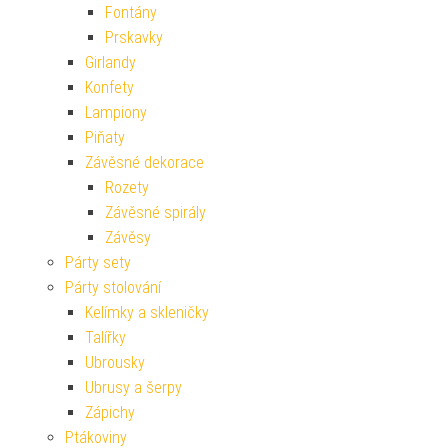
Fontány
Prskavky
Girlandy
Konfety
Lampiony
Piňaty
Závěsné dekorace
Rozety
Závěsné spirály
Závěsy
Párty sety
Párty stolování
Kelímky a skleničky
Talířky
Ubrousky
Ubrusy a šerpy
Zápichy
Ptákoviny