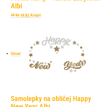
Albi
Původní cena byla: 49 Kč.
Aktuální cena je: 44 Kč.
49
Kč
44
Kč
Koupit
Sleva!
Samolepky na obličej Happy
New Year Albi