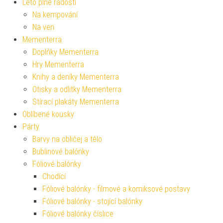
Léto plné radosti
Na kempování
Na ven
Mementerra
Doplňky Mementerra
Hry Mementerra
Knihy a deníky Mementerra
Otisky a odlitky Mementerra
Stírací plakáty Mementerra
Oblíbené kousky
Párty
Barvy na obličej a tělo
Bublinové balónky
Fóliové balónky
Chodící
Fóliové balónky - filmové a komiksové postavy
Fóliové balónky - stojící balónky
Fóliové balónky číslice