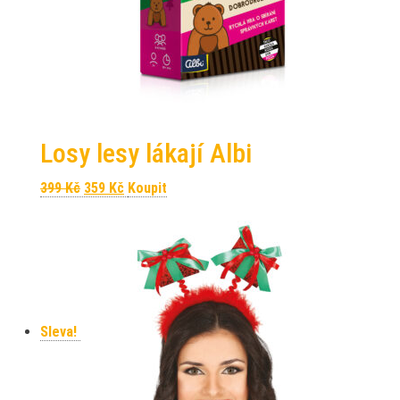
Losy lesy lákají Albi
Původní cena byla: 399 Kč.
Aktuální cena je: 359 Kč.
399
Kč
359
Kč
Koupit
Sleva!