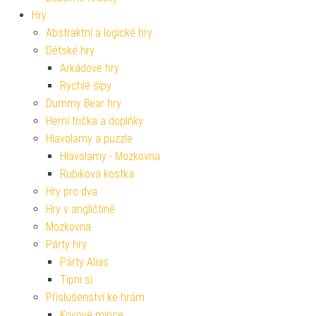
Hry
Abstraktní a logické hry
Dětské hry
Arkádové hry
Rychlé šípy
Dummy Bear hry
Herní trička a doplňky
Hlavolamy a puzzle
Hlavolamy - Mozkovna
Rubikova kostka
Hry pro dva
Hry v angličtině
Mozkovna
Párty hry
Párty Alias
Tipni si
Příslušenství ke hrám
Kovové mince