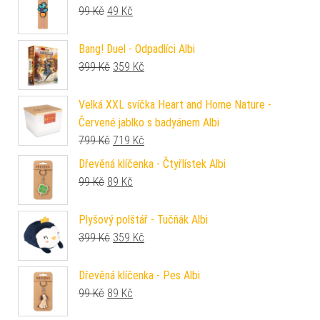
Původní cena byla: 99 Kč.
Aktuální cena je: 49 Kč.
99
Kč
49
Kč
Bang! Duel - Odpadlíci Albi
Původní cena byla: 399 Kč.
Aktuální cena je: 359 Kč.
399
Kč
359
Kč
Velká XXL svíčka Heart and Home Nature -
Červené jablko s badyánem Albi
Původní cena byla: 799 Kč.
Aktuální cena je: 719 Kč.
799
Kč
719
Kč
Dřevěná klíčenka - Čtyřlístek Albi
Původní cena byla: 99 Kč.
Aktuální cena je: 89 Kč.
99
Kč
89
Kč
Plyšový polštář - Tučňák Albi
Původní cena byla: 399 Kč.
Aktuální cena je: 359 Kč.
399
Kč
359
Kč
Dřevěná klíčenka - Pes Albi
Původní cena byla: 99 Kč.
Aktuální cena je: 89 Kč.
99
Kč
89
Kč