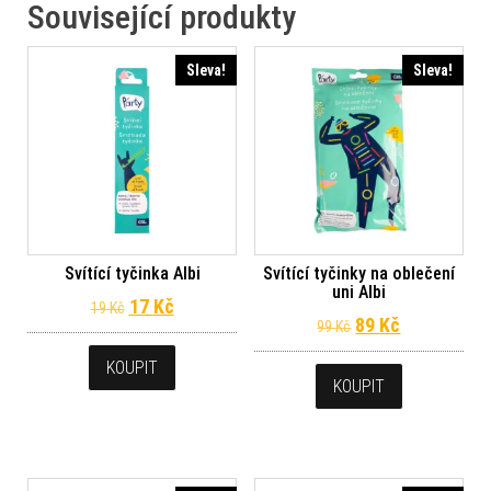
Související produkty
Sleva!
Sleva!
Svítící tyčinka Albi
Svítící tyčinky na oblečení
uni Albi
Původní cena byla: 19 Kč.
Aktuální cena je: 17 Kč.
17
Kč
19
Kč
Původní cena byl
Aktuální ce
89
Kč
99
Kč
KOUPIT
KOUPIT