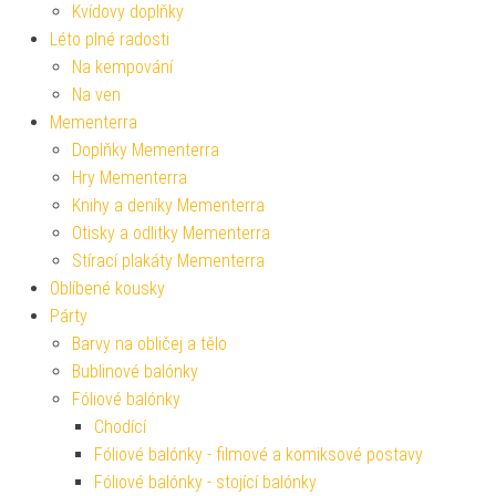
Kvídovy doplňky
Léto plné radosti
Na kempování
Na ven
Mementerra
Doplňky Mementerra
Hry Mementerra
Knihy a deníky Mementerra
Otisky a odlitky Mementerra
Stírací plakáty Mementerra
Oblíbené kousky
Párty
Barvy na obličej a tělo
Bublinové balónky
Fóliové balónky
Chodící
Fóliové balónky - filmové a komiksové postavy
Fóliové balónky - stojící balónky