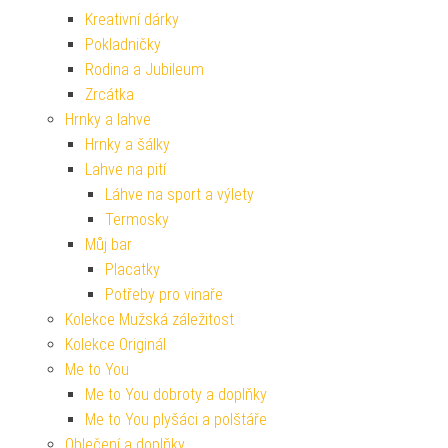
Kreativní dárky
Pokladničky
Rodina a Jubileum
Zrcátka
Hrnky a lahve
Hrnky a šálky
Lahve na pití
Láhve na sport a výlety
Termosky
Můj bar
Placatky
Potřeby pro vinaře
Kolekce Mužská záležitost
Kolekce Originál
Me to You
Me to You dobroty a doplňky
Me to You plyšáci a polštáře
Oblečení a doplňky