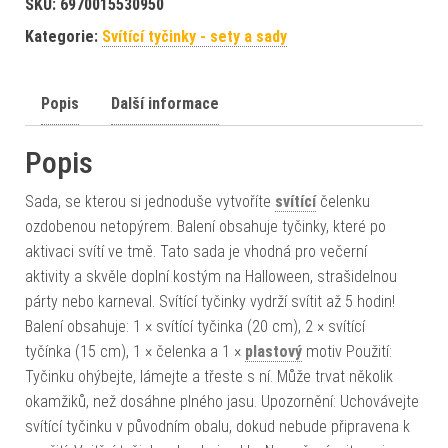
SKU:
6970015530950
Kategorie:
Svítící tyčinky - sety a sady
Popis
Další informace
Popis
Sada, se kterou si jednoduše vytvoříte
svítící
čelenku
ozdobenou netopýrem. Balení obsahuje tyčinky, které po
aktivaci svítí ve tmě. Tato sada je vhodná pro večerní
aktivity a skvěle doplní kostým na Halloween, strašidelnou
párty nebo karneval. Svítící tyčinky vydrží svítit až 5 hodin!
Balení obsahuje: 1 × svítící tyčinka (20 cm), 2 × svítící
tyčínka (15 cm), 1 × čelenka a 1 ×
plastový
motiv Použití:
Tyčinku ohýbejte, lámejte a třeste s ní. Může trvat několik
okamžiků, než dosáhne plného jasu. Upozornění: Uchovávejte
svítící tyčinku v původním obalu, dokud nebude připravena k