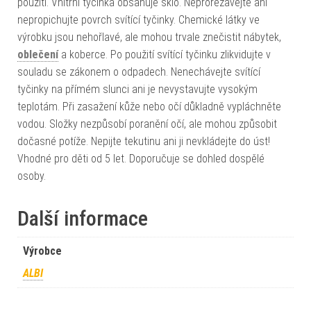
použití. Vnitřní tyčinka obsahuje sklo. Neprořezávejte ani
nepropichujte povrch svítící tyčinky. Chemické látky ve
výrobku jsou nehořlavé, ale mohou trvale znečistit nábytek,
oblečení
a koberce. Po použití svítící tyčinku zlikvidujte v
souladu se zákonem o odpadech. Nenechávejte svítící
tyčinky na přímém slunci ani je nevystavujte vysokým
teplotám. Při zasažení kůže nebo očí důkladně vypláchněte
vodou. Složky nezpůsobí poranění očí, ale mohou způsobit
dočasné potíže. Nepijte tekutinu ani ji nevkládejte do úst!
Vhodné pro děti od 5 let. Doporučuje se dohled dospělé
osoby.
Další informace
Výrobce
ALBI