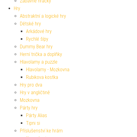
Zábavné hračky
Hry
Abstraktní a logické hry
Dětské hry
Arkádové hry
Rychlé šípy
Dummy Bear hry
Herní trička a doplňky
Hlavolamy a puzzle
Hlavolamy - Mozkovna
Rubikova kostka
Hry pro dva
Hry v angličtině
Mozkovna
Párty hry
Párty Alias
Tipni si
Příslušenství ke hrám