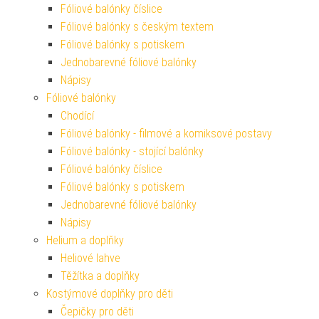
Fóliové balónky číslice
Fóliové balónky s českým textem
Fóliové balónky s potiskem
Jednobarevné fóliové balónky
Nápisy
Fóliové balónky
Chodící
Fóliové balónky - filmové a komiksové postavy
Fóliové balónky - stojící balónky
Fóliové balónky číslice
Fóliové balónky s potiskem
Jednobarevné fóliové balónky
Nápisy
Helium a doplňky
Heliové lahve
Těžítka a doplňky
Kostýmové doplňky pro děti
Čepičky pro děti