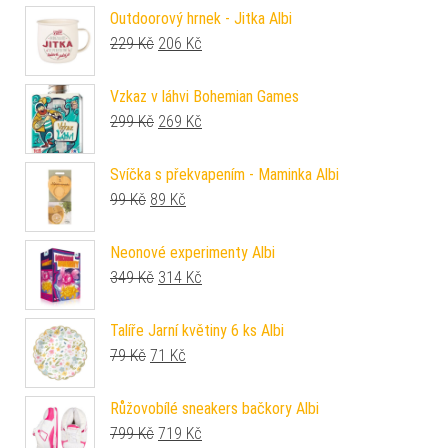
Outdoorový hrnek - Jitka Albi
Původní cena byla: 229 Kč.
Aktuální cena je: 206 Kč.
229
Kč
206
Kč
Vzkaz v láhvi Bohemian Games
Původní cena byla: 299 Kč.
Aktuální cena je: 269 Kč.
299
Kč
269
Kč
Svíčka s překvapením - Maminka Albi
Původní cena byla: 99 Kč.
Aktuální cena je: 89 Kč.
99
Kč
89
Kč
Neonové experimenty Albi
Původní cena byla: 349 Kč.
Aktuální cena je: 314 Kč.
349
Kč
314
Kč
Talíře Jarní květiny 6 ks Albi
Původní cena byla: 79 Kč.
Aktuální cena je: 71 Kč.
79
Kč
71
Kč
Růžovobílé sneakers bačkory Albi
Původní cena byla: 799 Kč.
Aktuální cena je: 719 Kč.
799
Kč
719
Kč