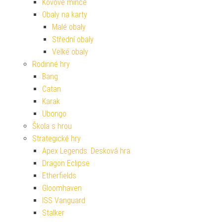
Kovové mince
Obaly na karty
Malé obaly
Střední obaly
Velké obaly
Rodinné hry
Bang
Catan
Karak
Ubongo
Škola s hrou
Strategické hry
Apex Legends: Desková hra
Dragon Eclipse
Etherfields
Gloomhaven
ISS Vanguard
Stalker