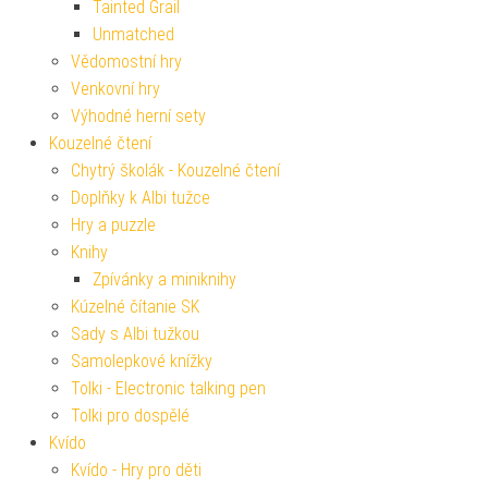
Tainted Grail
Unmatched
Vědomostní hry
Venkovní hry
Výhodné herní sety
Kouzelné čtení
Chytrý školák - Kouzelné čtení
Doplňky k Albi tužce
Hry a puzzle
Knihy
Zpívánky a miniknihy
Kúzelné čítanie SK
Sady s Albi tužkou
Samolepkové knížky
Tolki - Electronic talking pen
Tolki pro dospělé
Kvído
Kvído - Hry pro děti