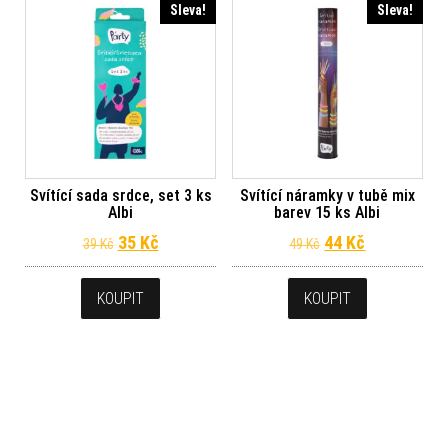
Sleva!
Sleva!
Svítící sada srdce, set 3 ks
Svítící náramky v tubě mix
Albi
barev 15 ks Albi
Původní cena byla: 39 Kč.
Aktuální cena je: 35 Kč.
Původní cena byl
Aktuální ce
35
Kč
44
Kč
39
Kč
49
Kč
KOUPIT
KOUPIT