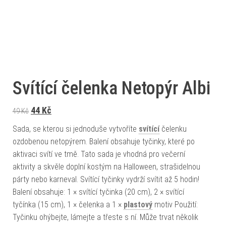
Svítící čelenka Netopýr Albi
Původní cena byla: 49 Kč.
Aktuální cena je: 44 Kč.
44
Kč
49
Kč
Sada, se kterou si jednoduše vytvoříte
svítící
čelenku
ozdobenou netopýrem. Balení obsahuje tyčinky, které po
aktivaci svítí ve tmě. Tato sada je vhodná pro večerní
aktivity a skvěle doplní kostým na Halloween, strašidelnou
párty nebo karneval. Svítící tyčinky vydrží svítit až 5 hodin!
Balení obsahuje: 1 × svítící tyčinka (20 cm), 2 × svítící
tyčínka (15 cm), 1 × čelenka a 1 ×
plastový
motiv Použití:
Tyčinku ohýbejte, lámejte a třeste s ní. Může trvat několik