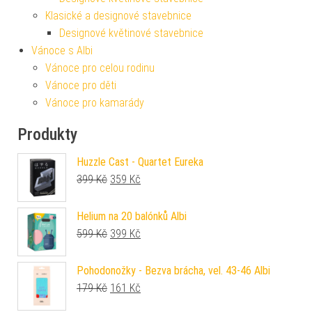
Klasické a designové stavebnice
Designové květinové stavebnice
Vánoce s Albi
Vánoce pro celou rodinu
Vánoce pro děti
Vánoce pro kamarády
Produkty
Huzzle Cast - Quartet Eureka
Původní cena byla: 399 Kč.
Aktuální cena je: 359 Kč.
399
Kč
359
Kč
Helium na 20 balónků Albi
Původní cena byla: 599 Kč.
Aktuální cena je: 399 Kč.
599
Kč
399
Kč
Pohodonožky - Bezva brácha, vel. 43-46 Albi
Původní cena byla: 179 Kč.
Aktuální cena je: 161 Kč.
179
Kč
161
Kč