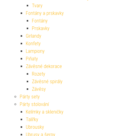
Tvary
Fontány a prskavky
Fontány
Prskavky
Girlandy
Konfety
Lampiony
Piňaty
Závěsné dekorace
Rozety
Závěsné spirály
Závěsy
Párty sety
Párty stolování
Kelímky a skleničky
Talířky
Ubrousky
Ubrusy a šerpy