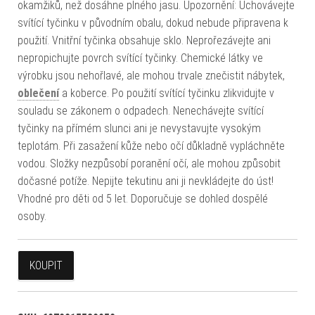
okamžiků, než dosáhne plného jasu. Upozornění: Uchovávejte
svítící tyčinku v původním obalu, dokud nebude připravena k
použití. Vnitřní tyčinka obsahuje sklo. Neprořezávejte ani
nepropichujte povrch svítící tyčinky. Chemické látky ve
výrobku jsou nehořlavé, ale mohou trvale znečistit nábytek,
oblečení
a koberce. Po použití svítící tyčinku zlikvidujte v
souladu se zákonem o odpadech. Nenechávejte svítící
tyčinky na přímém slunci ani je nevystavujte vysokým
teplotám. Při zasažení kůže nebo očí důkladně vypláchněte
vodou. Složky nezpůsobí poranění očí, ale mohou způsobit
dočasné potíže. Nepijte tekutinu ani ji nevkládejte do úst!
Vhodné pro děti od 5 let. Doporučuje se dohled dospělé
osoby.
KOUPIT